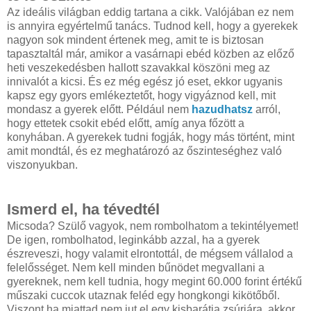
Az ideális világban eddig tartana a cikk. Valójában ez nem
is annyira egyértelmű tanács. Tudnod kell, hogy a gyerekek
nagyon sok mindent értenek meg, amit te is biztosan
tapasztaltál már, amikor a vasárnapi ebéd közben az előző
heti veszekedésben hallott szavakkal köszöni meg az
innivalót a kicsi. És ez még egész jó eset, ekkor ugyanis
kapsz egy gyors emlékeztetőt, hogy vigyáznod kell, mit
mondasz a gyerek előtt. Például nem
hazudhatsz
arról,
hogy ettetek csokit ebéd előtt, amíg anya főzött a
konyhában. A gyerekek tudni fogják, hogy más történt, mint
amit mondtál, és ez meghatározó az őszinteséghez való
viszonyukban.
Ismerd el, ha tévedtél
Micsoda? Szülő vagyok, nem rombolhatom a tekintélyemet!
De igen, rombolhatod, leginkább azzal, ha a gyerek
észreveszi, hogy valamit elrontottál, de mégsem vállalod a
felelősséget. Nem kell minden bűnödet megvallani a
gyereknek, nem kell tudnia, hogy megint 60.000 forint értékű
műszaki cuccok utaznak feléd egy hongkongi kikötőből.
Viszont ha miattad nem jut el egy kisbarátja zsúrjára, akkor