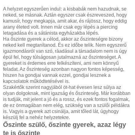
A helyzet egyszerűen indul: a kisbabák nem hazudnak, se
neked, se másnak. Aztán egyszer csak észreveszed, hogy
kamusír, hogy megkapja, amit akar, és rájössz, hogy eddig
arany életed volt. Innen már csak egy lépés a piercing
letagadása és a sátánista egyházakba lépés.
Ha őszinte gyerek a célod, akkor az őszinteségre bizony
neked kell megtanítanod. És ez időbe telik. Nem egyszerű
igazmondásról van szó, ráadásul a társadalom nem is úgy
épül fel, hogy túlságosan jutalmazná az őszinteséget. A
gyereket is érdemes erre felkészíteni, ami nem könnyű
feladat. Az őszinteség azonban nagyon fontos képesség,
hiszen ha gondjai vannak ezzel, gondjai lesznek a
kapcsolatok működtetésével is.
Szakértők szerint nagyjából öt-hat évesen lesz súlya az
olyan dolgoknak, mint igazság és őszinteség. Már korábban
is tudják, mit jelent a jó és a rossz, és ezek fontos fogalmak,
de ez önmagában nem elég, szükség van a szülői példákra
is. Vagyis a gyerek azt csinálja, amit tőled lát, úgyhogy
készülj fel a nehéz helyzetekre.
Őszinte szülő, őszinte gyerek, azaz l
égy
te is őszinte