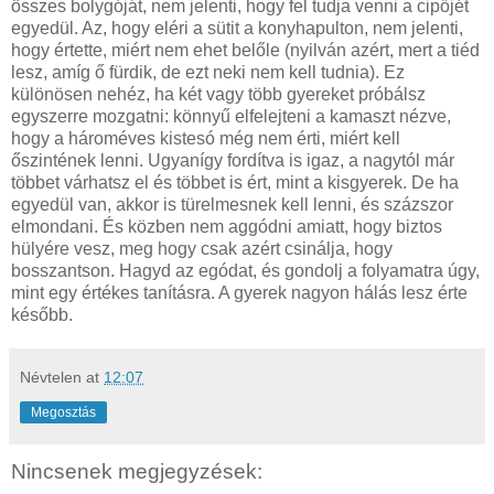
összes bolygóját, nem jelenti, hogy fel tudja venni a cipőjét
egyedül. Az, hogy eléri a sütit a konyhapulton, nem jelenti,
hogy értette, miért nem ehet belőle (nyilván azért, mert a tiéd
lesz, amíg ő fürdik, de ezt neki nem kell tudnia). Ez
különösen nehéz, ha két vagy több gyereket próbálsz
egyszerre mozgatni: könnyű elfelejteni a kamaszt nézve,
hogy a hároméves kistesó még nem érti, miért kell
őszintének lenni. Ugyanígy fordítva is igaz, a nagytól már
többet várhatsz el és többet is ért, mint a kisgyerek. De ha
egyedül van, akkor is türelmesnek kell lenni, és százszor
elmondani. És közben nem aggódni amiatt, hogy biztos
hülyére vesz, meg hogy csak azért csinálja, hogy
bosszantson. Hagyd az egódat, és gondolj a folyamatra úgy,
mint egy értékes tanításra. A gyerek nagyon hálás lesz érte
később.
Névtelen
at
12:07
Megosztás
Nincsenek megjegyzések: