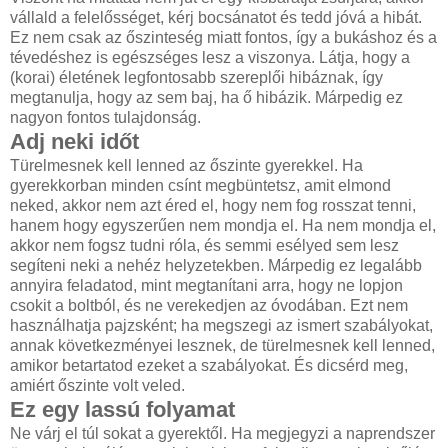
vállald a felelősséget, kérj bocsánatot és tedd jóvá a hibát.
Ez nem csak az őszinteség miatt fontos, így a bukáshoz és a
tévedéshez is egészséges lesz a viszonya. Látja, hogy a
(korai) életének legfontosabb szereplői hibáznak, így
megtanulja, hogy az sem baj, ha ő hibázik. Márpedig ez
nagyon fontos tulajdonság.
Adj neki időt
Türelmesnek kell lenned az őszinte gyerekkel. Ha
gyerekkorban minden csínt megbüntetsz, amit elmond
neked, akkor nem azt éred el, hogy nem fog rosszat tenni,
hanem hogy egyszerűen nem mondja el. Ha nem mondja el,
akkor nem fogsz tudni róla, és semmi esélyed sem lesz
segíteni neki a nehéz helyzetekben. Márpedig ez legalább
annyira feladatod, mint megtanítani arra, hogy ne lopjon
csokit a boltból, és ne verekedjen az óvodában. Ezt nem
használhatja pajzsként; ha megszegi az ismert szabályokat,
annak következményei lesznek, de türelmesnek kell lenned,
amikor betartatod ezeket a szabályokat. És dicsérd meg,
amiért őszinte volt veled.
Ez egy lassú folyamat
Ne várj el túl sokat a gyerektől. Ha megjegyzi a naprendszer