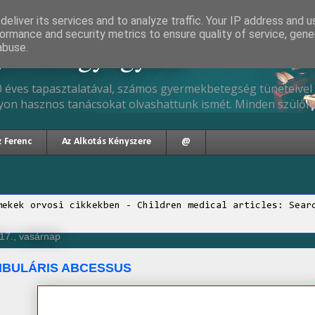
eliver its services and to analyze traffic. Your IP address and 
ormance and security metrics to ensure quality of service, gen
gyermekgyógyász
abuse.
 éves tapasztalatával, számos gyermekbetegség tüneteivel 
yon hasznos tanácsokat olvashattunk ismét. Minden szülőne
z Ferenc
Az Alkotás Kényszere
@
mekek orvosi cikkekben - Children medical articles: Sear
17., vasárnap
BULÁRIS ABCESSUS