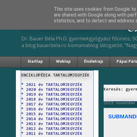
This site uses cookies from Google to d
are shared with Google along with perf
Dr. Bauer Béla Ph.D. 
statistics, and to detect and address 
Dr. Bauer Béla Ph.D. gyermekgyógyász főorvos, 50
a blog.bauerbela.ro kismamablog látogatóit. "Nag
Startlap
Weblap
Önéletrajz
Pápai Pári
ENCIKLOPÉDIA TARTALOMJEGYZÉK
* 2021 év TARTALOMJEGYZÉK
Keresés: gyer
* 2020 év TARTALOMJEGYZÉK
* 2019 év TARTALOMJEGYZÉK
* 2018 év TARTALOMJEGYZÉK
2019. november 
* 2017 év TARTALOMJEGYZÉK
* 2016 év TARTALOMJEGYZÉK
* 2015 év TARTALOMJEGYZÉK
SUBMANDI
* 2014 év TARTALOMJEGYZÉK
* 2013 év TARTALOMJEGYZÉK
* 2012 év TARTALOMJEGYZÉK
* 2011 év TARTALOMJEGYZÉK