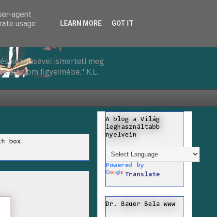
user-agent
erate usage
LEARN MORE
GOT IT
és kezelésével ismerteti meg
k ajánlom figyelmébe." K.L.
A blog a Világ
leghasználtabb
nyelvein
ch box
Powered by
Translate
Dr. Bauer Bela www