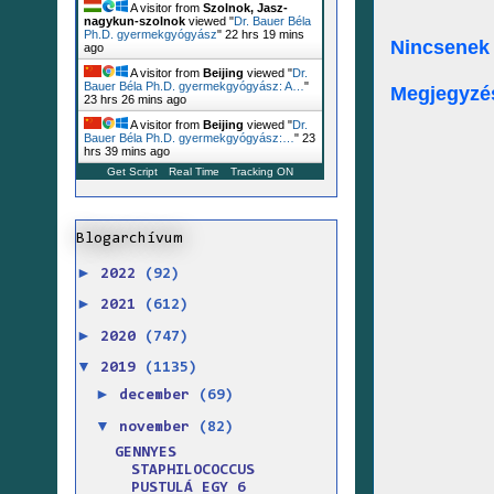
A visitor from
Szolnok, Jasz-
nagykun-szolnok
viewed "
Dr. Bauer Béla
Ph.D. gyermekgyógyász
"
22 hrs 19 mins
Nincsenek
ago
A visitor from
Beijing
viewed "
Dr.
Bauer Béla Ph.D. gyermekgyógyász: A…
"
Megjegyzé
23 hrs 26 mins ago
A visitor from
Beijing
viewed "
Dr.
Bauer Béla Ph.D. gyermekgyógyász:…
"
23
hrs 39 mins ago
Get Script
Real Time
Tracking ON
Blogarchívum
►
2022
(92)
►
2021
(612)
►
2020
(747)
▼
2019
(1135)
►
december
(69)
▼
november
(82)
GENNYES
STAPHILOCOCCUS
PUSTULÁ EGY 6