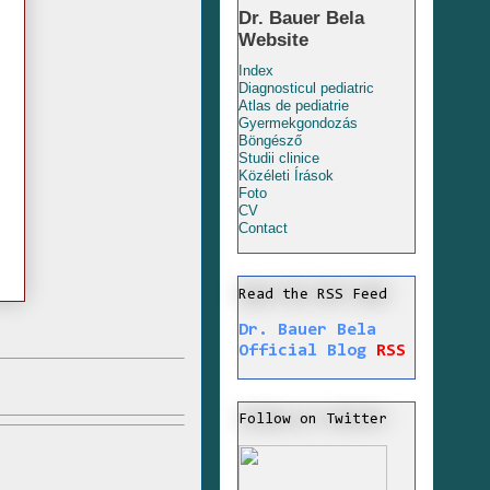
Dr. Bauer Bela
Website
Index
Diagnosticul pediatric
Atlas de pediatrie
Gyermekgondozás
Böngésző
Studii clinice
Közéleti Írások
Foto
CV
Contact
Read the RSS Feed
Dr. Bauer Bela
Official Blog
RSS
Follow on Twitter