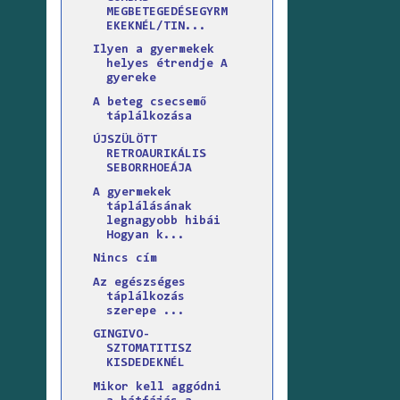
MEGBETEGEDÉSEGYRM
EKEKNÉL/TIN...
Ilyen a gyermekek
helyes étrendje A
gyereke
A beteg csecsemő
táplálkozása
ÚJSZÜLÖTT
RETROAURIKÁLIS
SEBORRHOEÁJA
A gyermekek
táplálásának
legnagyobb hibái
Hogyan k...
Nincs cím
Az egészséges
táplálkozás
szerepe ...
GINGIVO-
SZTOMATITISZ
KISDEDEKNÉL
Mikor kell aggódni