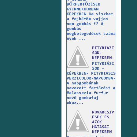
BŐRFERTŐZÉSEK
GYERMEKKORBAN
KÉPEKBEN De viszket
a fejbőröm vajjon
nem gombás ?? A
gombás
megbetegedések száma
évek ...
PITYRIAZI
SOK-
KÉPEKBEN-
PITYRIÁZI
SOK –
KÉPEKBEN- PITYRIASIS
VERZICOLOR-NAPGOMBA-
A napgombának
nevezett fertőzést a
Malassezia furfur
nevű gombafaj
okoz...
ROVARCSIP
ÉSEK ÉS
AZOK
HATÁSAI
KÉPEKBEN