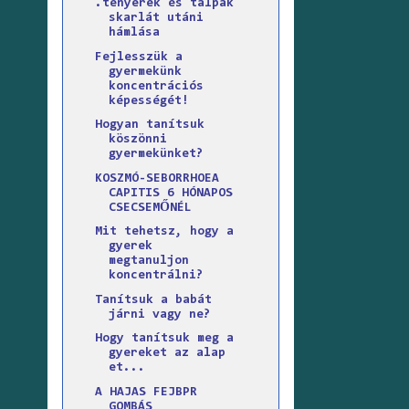
.tenyerek és talpak
skarlát utáni
hámlása
Fejlesszük a
gyermekünk
koncentrációs
képességét!
Hogyan tanítsuk
köszönni
gyermekünket?
KOSZMÓ-SEBORRHOEA
CAPITIS 6 HÓNAPOS
CSECSEMŐNÉL
Mit tehetsz, hogy a
gyerek
megtanuljon
koncentrálni?
Tanítsuk a babát
járni vagy ne?
Hogy tanítsuk meg a
gyereket az alap
et...
A HAJAS FEJBPR
GOMBÁS