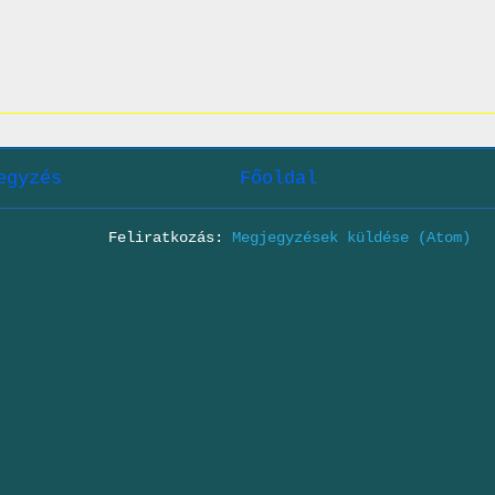
egyzés
Főoldal
Feliratkozás:
Megjegyzések küldése (Atom)