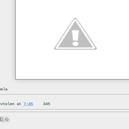
Bela
évtelen
at
7:45
345