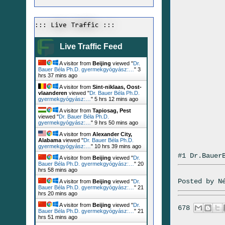
::: Live Traffic :::
Live Traffic Feed
A visitor from
Beijing
viewed "
Dr.
Bauer Béla Ph.D. gyermekgyógyász:…
"
3
hrs 37 mins ago
A visitor from
Sint-niklaas, Oost-
vlaanderen
viewed "
Dr. Bauer Béla Ph.D.
gyermekgyógyász:…
"
5 hrs 12 mins ago
A visitor from
Tapiosag, Pest
viewed "
Dr. Bauer Béla Ph.D.
gyermekgyógyász:…
"
9 hrs 50 mins ago
A visitor from
Alexander City,
Alabama
viewed "
Dr. Bauer Béla Ph.D.
gyermekgyógyász:…
"
10 hrs 39 mins ago
#1 Dr.Bauer
A visitor from
Beijing
viewed "
Dr.
Bauer Béla Ph.D. gyermekgyógyász:…
"
20
hrs 58 mins ago
Posted by
N
A visitor from
Beijing
viewed "
Dr.
Bauer Béla Ph.D. gyermekgyógyász:…
"
21
hrs 20 mins ago
A visitor from
Beijing
viewed "
Dr.
678
Bauer Béla Ph.D. gyermekgyógyász:…
"
21
hrs 51 mins ago