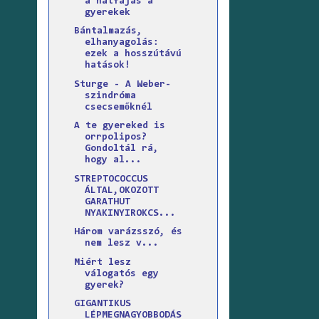
a hátfájás a
gyerekek
Bántalmazás,
elhanyagolás:
ezek a hosszútávú
hatások!
Sturge - A Weber-
szindróma
csecsemőknél
A te gyereked is
orrpolipos?
Gondoltál rá,
hogy al...
STREPTOCOCCUS
ÁLTAL,OKOZOTT
GARATHUT
NYAKINYIROKCS...
Három varázsszó, és
nem lesz v...
Miért lesz
válogatós egy
gyerek?
GIGANTIKUS
LÉPMEGNAGYOBBODÁS