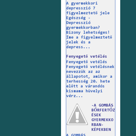
A gyermekkori
depresszió 7
figyelmeztető jele
Egészség -
Depresszió
gyermekkorban?
Bizony lehetséges!
Íme a figyelmeztető
jelek és a
depress...
Fenyegető vetélés
Fenyegető vetélés
Fenyegető vetélésnek
nevezzük az az
állapotot, amikor a
terhesség 20. hete
előtt a várandós
kismama hüvelyi
vérz...
-A GOMBÁS
BŐRFERTŐZ
ÉSEK
GYERMEKKO
RBAN-
KÉPEKBEN
A GOMBÁS