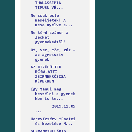
THALASSEMIA
TIPUSU VÉ...
Ne csak este
meséljetek! A
mese nyelve a...
Ne kérd számon a
leckét
gyermekedtől!
Üt, ver, tör, zúz –
az agresszív
gyerek
AZ UJZÜLÖTTEK
BŐRALATTI
ZSIRNEKRÓZISA
KÉPEKBEN
Így tanul meg
beszélni a gyerek
Nem is te...
2019.11.05
...
Herevízsérv tünetei
és kezelése M...
SUBMANDIBULÁRIS