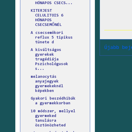
HÓNAPOS CSECS...
KITERJEST
CELULITOIS 6
HÓNAPOS
CSECSEMŐNÉL
A csecsemőkori
reflux 5 tipikus
tünete d
Újabb bej
A kiváltságos
gyerekek
tragédiája
Pszichológusok
s...
melanocytás
anyajegyek
gyermekeknél
képekben
Gyakori beszédhibák
a gyermekkorban
10 módszer, mellyel
gyermeked
tanulásra
ösztönözheted