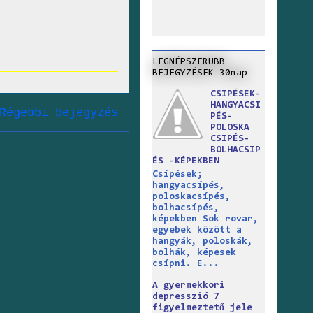
LEGNÉPSZERUBB
BEJEGYZÉSEK 30nap
CSIPÉSEK-
HANGYACSI
Régebbi bejegyzés
PÉS-
POLOSKA
CSIPÉS-
BOLHACSIP
ÉS -KÉPEKBEN
Csípések;
hangyacsípés,
poloskacsípés,
bolhacsípés,
képekben Sok rovar,
egyebek között a
hangyák, poloskák,
bolhák, képesek
csípni. E...
A gyermekkori
depresszió 7
figyelmeztető jele