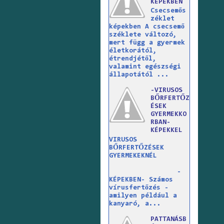
KÉPEKBEN
Csecsemős
zéklet
képekben A csecsemő
széklete változó,
mert függ a gyermek
életkorától,
étrendjétől,
valamint egészségi
állapotától ...
-VIRUSOS
BŐRFERTŐZ
ÉSEK
GYERMEKKO
RBAN-
KÉPEKKEL
VIRUSOS
BŐRFERTŐZÉSEK
GYERMEKEKNÉL
-
KÉPEKBEN- Számos
vírusfertőzés -
amilyen például a
kanyaró, a...
PATTANÁSB