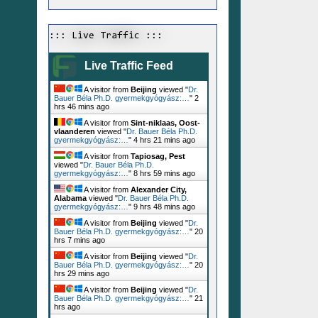
::: Live Traffic :::
Live Traffic Feed
A visitor from
Beijing
viewed "
Dr.
Bauer Béla Ph.D. gyermekgyógyász:…
"
2
hrs 47 mins ago
A visitor from
Sint-niklaas, Oost-
vlaanderen
viewed "
Dr. Bauer Béla Ph.D.
gyermekgyógyász:…
"
4 hrs 21 mins ago
A visitor from
Tapiosag, Pest
viewed "
Dr. Bauer Béla Ph.D.
gyermekgyógyász:…
"
8 hrs 59 mins ago
A visitor from
Alexander City,
Alabama
viewed "
Dr. Bauer Béla Ph.D.
gyermekgyógyász:…
"
9 hrs 48 mins ago
A visitor from
Beijing
viewed "
Dr.
Bauer Béla Ph.D. gyermekgyógyász:…
"
20
hrs 7 mins ago
A visitor from
Beijing
viewed "
Dr.
Bauer Béla Ph.D. gyermekgyógyász:…
"
20
hrs 29 mins ago
A visitor from
Beijing
viewed "
Dr.
Bauer Béla Ph.D. gyermekgyógyász:…
"
21
hrs ago