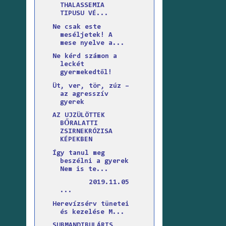
THALASSEMIA
TIPUSU VÉ...
Ne csak este
meséljetek! A
mese nyelve a...
Ne kérd számon a
leckét
gyermekedtől!
Üt, ver, tör, zúz –
az agresszív
gyerek
AZ UJZÜLÖTTEK
BŐRALATTI
ZSIRNEKRÓZISA
KÉPEKBEN
Így tanul meg
beszélni a gyerek
Nem is te...
2019.11.05
...
Herevízsérv tünetei
és kezelése M...
SUBMANDIBULÁRIS