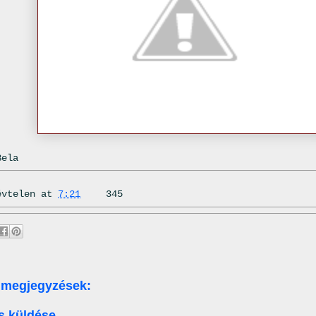
Bela
évtelen
at
7:21
345
 megjegyzések:
s küldése