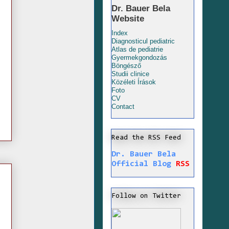
Dr. Bauer Bela
Website
Index
Diagnosticul pediatric
Atlas de pediatrie
Gyermekgondozás
Böngésző
Studii clinice
Közéleti Írások
Foto
CV
Contact
Read the RSS Feed
Dr. Bauer Bela
Official Blog
RSS
Follow on Twitter