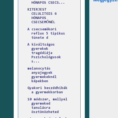
HÓNAPOS CSECS...
KITERJEST
CELULITOIS 6
HÓNAPOS
CSECSEMŐNÉL
A csecsemőkori
reflux 5 tipikus
tünete d
A kiváltságos
gyerekek
tragédiája
Pszichológusok
s...
melanocytás
anyajegyek
gyermekeknél
képekben
Gyakori beszédhibák
a gyermekkorban
10 módszer, mellyel
gyermeked
tanulásra
ösztönözheted