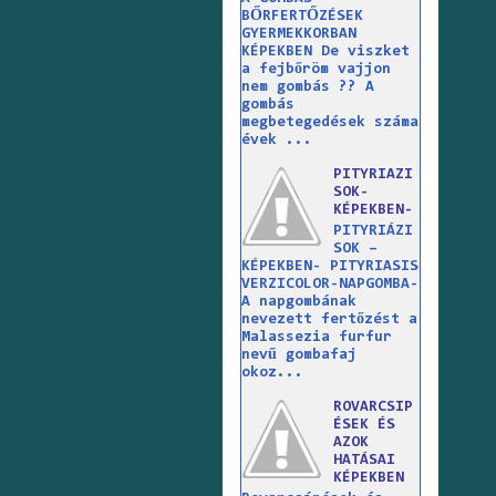
BŐRFERTŐZÉSEK
GYERMEKKORBAN
KÉPEKBEN De viszket
a fejbőröm vajjon
nem gombás ?? A
gombás
megbetegedések száma
évek ...
PITYRIAZI
SOK-
KÉPEKBEN-
PITYRIÁZI
SOK –
KÉPEKBEN- PITYRIASIS
VERZICOLOR-NAPGOMBA-
A napgombának
nevezett fertőzést a
Malassezia furfur
nevű gombafaj
okoz...
ROVARCSIP
ÉSEK ÉS
AZOK
HATÁSAI
KÉPEKBEN