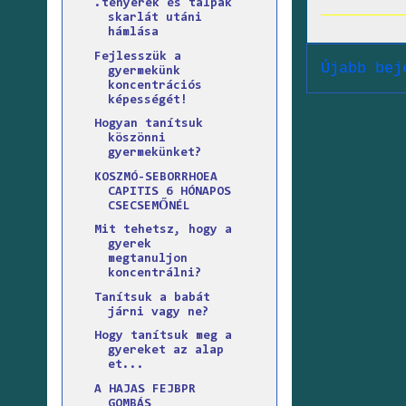
.tenyerek és talpak
skarlát utáni
hámlása
Fejlesszük a
Újabb bej
gyermekünk
koncentrációs
képességét!
Hogyan tanítsuk
köszönni
gyermekünket?
KOSZMÓ-SEBORRHOEA
CAPITIS 6 HÓNAPOS
CSECSEMŐNÉL
Mit tehetsz, hogy a
gyerek
megtanuljon
koncentrálni?
Tanítsuk a babát
járni vagy ne?
Hogy tanítsuk meg a
gyereket az alap
et...
A HAJAS FEJBPR
GOMBÁS