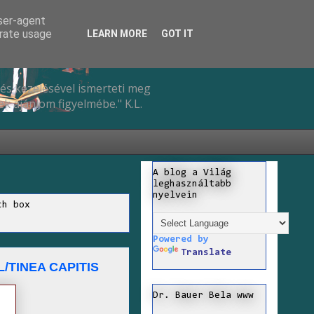
user-agent
erate usage
LEARN MORE
GOT IT
és kezelésével ismerteti meg
k ajánlom figyelmébe." K.L.
A blog a Világ
leghasználtabb
nyelvein
ch box
Powered by
Translate
TINEA CAPITIS
Dr. Bauer Bela www