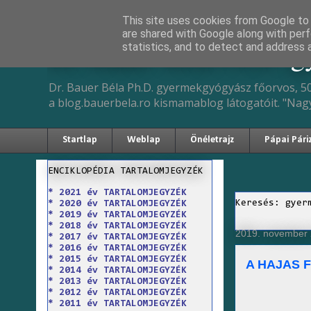
This site uses cookies from Google to d
are shared with Google along with perf
Dr. Bauer Béla Ph.D. 
statistics, and to detect and address 
Dr. Bauer Béla Ph.D. gyermekgyógyász főorvos, 50
a blog.bauerbela.ro kismamablog látogatóit. "Nag
Startlap
Weblap
Önéletrajz
Pápai Pári
ENCIKLOPÉDIA TARTALOMJEGYZÉK
* 2021 év TARTALOMJEGYZÉK
Keresés: gyer
* 2020 év TARTALOMJEGYZÉK
* 2019 év TARTALOMJEGYZÉK
* 2018 év TARTALOMJEGYZÉK
2019. november 
* 2017 év TARTALOMJEGYZÉK
* 2016 év TARTALOMJEGYZÉK
* 2015 év TARTALOMJEGYZÉK
A HAJAS 
* 2014 év TARTALOMJEGYZÉK
* 2013 év TARTALOMJEGYZÉK
* 2012 év TARTALOMJEGYZÉK
* 2011 év TARTALOMJEGYZÉK