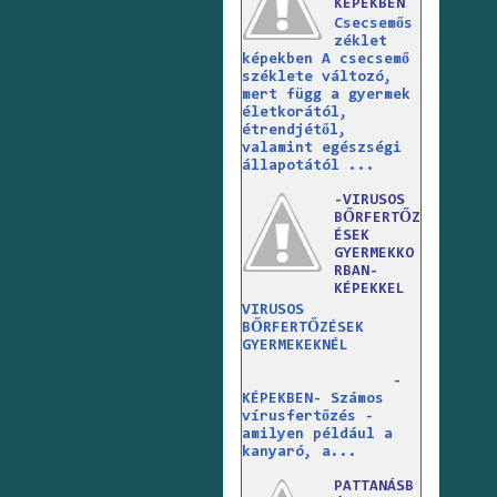
KÉPEKBEN
Csecsemős
zéklet
képekben A csecsemő
széklete változó,
mert függ a gyermek
életkorától,
étrendjétől,
valamint egészségi
állapotától ...
-VIRUSOS
BŐRFERTŐZ
ÉSEK
GYERMEKKO
RBAN-
KÉPEKKEL
VIRUSOS
BŐRFERTŐZÉSEK
GYERMEKEKNÉL
-
KÉPEKBEN- Számos
vírusfertőzés -
amilyen például a
kanyaró, a...
PATTANÁSB