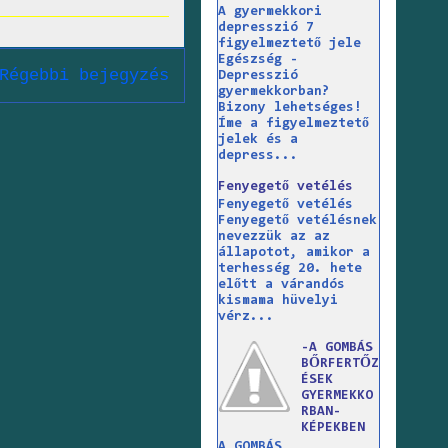
A gyermekkori
depresszió 7
figyelmeztető jele
Egészség -
Régebbi bejegyzés
Depresszió
gyermekkorban?
Bizony lehetséges!
Íme a figyelmeztető
jelek és a
depress...
Fenyegető vetélés
Fenyegető vetélés
Fenyegető vetélésnek
nevezzük az az
állapotot, amikor a
terhesség 20. hete
előtt a várandós
kismama hüvelyi
vérz...
-A GOMBÁS
BŐRFERTŐZ
ÉSEK
GYERMEKKO
RBAN-
KÉPEKBEN
A GOMBÁS