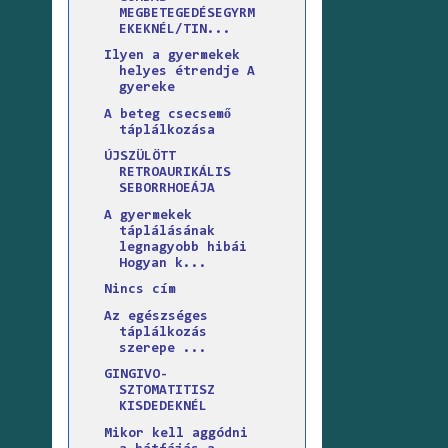
MEGBETEGEDÉSEGYRM
EKEKNÉL/TIN...
Ilyen a gyermekek
helyes étrendje A
gyereke
A beteg csecsemő
táplálkozása
ÚJSZÜLÖTT
RETROAURIKÁLIS
SEBORRHOEÁJA
A gyermekek
táplálásának
legnagyobb hibái
Hogyan k...
Nincs cím
Az egészséges
táplálkozás
szerepe ...
GINGIVO-
SZTOMATITISZ
KISDEDEKNÉL
Mikor kell aggódni