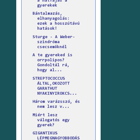
a hátfájás a
gyerekek
Bántalmazás,
elhanyagolás:
ezek a hosszútávú
hatások!
Sturge - A Weber-
szindróma
csecsemőknél
A te gyereked is
orrpolipos?
Gondoltál rá,
hogy al...
STREPTOCOCCUS
ÁLTAL,OKOZOTT
GARATHUT
NYAKINYIROKCS...
Három varázsszó, és
nem lesz v...
Miért lesz
válogatós egy
gyerek?
GIGANTIKUS
LÉPMEGNAGYOBBODÁS