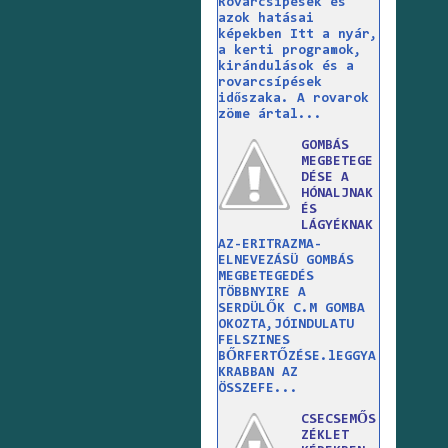
Rovarcsípések és
azok hatásai
képekben Itt a nyár,
a kerti programok,
kirándulások és a
rovarcsípések
időszaka. A rovarok
zöme ártal...
GOMBÁS
MEGBETEGE
DÉSE A
HÓNALJNAK
ÉS
LÁGYÉKNAK
AZ-ERITRAZMA-
ELNEVEZÁSÜ GOMBÁS
MEGBETEGEDÉS
TÖBBNYIRE A
SERDÜLŐK C.M GOMBA
OKOZTA,JÓINDULATU
FELSZINES
BŐRFERTŐZÉSE.lEGGYA
KRABBAN AZ
ÖSSZEFE...
CSECSEMŐS
ZÉKLET