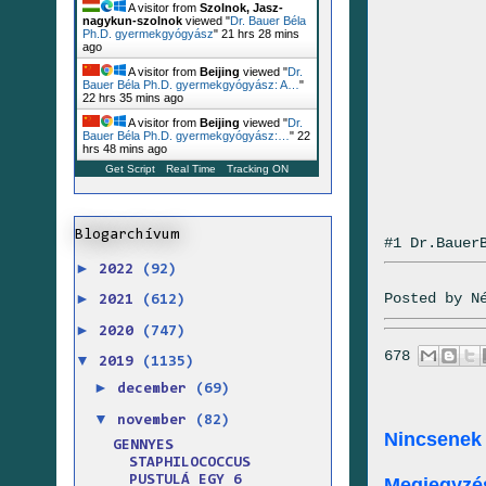
A visitor from
Szolnok, Jasz-
nagykun-szolnok
viewed "
Dr. Bauer Béla
Ph.D. gyermekgyógyász
"
21 hrs 28 mins
ago
A visitor from
Beijing
viewed "
Dr.
Bauer Béla Ph.D. gyermekgyógyász: A…
"
22 hrs 35 mins ago
A visitor from
Beijing
viewed "
Dr.
Bauer Béla Ph.D. gyermekgyógyász:…
"
22
hrs 48 mins ago
Get Script
Real Time
Tracking ON
Blogarchívum
#1 Dr.Bauer
►
2022
(92)
Posted by
N
►
2021
(612)
►
2020
(747)
678
▼
2019
(1135)
►
december
(69)
▼
november
(82)
Nincsenek
GENNYES
STAPHILOCOCCUS
PUSTULÁ EGY 6
Megjegyzé