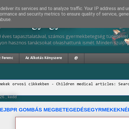
eliver its services and to analyze traffic. Your IP address and 
ormance and security metrics to ensure quality of service, gen
gyermekgyógyász
abuse.
 éves tapasztalatával, számos gyermekbetegség tüneteivel 
yon hasznos tanácsokat olvashattunk ismét. Minden szülőne
z Ferenc
Az Alkotás Kényszere
@
mekek orvosi cikkekben - Children medical articles: Sear
26., kedd
FEJBPR GOMBÁS MEGBETEGEDÉSEGYRMEKEKNÉL/