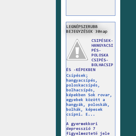
LEGNÉPSZERUBB
BEJEGYZÉSEK 30nap
CSIPÉSEK-
HANGYACSI
PÉS-
POLOSKA
CSIPÉS-
BOLHACSIP
ÉS -KÉPEKBEN
Csípések;
hangyacsípés,
poloskacsípés,
bolhacsípés,
képekben Sok rovar,
egyebek között a
hangyák, poloskák,
bolhák, képesek
csípni. E...
A gyermekkori
depresszió 7
figyelmeztető jele