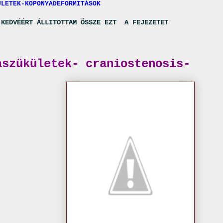
ÜLETEK-KOPONYADEFORMITÁSOK
 KEDVÉÉRT ÁLLITOTTAM ÖSSZE EZT A FEJEZETET
aszükületek- craniostenosis-