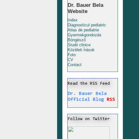
Dr. Bauer Bela
Website
Index
Diagnosticul pediatric
Atlas de pediatrie
Gyermekgondozás
Böngésző
Studii clinice
Közéleti Írások
Foto
CV
Contact
Read the RSS Feed
Dr. Bauer Bela
Official Blog
RSS
Follow on Twitter