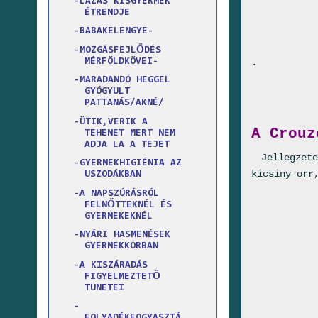
-LÁZAS KISGYERMEK
ÉTRENDJE
-BABAKELENGYE-
-MOZGÁSFEJLŐDÉS
MÉRFÖLDKÖVEI-
.
-MARADANDÓ HEGGEL
GYÓGYULT
PATTANÁS/AKNÉ/
-ÜTIK,VERIK A
A Crouz
TEHENET MERT NEM
ADJA LA A TEJET
Jellegzete
-GYERMEKHIGIÉNIA AZ
kicsiny orr
USZODÁKBAN
-A NAPSZÚRÁSRÓL
FELNŐTTEKNÉL ÉS
GYERMEKEKNÉL
-NYÁRI HASMENÉSEK
GYERMEKKORBAN
-A KISZÁRADÁS
FIGYELMEZTETŐ
TÜNETEI
-