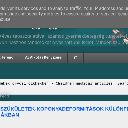
eliver its services and to analyze traffic. Your IP address and 
ormance and security metrics to ensure quality of service, gen
gyermekgyógyász
abuse.
 éves tapasztalatával, számos gyermekbetegség tüneteivel 
yon hasznos tanácsokat olvashattunk ismét. Minden szülőne
z Ferenc
Az Alkotás Kényszere
@
mekek orvosi cikkekben - Children medical articles: Sear
 kedd
ASZÜKÜLETEK-KOPONYADEFORMITÁSOK KÜLÖNF
MÁKBAN