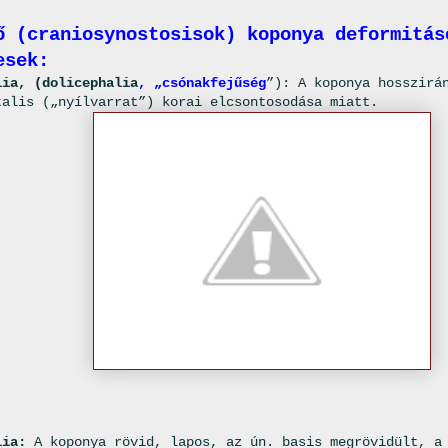
ő (craniosynostosisok) koponya deformitás
gesek:
lia, (dolicephalia
, „csónakfejűség
”): A koponya hosszirá
talis („nyílvarrat”) korai elcsontosodása miatt.
lia:
A koponya rövid, lapos, az ún. basis megrövidült, a