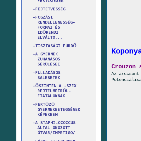
FERTŐZÉSEK
-FEJTETVESSÉG
-FOGZÁSI
RENDELLENESSÉG-
FORMAI ÉS
IDŐRENDI
ELVÁLTO...
-TISZTASÁGI FÜRDŐ
Kopony
-A GYERMEK
ZUHANÁSOS
SÉRÜLÉSEI
Crouzon 
-FULLADÁSOS
Az arccsont
BALESETEK
Potenciális
-ŐSZINTÉN A -SZEX
REJTELMEIRŐL-
FIATALOKNAK
-FERTŐZŐ
GYERMEKBETEGSÉGEK
KÉPEKBEN
-A STAPHILOCOCCUS
ÁLTAL OKOZOTT
ÓTVAR/IMPETIGO/