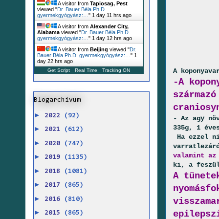
A visitor from
Tapiosag, Pest
viewed "
Dr. Bauer Béla Ph.D.
gyermekgyógyász:…
"
1 day 11 hrs ago
A visitor from
Alexander City,
Alabama
viewed "
Dr. Bauer Béla Ph.D.
gyermekgyógyász:…
"
1 day 12 hrs ago
A visitor from
Beijing
viewed "
Dr.
Bauer Béla Ph.D. gyermekgyógyász:…
"
1
day 22 hrs ago
A koponyava
Get Script
Real Time
Tracking ON
-A kopon
származó
Blogarchívum
craniosy
►
2022
(92)
- Az agy nö
335g, 1 éve
►
2021
(612)
Ha ezzel ni
►
2020
(747)
varratlezár
valamint az
►
2019
(1135)
ki, a feszü
►
2018
(1081)
A tünete
►
2017
(865)
nyomásfo
►
2016
(810)
visszama
►
epilepsz
2015
(865)