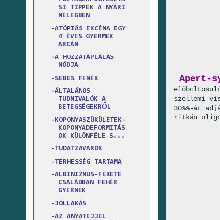
FOLYADÉKFOGYASZTÁ
SI TIPPEK A NYÁRI
MELEGBEN
-ATÓPIÁS EKCÉMA EGY
4 ÉVES GYERMEK
ARCÁN
-A HOZZÁTÁPLÁLÁS
MÓDJA
Apert-s
-SEBES FENÉK
előboltosul
-ÁLTALÁNOS
szellemi vi
TUDNIVALÓK A
BETEGSÉGEKRŐL
30%%-át adj
ritkán olig
-KOPONYASZÜKÜLETEK-
KOPONYADEFORMITÁS
OK KÜLÖNFÉLE S...
-TUDATZAVAROK
-TERHESSÉG TARTAMA
-ALBINIZMUS-FEKETE
CSALÁDBAN FEHÉR
GYERMEK
-JÓLLAKÁS
-AZ ANYATEJJEL