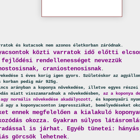
rratok és kutacsok nem azonos életkorban záródnak
.
yacsontok közti varratok idő előtti elcso
 fejlődési rendellenességet nevezzük
nostosisnak, craniostenosisnak
.
vekedése 1 éves korig igen gyors. Születéskor az agyállo
s korban pedig már 925g.
ncs arányban a koponya növekedése, illetve egyes részei
ódás miatt visszamaradnak a növekedésben,
az a koponya d
 agy normális növekedése akadályozott
, és koponyaűri nyo
lő agy a koponyacsonton impressziókat, bemélyedéseket ok
ket ennek megfelelően a kialakuló koponya
kozódás okozza. Gyakran súlyos látásromlá
radással is járhat. Egyéb tünetei: hányás
iás görcsök lehetnek
.