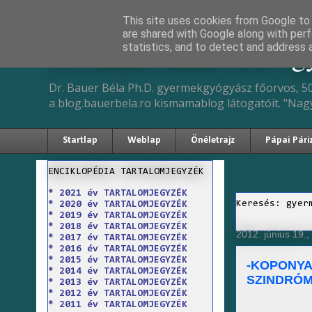
This site uses cookies from Google to d
are shared with Google along with perf
Dr. Bauer Béla Ph.D. 
statistics, and to detect and address 
Dr. Bauer Béla Ph.D. gyermekgyógyász főorvos, 50
a blog.bauerbela.ro kismamablog látogatóit. "Nag
Startlap
Weblap
Önéletrajz
Pápai Pári
ENCIKLOPÉDIA TARTALOMJEGYZÉK
* 2021 év TARTALOMJEGYZÉK
Keresés: gyer
* 2020 év TARTALOMJEGYZÉK
* 2019 év TARTALOMJEGYZÉK
* 2018 év TARTALOMJEGYZÉK
2012. június 19.,
* 2017 év TARTALOMJEGYZÉK
* 2016 év TARTALOMJEGYZÉK
* 2015 év TARTALOMJEGYZÉK
-KOPONY
* 2014 év TARTALOMJEGYZÉK
SZINDRÓ
* 2013 év TARTALOMJEGYZÉK
* 2012 év TARTALOMJEGYZÉK
* 2011 év TARTALOMJEGYZÉK