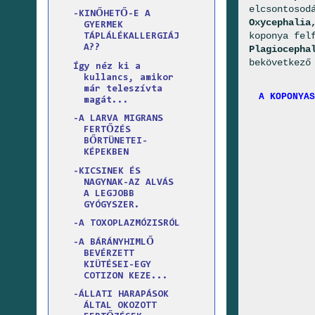
elcsontosod
-KINŐHETŐ-E A
Oxycephalia
GYERMEK
koponya fel
TÁPLÁLÉKALLERGIÁJ
A??
Plagiocepha
bekövetkező
Így néz ki a
kullancs, amikor
már teleszívta
A KOPONYAS
magát...
-A LARVA MIGRANS
FERTŐZÉS
BŐRTÜNETEI-
KÉPEKBEN
-KICSINEK ÉS
NAGYNAK-AZ ALVÁS
A LEGJOBB
GYÓGYSZER.
-A TOXOPLAZMÓZISRÓL
-A BÁRÁNYHIMLŐ
BEVÉRZETT
KIÜTÉSEI-EGY
COTIZON KEZE...
-ÁLLATI HARAPÁSOK
ÁLTAL OKOZOTT