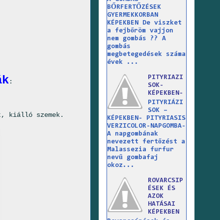
BŐRFERTŐZÉSEK
GYERMEKKORBAN
KÉPEKBEN De viszket
a fejbőröm vajjon
nem gombás ?? A
gombás
megbetegedések száma
évek ...
ák
PITYRIAZI
:
SOK-
KÉPEKBEN-
PITYRIÁZI
SOK –
t, kiálló szemek.
KÉPEKBEN- PITYRIASIS
VERZICOLOR-NAPGOMBA-
A napgombának
nevezett fertőzést a
Malassezia furfur
nevű gombafaj
okoz...
ROVARCSIP
ÉSEK ÉS
AZOK
HATÁSAI
KÉPEKBEN