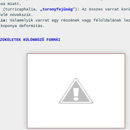
ása miatt.
,
(turricephalia,
„toronyfejűség
”): Az összes varrat kor
felé növekszik.
lia:
Valamelyik varrat egy részének vagy féloldalának le
 koponya deformitás.
ZÜKÜLETEK KÜLÖNBÖZŐ FORMÁI