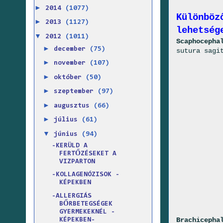
►
2014
(1077)
Különböz
►
2013
(1127)
lehetsé
▼
2012
(1011)
Scaphocepha
►
december
(75)
sutura sagi
►
november
(107)
►
október
(50)
►
szeptember
(97)
►
augusztus
(66)
►
július
(61)
▼
június
(94)
-KERÜLD A
FERTŐZÉSEKET A
VIZPARTON
-KOLLAGENÓZISOK -
KÉPEKBEN
-ALLERGIÁS
BŐRBETEGSÉGEK
GYERMEKEKNÉL -
Brachicepha
KÉPEKBEN-