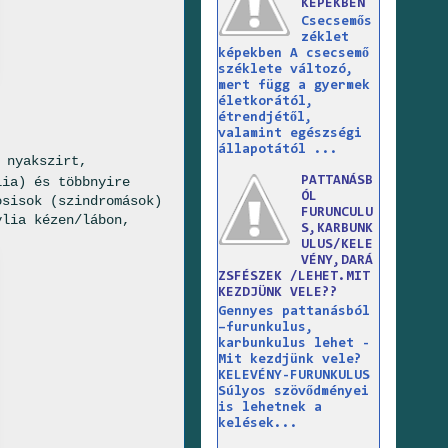
KÉPEKBEN
Csecsemős
zéklet
képekben A csecsemő
széklete változó,
mert függ a gyermek
életkorától,
étrendjétől,
valamint egészségi
állapotától ...
 nyakszirt,
lia) és többnyire
PATTANÁSB
ÓL
osisok (szindromások)
FURUNCULU
ylia kézen/lábon,
S,KARBUNK
ULUS/KELE
VÉNY,DARÁ
ZSFÉSZEK /LEHET.MIT
KEZDJÜNK VELE??
Gennyes pattanásból
–furunkulus,
karbunkulus lehet -
Mit kezdjünk vele?
KELEVÉNY-FURUNKULUS
Súlyos szövődményei
is lehetnek a
kelések...