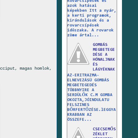
Rovarcsípések és
azok hatásai
képekben Itt a nyár,
a kerti programok,
kirándulások és a
rovarcsípések
időszaka. A rovarok
zöme ártal...
GOMBÁS
MEGBETEGE
DÉSE A
HÓNALJNAK
ÉS
cciput, magas homlok,
LÁGYÉKNAK
AZ-ERITRAZMA-
ELNEVEZÁSÜ GOMBÁS
MEGBETEGEDÉS
TÖBBNYIRE A
SERDÜLŐK C.M GOMBA
OKOZTA,JÓINDULATU
FELSZINES
BŐRFERTŐZÉSE.lEGGYA
KRABBAN AZ
ÖSSZEFE...
CSECSEMŐS
ZÉKLET