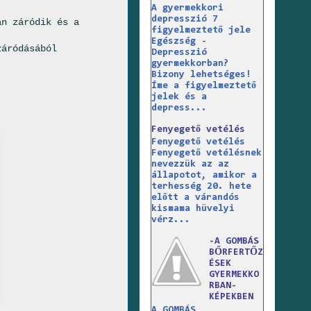
A gyermekkori
depresszió 7
án záródik és a
figyelmeztető jele
Egészség -
záródásából
Depresszió
gyermekkorban?
Bizony lehetséges!
Íme a figyelmeztető
jelek és a
depress...
Fenyegető vetélés
Fenyegető vetélés
Fenyegető vetélésnek
nevezzük az az
állapotot, amikor a
terhesség 20. hete
előtt a várandós
kismama hüvelyi
vérz...
-A GOMBÁS
BŐRFERTŐZ
ÉSEK
GYERMEKKO
RBAN-
KÉPEKBEN
A GOMBÁS