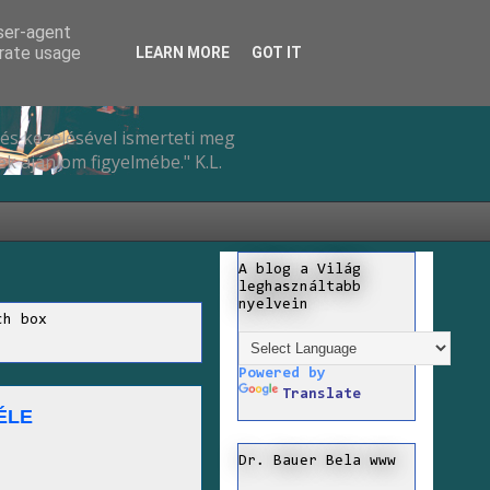
user-agent
erate usage
LEARN MORE
GOT IT
és kezelésével ismerteti meg
k ajánlom figyelmébe." K.L.
A blog a Világ
leghasználtabb
nyelvein
ch box
Powered by
Translate
ÉLE
Dr. Bauer Bela www