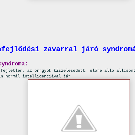
afejlődési zavarral járó syndrom
syndroma:
 fejletlen, az orrgyök kiszélesedett, előre álló állcson
an normál intelligenciával jár