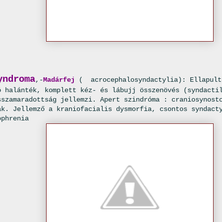
yndroma
,-
Madárfej
( acrocephalosyndactylia): Ellapult
ó halánték, komplett kéz- és lábujj összenövés (syndacti
sszamaradottság jellemzi. Apert szindróma : craniosynost
ák. Jellemző a kraniofacialis dysmorfia, csontos syndact
ophrenia