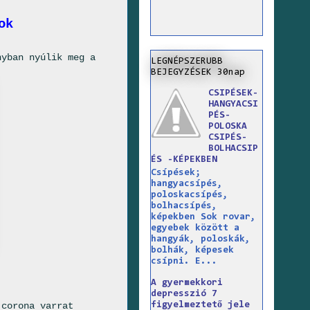
ok
nyban nyúlik meg a
LEGNÉPSZERUBB
BEJEGYZÉSEK 30nap
CSIPÉSEK-
HANGYACSI
PÉS-
POLOSKA
CSIPÉS-
BOLHACSIP
ÉS -KÉPEKBEN
Csípések;
hangyacsípés,
poloskacsípés,
bolhacsípés,
képekben Sok rovar,
egyebek között a
hangyák, poloskák,
bolhák, képesek
csípni. E...
A gyermekkori
depresszió 7
figyelmeztető jele
 corona varrat