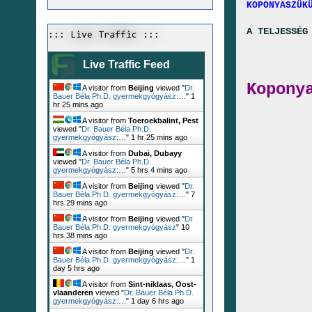
KOPONYASZÜK
A TELJESSÉG
::: Live Traffic :::
Live Traffic Feed
Kopony
A visitor from
Beijing
viewed "
Dr.
Bauer Béla Ph.D. gyermekgyógyász:…
"
1
hr 25 mins ago
A visitor from
Toeroekbalint, Pest
viewed "
Dr. Bauer Béla Ph.D.
gyermekgyógyász:…
"
1 hr 25 mins ago
A visitor from
Dubai, Dubayy
viewed "
Dr. Bauer Béla Ph.D.
gyermekgyógyász:…
"
5 hrs 4 mins ago
A visitor from
Beijing
viewed "
Dr.
Bauer Béla Ph.D. gyermekgyógyász:…
"
7
hrs 29 mins ago
A visitor from
Beijing
viewed "
Dr.
Bauer Béla Ph.D. gyermekgyógyász
"
10
hrs 38 mins ago
A visitor from
Beijing
viewed "
Dr.
Bauer Béla Ph.D. gyermekgyógyász:…
"
1
day 5 hrs ago
A visitor from
Sint-niklaas, Oost-
vlaanderen
viewed "
Dr. Bauer Béla Ph.D.
gyermekgyógyász:…
"
1 day 6 hrs ago