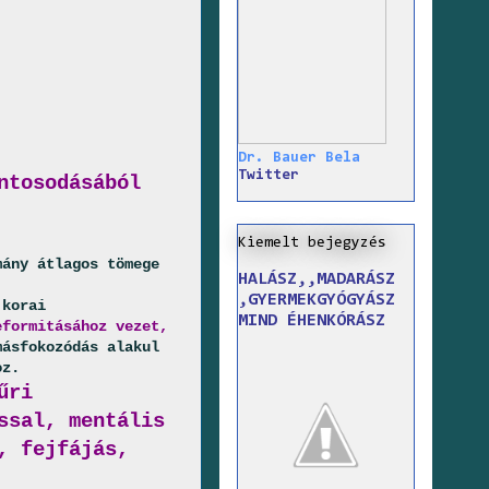
Dr. Bauer Bela
Twitter
ntosodásából
Kiemelt bejegyzés
mány átlagos tömege
HALÁSZ,,MADARÁSZ
,GYERMEKGYÓGYÁSZ
 korai
MIND ÉHENKÓRÁSZ
eformitásához vezet,
másfokozódás alakul
oz.
űri
ssal, mentális
, fejfájás,