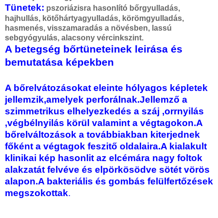
Tünetek:
pszoriázisra hasonlító bőrgyulladás,
hajhullás, kötőhártyagyulladás, körömgyulladás,
hasmenés, visszamaradás a növésben, lassú
sebgyógyulás, alacsony vércinkszint.
A betegség bőrtüneteinek leirása és
bemutatása képekben
A bőrelvátozásokat eleinte hólyagos képletek
jellemzik,amelyek perforálnak.Jellemző a
szimmetrikus elhelyezkedés a száj ,orrnyilás
,végbélnyilás körül valamint a végtagokon.A
bőrelváltozások a továbbiakban kiterjednek
főként a végtagok feszitő oldalaira.A kialakult
klinikai kép hasonlit az elcémára nagy foltok
alakzatát felvéve és elpörkösödve sötét vörös
alapon.A bakteriális és gombás felülfertőzések
megszokottak
.