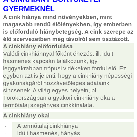
GYERMEKNÉL
A cink hiánya mind növényekben, mint
magasabb rendű élőlényekben, így emberben
is előforduló hiánybetegség. A cink szerepe az
élő szervezetben még távolról sem tisztázott.
A cinkhiány előfordulása
Valódi cinkhiánnyal főként éhezés, ill. idült
hasmenés kapcsán találkozunk, így
leggyakrabban trópusi vidékeken fordul elő. Ez
egyben azt is jelenti, hogy a cinkhiány népességi
gyakoriságáról hozzávetőleges adataink
sincsenek. A világ egyes helyein, pl.
Törökországban a gyakori cinkhiány oka a
termőtalaj szegényes cinkkínálata.
A cinkhiány okai
A termőtalaj cinkhiánya
·
Idült hasmenés, hányás
·