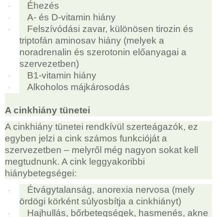
Éhezés
·
A- és D-vitamin hiány
·
Felszívódási zavar, különösen tirozin és
·
triptofán aminosav hiány (melyek a
noradrenalin és szerotonin előanyagai a
szervezetben)
B1-vitamin hiány
·
Alkoholos májkárosodás
·
A cinkhiány tünetei
A cinkhiány tünetei rendkívül szerteágazók, ez
egyben jelzi a cink számos funkcióját a
szervezetben – melyről még nagyon sokat kell
megtudnunk. A cink leggyakoribbi
hiánybetegségei:
Étvágytalanság, anorexia nervosa (mely
·
ördögi körként súlyosbítja a cinkhiányt)
Hajhullás, bőrbetegségek, hasmenés, akne
·