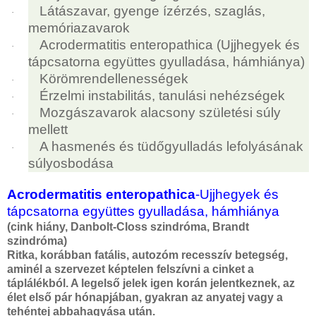
Látászavar, gyenge ízérzés, szaglás,
·
memóriazavarok
Acrodermatitis enteropathica (Ujjhegyek és
·
tápcsatorna együttes gyulladása, hámhiánya)
Körömrendellenességek
·
Érzelmi instabilitás, tanulási nehézségek
·
Mozgászavarok alacsony születési súly
·
mellett
A hasmenés és tüdőgyulladás lefolyásának
·
súlyosbodása
Acrodermatitis enteropathica
-
Ujjhegyek és
tápcsatorna együttes gyulladása, hámhiánya
(cink hiány, Danbolt-Closs szindróma, Brandt
szindróma)
Ritka, korábban fatális, autozóm recesszív betegség,
aminél a szervezet képtelen felszívni a cinket a
táplálékból. A legelső jelek igen korán jelentkeznek, az
élet első pár hónapjában, gyakran az anyatej vagy a
tehéntej abbahagyása után.