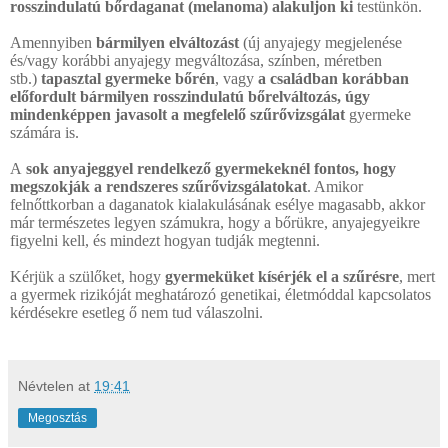
rosszindulatú bőrdaganat (melanoma) alakuljon ki
testünkön.
Amennyiben
bármilyen elváltozást
(új anyajegy megjelenése
és/vagy korábbi anyajegy megváltozása, színben, méretben
stb.)
tapasztal gyermeke bőrén
, vagy
a családban korábban
előfordult bármilyen rosszindulatú bőrelváltozás, úgy
mindenképpen javasolt a megfelelő szűrővizsgálat
gyermeke
számára is.
A
sok anyajeggyel rendelkező gyermekeknél fontos, hogy
megszokják a rendszeres szűrővizsgálatokat
. Amikor
felnőttkorban a daganatok kialakulásának esélye magasabb, akkor
már természetes legyen számukra, hogy a bőrükre, anyajegyeikre
figyelni kell, és mindezt hogyan tudják megtenni.
Kérjük a szülőket, hogy
gyermeküket kísérjék el a szűrésre
, mert
a gyermek rizikóját meghatározó genetikai, életmóddal kapcsolatos
kérdésekre esetleg ő nem tud válaszolni.
Névtelen
at
19:41
Megosztás