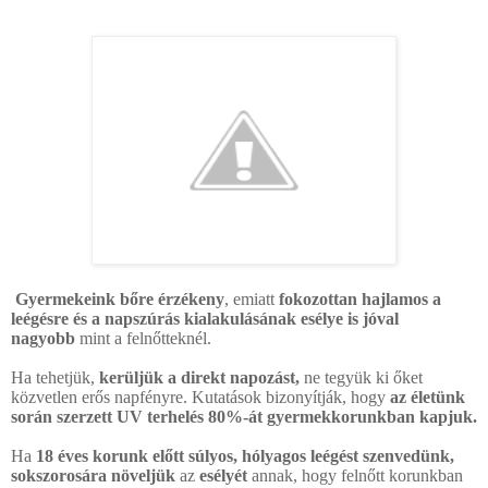
Gyermekeink bőre érzékeny
, emiatt
fokozottan hajlamos a
leégésre és a napszúrás kialakulásának esélye is jóval
nagyobb
mint a felnőtteknél.
Ha tehetjük,
kerüljük a direkt napozást,
ne tegyük ki őket
közvetlen erős napfényre. Kutatások bizonyítják, hogy
az életünk
során szerzett UV terhelés 80%-át gyermekkorunkban kapjuk.
Ha
18
éves korunk előtt súlyos, hólyagos leégést szenvedünk,
sokszorosára növeljük
az
esélyét
annak, hogy felnőtt korunkban