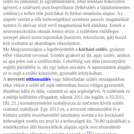
szülő nő öntudatát; jó együttműködést, tehát lélektani felkészítést
igényel; a szülészeti pszichoprofilaxis (felkészítés a fájdalommentes
szülésre) a terhes nők pszichikai és fizikai oktatására alapoz. Az
alapelv szerint a nők terhességükkel szembeni passzív magatartását
tudatos és aktívan részt vevő magatartássá kell alakítani. Ennek a
neuromuszkuláris oktatás fontos része: a szülésben elsődleges
szerepet játszó izomcsoportokat (hasizom, rekeszizom, gát) hozzá
kell szoktatni az akaratlagos ellazuláshoz.
Ma Magyarországon a legelterjedtebb a
kórházi szülés
, gyakran
előre választott orvossal. Szintén gyakori az ún. apás szülés, amikor
az apa jelen van a szülőszobán. Lehetőség van dúla (asszonytársi
segítő) jelenlétére is, aki egy laikus anyatárs. A tapasztalatok alapján
ez is segít a szülés könnyebb, gyorsabb lefolyásában.
A
tervezett
otthonszülés
vagy háborítatlan szülés országunkban
ritka, ekkor a szülő nő saját otthonában hozza világra gyermekét,
általában bába és dúla, valamint az apa segítségével. A szülésnek ez
a módja külföldön elfogadott, nálunk 2011 óta legális: a 35/2011.
(III. 21.) kormányrendelet szabályozza az intézeten kívüli szülés
szakmai szabályait. Egy 2012-es, a tervezett otthonszülést és a
kórházi szülést összehasonlító tanulmány szerint a kis kockázatú
terhességek esetén (ez teszi ki a terhességek kb. 70-80 százalékát) a
rendelkezésre álló bizonyítékok alapján egyik sem részesíthető
[1]