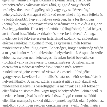
egyenes hatásával), episiotomiával (gátmetszés), a szülő nő
testhelyzetének változtatásával (álló, guggoló vagy térdelő
testhelyzetbe, azaz függőlegesbe) vagy egy szülészeti fogó
behelyezésével. A magzat elölfekvő része lehet a fej: ez a fejfekvés
(a leggyakoribb). Fejvégű fekvés esetében, ha a fej flexióban
(behajlítva) van, koponyatartásról beszélünk: ez a fekvés a legjobb
és a leggyakoribb. Ha a fej deflexióban (elhajlásban) foglal helyet,
arctartásról beszélünk: ez ritkább és kevésbé kedvező. A magzat
medencevégű fekvése esetén fartartásról szólunk: ez elsősorban
először szülőknél figyelhető meg, és gyakran a méh formai
rendellenességével függ össze, Lehetséges, hogy a terhesség végén
a magzat haránt v. ferde fekvésben helyezkedik el. A spontán szülés
ebben az esetben nem lehetséges. Ilyenkor belső beavatkozás
(fordítás) válik szükségessé v. császármetszés. A nehéz szülés
esetenként a méhösszehúzódások, tehát a méhizomzat
rendellenességeire vezethető vissza. Az esetek többségében
gyógyszeres kezeléssel a normális és hatásos méhösszehúzódások
helyreállíthatók. A nehéz szülés a magzat útjába álló akadályok
rendellenességeivel is összefügghet: a méhnyak és a gát fokozott
ellenállása episiotomiával vagy fogó behelyezésével leküzdhető. A
medence formájával és méreteivel összefüggő csontos szülőúti
ellenállás manapság sokkal ritkább (ennek legfőbb oka régebben az
angolkór volt); ilyen esetben császármetszés javallt. Néha maga a