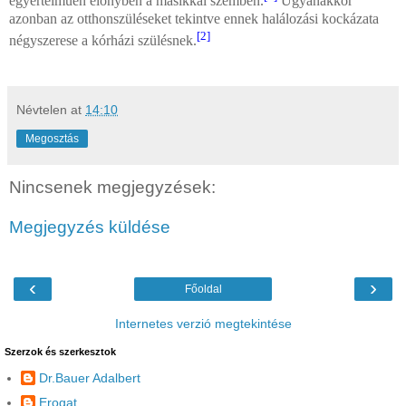
egyértelműen előnyben a másikkal szemben.
Ugyanakkor
azonban az otthonszüléseket tekintve ennek halálozási kockázata
[2]
négyszerese a kórházi szülésnek.
Névtelen
at
14:10
Megosztás
Nincsenek megjegyzések:
Megjegyzés küldése
‹
›
Főoldal
Internetes verzió megtekintése
Szerzok és szerkesztok
Dr.Bauer Adalbert
Erogat