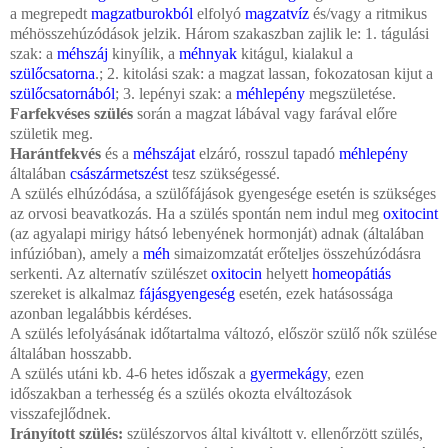
a megrepedt
magzatburokból
elfolyó
magzatvíz
és/vagy a ritmikus
méhösszehúzódások jelzik. Három szakaszban zajlik le: 1. tágulási
szak: a
méhszáj
kinyílik, a
méhnyak
kitágul, kialakul a
szülőcsatorna
.; 2. kitolási szak: a magzat lassan, fokozatosan kijut a
szülőcsatornából
; 3. lepényi szak: a
méhlepény
megszületése.
Farfekvéses szülés
során a magzat lábával vagy farával előre
születik meg.
Harántfekvés
és a
méhszájat
elzáró, rosszul tapadó
méhlepény
általában
császármetszést
tesz szükségessé.
A szülés elhúzódása, a szülőfájások gyengesége esetén is szükséges
az orvosi beavatkozás. Ha a szülés spontán nem indul meg
oxitocint
(az agyalapi mirigy hátsó lebenyének hormonját) adnak (általában
infúzióban), amely a
méh
simaizomzatát erőteljes összehúzódásra
serkenti. Az alternatív szülészet
oxitocin
helyett
homeopátiás
szereket is alkalmaz
fájásgyengeség
esetén, ezek hatásossága
azonban legalábbis kérdéses.
A szülés lefolyásának időtartalma változó, először szülő nők szülése
általában hosszabb.
A szülés utáni kb. 4-6 hetes időszak a
gyermekágy
, ezen
időszakban a terhesség és a szülés okozta elváltozások
visszafejlődnek.
Irányított szülés:
szülészorvos által kiváltott v. ellenőrzött szülés,