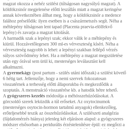
magzat okozza a nehéz szülést (túlságosan nagysúlyú magzat). A
köldökzsinór megjelenése előtti leszállás miatt a magzat keringése
annak következtében állhat meg, hogy a köldökzsinór a medence
falához préselődik: ilyen esetben is a császármetszés segít. Néha a
méhlepény túlságosan lent tapad (Placenta praevia-elölfekvő
lepény) és zavarja a magzat kitolását.
A harmadik szak a lepényi szak; ekkor válik le a méhlepény és
kiürül. Hozzávetőlegesen 300 ml-es vérveszteség kíséri. Néha a
vérveszteség nagyobb is lehet: a lepényi szakban fellépő vérzés
súlyos szövődmény lehet. Ha a méhlepény a magzat megszületése
után egy órával sem ürül ki, mesterséges leválasztást kell
alkalmazni.
A
gyermekágy
(post partum - szülés utáni időszak) a szülést követő
6 hétig tart. Jellemzője, hogy a nemi szervek fokozatosan
visszatérnek a terhesség előtti állaporukba és megkezdődik a
szoptatás. A menstruáció visszatérése kb. a hatodik hétre tehető.
A
gyógyszeres kezelés
módosítja a méhösszehúzódásokat. A
görcsoldó szerek leküzdik a túl erőseket. Az oxytocinumok
(mesterséges osytocin-hormon tartalmú anyagok) ellenkezőleg,
erőteljesebbé teszik az összehúzódásokat. A szülészeti analgézia
(fájdalomérzés hiánya) jelenleg két eljáráson alapul: a gyógyszeres
módszer elsősorban a peridurális érzéstelenítésre épül: ez megőrzi a