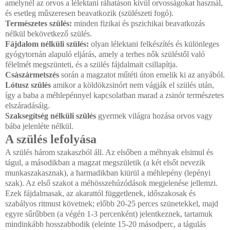
amelynél az orvos a lélektani ráhatáson kívül orvosságokat használ,
és esetleg műszeresen beavatkozik (szülészeti fogó).
Természetes szülés:
minden fizikai és pszichikai beavatkozás
nélkül bekövetkező szülés.
Fájdalom nélküli szülés:
olyan lélektani felkészítés és különleges
gyógytornán alapuló eljárás, amely a terhes nők szüléstől való
félelmét megszünteti, és a szülés fájdalmait csillapítja.
Császármetszés
során a magzatot műtéti úton emelik ki az anyából.
Lótusz szülés
amikor a köldökzsinórt nem vágják el szülés után,
így a baba a méhlepénnyel kapcsolatban marad a zsinór természetes
elszáradásáig.
Szaksegítség nélküli szülés
gyermek világra hozása orvos vagy
bába jelenléte nélkül.
A szülés lefolyása
A szülés három szakaszból áll. Az elsőben a méhnyak elsimul és
tágul, a másodikban a magzat megszületik (a két elsőt nevezik
munkaszakasznak), a harmadikban kiürül a méhlepény (lepényi
szak). Az első szakot a méhösszehúzódások megjelenése jellemzi.
Ezek fájdalmasak, az akarattól függetlenek, időszakosak és
szabályos ritmust követnek; előbb 20-25 perces szünetekkel, majd
egyre sűrűbben (a végén 1-3 percenként) jelentkeznek, tartamuk
mindinkább hosszabbodik (eleinte 15-20 másodperc, a tágulás