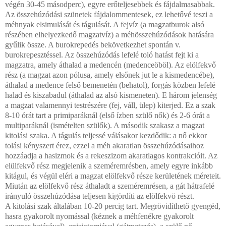
végén 30-45 másodperc), egyre erőteljesebbek és fájdalmasabbak.
Az összehúzódási szünetek fájdalommentesek, ez lehetővé teszi a
méhnyak elsimulását és tágulását. A fejvíz (a magzatburok alsó
részében elhelyezkedő magzatvíz) a méhösszehúzódások hatására
gyűlik össze. A burokrepedés bekövetkezhet spontán v.
burokrepesztéssel. Az összehúzódás lefelé toló hatást fejt ki a
magzatra, amely áthalad a medencén (medenceöböl). Az elölfekvő
rész (a magzat azon pólusa, amely elsőnek jut le a kismedencébe),
áthalad a medence felső bemenetén (behatol), forgás közben lefelé
halad és kiszabadul (áthalad az alsó kismeneten). E három jelenség
a magzat valamennyi testrészére (fej, váll, ülep) kiterjed. Ez a szak
8-10 órát tart a primiparáknál (első ízben szülő nők) és 2-6 órát a
multiparáknál (ismételten szülők). A második szakasz a magzat
kitolási szaka. A tágulás teljessé válásakor kezdődik: a nő ekkor
tolási kényszert érez, ezzel a méh akaratlan összehúzódásaihoz
hozzáadja a hasizmok és a rekeszizom akaratlagos kontrakcióit. Az
elülfekvő rész megjelenik a szeméremrésben, amely egyre inkább
kitágul, és végül eléri a magzat elölfekvő része kerületének méreteit.
Miután az elölfekvő rész áthaladt a szeméremrésen, a gát hátrafelé
irányuló összehúzódása teljesen kigördíti az elölfekvö részt.
A kitolási szak általában 10-20 percig tart. Megrövidíthető gyengéd,
hasra gyakorolt nyomással (kéznek a méhfenékre gyakorolt