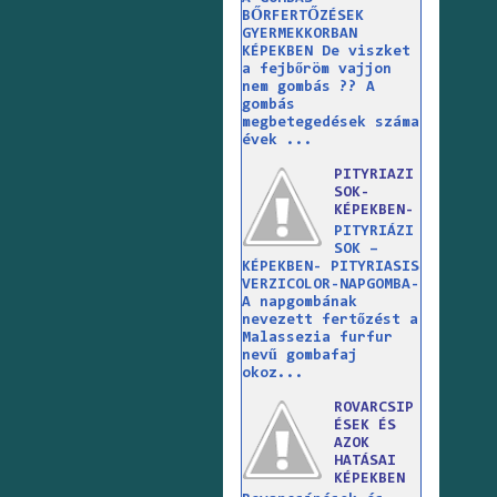
BŐRFERTŐZÉSEK
GYERMEKKORBAN
KÉPEKBEN De viszket
a fejbőröm vajjon
nem gombás ?? A
gombás
megbetegedések száma
évek ...
PITYRIAZI
SOK-
KÉPEKBEN-
PITYRIÁZI
SOK –
KÉPEKBEN- PITYRIASIS
VERZICOLOR-NAPGOMBA-
A napgombának
nevezett fertőzést a
Malassezia furfur
nevű gombafaj
okoz...
ROVARCSIP
ÉSEK ÉS
AZOK
HATÁSAI
KÉPEKBEN