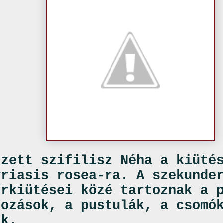
rzett szifilisz Néha a kiüté
yriasis rosea-ra. A szekunde
őrkiütései közé tartoznak a 
tozások, a pustulák, a csomó
ok.