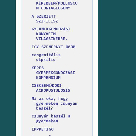
KÉPEKBEN/MOLLUSCU
M CONTAGIOSUM*
A SZERZETT
SZIFILISZ
GYERMEKGONDOZÁSI
KÖNYVEIM
VILÁGSIKERRE.
EGY SZEMERNYI Ö6ÖM
congenitális
sipkilis
KÉPES
GYERMEKGONDOZÁSI
KOMPENDIUM
CSECSEMŐKORI
ACROPUSTULOSIS
Mi az oka, hogy
gyermekem csúnyán
beszél?
csunyán beszél a
gyermekem
IMPPETIGO