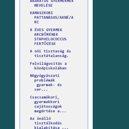
AKARATOS GYERMERMEK
NEVELÉSE
KAMASZKORI
PATTANÁSOS/AKNÉ/A
RC
8 ÉVES GYERMEK
ARCBŐRÉNEK
STAPHILOCOCCUS
FERTŐZÉSE
A női tisztaság és
tisztátalanság.
Felvilágosítás a
középiskolában
Nőgyógyászati
problémák
gyermek- és
ser...
Csecsemőkori,
gyermekkori
sajátosságok
megértése a...
Az önálló
tisztálkodás
kialakítása ...