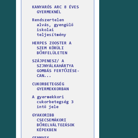
KANYARÓS ARC 8 ÉVES
GYERMEKNÉL
Rendszertelen
alvás, gyengülő
iskolai
teljesítmény
HERPES ZOOSTER A
SZEM KÖRÜLI
BŐRFELÜLETEN
SZÁJPENESZ/ A
SZJNYÁLKAHÁRTYA
GOMBÁS FERTŐZÉSE-
CAN...
CUKORBETEGSÉG
GYERMEKKORBAN
A gyermekkori
cukorbetegség 3
intő jele
GYAKORIBB
CSECSEMÁKORI
BŐRELVÁLTOZÁSOK
KÉPEKBEN