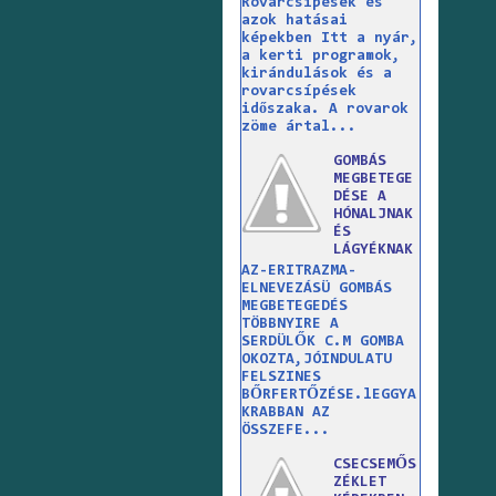
Rovarcsípések és
azok hatásai
képekben Itt a nyár,
a kerti programok,
kirándulások és a
rovarcsípések
időszaka. A rovarok
zöme ártal...
GOMBÁS
MEGBETEGE
DÉSE A
HÓNALJNAK
ÉS
LÁGYÉKNAK
AZ-ERITRAZMA-
ELNEVEZÁSÜ GOMBÁS
MEGBETEGEDÉS
TÖBBNYIRE A
SERDÜLŐK C.M GOMBA
OKOZTA,JÓINDULATU
FELSZINES
BŐRFERTŐZÉSE.lEGGYA
KRABBAN AZ
ÖSSZEFE...
CSECSEMŐS
ZÉKLET