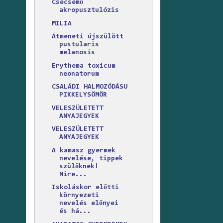
Csecsemő
akropusztulózis
MILIA
Átmeneti újszülött
pustularis
melanosis
Erythema toxicum
neonatorum
CSALÁDI HALMOZÓDÁSU
PIKKELYSÖMÖR
VELESZÜLETETT
ANYAJEGYEK
VELESZÜLETETT
ANYAJEGYEK
A kamasz gyermek
nevelése, tippek
szülőknek!
Mire...
Iskoláskor előtti
környezeti
nevelés előnyei
és há...