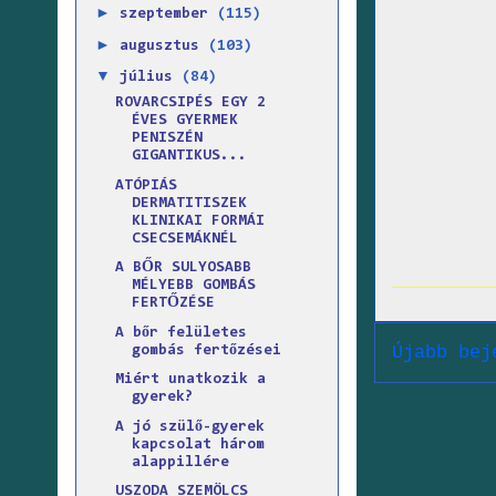
►
szeptember
(115)
►
augusztus
(103)
▼
július
(84)
ROVARCSIPÉS EGY 2
ÉVES GYERMEK
PENISZÉN
GIGANTIKUS...
ATÓPIÁS
DERMATITISZEK
KLINIKAI FORMÁI
CSECSEMÁKNÉL
A BŐR SULYOSABB
MÉLYEBB GOMBÁS
FERTŐZÉSE
A bőr felületes
Újabb bej
gombás fertőzései
Miért unatkozik a
gyerek?
A jó szülő-gyerek
kapcsolat három
alappillére
USZODA SZEMÖLCS