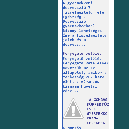
A gyermekkori
depresszió 7
figyelmeztető jele
Egészség -
Depresszió
gyermekkorban?
Bizony lehetséges!
Íme a figyelmeztető
jelek és a
depress...
Fenyegető vetélés
Fenyegető vetélés
Fenyegető vetélésnek
nevezzük az az
állapotot, amikor a
terhesség 20. hete
előtt a várandós
kismama hüvelyi
vérz...
-A GOMBÁS
BŐRFERTŐZ
ÉSEK
GYERMEKKO
RBAN-
KÉPEKBEN
A GOMBÁS