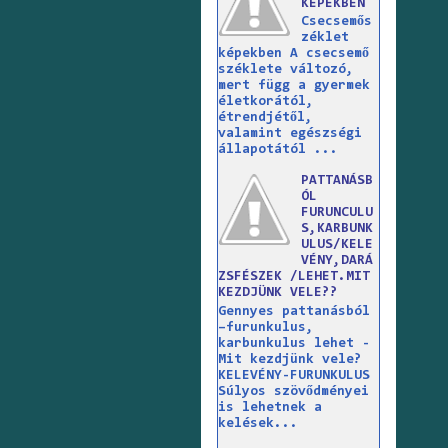
KÉPEKBEN
Csecsemős
zéklet
képekben A csecsemő
széklete változó,
mert függ a gyermek
életkorától,
étrendjétől,
valamint egészségi
állapotától ...
PATTANÁSB
ÓL
FURUNCULU
S,KARBUNK
ULUS/KELE
VÉNY,DARÁ
ZSFÉSZEK /LEHET.MIT
KEZDJÜNK VELE??
Gennyes pattanásból
–furunkulus,
karbunkulus lehet -
Mit kezdjünk vele?
KELEVÉNY-FURUNKULUS
Súlyos szövődményei
is lehetnek a
kelések...