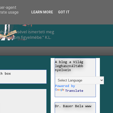
user-agent
erate usage
LEARN MORE
GOT IT
és kezelésével ismerteti meg
k ajánlom figyelmébe." K.L.
A blog a Világ
leghasználtabb
nyelvein
ch box
Powered by
Translate
Dr. Bauer Bela www