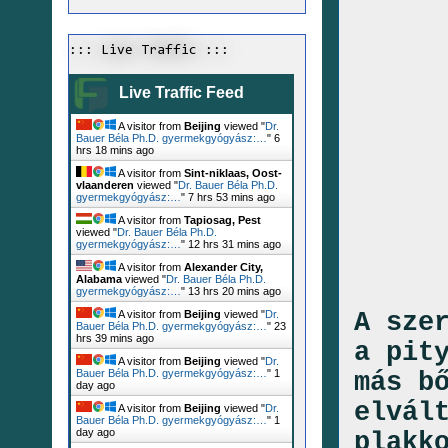
::: Live Traffic :::
Live Traffic Feed
A visitor from
Beijing
viewed "
Dr.
Bauer Béla Ph.D. gyermekgyógyász:…
"
6
hrs 18 mins ago
A visitor from
Sint-niklaas, Oost-
vlaanderen
viewed "
Dr. Bauer Béla Ph.D.
gyermekgyógyász:…
"
7 hrs 53 mins ago
A visitor from
Tapiosag, Pest
viewed "
Dr. Bauer Béla Ph.D.
gyermekgyógyász:…
"
12 hrs 31 mins ago
A visitor from
Alexander City,
Alabama
viewed "
Dr. Bauer Béla Ph.D.
gyermekgyógyász:…
"
13 hrs 20 mins ago
A sze
A visitor from
Beijing
viewed "
Dr.
Bauer Béla Ph.D. gyermekgyógyász:…
"
23
hrs 39 mins ago
a pit
A visitor from
Beijing
viewed "
Dr.
Bauer Béla Ph.D. gyermekgyógyász:…
"
1
más b
day ago
elvál
A visitor from
Beijing
viewed "
Dr.
Bauer Béla Ph.D. gyermekgyógyász:…
"
1
day ago
plakk