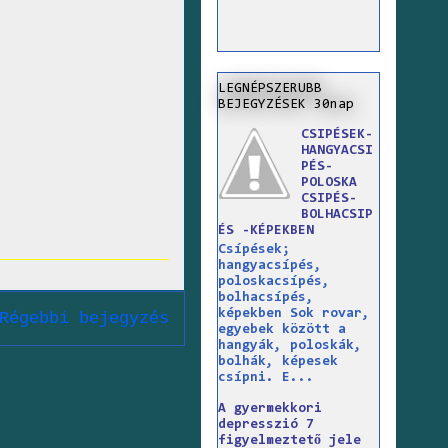
LEGNÉPSZERUBB
BEJEGYZÉSEK 30nap
CSIPÉSEK-
HANGYACSI
PÉS-
POLOSKA
CSIPÉS-
BOLHACSIP
ÉS -KÉPEKBEN
Csípések;
hangyacsípés,
poloskacsípés,
bolhacsípés,
képekben Sok rovar,
Régebbi bejegyzés
egyebek között a
hangyák, poloskák,
bolhák, képesek
csípni. E...
A gyermekkori
depresszió 7
figyelmeztető jele