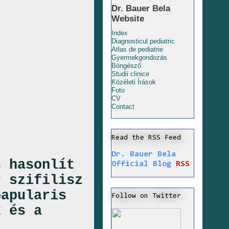
Dr. Bauer Bela
Website
Index
Diagnosticul pediatric
Atlas de pediatrie
Gyermekgondozás
Böngésző
Studii clinice
Közéleti Írások
Foto
CV
Contact
Read the RSS Feed
Dr. Bauer Bela
s hasonlít
Official Blog
RSS
r szifilisz
papularis
Follow on Twitter
k és a