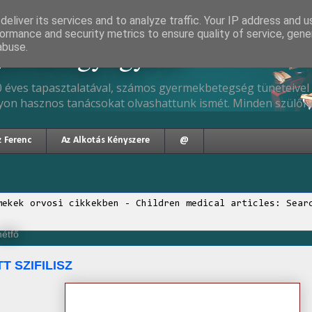
eliver its services and to analyze traffic. Your IP address and 
ormance and security metrics to ensure quality of service, gen
gyermekgyógyász
abuse.
 éves tapasztalatával, számos gyermekbetegség tüneteivel 
yon hasznos tanácsokat olvashattunk ismét. Minden szülőne
z Ferenc
Az Alkotás Kényszere
@
mekek orvosi cikkekben - Children medical articles: Sear
hétfő
T SZIFILISZ