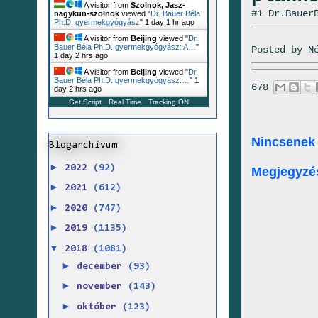
A visitor from
Szolnok, Jasz-
#1 Dr.Bauer
nagykun-szolnok
viewed "
Dr. Bauer Béla
Ph.D. gyermekgyógyász
"
1 day 1 hr ago
A visitor from
Beijing
viewed "
Dr.
Bauer Béla Ph.D. gyermekgyógyász: A…
"
Posted by
N
1 day 2 hrs ago
A visitor from
Beijing
viewed "
Dr.
Bauer Béla Ph.D. gyermekgyógyász:…
"
1
678
day 2 hrs ago
Get Script
Real Time
Tracking ON
Nincsenek
Blogarchívum
►
2022
(92)
Megjegyzé
►
2021
(612)
►
2020
(747)
►
2019
(1135)
▼
2018
(1081)
►
december
(93)
►
november
(143)
►
október
(123)