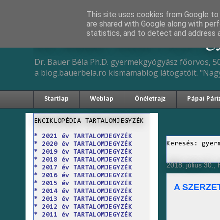
This site uses cookies from Google to d
are shared with Google along with perf
Dr. Bauer Béla Ph.D. 
statistics, and to detect and address 
Dr. Bauer Béla Ph.D. gyermekgyógyász főorvos, 50
a blog.bauerbela.ro kismamablog látogatóit. "Nag
Startlap
Weblap
Önéletrajz
Pápai Pári
ENCIKLOPÉDIA TARTALOMJEGYZÉK
* 2021 év TARTALOMJEGYZÉK
Keresés: gyer
* 2020 év TARTALOMJEGYZÉK
* 2019 év TARTALOMJEGYZÉK
* 2018 év TARTALOMJEGYZÉK
2018. július 30., 
* 2017 év TARTALOMJEGYZÉK
* 2016 év TARTALOMJEGYZÉK
* 2015 év TARTALOMJEGYZÉK
A SZERZET
* 2014 év TARTALOMJEGYZÉK
* 2013 év TARTALOMJEGYZÉK
* 2012 év TARTALOMJEGYZÉK
* 2011 év TARTALOMJEGYZÉK