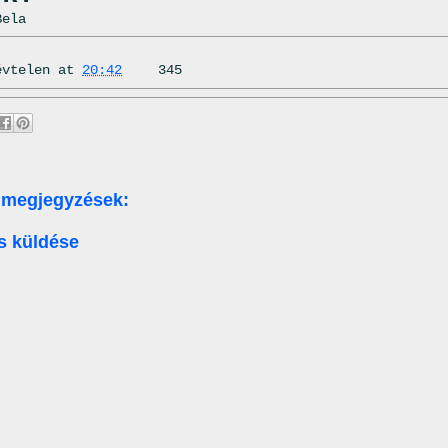
Bela
évtelen
at
20:42
345
 megjegyzések:
s küldése