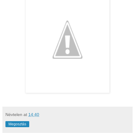
Névtelen
at
14:40
Megosztás