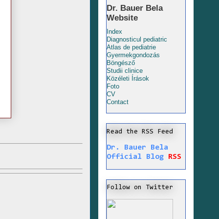
Dr. Bauer Bela
Website
Index
Diagnosticul pediatric
Atlas de pediatrie
Gyermekgondozás
Böngésző
Studii clinice
Közéleti Írások
Foto
CV
Contact
Read the RSS Feed
Dr. Bauer Bela
Official Blog
RSS
Follow on Twitter