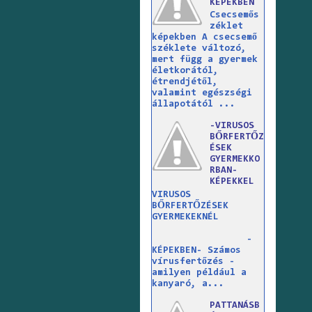
KÉPEKBEN
Csecsemős
zéklet
képekben A csecsemő
széklete változó,
mert függ a gyermek
életkorától,
étrendjétől,
valamint egészségi
állapotától ...
-VIRUSOS
BŐRFERTŐZ
ÉSEK
GYERMEKKO
RBAN-
KÉPEKKEL
VIRUSOS
BŐRFERTŐZÉSEK
GYERMEKEKNÉL
-
KÉPEKBEN- Számos
vírusfertőzés -
amilyen például a
kanyaró, a...
PATTANÁSB