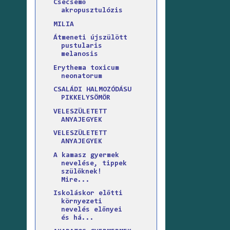
Csecsemő
akropusztulózis
MILIA
Átmeneti újszülött
pustularis
melanosis
Erythema toxicum
neonatorum
CSALÁDI HALMOZÓDÁSU
PIKKELYSÖMÖR
VELESZÜLETETT
ANYAJEGYEK
VELESZÜLETETT
ANYAJEGYEK
A kamasz gyermek
nevelése, tippek
szülőknek!
Mire...
Iskoláskor előtti
környezeti
nevelés előnyei
és há...