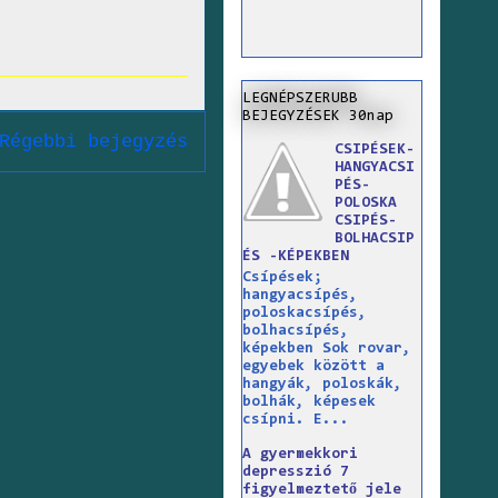
LEGNÉPSZERUBB
BEJEGYZÉSEK 30nap
Régebbi bejegyzés
CSIPÉSEK-
HANGYACSI
PÉS-
POLOSKA
CSIPÉS-
BOLHACSIP
ÉS -KÉPEKBEN
Csípések;
hangyacsípés,
poloskacsípés,
bolhacsípés,
képekben Sok rovar,
egyebek között a
hangyák, poloskák,
bolhák, képesek
csípni. E...
A gyermekkori
depresszió 7
figyelmeztető jele