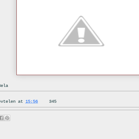
Bela
évtelen
at
15:56
345