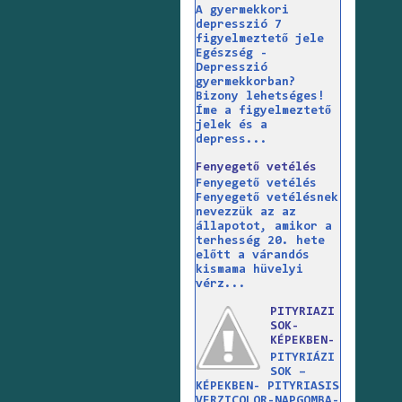
A gyermekkori
depresszió 7
figyelmeztető jele
Egészség -
Depresszió
gyermekkorban?
Bizony lehetséges!
Íme a figyelmeztető
jelek és a
depress...
Fenyegető vetélés
Fenyegető vetélés
Fenyegető vetélésnek
nevezzük az az
állapotot, amikor a
terhesség 20. hete
előtt a várandós
kismama hüvelyi
vérz...
PITYRIAZI
SOK-
KÉPEKBEN-
PITYRIÁZI
SOK –
KÉPEKBEN- PITYRIASIS
VERZICOLOR-NAPGOMBA-