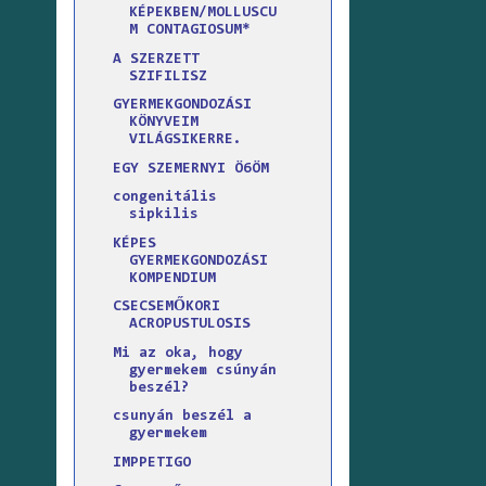
KÉPEKBEN/MOLLUSCU
M CONTAGIOSUM*
A SZERZETT
SZIFILISZ
GYERMEKGONDOZÁSI
KÖNYVEIM
VILÁGSIKERRE.
EGY SZEMERNYI Ö6ÖM
congenitális
sipkilis
KÉPES
GYERMEKGONDOZÁSI
KOMPENDIUM
CSECSEMŐKORI
ACROPUSTULOSIS
Mi az oka, hogy
gyermekem csúnyán
beszél?
csunyán beszél a
gyermekem
IMPPETIGO