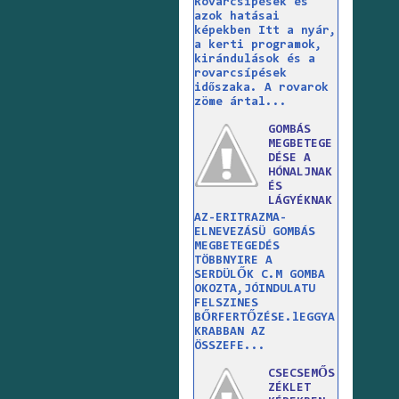
Rovarcsípések és
azok hatásai
képekben Itt a nyár,
a kerti programok,
kirándulások és a
rovarcsípések
időszaka. A rovarok
zöme ártal...
GOMBÁS
MEGBETEGE
DÉSE A
HÓNALJNAK
ÉS
LÁGYÉKNAK
AZ-ERITRAZMA-
ELNEVEZÁSÜ GOMBÁS
MEGBETEGEDÉS
TÖBBNYIRE A
SERDÜLŐK C.M GOMBA
OKOZTA,JÓINDULATU
FELSZINES
BŐRFERTŐZÉSE.lEGGYA
KRABBAN AZ
ÖSSZEFE...
CSECSEMŐS
ZÉKLET