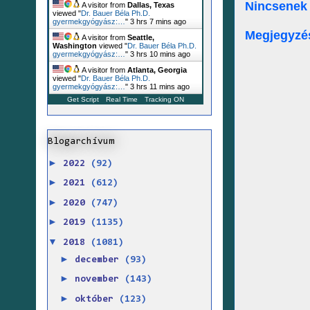
Nincsenek
A visitor from
Dallas, Texas
viewed "
Dr. Bauer Béla Ph.D.
gyermekgyógyász:…
"
3 hrs 7 mins ago
Megjegyzé
A visitor from
Seattle,
Washington
viewed "
Dr. Bauer Béla Ph.D.
gyermekgyógyász:…
"
3 hrs 10 mins ago
A visitor from
Atlanta, Georgia
viewed "
Dr. Bauer Béla Ph.D.
gyermekgyógyász:…
"
3 hrs 11 mins ago
Get Script
Real Time
Tracking ON
Blogarchívum
►
2022
(92)
►
2021
(612)
►
2020
(747)
►
2019
(1135)
▼
2018
(1081)
►
december
(93)
►
november
(143)
►
október
(123)