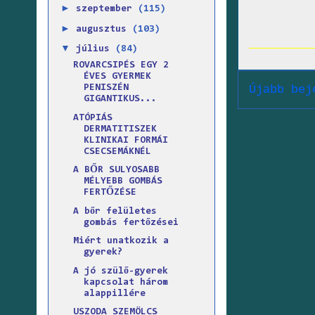
►
szeptember
(115)
►
augusztus
(103)
▼
július
(84)
ROVARCSIPÉS EGY 2
ÉVES GYERMEK
Újabb bej
PENISZÉN
GIGANTIKUS...
ATÓPIÁS
DERMATITISZEK
KLINIKAI FORMÁI
CSECSEMÁKNÉL
A BŐR SULYOSABB
MÉLYEBB GOMBÁS
FERTŐZÉSE
A bőr felületes
gombás fertőzései
Miért unatkozik a
gyerek?
A jó szülő-gyerek
kapcsolat három
alappillére
USZODA SZEMÖLCS