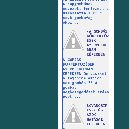
A napgombának
nevezett fertőzést a
Malassezia furfur
nevű gombafaj
okoz...
-A GOMBÁS
BŐRFERTŐZ
ÉSEK
GYERMEKKO
RBAN-
KÉPEKBEN
A GOMBÁS
BŐRFERTŐZÉSEK
GYERMEKKORBAN
KÉPEKBEN De viszket
a fejbőröm vajjon
nem gombás ?? A
gombás
megbetegedések száma
évek ...
ROVARCSIP
ÉSEK ÉS
AZOK
HATÁSAI
KÉPEKBEN