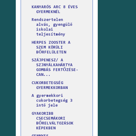
KANYARÓS ARC 8 ÉVES
GYERMEKNÉL
Rendszertelen
alvás, gyengülő
iskolai
teljesítmény
HERPES ZOOSTER A
SZEM KÖRÜLI
BŐRFELÜLETEN
SZÁJPENESZ/ A
SZJNYÁLKAHÁRTYA
GOMBÁS FERTŐZÉSE-
CAN...
CUKORBETEGSÉG
GYERMEKKORBAN
A gyermekkori
cukorbetegség 3
intő jele
GYAKORIBB
CSECSEMÁKORI
BŐRELVÁLTOZÁSOK
KÉPEKBEN