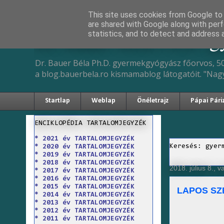
This site uses cookies from Google to d
are shared with Google along with perf
Dr. Bauer Béla Ph.D. 
statistics, and to detect and address 
Dr. Bauer Béla Ph.D. gyermekgyógyász főorvos, 50
a blog.bauerbela.ro kismamablog látogatóit. "Nag
Startlap
Weblap
Önéletrajz
Pápai Pári
ENCIKLOPÉDIA TARTALOMJEGYZÉK
* 2021 év TARTALOMJEGYZÉK
Keresés: gyer
* 2020 év TARTALOMJEGYZÉK
* 2019 év TARTALOMJEGYZÉK
* 2018 év TARTALOMJEGYZÉK
2018. július 8., 
* 2017 év TARTALOMJEGYZÉK
* 2016 év TARTALOMJEGYZÉK
* 2015 év TARTALOMJEGYZÉK
LAPOS SZ
* 2014 év TARTALOMJEGYZÉK
* 2013 év TARTALOMJEGYZÉK
* 2012 év TARTALOMJEGYZÉK
* 2011 év TARTALOMJEGYZÉK