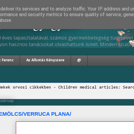
eliver its services and to analyze traffic. Your IP address and 
ormance and security metrics to ensure quality of service, gen
gyermekgyógyász
abuse.
 éves tapasztalatával, számos gyermekbetegség tüneteivel 
yon hasznos tanácsokat olvashattunk ismét. Minden szülőne
z Ferenc
Az Alkotás Kényszere
@
mekek orvosi cikkekben - Children medical articles: Sear
vasárnap
EMÖLCS/VERRUCA PLANA/