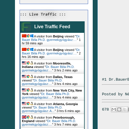
::: Live Traffic :::
Live Traffic Feed
A visitor from
Beijing
viewed "
Dr.
Bauer Béla Ph.D. gyermekgyógyász:…
"
1
hr 59 mins ago
A visitor from
Beijing
viewed "
Dr.
Bauer Béla Ph.D. gyermekgyógyász:…
"
2
hrs 16 mins ago
A visitor from
Mooresville,
Indiana
viewed "
Dr. Bauer Béla Ph.D.
gyermekgyógyász:…
"
3 hrs 2 mins ago
A visitor from
Dallas, Texas
#1 Dr.Bauer
viewed "
Dr. Bauer Béla Ph.D.
gyermekgyógyász:…
"
3 hrs 4 mins ago
A visitor from
New York City, New
Posted by
N
York
viewed "
Dr. Bauer Béla Ph.D.
gyermekgyógyász:…
"
3 hrs 4 mins ago
A visitor from
Atlanta, Georgia
viewed "
Dr. Bauer Béla Ph.D.
678
gyermekgyógyász: A…
"
3 hrs 6 mins ago
A visitor from
Peterborough,
England
viewed "
Dr. Bauer Béla Ph.D.
gyermekgyógyász:…
"
3 hrs 7 mins ago