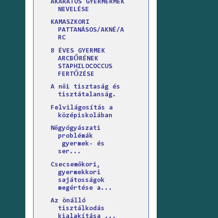
AKARATOS GYERMERMEK
NEVELÉSE
KAMASZKORI
PATTANÁSOS/AKNÉ/A
RC
8 ÉVES GYERMEK
ARCBŐRÉNEK
STAPHILOCOCCUS
FERTŐZÉSE
A női tisztaság és
tisztátalanság.
Felvilágosítás a
középiskolában
Nőgyógyászati
problémák
gyermek- és
ser...
Csecsemőkori,
gyermekkori
sajátosságok
megértése a...
Az önálló
tisztálkodás
kialakítása ...