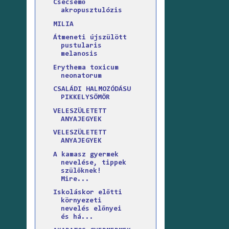
Csecsemő
akropusztulózis
MILIA
Átmeneti újszülött
pustularis
melanosis
Erythema toxicum
neonatorum
CSALÁDI HALMOZÓDÁSU
PIKKELYSÖMÖR
VELESZÜLETETT
ANYAJEGYEK
VELESZÜLETETT
ANYAJEGYEK
A kamasz gyermek
nevelése, tippek
szülőknek!
Mire...
Iskoláskor előtti
környezeti
nevelés előnyei
és há...