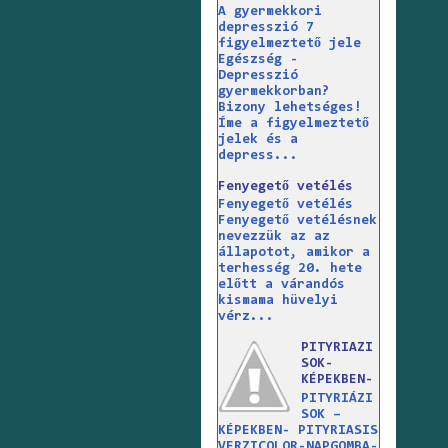
A gyermekkori
depresszió 7
figyelmeztető jele
Egészség -
Depresszió
gyermekkorban?
Bizony lehetséges!
Íme a figyelmeztető
jelek és a
depress...
Fenyegető vetélés
Fenyegető vetélés
Fenyegető vetélésnek
nevezzük az az
állapotot, amikor a
terhesség 20. hete
előtt a várandós
kismama hüvelyi
vérz...
PITYRIAZI
SOK-
KÉPEKBEN-
PITYRIÁZI
SOK –
KÉPEKBEN- PITYRIASIS
VERZICOLOR-NAPGOMBA-