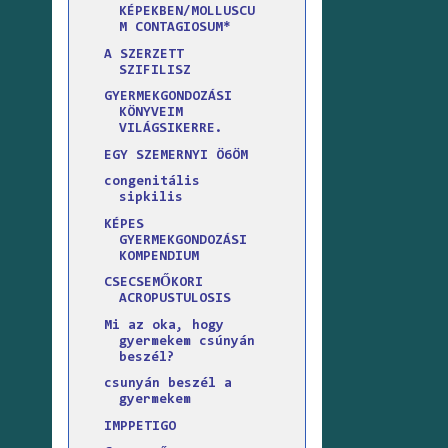
KÉPEKBEN/MOLLUSCU
M CONTAGIOSUM*
A SZERZETT
SZIFILISZ
GYERMEKGONDOZÁSI
KÖNYVEIM
VILÁGSIKERRE.
EGY SZEMERNYI Ö6ÖM
congenitális
sipkilis
KÉPES
GYERMEKGONDOZÁSI
KOMPENDIUM
CSECSEMŐKORI
ACROPUSTULOSIS
Mi az oka, hogy
gyermekem csúnyán
beszél?
csunyán beszél a
gyermekem
IMPPETIGO