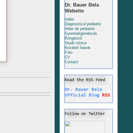
Dr. Bauer Bela
Website
Index
Diagnosticul pediatric
Atlas de pediatrie
Gyermekgondozás
Böngésző
Studii clinice
Közéleti Írások
Foto
CV
Contact
Read the RSS Feed
Dr. Bauer Bela
Official Blog
RSS
Follow on Twitter