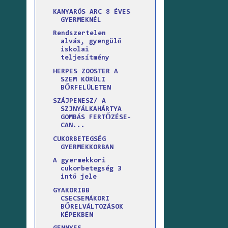
KANYARÓS ARC 8 ÉVES
GYERMEKNÉL
Rendszertelen
alvás, gyengülő
iskolai
teljesítmény
HERPES ZOOSTER A
SZEM KÖRÜLI
BŐRFELÜLETEN
SZÁJPENESZ/ A
SZJNYÁLKAHÁRTYA
GOMBÁS FERTŐZÉSE-
CAN...
CUKORBETEGSÉG
GYERMEKKORBAN
A gyermekkori
cukorbetegség 3
intő jele
GYAKORIBB
CSECSEMÁKORI
BŐRELVÁLTOZÁSOK
KÉPEKBEN