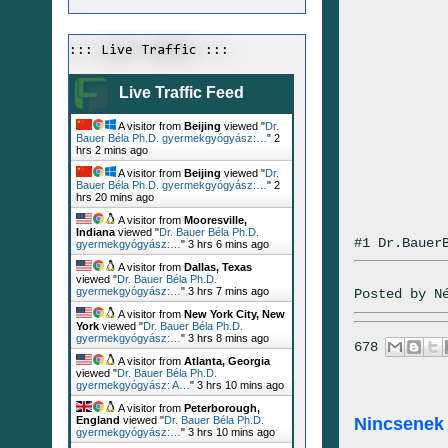
::: Live Traffic :::
Live Traffic Feed
A visitor from
Beijing
viewed "
Dr.
Bauer Béla Ph.D. gyermekgyógyász:…
"
2
hrs 2 mins ago
A visitor from
Beijing
viewed "
Dr.
Bauer Béla Ph.D. gyermekgyógyász:…
"
2
hrs 20 mins ago
A visitor from
Mooresville,
Indiana
viewed "
Dr. Bauer Béla Ph.D.
#1 Dr.Bauer
gyermekgyógyász:…
"
3 hrs 6 mins ago
A visitor from
Dallas, Texas
viewed "
Dr. Bauer Béla Ph.D.
gyermekgyógyász:…
"
3 hrs 7 mins ago
Posted by
N
A visitor from
New York City, New
York
viewed "
Dr. Bauer Béla Ph.D.
gyermekgyógyász:…
"
3 hrs 8 mins ago
678
A visitor from
Atlanta, Georgia
viewed "
Dr. Bauer Béla Ph.D.
gyermekgyógyász: A…
"
3 hrs 10 mins ago
A visitor from
Peterborough,
Nincsenek
England
viewed "
Dr. Bauer Béla Ph.D.
gyermekgyógyász:…
"
3 hrs 10 mins ago