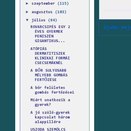
►
szeptember
(115)
►
augusztus
(103)
▼
július
(84)
Újabb bej
ROVARCSIPÉS EGY 2
ÉVES GYERMEK
PENISZÉN
GIGANTIKUS...
ATÓPIÁS
DERMATITISZEK
KLINIKAI FORMÁI
CSECSEMÁKNÉL
A BŐR SULYOSABB
MÉLYEBB GOMBÁS
FERTŐZÉSE
A bőr felületes
gombás fertőzései
Miért unatkozik a
gyerek?
A jó szülő-gyerek
kapcsolat három
alappillére
USZODA SZEMÖLCS