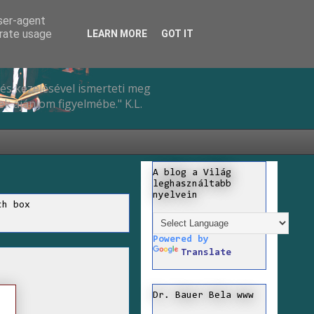
user-agent
erate usage
LEARN MORE
GOT IT
és kezelésével ismerteti meg
k ajánlom figyelmébe." K.L.
A blog a Világ
leghasználtabb
nyelvein
ch box
Powered by
Translate
Dr. Bauer Bela www