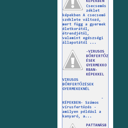
KÉPEKBEN
Csecsemős
zéklet
képekben A csecsemő
széklete változó,
mert függ a gyermek
életkorától,
étrendjétől,
valamint egészségi
állapotától ...
-VIRUSOS
BŐRFERTŐZ
ÉSEK
GYERMEKKO
RBAN-
KÉPEKKEL
VIRUSOS
BŐRFERTŐZÉSEK
GYERMEKEKNÉL
-
KÉPEKBEN- Számos
vírusfertőzés -
amilyen például a
kanyaró, a...
PATTANÁSB