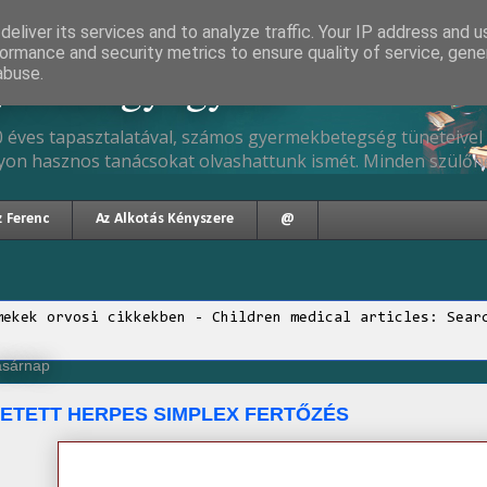
eliver its services and to analyze traffic. Your IP address and 
ormance and security metrics to ensure quality of service, gen
gyermekgyógyász
abuse.
 éves tapasztalatával, számos gyermekbetegség tüneteivel 
yon hasznos tanácsokat olvashattunk ismét. Minden szülőne
z Ferenc
Az Alkotás Kényszere
@
mekek orvosi cikkekben - Children medical articles: Sear
vasárnap
ETETT HERPES SIMPLEX FERTŐZÉS