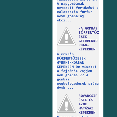
A napgombának
nevezett fertőzést a
Malassezia furfur
nevű gombafaj
okoz...
-A GOMBÁS
BŐRFERTŐZ
ÉSEK
GYERMEKKO
RBAN-
KÉPEKBEN
A GOMBÁS
BŐRFERTŐZÉSEK
GYERMEKKORBAN
KÉPEKBEN De viszket
a fejbőröm vajjon
nem gombás ?? A
gombás
megbetegedések száma
évek ...
ROVARCSIP
ÉSEK ÉS
AZOK
HATÁSAI
KÉPEKBEN