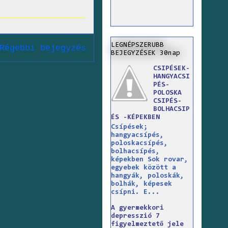
LEGNÉPSZERUBB
Régebbi bejegyzés
BEJEGYZÉSEK 30nap
CSIPÉSEK-
HANGYACSI
PÉS-
POLOSKA
CSIPÉS-
BOLHACSIP
ÉS -KÉPEKBEN
Csípések;
hangyacsípés,
poloskacsípés,
bolhacsípés,
képekben Sok rovar,
egyebek között a
hangyák, poloskák,
bolhák, képesek
csípni. E...
A gyermekkori
depresszió 7
figyelmeztető jele