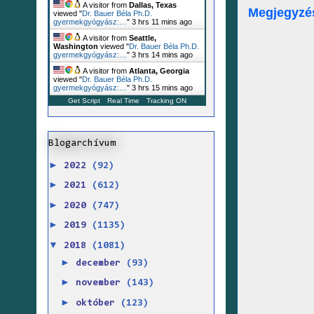
A visitor from
Dallas, Texas
Megjegyzé
viewed "
Dr. Bauer Béla Ph.D.
gyermekgyógyász:…
"
3 hrs 11 mins ago
A visitor from
Seattle,
Washington
viewed "
Dr. Bauer Béla Ph.D.
gyermekgyógyász:…
"
3 hrs 14 mins ago
A visitor from
Atlanta, Georgia
viewed "
Dr. Bauer Béla Ph.D.
gyermekgyógyász:…
"
3 hrs 15 mins ago
Get Script
Real Time
Tracking ON
Blogarchívum
►
2022
(92)
►
2021
(612)
►
2020
(747)
►
2019
(1135)
▼
2018
(1081)
►
december
(93)
►
november
(143)
►
október
(123)