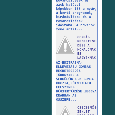
Rovarcsípések és
azok hatásai
képekben Itt a nyár,
a kerti programok,
kirándulások és a
rovarcsípések
időszaka. A rovarok
zöme ártal...
GOMBÁS
MEGBETEGE
DÉSE A
HÓNALJNAK
ÉS
LÁGYÉKNAK
AZ-ERITRAZMA-
ELNEVEZÁSÜ GOMBÁS
MEGBETEGEDÉS
TÖBBNYIRE A
SERDÜLŐK C.M GOMBA
OKOZTA,JÓINDULATU
FELSZINES
BŐRFERTŐZÉSE.lEGGYA
KRABBAN AZ
ÖSSZEFE...
CSECSEMŐS
ZÉKLET