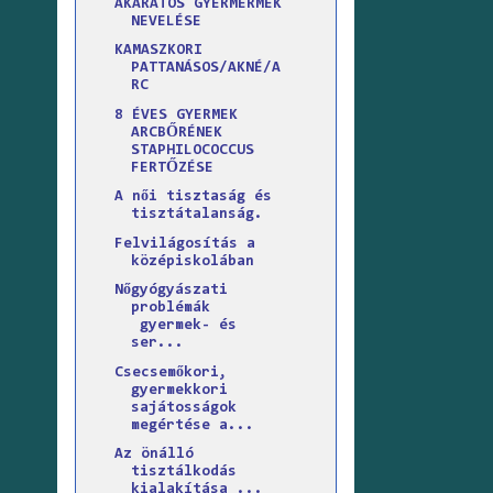
AKARATOS GYERMERMEK
NEVELÉSE
KAMASZKORI
PATTANÁSOS/AKNÉ/A
RC
8 ÉVES GYERMEK
ARCBŐRÉNEK
STAPHILOCOCCUS
FERTŐZÉSE
A női tisztaság és
tisztátalanság.
Felvilágosítás a
középiskolában
Nőgyógyászati
problémák
gyermek- és
ser...
Csecsemőkori,
gyermekkori
sajátosságok
megértése a...
Az önálló
tisztálkodás
kialakítása ...