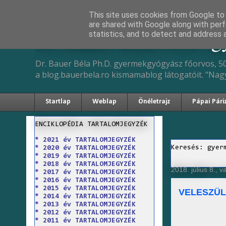
This site uses cookies from Google to d
are shared with Google along with perf
Dr. Bauer Béla Ph.D. 
statistics, and to detect and address 
Dr. Bauer Béla Ph.D. gyermekgyógyász főorvos, 50
a blog.bauerbela.ro kismamablog látogatóit. "Nag
Startlap
Weblap
Önéletrajz
Pápai Pári
ENCIKLOPÉDIA TARTALOMJEGYZÉK
* 2021 év TARTALOMJEGYZÉK
Keresés: gyer
* 2020 év TARTALOMJEGYZÉK
* 2019 év TARTALOMJEGYZÉK
* 2018 év TARTALOMJEGYZÉK
2018. július 8., 
* 2017 év TARTALOMJEGYZÉK
* 2016 év TARTALOMJEGYZÉK
* 2015 év TARTALOMJEGYZÉK
VELESZÜL
* 2014 év TARTALOMJEGYZÉK
* 2013 év TARTALOMJEGYZÉK
* 2012 év TARTALOMJEGYZÉK
* 2011 év TARTALOMJEGYZÉK