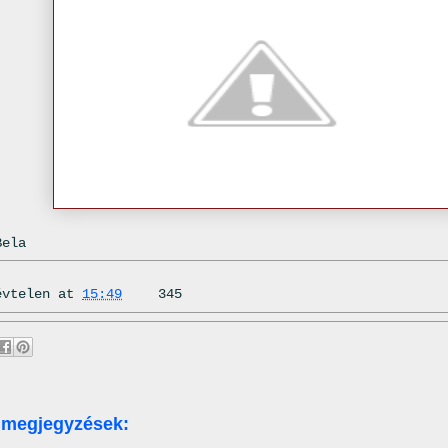
Bela
évtelen
at
15:49
345
 megjegyzések: