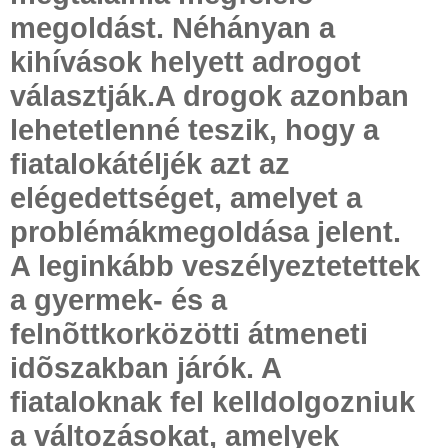
megoldást. Néhányan a
kihívások helyett adrogot
választják.A drogok azonban
lehetetlenné teszik, hogy a
fiatalokátéljék azt az
elégedettséget, amelyet a
problémákmegoldása jelent.
A leginkább veszélyeztetettek
a gyermek- és a
felnõttkorközötti átmeneti
idõszakban járók. A
fiataloknak fel kelldolgozniuk
a változásokat, amelyek