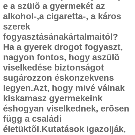
e a szülõ a gyermekét az
alkohol-,a cigaretta-, a káros
szerek
fogyasztásánakártalmaitól?
Ha a gyerek drogot fogyaszt,
nagyon fontos, hogy aszülõ
viselkedése biztonságot
sugározzon éskonzekvens
legyen.Azt, hogy mivé válnak
kiskamasz gyermekeink
éshogyan viselkednek, erõsen
függ a családi
életüktõl.Kutatások igazolják,