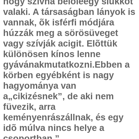
hogy szívna belõleegy slukkot
valaki. A társaságban lányok is
vannak, õk isférfi módjára
húzzák meg a sörösüveget
vagy szívják acigit. Elõttük
különösen kínos lenne
gyávánakmutatkozni.Ebben a
körben egyébként is nagy
hagyománya van
a„cikizésnek”, de aki nem
füvezik, arra
keményenrászállnak, és egy
idõ múlva nincs helye a
csoportban.”