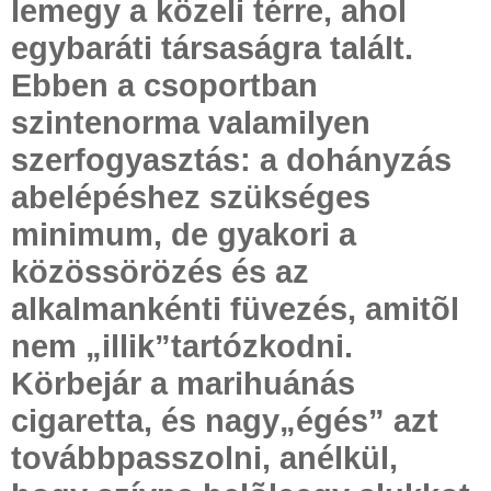
lemegy a közeli térre, ahol
egybaráti társaságra talált.
Ebben a csoportban
szintenorma valamilyen
szerfogyasztás: a dohányzás
abelépéshez szükséges
minimum, de gyakori a
közössörözés és az
alkalmankénti füvezés, amitõl
nem „illik”tartózkodni.
Körbejár a marihuánás
cigaretta, és nagy„égés” azt
továbbpasszolni, anélkül,