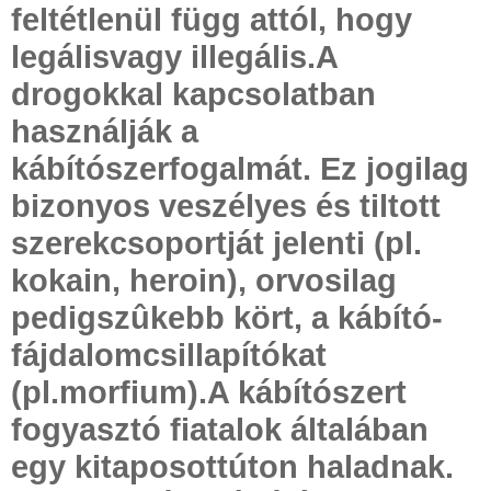
feltétlenül függ attól, hogy
legálisvagy illegális.A
drogokkal kapcsolatban
használják a
kábítószerfogalmát. Ez jogilag
bizonyos veszélyes és tiltott
szerekcsoportját jelenti (pl.
kokain, heroin), orvosilag
pedigszûkebb kört, a kábító-
fájdalomcsillapítókat
(pl.morfium).A kábítószert
fogyasztó fiatalok általában
egy kitaposottúton haladnak.