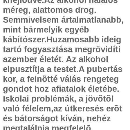
méreg, alattomos drog.
Semmivelsem ártalmatlanabb,
mint bármelyik egyéb
kábítószer.Huzamosabb ideig
tartó fogyasztása megrövidíti
azember életét. Az alkohol
elpusztítja a testet.A pubertás
kor, a felnõtté válás rengeteg
gondot hoz afiatalok életébe.
Iskolai problémák, a jövõtõl
való félelem,az útkeresés erõt
és bátorságot kíván, nehéz
megtalálnia megfelelõ