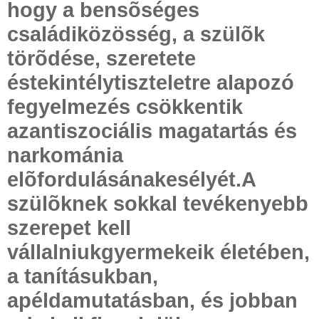
hogy a bensõséges
családiközösség, a szülõk
törõdése, szeretete
éstekintélytiszteletre alapozó
fegyelmezés csökkentik
azantiszociális magatartás és
narkománia
elõfordulásánakesélyét.A
szülõknek sokkal tevékenyebb
szerepet kell
vállalniukgyermekeik életében,
a tanításukban,
apéldamutatásban, és jobban