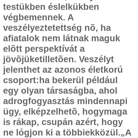
testükben éslelkükben
végbemennek. A
veszélyeztetettség nõ, ha
afiatalok nem látnak maguk
elõtt perspektívát a
jövõjüketilletõen. Veszélyt
jelenthet az azonos életkorú
csoport:ha bekerül például
egy olyan társaságba, ahol
adrogfogyasztás mindennapi
ügy, elképzelhetõ, hogymaga
is rákap, csupán azért, hogy
ne lógjon ki a többiekközül.„A