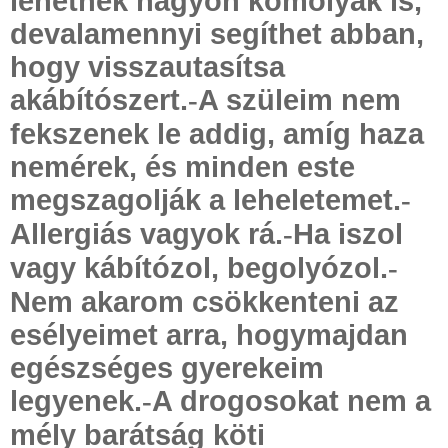
lehetnek nagyon komolyak is,
devalamennyi segíthet abban,
hogy visszautasítsa
akábítószert.
A szüleim nem
-
fekszenek le addig, amíg haza
nemérek, és minden este
megszagolják a leheletemet.
-
Allergiás vagyok rá.
Ha iszol
-
vagy kábítózol, begolyózol.
-
Nem akarom csökkenteni az
esélyeimet arra, hogymajdan
egészséges gyerekeim
legyenek.
A drogosokat nem a
-
mély barátság köti