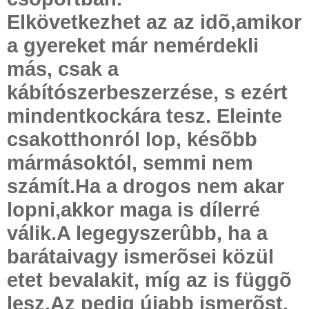
Elkövetkezhet az az idõ,amikor
a gyereket már nemérdekli
más, csak a
kábítószerbeszerzése, s ezért
mindentkockára tesz. Eleinte
csakotthonról lop, késõbb
mármásoktól, semmi nem
számít.Ha a drogos nem akar
lopni,akkor maga is dílerré
válik.A legegyszerûbb, ha a
barátaivagy ismerõsei közül
etet bevalakit, míg az is függõ
lesz.Az pedig újabb ismerõst,