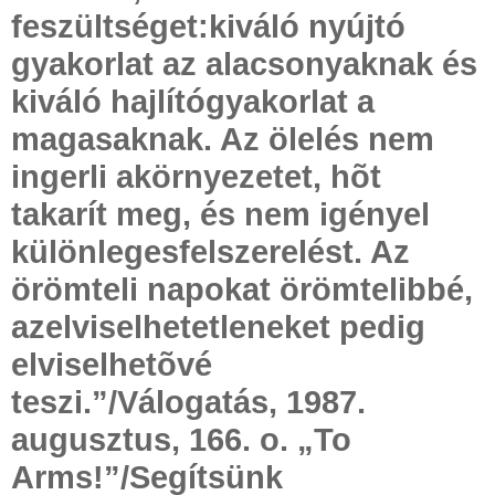
feszültséget:kiváló nyújtó
gyakorlat az alacsonyaknak és
kiváló hajlítógyakorlat a
magasaknak. Az ölelés nem
ingerli akörnyezetet, hõt
takarít meg, és nem igényel
különlegesfelszerelést. Az
örömteli napokat örömtelibbé,
azelviselhetetleneket pedig
elviselhetõvé
teszi.”/Válogatás, 1987.
augusztus, 166. o. „To
Arms!”/Segítsünk