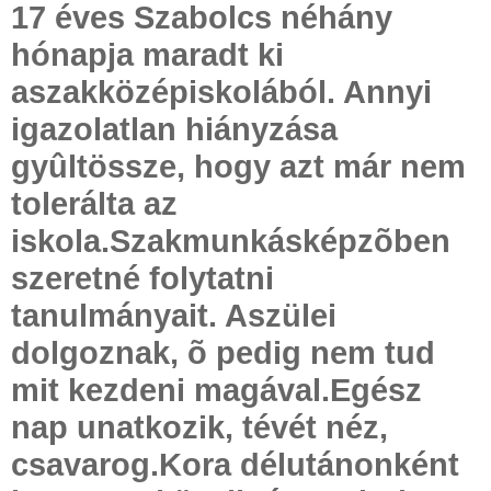
17 éves Szabolcs néhány
hónapja maradt ki
aszakközépiskolából. Annyi
igazolatlan hiányzása
gyûltössze, hogy azt már nem
tolerálta az
iskola.Szakmunkásképzõben
szeretné folytatni
tanulmányait. Aszülei
dolgoznak, õ pedig nem tud
mit kezdeni magával.Egész
nap unatkozik, tévét néz,
csavarog.Kora délutánonként