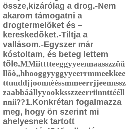
össze,kizárólag a drog.
Nem
-
akarom támogatni a
drogtermelõket és –
kereskedõket.
Tiltja a
-
vallásom.
Egyszer már
-
kóstoltam, és beteg lettem
tõle.
MMiitttteeggyyeennaasszzüü
llõõ,,hhooggyyggyyeerrmmeekkee
ttuuddjjoonnééssmmeerrjjeennssz
zaabbáállyyookksszzeerriinnttééll
1.Konkrétan fogalmazza
nnii??
meg, hogy ön szerint mi
ahelyesnek tartott