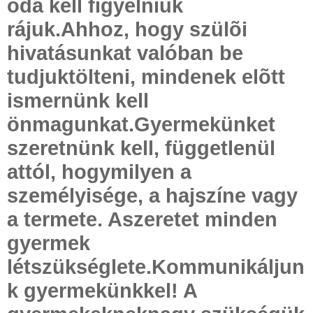
oda kell figyelniük
rájuk.Ahhoz, hogy szülõi
hivatásunkat valóban be
tudjuktölteni, mindenek elõtt
ismernünk kell
önmagunkat.Gyermekünket
szeretnünk kell, függetlenül
attól, hogymilyen a
személyisége, a hajszíne vagy
a termete. Aszeretet minden
gyermek
létszükséglete.Kommunikáljun
k gyermekünkkel! A