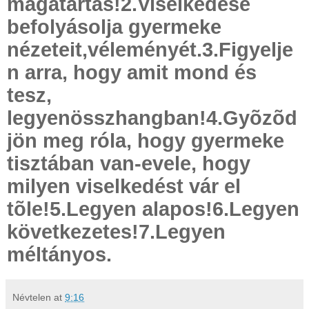
magatartás!2.Viselkedése
befolyásolja gyermeke
nézeteit,véleményét.3.Figyelje
n arra, hogy amit mond és
tesz,
legyenösszhangban!4.Gyõzõd
jön meg róla, hogy gyermeke
tisztában van-evele, hogy
milyen viselkedést vár el
tõle!5.Legyen alapos!6.Legyen
következetes!7.Legyen
méltányos.
Névtelen
at
9:16