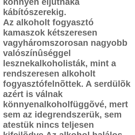
könnyen eljutnaka
kábítószerekig.
Az alkoholt fogyasztó
kamaszok kétszeresen
vagyháromszorosan nagyobb
valószínûséggel
lesznekalkoholisták, mint a
rendszeresen alkoholt
fogyasztófelnõttek. A serdülõk
azért is válnak
könnyenalkoholfüggõvé, mert
sem az idegrendszerük, sem
atestük nincs teljesen
kifejlõdve.Az alkohol halálos