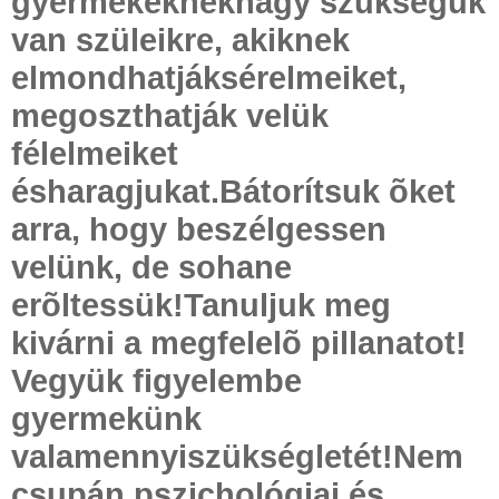
gyermekekneknagy szükségük
van szüleikre, akiknek
elmondhatjáksérelmeiket,
megoszthatják velük
félelmeiket
ésharagjukat.Bátorítsuk õket
arra, hogy beszélgessen
velünk, de sohane
erõltessük!Tanuljuk meg
kivárni a megfelelõ pillanatot!
Vegyük figyelembe
gyermekünk
valamennyiszükségletét!Nem
csupán pszichológiai és