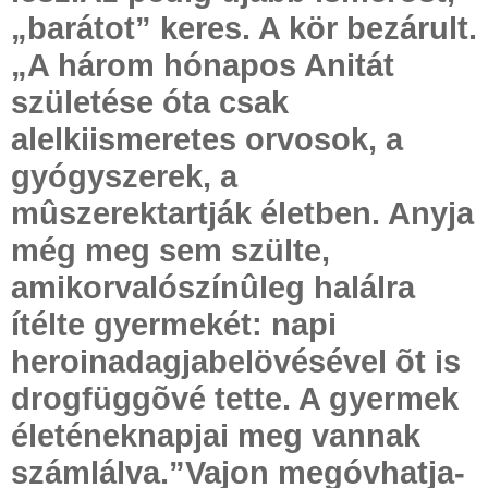
„barátot” keres. A kör bezárult.
„A három hónapos Anitát
születése óta csak
alelkiismeretes orvosok, a
gyógyszerek, a
mûszerektartják életben. Anyja
még meg sem szülte,
amikorvalószínûleg halálra
ítélte gyermekét: napi
heroinadagjabelövésével õt is
drogfüggõvé tette. A gyermek
életéneknapjai meg vannak
számlálva.”Vajon megóvhatja-