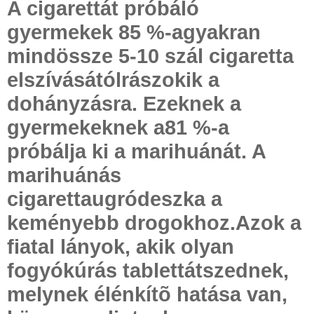
A cigarettát próbáló
gyermekek 85 %-agyakran
mindössze 5-10 szál cigaretta
elszívásátólrászokik a
dohányzásra. Ezeknek a
gyermekeknek a81 %-a
próbálja ki a marihuánát. A
marihuánás
cigarettaugródeszka a
keményebb drogokhoz.Azok a
fiatal lányok, akik olyan
fogyókúrás tablettátszednek,
melynek élénkítõ hatása van,