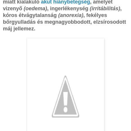
miatt kialakuló
akut hiánybetegség
, amelyet
vizenyő
(oedema)
, ingerlékenység
(irritábilitás)
,
kóros étvágytalanság
(anorexia)
, fekélyes
bőrgyulladás és megnagyobbodott, elzsírosodott
máj jellemez.