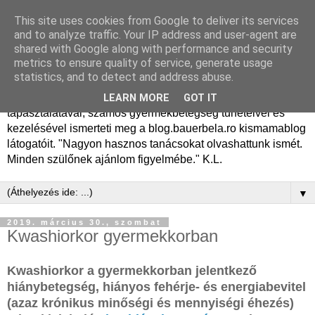
This site uses cookies from Google to deliver its services
Dr. Bauer Béla Ph.D.
and to analyze traffic. Your IP address and user-agent are
shared with Google along with performance and security
gyermekgyógyász
metrics to ensure quality of service, generate usage
statistics, and to detect and address abuse.
Dr. Bauer Béla Ph.D. gyermekgyógyász főorvos, 50 éves
LEARN MORE
GOT IT
tapasztalatával, számos gyermekbetegség tüneteivel és
kezelésével ismerteti meg a blog.bauerbela.ro kismamablog
látogatóit. "Nagyon hasznos tanácsokat olvashattunk ismét.
Minden szülőnek ajánlom figyelmébe." K.L.
▼
2019. március 30., szombat
Kwashiorkor gyermekkorban
Kwashiorkor a gyermekkorban jelentkező
hiánybetegség, hiányos fehérje- és energiabevitel
(azaz krónikus minőségi és mennyiségi éhezés)