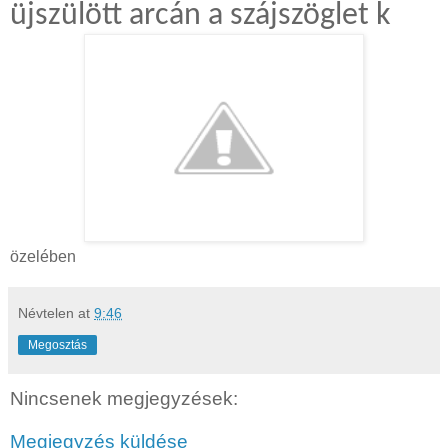
üjszülött arcán a szájszöglet k
özelében
Névtelen
at
9:46
Megosztás
Nincsenek megjegyzések:
Megjegyzés küldése