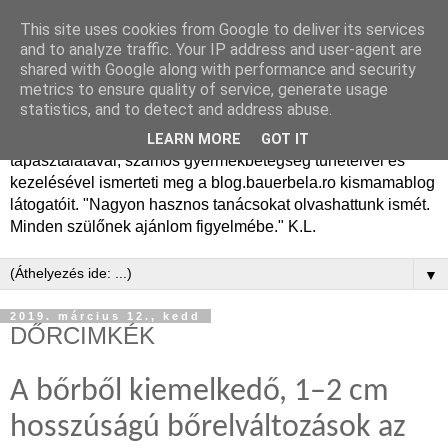
This site uses cookies from Google to deliver its services
Dr. Bauer Béla Ph.D.
and to analyze traffic. Your IP address and user-agent are
shared with Google along with performance and security
gyermekgyógyász
metrics to ensure quality of service, generate usage
statistics, and to detect and address abuse.
Dr. Bauer Béla Ph.D. gyermekgyógyász főorvos, 50 éves
LEARN MORE
GOT IT
tapasztalatával, számos gyermekbetegség tüneteivel és
kezelésével ismerteti meg a blog.bauerbela.ro kismamablog
látogatóit. "Nagyon hasznos tanácsokat olvashattunk ismét.
Minden szülőnek ajánlom figyelmébe." K.L.
▼
2019. március 12., kedd
DŐRCIMKÉK
A bőrből kiemelkedő, 1–2 cm
hosszúságú bőrelváltozások az