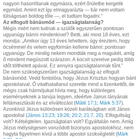
nagyon hasonlítanak egymásra, ezért őrületbe kergetik
egymást. Amint ezt így elmagyarázta — bár nem voltam
túlságosan boldog tőle —, el tudtam fogadni.”
Az elfogult bánásmód — igazságtalanság?
Mégis miért nem tudnak a szülők egyszerűen pontosan
ugyanúgy bánni mindenkivel? Betti, aki most 18 éves, ezt
mondja: „Amikor úgy 13 éves lehettem, úgy éreztem, hogy
öcsémmel és velem egyformán kellene bánni:
pontosan
ugyanúgy.
De mindig nekem mondták meg a magukét, amíg
ő mindent megúszott szárazon. A kocsit szerelve pedig több
időt tölthetett apával. Ez annyira igazságtalannak tűnt.”
De nem szükségszerűen igazságtalanság az elfogult
bánásmód. Vedd fontolóra, hogy Jézus Krisztus hogyan bánt
apostolaival. Ő vitathatatlanul szerette mind a tizenkettőt, de
mégis csak hármójukat hívta meg, hogy különleges
eseményeknek a tanúja legyen, ideértve Jairus lányának
feltámasztását és az elváltozást (
Máté 17:1;
Márk 5:37
).
Azonkívül Jézus különösen közeli barátságban volt János
apostollal (
János 13:23;
19:26;
20:2;
21:7,
20
). Elfogultság
volt? Kétségtelen. Igazságtalan volt? Egyáltalán nem. Amíg
Jézus mélységesen vonzódott bizonyos apostolokhoz, nem
hagyta figyelmen kívül a többi apostol szükségletét (
Márk