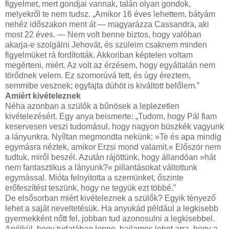
figyelmet, mert gondjai vannak, talán olyan gondok,
melyekről te nem tudsz. „Amikor 16 éves lehettem, bátyám
nehéz időszakon ment át — magyarázza Cassandra, aki
most 22 éves. — Nem volt benne biztos, hogy valóban
akarja-e szolgálni Jehovát, és szüleim csaknem minden
figyelmüket rá fordították. Akkoriban képtelen voltam
megérteni, miért. Az volt az érzésem, hogy egyáltalán nem
törődnek velem. Ez szomorúvá tett, és úgy éreztem,
semmibe vesznek; egyfajta dühöt is kiváltott belőlem.”
Amiért kivételeznek
Néha azonban a szülők a bűnösek a leplezetlen
kivételezésért. Egy anya beismerte: „Tudom, hogy Pál fiam
keservesen veszi tudomásul, hogy nagyon büszkék vagyunk
a lányunkra. Nyíltan megmondta nekünk: »Te és apa mindig
egymásra néztek, amikor Erzsi mond valamit.« Először nem
tudtuk, miről beszél. Azután rájöttünk, hogy állandóan »hát
nem fantasztikus a lányunk?« pillantásokat váltottunk
egymással. Mióta felnyitotta a szemünket, őszinte
erőfeszítést teszünk, hogy ne tegyük ezt többé.”
De elsősorban miért kivételeznek a szülők? Egyik tényező
lehet a saját neveltetésük. Ha anyukád például a legkisebb
gyermekként nőtt fel, jobban tud azonosulni a legkisebbel.
Anélkül, hogy tudatában lenne, hajlamos lehet arra, hogy a