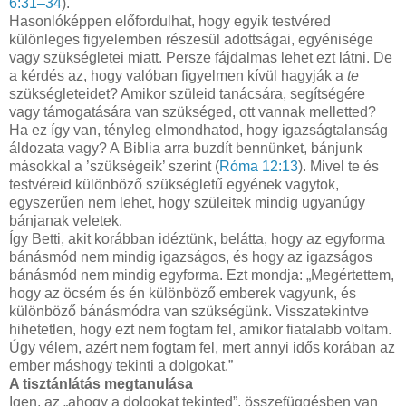
6:31–34
).
Hasonlóképpen előfordulhat, hogy egyik testvéred
különleges figyelemben részesül adottságai, egyénisége
vagy szükségletei miatt. Persze fájdalmas lehet ezt látni. De
a kérdés az, hogy valóban figyelmen kívül hagyják a
te
szükségleteidet? Amikor szüleid tanácsára, segítségére
vagy támogatására van szükséged, ott vannak melletted?
Ha ez így van, tényleg elmondhatod, hogy igazságtalanság
áldozata vagy? A Biblia arra buzdít bennünket, bánjunk
másokkal a ’szükségeik’ szerint (
Róma 12:13
). Mivel te és
testvéreid különböző szükségletű egyének vagytok,
egyszerűen nem lehet, hogy szüleitek mindig ugyanúgy
bánjanak veletek.
Így Betti, akit korábban idéztünk, belátta, hogy az egyforma
bánásmód nem mindig igazságos, és hogy az igazságos
bánásmód nem mindig egyforma. Ezt mondja: „Megértettem,
hogy az öcsém és én különböző emberek vagyunk, és
különböző bánásmódra van szükségünk. Visszatekintve
hihetetlen, hogy ezt nem fogtam fel, amikor fiatalabb voltam.
Úgy vélem, azért nem fogtam fel, mert annyi idős korában az
ember máshogy tekinti a dolgokat.”
A tisztánlátás megtanulása
Igen, az „ahogy a dolgokat tekinted”, összefüggésben van