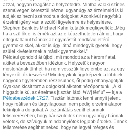
azzal, hogyan reagálsz a helyzetedre. Mintha valaki színes
szemüvegen keresztül nézne, ugyanúgy az érzelmeid is ki
tudják színezni számodra a dolgokat. Azonkívül nagyfokú
érzelmi igény van a szülői figyelemre és helyeslésre.
Stephen Bank és Michael Kahn kutatók megfigyelték: „Még
ha a szülők el is érnék azt az elképzelhetetlen álmot, hogy
elfogulatlanul bánnak az egymástól rendkívül eltérő
gyermekeikkel, akkor is úgy látná mindegyik gyerek, hogy
szülei kivételeznek a másik gyermekkel.”
Például gondold át újból, mit mondott az a három fiatal,
akiket a bevezetőben idéztünk. Helyzetük nagyon
mostohának tűnhet, ha nem vesszük figyelembe azt az egy
tényezőt: ők
testvérek!
Mindegyikük úgy képzeli, a többiek
nagyobb figyelemben részesülnek, őt pedig elhanyagolják.
Gyakran kicsit torz a dolgokról alkotott nézőpontunk. „A ki
higgadt lelkű, az értelmes [tisztán látó,
NW
] férfiú” — írja a
Példabeszédek 17:27
. Tisztán látónak lenni annyit jelent,
hogy reálisan és tárgyilagosan, nem pedig érzelmi alapon
tekintjük a dolgokat. A tisztánlátás segíthet annak
felismerésében, hogy bár szüleitek nem ugyanúgy bánnak
veletek, de szívügyük mindannyiótok legjobb érdeke. Ennek
felismerése segíthet neked, hogy ne legyél mérges és