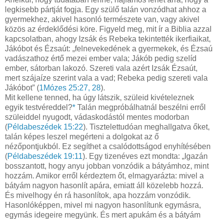
legkisebb pártját fogja. Egy szülő talán vonzódhat ahhoz a
gyermekhez, akivel hasonló természete van, vagy akivel
közös az érdeklődési köre. Figyeld meg, mit ír a Biblia azzal
kapcsolatban, ahogy Izsák és Rebeka tekintették ikerfiaikat,
Jákóbot és Ézsaút: „felnevekedének a gyermekek, és Ézsaú
vadászathoz értő mezei ember vala; Jákób pedig szelíd
ember, sátorban lakozó. Szereti vala azért Izsák Ézsaút,
mert szájaíze szerint vala a vad; Rebeka pedig szereti vala
Jákóbot” (
1Mózes 25:27, 28
).
Mit kellene tenned, ha úgy látszik, szüleid kivételeznek
egyik testvéreddel?
*
Talán megpróbálhatnál beszélni erről
szüleiddel nyugodt, vádaskodástól mentes modorban
(
Példabeszédek 15:22
). Tisztelettudóan meghallgatva őket,
talán képes leszel megérteni a dolgokat az ő
nézőpontjukból. Ez segíthet a csalódottságod enyhítésében
(
Példabeszédek 19:11
). Egy tizenéves ezt mondta: „Igazán
bosszantott, hogy anyu jobban vonzódik a bátyámhoz, mint
hozzám. Amikor erről kérdeztem őt, elmagyarázta: mivel a
bátyám nagyon hasonlít apára, emiatt áll közelebb hozzá.
És mivelhogy én rá hasonlítok, apa hozzám vonzódik.
Hasonlóképpen, mivel mi nagyon hasonlítunk egymásra,
egymás idegeire megyünk. És mert apukám és a bátyám