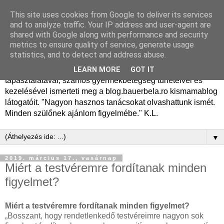
This site uses cookies from Google to deliver its services
Dr. Bauer Béla Ph.D.
and to analyze traffic. Your IP address and user-agent are
shared with Google along with performance and security
gyermekgyógyász
metrics to ensure quality of service, generate usage
statistics, and to detect and address abuse.
Dr. Bauer Béla Ph.D. gyermekgyógyász főorvos, 50 éves
LEARN MORE
GOT IT
tapasztalatával, számos gyermekbetegség tüneteivel és
kezelésével ismerteti meg a blog.bauerbela.ro kismamablog
látogatóit. "Nagyon hasznos tanácsokat olvashattunk ismét.
Minden szülőnek ajánlom figyelmébe." K.L.
▼
2019. március 17., vasárnap
Miért a testvéremre fordítanak minden
figyelmet?
Miért a testvéremre fordítanak minden figyelmet?
„Bosszant, hogy rendetlenkedő testvéreimre nagyon sok