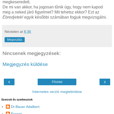
megkeseredett.
De mi van akkor, ha jogosan tűnik úgy, hogy nem kapod
meg a neked járó figyelmet? Mit tehetsz ekkor? Ezt az
Ébredjetek!
egyik későbbi számában fogjuk megvizsgálni.
Névtelen
at
8:36
Megosztás
Nincsenek megjegyzések:
Megjegyzés küldése
‹
›
Főoldal
Internetes verzió megtekintése
Szerzok és szerkesztok
Dr.Bauer Adalbert
Erogat