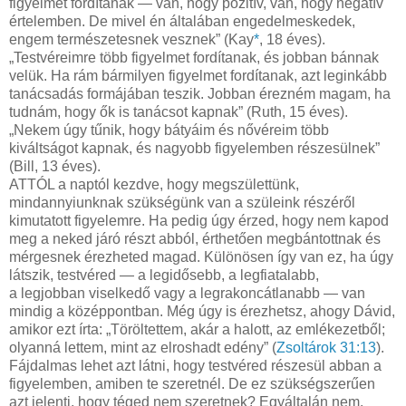
figyelmet fordítanak — van, hogy pozitív, van, hogy negatív
értelemben. De mivel én általában engedelmeskedek,
engem természetesnek vesznek” (Kay
*
, 18 éves).
„Testvéreimre több figyelmet fordítanak, és jobban bánnak
velük. Ha rám bármilyen figyelmet fordítanak, azt leginkább
tanácsadás formájában teszik. Jobban érezném magam, ha
tudnám, hogy ők is tanácsot kapnak” (Ruth, 15 éves).
„Nekem úgy tűnik, hogy bátyáim és nővéreim több
kiváltságot kapnak, és nagyobb figyelemben részesülnek”
(Bill, 13 éves).
ATTÓL a naptól kezdve, hogy megszülettünk,
mindannyiunknak szükségünk van a szüleink részéről
kimutatott figyelemre. Ha pedig úgy érzed, hogy nem kapod
meg a neked járó részt abból, érthetően megbántottnak és
mérgesnek érezheted magad. Különösen így van ez, ha úgy
látszik, testvéred — a legidősebb, a legfiatalabb,
a legjobban viselkedő vagy a legrakoncátlanabb — van
mindig a középpontban. Még úgy is érezhetsz, ahogy Dávid,
amikor ezt írta: „Töröltettem, akár a halott, az emlékezetből;
olyanná lettem, mint az elroshadt edény” (
Zsoltárok 31:13
).
Fájdalmas lehet azt látni, hogy testvéred részesül abban a
figyelemben, amiben te szeretnél. De ez szükségszerűen
azt jelenti, hogy téged nem szeretnek? Egyáltalán nem.