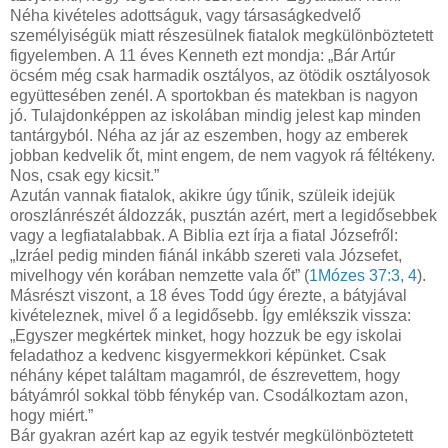
Néha kivételes adottságuk, vagy társaságkedvelő
személyiségük miatt részesülnek fiatalok megkülönböztetett
figyelemben. A 11 éves Kenneth ezt mondja: „Bár Artúr
öcsém még csak harmadik osztályos, az ötödik osztályosok
együttesében zenél. A sportokban és matekban is nagyon
jó. Tulajdonképpen az iskolában mindig jelest kap minden
tantárgyból. Néha az jár az eszemben, hogy az emberek
jobban kedvelik őt, mint engem, de nem vagyok rá féltékeny.
Nos, csak egy kicsit.”
Azután vannak fiatalok, akikre úgy tűnik, szüleik idejük
oroszlánrészét áldozzák, pusztán azért, mert a legidősebbek
vagy a legfiatalabbak. A Biblia ezt írja a fiatal Józsefről:
„Izráel pedig minden fiánál inkább szereti vala Józsefet,
mivelhogy vén korában nemzette vala őt” (
1Mózes 37:3, 4
).
Másrészt viszont, a 18 éves Todd úgy érezte, a bátyjával
kivételeznek, mivel ő a legidősebb. Így emlékszik vissza:
„Egyszer megkértek minket, hogy hozzuk be egy iskolai
feladathoz a kedvenc kisgyermekkori képünket. Csak
néhány képet találtam magamról, de észrevettem, hogy
bátyámról sokkal több fénykép van. Csodálkoztam azon,
hogy miért.”
Bár gyakran azért kap az egyik testvér megkülönböztetett