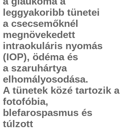
a glaukóma a
leggyakoribb tünetei
a csecsemőknél
megnövekedett
intraokuláris nyomás
(IOP), ödéma és
a szaruhártya
elhomályosodása.
A tünetek közé tartozik a
fotofóbia,
blefarospasmus és
túlzott