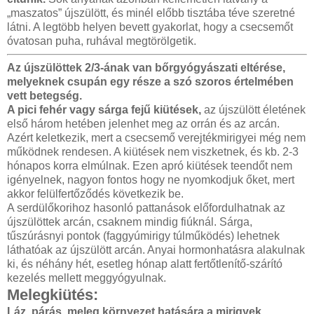
„maszatos” újszülött, és minél előbb tisztába téve szeretné
látni. A legtöbb helyen bevett gyakorlat, hogy a csecsemőt
óvatosan puha, ruhával megtörölgetik.
Az újszülöttek 2/3-ának van bőrgyógyászati eltérése,
melyeknek csupán egy része a szó szoros értelmében
vett betegség.
A pici fehér vagy sárga fejű kiütések,
az újszülött életének
első három hetében jelenhet meg az orrán és az arcán.
Azért keletkezik, mert a csecsemő verejtékmirigyei még nem
működnek rendesen. A kiütések nem viszketnek, és kb. 2-3
hónapos korra elmúlnak. Ezen apró kiütések teendőt nem
igényelnek, nagyon fontos hogy ne nyomkodjuk őket, mert
akkor felülfertőződés következik be.
A serdülőkorihoz hasonló pattanások előfordulhatnak az
újszülöttek arcán, csaknem mindig fiúknál. Sárga,
tűszúrásnyi pontok (faggyúmirigy túlműködés) lehetnek
láthatóak az újszülött arcán. Anyai hormonhatásra alakulnak
ki, és néhány hét, esetleg hónap alatt fertőtlenítő-szárító
kezelés mellett meggyógyulnak.
Melegkiütés:
Láz, párás, meleg környezet hatására a mirigyek