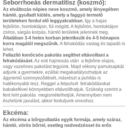
Seborrhoeás dermatitisz (koszmó):
Az elváltozás népies neve koszmó, amely lényegében
hámló, gyulladt kiütés, amely a faggyú termelő
területeken fordul elő leggyakrabban.
Így a hajas
fejbőrön, homloktájon, fül mögött. A fejbőrön, homloktájon
zsíros, sárgás korpás, hámló területek jelennek meg.
Általában 3-4 hetes korban jelentkezik és 4-5 hónapos
korra magától megszűnik.
A felrakódás vastag és tapadó is
lehet.
Fellazító kenőcsös pakolás segíthet eltávolítani a
felrakódásást.
Az esti hajmosás után a fejbőrre olajos,
vagy vazelines pakolást tegyünk. Majd vékony pamutsapkát
adjunk a gyermekre, ezáltal megakadályozhatjuk az
ágynemű szennyeződését, másrészt a puhítás is
hatékonyabb lesz. Reggel a felpuhult felrakódásokat
babakefével könnyebben eltávolíthatjuk. Szükség szerint a
fent leírt pakolás megismételhetjük. Amennyiben nem
észlelünk javulást, akkor forduljunk orvoshoz.
Ekcéma:
Az ekcéma a bőrgyulladás egyik formája, amely száraz,
hámló, vörös bőrrel, esetleg nedvedzéssel és erős