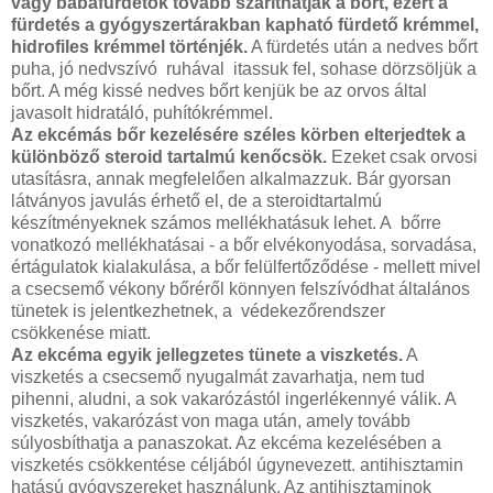
vagy babafürdetők tovább száríthatják a bőrt, ezért a
fürdetés a gyógyszertárakban kapható fürdető krémmel,
hidrofiles krémmel történjék.
A fürdetés után a nedves bőrt
puha, jó nedvszívó ruhával itassuk fel, sohase dörzsöljük a
bőrt. A még kissé nedves bőrt kenjük be az orvos által
javasolt hidratáló, puhítókrémmel.
Az ekcémás bőr kezelésére széles körben elterjedtek a
különböző steroid tartalmú kenőcsök.
Ezeket csak orvosi
utasításra, annak megfelelően alkalmazzuk. Bár gyorsan
látványos javulás érhető el, de a steroidtartalmú
készítményeknek számos mellékhatásuk lehet. A bőrre
vonatkozó mellékhatásai - a bőr elvékonyodása, sorvadása,
értágulatok kialakulása, a bőr felülfertőződése - mellett mivel
a csecsemő vékony bőréről könnyen felszívódhat általános
tünetek is jelentkezhetnek, a védekezőrendszer
csökkenése miatt.
Az ekcéma egyik jellegzetes tünete a viszketés.
A
viszketés a csecsemő nyugalmát zavarhatja, nem tud
pihenni, aludni, a sok vakarózástól ingerlékennyé válik. A
viszketés, vakarózást von maga után, amely tovább
súlyosbíthatja a panaszokat. Az ekcéma kezelésében a
viszketés csökkentése céljából úgynevezett. antihisztamin
hatású gyógyszereket használunk. Az antihisztaminok