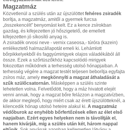
Magzatmáz
Közvetlenül a szülés után az újszülöttet
fehéres zsiradék
borítja, a magzatmáz, amitől a gyermek furcsa
„összekencélt” benyomást kelt. Ez a kence zsírokban
gazdag, és kifejezetten jó hőszigetelő, de emellett
kifejezetten jó síkosító anyag is.
A zsiradék orvosi neve - vernix caseosa,- túróra (kazein)
emlékeztető halmazállapotát emeli ki. Lehámlott
bőrpikkelyekből és faggyúmirigyek olajos váladékából áll
össze. Ezek a szőrtüszőkhöz kapcsolódó mirigyek
fokozottan működnek a terhesség utolsó hónapjaiban. A
terhesség végére a magzat testét teljesen beborítja egyfajta
zsíros máz, amely
megkönnyíti a magzat áthaladását a
szűk szülőcsatornán.
Másképpen a szülés szinte
lehetetlen volna. Felvetődött, hogy a máz hivatott elejét
venni annak, hogy a magzat bőre felázzon a magzatvízben,
de akkor meglepő, hogy miért csak az érett újszülötteknél, a
kilencedik hónap utolsó heteire alakul ki.
A magzatmáz
védőburok az enyhébb bőrfertőzések ellen az élet első
napjaiban. Ezért egyes helyeken nem is távolítják el,
hanem kivárják, míg a szülés után két, három nappal
eltűnik.
Sok anyának azonban kellemetlen látvány a