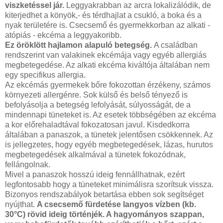
viszketéssel jár.
Leggyakrabban az arcra lokalizálódik, de
kiterjedhet a könyök,- és térdhajlat a csukló, a boka és a
nyak területére is. Csecsemő és gyermekkorban az alkati -
atópiás - ekcéma a leggyakoribb.
Ez öröklött hajlamon alapuló betegség.
A családban
rendszerint van valakinek ekcémája vagy egyéb allergiás
megbetegedése. Az alkati ekcéma kiváltója általában nem
egy specifikus allergia.
Az ekcémás gyermekek bőre fokozottan érzékeny, számos
környezeti allergénre. Sok külső és belső tényező is
befolyásolja a betegség lefolyását, súlyosságát, de a
mindennapi tüneteket is. Az esetek többségében az ekcéma
a kor előrehaladtával fokozatosan javul. Kisdedkorra
általában a panaszok, a tünetek jelentősen csökkennek. Az
is jellegzetes, hogy egyéb megbetegedések, lázas, hurutos
megbetegedések alkalmával a tünetek fokozódnak,
fellángolnak.
Mivel a panaszok hosszú ideig fennállhatnak, ezért
legfontosabb hogy a tüneteket minimálisra szorítsuk vissza.
Bizonyos rendszabályok betartása ebben sok segítséget
nyújthat.
A csecsemő fürdetése langyos vízben (kb.
30°C) rövid ideig történjék. A hagyományos szappan,