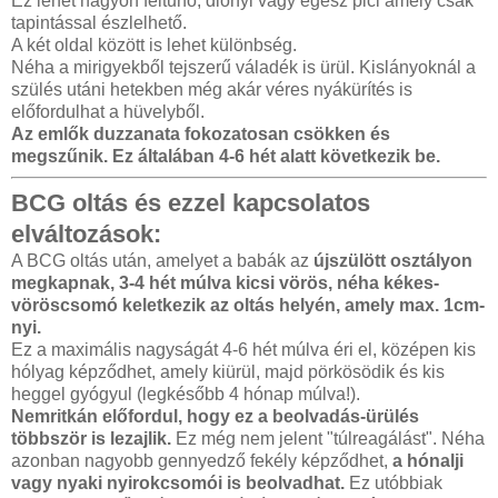
Ez lehet nagyon feltűnő, diónyi vagy egész pici amely csak
tapintással észlelhető.
A két oldal között is lehet különbség.
Néha a mirigyekből tejszerű váladék is ürül. Kislányoknál a
szülés utáni hetekben még akár véres nyákürítés is
előfordulhat a hüvelyből.
Az emlők duzzanata fokozatosan csökken és
megszűnik. Ez általában 4-6 hét alatt következik be.
BCG oltás és ezzel kapcsolatos
elváltozások:
A BCG oltás után, amelyet a babák az
újszülött osztályon
megkapnak, 3-4 hét múlva kicsi vörös, néha kékes-
vöröscsomó keletkezik az oltás helyén, amely max. 1cm-
nyi.
Ez a maximális nagyságát 4-6 hét múlva éri el, középen kis
hólyag képződhet, amely kiürül, majd pörkösödik és kis
heggel gyógyul (legkésőbb 4 hónap múlva!).
Nemritkán előfordul, hogy ez a beolvadás-ürülés
többször is lezajlik.
Ez még nem jelent "túlreagálást". Néha
azonban nagyobb gennyedző fekély képződhet,
a hónalji
vagy nyaki nyirokcsomói is beolvadhat.
Ez utóbbiak