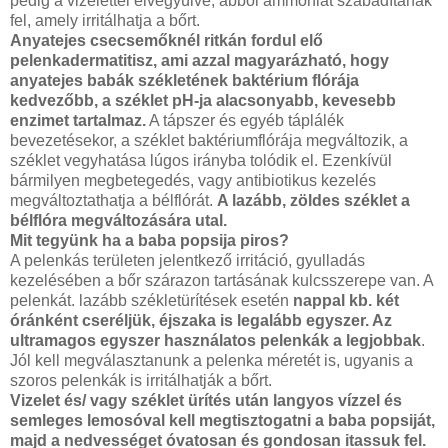
pedig a vizelettel elvegyülve, abból ammóniát szabadítanak
fel, amely irritálhatja a bőrt.
Anyatejes csecsemőknél ritkán fordul elő
pelenkadermatitisz, ami azzal magyarázható, hogy
anyatejes babák székletének baktérium flórája
kedvezőbb, a széklet pH-ja alacsonyabb, kevesebb
enzimet tartalmaz.
A tápszer és egyéb táplálék
bevezetésekor, a széklet baktériumflórája megváltozik, a
széklet vegyhatása lúgos irányba tolódik el. Ezenkívül
bármilyen megbetegedés, vagy antibiotikus kezelés
megváltoztathatja a bélflórát.
A lazább, zöldes széklet a
bélflóra megváltozására utal.
Mit tegyünk ha a baba popsija piros?
A pelenkás területen jelentkező irritáció, gyulladás
kezelésében a bőr szárazon tartásának kulcsszerepe van. A
pelenkát. lazább székletürítések esetén
nappal kb. két
óránként cseréljük, éjszaka is legalább egyszer. Az
ultramagos egyszer használatos pelenkák a legjobbak
.
Jól kell megválasztanunk a pelenka méretét is, ugyanis a
szoros pelenkák is irritálhatják a bőrt.
Vizelet és/ vagy széklet ürítés után langyos vízzel és
semleges lemosóval kell megtisztogatni a baba popsiját,
majd a nedvességet óvatosan és gondosan itassuk fel.