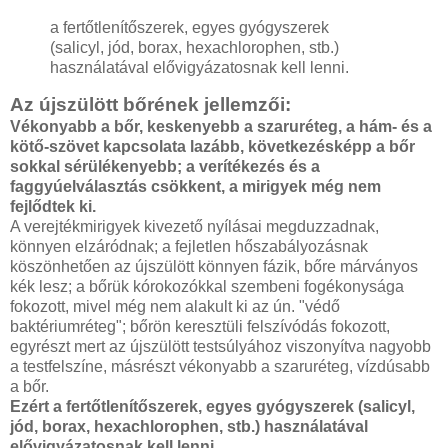
a fertőtlenítőszerek, egyes gyógyszerek
(salicyl, jód, borax, hexachlorophen, stb.)
használatával elővigyázatosnak kell lenni.
Az újszülött bőrének jellemzői:
Vékonyabb a bőr, keskenyebb a szaruréteg, a hám- és a
kötő-szövet kapcsolata lazább, következésképp a bőr
sokkal sérülékenyebb; a verítékezés és a
faggyúelválasztás csökkent, a mirigyek még nem
fejlődtek ki.
A verejtékmirigyek kivezető nyílásai megduzzadnak,
könnyen elzáródnak; a fejletlen hőszabályozásnak
köszönhetően az újszülött könnyen fázik, bőre márványos
kék lesz; a bőrük kórokozókkal szembeni fogékonysága
fokozott, mivel még nem alakult ki az ún. "védő
baktériumréteg"; bőrön keresztüli felszívódás fokozott,
egyrészt mert az újszülött testsúlyához viszonyítva nagyobb
a testfelszíne, másrészt vékonyabb a szaruréteg, vízdúsabb
a bőr.
Ezért a fertőtlenítőszerek, egyes gyógyszerek (salicyl,
jód, borax, hexachlorophen, stb.) használatával
elővigyázatosnak kell lenni.