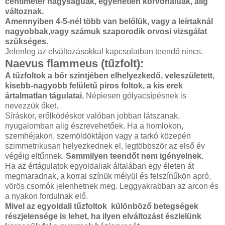
centiméter nagyságúak, egyenetlen körvonalúak, alig
változnak.
Amennyiben 4-5-nél több van belőlük, vagy a leírtaknál
nagyobbak,vagy számuk szaporodik orvosi vizsgálat
szükséges.
Jelenleg az elváltozásokkal kapcsolatban teendő nincs.
Naevus flammeus (tűzfolt):
A tűzfoltok a bőr szintjében elhelyezkedő, veleszületett,
kisebb-nagyobb felületű piros foltok, a kis erek
ártalmatlan tágulatai.
Népiesen gólyacsípésnek is
nevezzük őket.
Síráskor, erőlködéskor valóban jobban látszanak,
nyugalomban alig észrevehetőek. Ha a homlokon,
szemhéjakon, szemöldöktájon vagy a tarkó közepén
szimmetrikusan helyezkednek el, legtöbbször az első év
végéig eltűnnek.
Semmilyen teendőt nem igényelnek.
Ha az értágulatok egyoldaliak általában egy életen át
megmaradnak, a korral színük mélyül és felszínűkön apró,
vörös csomók jelenhetnek meg. Leggyakrabban az arcon és
a nyakon fordulnak elő.
Mivel az egyoldali tűzfoltok különböző betegségek
részjelensége is lehet, ha ilyen elváltozást észlelünk