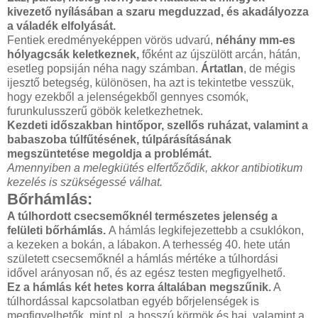
kivezető nyílásában a szaru megduzzad, és akadályozza
a váladék elfolyását.
Fentiek eredményeképpen vörös udvarú,
néhány mm-es
hólyagcsák keletkeznek,
főként az újszülött arcán, hátán,
esetleg popsiján néha nagy számban.
Ártatlan
, de mégis
ijesztő betegség, különösen, ha azt is tekintetbe vesszük,
hogy ezekből a jelenségekből gennyes csomók,
furunkulusszerű göbök keletkezhetnek.
Kezdeti időszakban hintőpor, szellős ruházat, valamint a
babaszoba túlfűtésének, túlpárásításának
megszüntetése megoldja a problémát.
Amennyiben a melegkiütés elfertőződik, akkor antibiotikum
kezelés is szükségessé válhat.
Bőrhámlás:
A túlhordott csecsemőknél természetes jelenség a
felületi bőrhámlás.
A hámlás legkifejezettebb a csuklókon,
a kezeken a bokán, a lábakon. A terhesség 40. hete után
született csecsemőknél a hámlás mértéke a túlhordási
idővel arányosan nő, és az egész testen megfigyelhető.
Ez a hámlás két hetes korra általában megszűnik.
A
túlhordással kapcsolatban egyéb bőrjelenségek is
megfigyelhetők, mint pl. a hosszú körmök és haj, valamint a