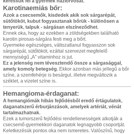
keressük fel a gyermek háziorvosát.
Karotinaemiás bőr:
Azok a csecsemők, kisdedek akik sok sárgarépát,
sütőtököt, kubut fogyasztanak bőrük - különösen a
tenyerük, talpuk - sárgásan elszíneződhet.
Ennek oka, hogy az ezekben a zöldségekben található
karotin pirosas-sárgára festi meg a bőrt.
Gyermeke egészséges, változatlanul fogyasszon sok
sárgarépát, sütőtököt, ezáltal szervezet megfelelő
mennyiségű „A” vitaminhoz is jut.
Ez a jelenség nem tévesztendő össze a sárgasággal,
amely komoly betegség.
Ekkor azonban más jellegű a bőr
színe, a szemfehérje is besárgul, illetve megváltozik a
széklet, a vizelet színe is.
Hemangioma-érdaganat:
A hemangiómák hibás fejlődésből eredő értágulatok,
daganatszerű érburjánzások, amelyek artériát, vénát
tartalmazhatnak.
Ezek a tumorszerű fejlődési rendellenességek alkotják a
csecsemő-gyermekkori daganatok legnagyobb csoportját.
Keletkezésük pontos oka nem ismeretes. Valószínű, hogy