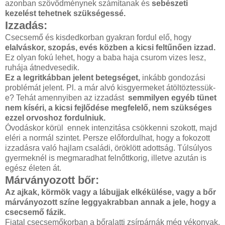
azonban szövődménynek számítanak és
sebészeti
kezelést tehetnek szükségessé.
Izzadás:
Csecsemő és kisdedkorban gyakran fordul elő, hogy
elalváskor, szopás, evés közben a kicsi feltűnően izzad.
Ez olyan fokú lehet, hogy a baba haja csurom vizes lesz,
ruhája átnedvesedik.
Ez a legritkábban jelent betegséget,
inkább gondozási
problémát jelent. Pl. a már alvó kisgyermeket átöltöztessük-
e? Tehát amennyiben az izzadást
semmilyen egyéb tünet
nem kíséri, a kicsi fejlődése megfelelő, nem szükséges
ezzel orvoshoz fordulniuk.
Óvodáskor körül ennek intenzitása csökkenni szokott, majd
eléri a normál szintet. Persze előfordulhat, hogy a fokozott
izzadásra való hajlam családi, öröklött adottság. Túlsúlyos
gyermeknél is megmaradhat felnőttkorig, illetve azután is
egész életen át.
Márványozott bőr:
Az ajkak, körmök vagy a lábujjak elkékülése, vagy a bőr
márványozott színe leggyakrabban annak a jele, hogy a
csecsemő fázik.
Fiatal csecsemőkorban a bőralatti zsírpárnák még vékonyak,