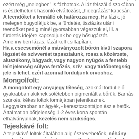
ezért még „melegben” is fázhatnak. A láz felszálló szakában
is észlelhetünk hasonló elváltozást, „hidegrázás” kapcsán.
A teendőket a fennálló ok határozza meg.
Ha fázik, jó
melegen bugyoláljuk be, a fürdetés, tisztázás utáni
teendőket pedig minél gyorsabban végezzük el, ill. a
fürdetés idejére kapcsoljunk be egy hősugárzót.
Amennyiben lázas, lázát kell csillapítani.
Ha a csecsemőnél a márványozott bőrön kívül szapora
légzést és szívverést tapasztalunk, rossz a közérzete,
aluszékony, bágyadt, vagy nagyon nyűgös a fentebb
leírt jelenség súlyos fertőzés, szív- vagy tüdőbetegség
jele is lehet, ezért azonnal forduljunk orvoshoz.
Mongolfolt:
A mongofolt egy anyajegy féleség,
azoknál fordul elő
gyakrabban akiknek sötétebben pigmentált a bőrük. Barnás,
szürkés, kékes foltok formájában jelentkeznek.
Leggyakrabban az ágyék, - keresztcsonttájon észlelhetők.
Ártalmatlan bőrjelenség 1-2 éves korra spontán
elhalványulnak,
kezelés nem szükséges.
Tejeskávé folt:
A tejeskávé foltok általában alig észrevehetőek,
néhány