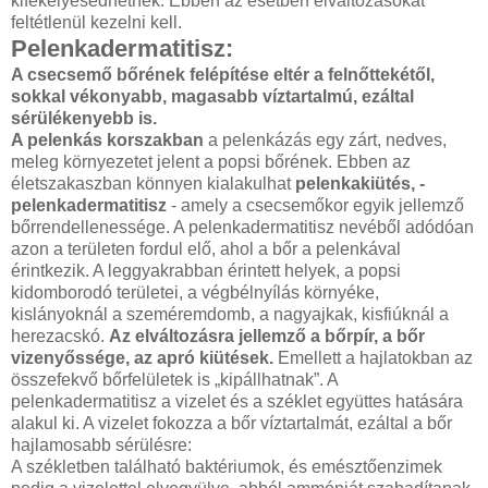
kifekélyesedhetnek. Ebben az esetben elváltozásokat
feltétlenül kezelni kell.
Pelenkadermatitisz:
A csecsemő bőrének felépítése eltér a felnőttekétől,
sokkal vékonyabb, magasabb víztartalmú, ezáltal
sérülékenyebb is.
A pelenkás korszakban
a pelenkázás egy zárt, nedves,
meleg környezetet jelent a popsi bőrének. Ebben az
életszakaszban könnyen kialakulhat
pelenkakiütés, -
pelenkadermatitisz
- amely a csecsemőkor egyik jellemző
bőrrendellenessége. A pelenkadermatitisz nevéből adódóan
azon a területen fordul elő, ahol a bőr a pelenkával
érintkezik. A leggyakrabban érintett helyek, a popsi
kidomborodó területei, a végbélnyílás környéke,
kislányoknál a szeméremdomb, a nagyajkak, kisfiúknál a
herezacskó.
Az elváltozásra jellemző a bőrpír, a bőr
vizenyőssége, az apró kiütések.
Emellett a hajlatokban az
összefekvő bőrfelületek is „kipállhatnak”. A
pelenkadermatitisz a vizelet és a széklet együttes hatására
alakul ki. A vizelet fokozza a bőr víztartalmát, ezáltal a bőr
hajlamosabb sérülésre:
A székletben található baktériumok, és emésztőenzimek