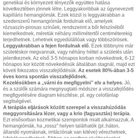
genetikai és környezeti tényezők együttes hatása
következtében jönnek létre. Leggyakoribbak az úgynevezett
kapilláris hemangiómák. Ezek közül is leggyakrabban a
szederszerű hemangiómák fordulnak elő, amelyek
rózsaszín-pirosas színűek, rendszerint a bőr felszínéből
kiemelkednek, méretük néhány millimétertől centiméterekig
terjedhetnek. Lehetnek egyedülállóak vagy többszörösek.
Leggyakrabban a fejen fordulnak elő.
Ezek többnyire már
születéskor megvannak, vagy néhány héttel a születés után
jelentkeznek. Az első 3-5 hónapos korban növekednek, 6-12
hónapos kor között növekedésük általában stagnál, majd ezt
követi fokozatos visszafejlődésük.
Az esetek 80%-ában 3-5
éves korra spontán visszafejlődnek.
Kezelésükben a „várni és megfigyelni” elv a helyes.
Jó,
és a szülők számára megnyugtató módszer a visszafejlődés
megfigyelésére diagram készítése, pl. egy celofánlap
segítségével.
A terápiás eljárások között szerepel a visszahúzódás
meggyorsítására lézer, vagy a krio (fagyasztás) terápia.
Ezt elsősorban kozmetikai szempontok miatt alkalmazzuk. A
hemangiómák, ha „rossz” helyen találhatók (pl.:háton,
állandó nyomásnak, irritációnak van kitéve) vérezhetnek,