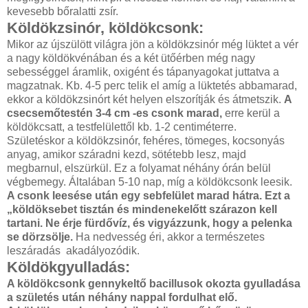
kevesebb bőralatti zsír.
Köldökzsinór, köldökcsonk:
Mikor az újszülött világra jön a köldökzsinór még lüktet a vér
a nagy köldökvénában és a két ütőérben még nagy
sebességgel áramlik, oxigént és tápanyagokat juttatva a
magzatnak. Kb. 4-5 perc telik el amíg a lüktetés abbamarad,
ekkor a köldökzsinórt két helyen elszorítják és átmetszik.
A
csecsemőtestén 3-4 cm -es csonk marad,
erre kerül a
köldökcsatt, a testfelülettől kb. 1-2 centiméterre.
Születéskor a köldökzsinór, fehéres, tömeges, kocsonyás
anyag, amikor száradni kezd, sötétebb lesz, majd
megbarnul, elszürkül. Ez a folyamat néhány órán belül
végbemegy. Általában 5-10 nap, míg a köldökcsonk leesik.
A csonk leesése után egy sebfelület marad hátra. Ezt a
„köldöksebet tisztán és mindenekelőtt szárazon kell
tartani. Ne érje fürdővíz, és vigyázzunk, hogy a pelenka
se dörzsölje.
Ha nedvesség éri, akkor a természetes
leszáradás akadályozódik.
Köldökgyulladás:
A köldökcsonk gennykeltő bacillusok okozta gyulladása
a születés után néhány nappal fordulhat elő.