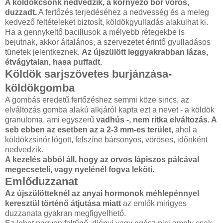
A köldökcsonk nedvedzik, a környező bőr vörös,
duzzadt.
A fertőzés terjedéséhez a nedvesség és a meleg
kedvező feltételeket biztosít, köldökgyulladás alakulhat ki.
Ha a gennykeltő bacillusok a mélyebb rétegekbe is
bejutnak, akkor általános, a szervezetet érintő gyulladásos
tünetek jelentkeznek.
Az újszülött leggyakrabban lázas,
étvágytalan, hasa puffadt.
Köldök sarjszövetes burjánzása-
köldökgomba
A gombás eredetű fertőzéshez semmi köze sincs, az
elváltozás gomba alakú alkjáról kapta ezt a nevet - a köldök
granuloma, ami egyszerű
vadhús -, nem ritka elváltozás. A
seb ebben az esetben az a 2-3 mm-es terület,
ahol a
köldökzsinór lógott, felszíne bársonyos, vöröses, időnként
nedvedzik.
A kezelés abból áll, hogy az orvos lápiszos pálcával
megecseteli, vagy nyelénél fogva leköti.
Emlőduzzanat
Az újszülötteknél az anyai hormonok méhlepénnyel
keresztül történő átjutása miatt
az emlők mirigyes
duzzanata gyakran megfigyelhető.