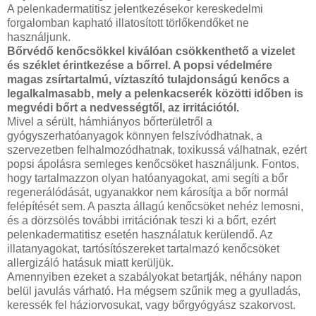
A pelenkadermatitisz jelentkezésekor kereskedelmi
forgalomban kapható illatosított törlőkendőket ne
használjunk.
Bőrvédő kenőcsökkel kiválóan csökkenthető a vizelet
és széklet érintkezése a bőrrel. A popsi védelmére
magas zsírtartalmú, víztaszító tulajdonságú kenőcs a
legalkalmasabb, mely a pelenkacserék közötti időben is
megvédi bőrt a nedvességtől, az irritációtól.
Mivel a sérült, hámhiányos bőrterületről a
gyógyszerhatóanyagok könnyen felszívódhatnak, a
szervezetben felhalmozódhatnak, toxikussá válhatnak, ezért
popsi ápolásra semleges kenőcsöket használjunk. Fontos,
hogy tartalmazzon olyan hatóanyagokat, ami segíti a bőr
regenerálódását, ugyanakkor nem károsítja a bőr normál
felépítését sem. A paszta állagú kenőcsöket nehéz lemosni,
és a dörzsölés további irritációnak teszi ki a bőrt, ezért
pelenkadermatitisz esetén használatuk kerülendő. Az
illatanyagokat, tartósítószereket tartalmazó kenőcsöket
allergizáló hatásuk miatt kerüljük.
Amennyiben ezeket a szabályokat betartják, néhány napon
belül javulás várható. Ha mégsem szűnik meg a gyulladás,
keressék fel háziorvosukat, vagy bőrgyógyász szakorvost.