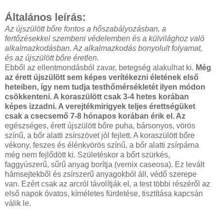
Általános leírás:
Az újszülött bőre fontos a hőszabályozásban, a
fertőzésekkel szembeni védelemben és a külvilághoz való
alkalmazkodásban. Az alkalmazkodás bonyolult folyamat,
és az újszülött bőre éretlen.
Ebből az ellentmondásból zavar, betegség alakulhat ki.
Még
az érett újszülött sem képes verítékezni életének első
heteiben, így nem tudja testhőmérsékletét ilyen módon
csökkenteni. A koraszülött csak 3-4 hetes korában
képes izzadni. A verejtékmirigyek teljes érettségüket
csak a csecsemő 7-8 hónapos korában érik el. Az
egészséges, érett újszülött bőre puha, bársonyos, vörös
színű, a bőr alatti zsírszövet jól fejlett. A koraszülött bőre
vékony, feszes és élénkvörös színű, a bőr alatti zsírpárna
még nem fejlődött ki. Születéskor a bőrt szürkés,
faggyúszerű, sűrű anyag borítja (vernix caseosa). Ez levált
hámsejtekből és zsírszerű anyagokból áll, védő szerepe
van. Ezért csak az arcról távolítják el, a test többi részéről az
első napok óvatos, kíméletes fürdetése, tisztítása kapcsán
válik le.