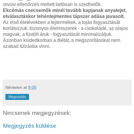
orvosi ellenőrzés mellett tartósan is szedhetők.
Ekcémás csecsemők minél tovább kapjanak anyatejet,
elválasztáskor tehéntejmentes tápszer adása javasolt.
Az első életévekben a tejtermékek, a tojás fogyasztását
korlátozzuk, bizonyos élelmiszerek - a csokoládé, az olajos
magvak, a füstölt áruk - fogyasztását minimalizáljuk.
Azonban kisdedkorban a diétát, a megszorításokat nem
szabad túlzásba vinni.
Névtelen
at
9:05
Megosztás
Nincsenek megjegyzések:
Megjegyzés küldése