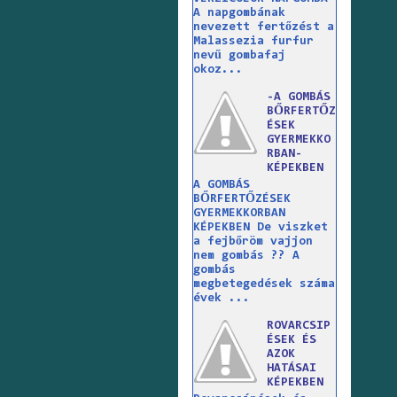
A napgombának
nevezett fertőzést a
Malassezia furfur
nevű gombafaj
okoz...
-A GOMBÁS
BŐRFERTŐZ
ÉSEK
GYERMEKKO
RBAN-
KÉPEKBEN
A GOMBÁS
BŐRFERTŐZÉSEK
GYERMEKKORBAN
KÉPEKBEN De viszket
a fejbőröm vajjon
nem gombás ?? A
gombás
megbetegedések száma
évek ...
ROVARCSIP
ÉSEK ÉS
AZOK
HATÁSAI
KÉPEKBEN