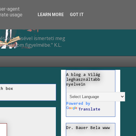
user-agent
erate usage
LEARN MORE
GOT IT
és kezelésével ismerteti meg
k ajánlom figyelmébe." K.L.
A blog a Világ
leghasználtabb
nyelvein
ch box
Powered by
Translate
Dr. Bauer Bela www