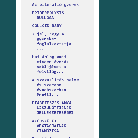
Az ellenálló gyerek
EPIDERMOLYSIS
BULLOSA
COLLOID BABY
7 jel, hogy a
gyereket
foglalkoztatja
...
Hat dolog amit
minden óvodás
szülőjének a
felvilág...
A szexualitás helye
és szerepe
óvodáskorban
Profil...
DIABETESZES ANYA
UJSZÜLÖTTJÉNEK
JELLEGZETESÉGEI
AZÚJSZÜLÖTT
VÉGTAGJAINAK
CIANÓZISA