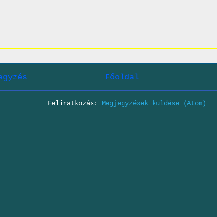
egyzés
Főoldal
Feliratkozás:
Megjegyzések küldése (Atom)