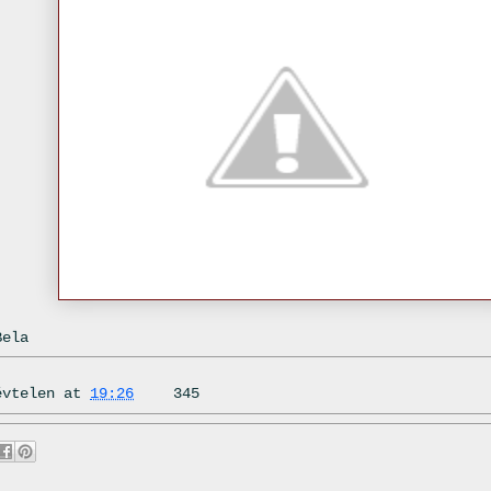
Bela
évtelen
at
19:26
345