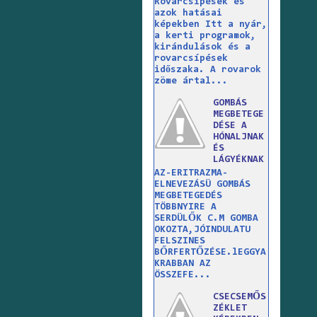
Rovarcsípések és
azok hatásai
képekben Itt a nyár,
a kerti programok,
kirándulások és a
rovarcsípések
időszaka. A rovarok
zöme ártal...
GOMBÁS
MEGBETEGE
DÉSE A
HÓNALJNAK
ÉS
LÁGYÉKNAK
AZ-ERITRAZMA-
ELNEVEZÁSÜ GOMBÁS
MEGBETEGEDÉS
TÖBBNYIRE A
SERDÜLŐK C.M GOMBA
OKOZTA,JÓINDULATU
FELSZINES
BŐRFERTŐZÉSE.lEGGYA
KRABBAN AZ
ÖSSZEFE...
CSECSEMŐS
ZÉKLET