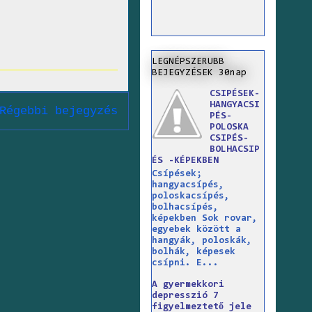
LEGNÉPSZERUBB
BEJEGYZÉSEK 30nap
CSIPÉSEK-
HANGYACSI
Régebbi bejegyzés
PÉS-
POLOSKA
CSIPÉS-
BOLHACSIP
ÉS -KÉPEKBEN
Csípések;
hangyacsípés,
poloskacsípés,
bolhacsípés,
képekben Sok rovar,
egyebek között a
hangyák, poloskák,
bolhák, képesek
csípni. E...
A gyermekkori
depresszió 7
figyelmeztető jele