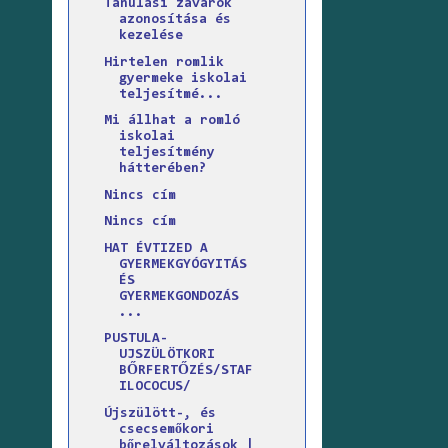
Tanulási zavarok
azonosítása és
kezelése
Hirtelen romlik
gyermeke iskolai
teljesítmé...
Mi állhat a romló
iskolai
teljesítmény
hátterében?
Nincs cím
Nincs cím
HAT ÉVTIZED A
GYERMEKGYÓGYITÁS
ÉS
GYERMEKGONDOZÁS
...
PUSTULA-
UJSZÜLÖTKORI
BŐRFERTŐZÉS/STAF
ILOCOCUS/
Újszülött-, és
csecsemőkori
bőrelváltozások |