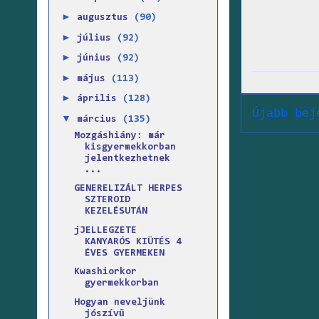
►
augusztus
(90)
►
július
(92)
►
június
(92)
►
május
(113)
►
április
(128)
Újabb bej
▼
március
(135)
Mozgáshiány: már
kisgyermekkorban
jelentkezhetnek
...
GENERELIZÁLT HERPES
SZTEROID
KEZELÉSUTÁN
jJELLEGZETE
KANYARÓS KIÜTÉS 4
ÉVES GYERMEKEN
Kwashiorkor
gyermekkorban
Hogyan neveljünk
jószívű