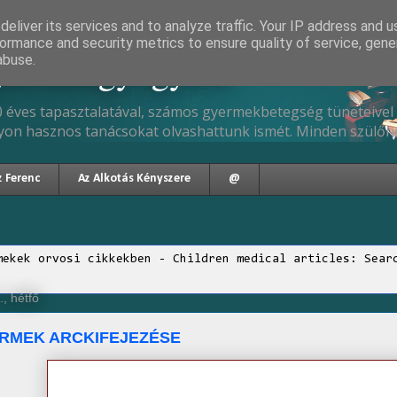
eliver its services and to analyze traffic. Your IP address and 
ormance and security metrics to ensure quality of service, gen
gyermekgyógyász
abuse.
 éves tapasztalatával, számos gyermekbetegség tüneteivel 
yon hasznos tanácsokat olvashattunk ismét. Minden szülőne
z Ferenc
Az Alkotás Kényszere
@
mekek orvosi cikkekben - Children medical articles: Sear
, hétfő
RMEK ARCKIFEJEZÉSE