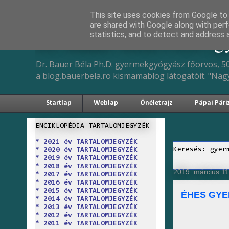
This site uses cookies from Google to d
are shared with Google along with perf
Dr. Bauer Béla Ph.D. 
statistics, and to detect and address 
Dr. Bauer Béla Ph.D. gyermekgyógyász főorvos, 50
a blog.bauerbela.ro kismamablog látogatóit. "Nag
Startlap
Weblap
Önéletrajz
Pápai Pári
ENCIKLOPÉDIA TARTALOMJEGYZÉK
* 2021 év TARTALOMJEGYZÉK
Keresés: gyer
* 2020 év TARTALOMJEGYZÉK
* 2019 év TARTALOMJEGYZÉK
* 2018 év TARTALOMJEGYZÉK
2019. március 11.
* 2017 év TARTALOMJEGYZÉK
* 2016 év TARTALOMJEGYZÉK
* 2015 év TARTALOMJEGYZÉK
ÉHES GYE
* 2014 év TARTALOMJEGYZÉK
* 2013 év TARTALOMJEGYZÉK
* 2012 év TARTALOMJEGYZÉK
* 2011 év TARTALOMJEGYZÉK