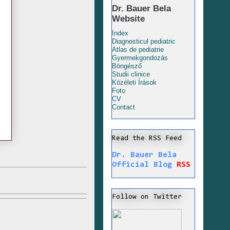
Dr. Bauer Bela
Website
Index
Diagnosticul pediatric
Atlas de pediatrie
Gyermekgondozás
Böngésző
Studii clinice
Közéleti Írások
Foto
CV
Contact
Read the RSS Feed
Dr. Bauer Bela
Official Blog
RSS
Follow on Twitter