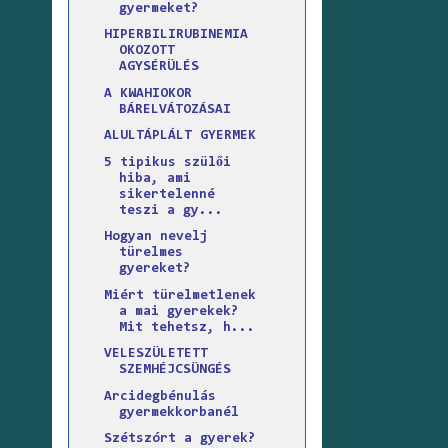
gyermeket?
HIPERBILIRUBINEMIA
OKOZOTT
AGYSÉRÜLÉS
A KWAHIOKOR
BÁRELVÁTOZÁSAI
ALULTÁPLÁLT GYERMEK
5 tipikus szülői
hiba, ami
sikertelenné
teszi a gy...
Hogyan nevelj
türelmes
gyereket?
Miért türelmetlenek
a mai gyerekek?
Mit tehetsz, h...
VELESZÜLETETT
SZEMHÉJCSÜNGÉS
Arcidegbénulás
gyermekkorbanél
Szétszórt a gyerek?