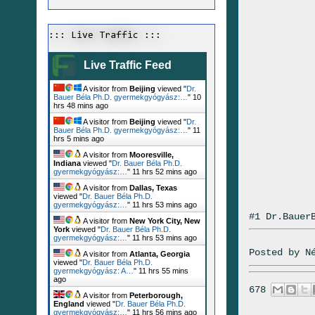
::: Live Traffic :::
Live Traffic Feed
A visitor from
Beijing
viewed "
Dr.
Bauer Béla Ph.D. gyermekgyógyász:…
"
10
hrs 48 mins ago
A visitor from
Beijing
viewed "
Dr.
Bauer Béla Ph.D. gyermekgyógyász:…
"
11
hrs 5 mins ago
A visitor from
Mooresville,
Indiana
viewed "
Dr. Bauer Béla Ph.D.
gyermekgyógyász:…
"
11 hrs 52 mins ago
A visitor from
Dallas, Texas
viewed "
Dr. Bauer Béla Ph.D.
gyermekgyógyász:…
"
11 hrs 53 mins ago
#1 Dr.Bauer
A visitor from
New York City, New
York
viewed "
Dr. Bauer Béla Ph.D.
gyermekgyógyász:…
"
11 hrs 53 mins ago
Posted by
N
A visitor from
Atlanta, Georgia
viewed "
Dr. Bauer Béla Ph.D.
gyermekgyógyász: A…
"
11 hrs 55 mins
ago
678
A visitor from
Peterborough,
England
viewed "
Dr. Bauer Béla Ph.D.
gyermekgyógyász:…
"
11 hrs 56 mins ago