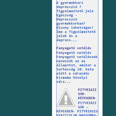
A gyermekkori
depresszió 7
figyelmeztető jele
Egészség -
Depresszió
gyermekkorban?
Bizony lehetséges!
Íme a figyelmeztető
jelek és a
depress...
Fenyegető vetélés
Fenyegető vetélés
Fenyegető vetélésnek
nevezzük az az
állapotot, amikor a
terhesség 20. hete
előtt a várandós
kismama hüvelyi
vérz...
PITYRIAZI
SOK-
KÉPEKBEN-
PITYRIÁZI
SOK –
KÉPEKBEN- PITYRIASIS
VERZICOLOR-NAPGOMBA-