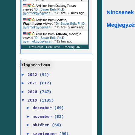
A visitor from
Dallas, Texas
viewed "
Dr. Bauer Béla Ph.D.
Nincsenek
gyermekgyógyász:…
"
11 hrs 56 mins ago
A visitor from
Seattle,
Washington
viewed "
Dr. Bauer Béla Ph.D.
Megjegyzé
gyermekgyógyász:…
"
11 hrs 59 mins ago
A visitor from
Atlanta, Georgia
viewed "
Dr. Bauer Béla Ph.D.
gyermekgyógyász:…
"
12 hrs ago
Get Script
Real Time
Tracking ON
Blogarchívum
►
2022
(92)
►
2021
(612)
►
2020
(747)
▼
2019
(1135)
►
december
(69)
►
november
(82)
►
október
(66)
►
szeptember
(90)