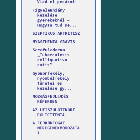
Vidd el pecázni!
Figyelemhiány
kezelése
gyerekeknél –
Hogyan tud se...
SZEPTIKUS ARTRITISZ
MYASTHÉNIA GRAVIS
Scrofuloderma
„Tuberculosis
colliquativa
cutis”
Gyomorfekély,
nyombélfekély
tünetei és
kezelése gy...
MOZGÁSFEJLŐDÉS
KÉPEKBEN
AZ UIJSZÜLÖTTKORI
POLICITÉMIA
A FEJKÖRFOGAT
MÉRÉGÉNEKMÓDÖZATA
I