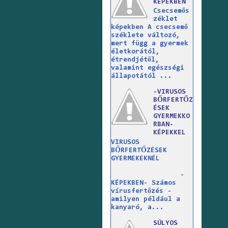
KÉPEKBEN
Csecsemős
zéklet
képekben A csecsemő
széklete változó,
mert függ a gyermek
életkorától,
étrendjétől,
valamint egészségi
állapotától ...
-VIRUSOS
BŐRFERTŐZ
ÉSEK
GYERMEKKO
RBAN-
KÉPEKKEL
VIRUSOS
BŐRFERTŐZÉSEK
GYERMEKEKNÉL
-
KÉPEKBEN- Számos
vírusfertőzés -
amilyen például a
kanyaró, a...
SÚLYOS