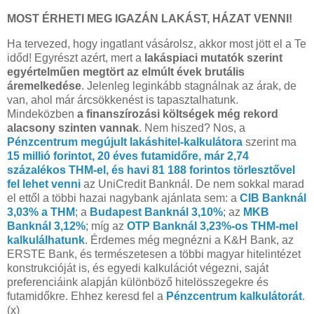
MOST ÉRHETI MEG IGAZÁN LAKÁST, HÁZAT VENNI!
Ha tervezed, hogy ingatlant vásárolsz, akkor most jött el a Te
időd! Egyrészt azért, mert a
lakáspiaci mutatók szerint
egyértelműen megtört az elmúlt évek brutális
áremelkedése
. Jelenleg leginkább stagnálnak az árak, de
van, ahol már árcsökkenést is tapasztalhatunk.
Mindeközben
a finanszírozási költségek még rekord
alacsony szinten vannak
. Nem hiszed? Nos, a
Pénzcentrum megújult lakáshitel-kalkulátora
szerint ma
15 millió forintot, 20 éves futamidőre, már 2,74
százalékos THM-el, és havi 81 188 forintos törlesztővel
fel lehet venni
az UniCredit Banknál. De nem sokkal marad
el ettől a többi hazai nagybank ajánlata sem: a
CIB Banknál
3,03% a THM
; a
Budapest Banknál 3,10%
; az
MKB
Banknál 3,12%
; míg az
OTP Banknál 3,23%-os THM-mel
kalkulálhatunk
. Érdemes még megnézni a K&H Bank, az
ERSTE Bank, és természetesen a többi magyar hitelintézet
konstrukcióját is, és egyedi kalkulációt végezni, saját
preferenciáink alapján különböző hitelösszegekre és
futamidőkre. Ehhez keresd fel a
Pénzcentrum kalkulátorát
.
(x)