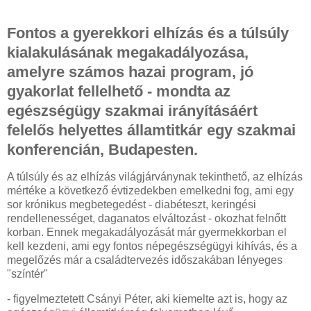
Fontos a gyerekkori elhízás és a túlsúly
kialakulásának megakadályozása,
amelyre számos hazai program, jó
gyakorlat fellelhető - mondta az
egészségügy szakmai irányításáért
felelős helyettes államtitkár egy szakmai
konferencián, Budapesten.
A túlsúly és az elhízás világjárványnak tekinthető, az elhízás
mértéke a következő évtizedekben emelkedni fog, ami egy
sor krónikus megbetegedést - diabéteszt, keringési
rendellenességet, daganatos elváltozást - okozhat felnőtt
korban. Ennek megakadályozását már gyermekkorban el
kell kezdeni, ami egy fontos népegészségügyi kihívás, és a
megelőzés már a családtervezés időszakában lényeges
"színtér"
- figyelmeztetett Csányi Péter, aki kiemelte azt is, hogy az