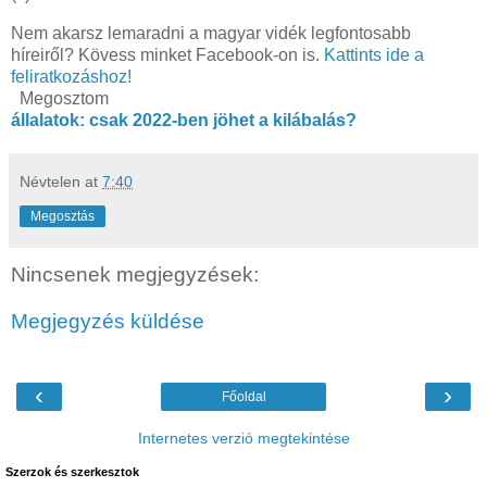
Nem akarsz lemaradni a magyar vidék legfontosabb
híreiről? Kövess minket Facebook-on is.
Kattints ide a
feliratkozáshoz!
Megosztom
állalatok: csak 2022-ben jöhet a kilábalás?
Névtelen
at
7:40
Megosztás
Nincsenek megjegyzések:
Megjegyzés küldése
‹
›
Főoldal
Internetes verzió megtekintése
Szerzok és szerkesztok