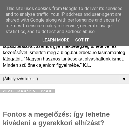
This site uses cookies from Google to deliver its services
Dr. Bauer Béla Ph.D.
and to analyze traffic. Your IP address and user-agent are
shared with Google along with performance and security
gyermekgyógyász
metrics to ensure quality of service, generate usage
statistics, and to detect and address abuse.
Dr. Bauer Béla Ph.D. gyermekgyógyász főorvos, 50 éves
LEARN MORE
GOT IT
tapasztalatával, számos gyermekbetegség tüneteivel és
kezelésével ismerteti meg a blog.bauerbela.ro kismamablog
látogatóit. "Nagyon hasznos tanácsokat olvashattunk ismét.
Minden szülőnek ajánlom figyelmébe." K.L.
▼
2021. január 5., kedd
Fontos a megelőzés: így lehetne
kivédeni a gyerekkori elhízást?