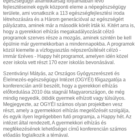
egészségügyi államtitkárság folyamatban lévő
fejlesztéseinek egyik központi eleme a népegészségügy
területe, ami vonatkozik a 113 egészségfejlesztési iroda
létrehozására és a Három generációval az egészségért
pályázatra, aminek már a második körét írták ki. Kitért arra is,
hogy a gyerekkori elhízás megakadályozását célzó
programok szerves része a mozgás, aminek szintén be kell
épülnie már gyermekkorban a mindennapokba. A programok
közül kiemelte a vízfogyasztás népszerűsítését célzó -
immár tízéves - Happy hét programot, amelyen idén közel
ezer iskola vett részt 170 ezer iskolás bevonásával.
Szentiványi Mátyás, az Országos Gyógyszerészeti és
Élelmezés-egészségügyi Intézet (OGYÉI) főigazgatója a
konferencián arról beszélt, hogy a gyerekkori elhízás
előfordulása 2010 óta stagnál Magyarországon, de még
mindig negyedik, ötödik gyermek elhízott vagy túlsúlyos.
Megjegyezte, az OGYÉI számos olyan projektben vesz
részt, amely a gyermekkori elhízás megelőzését szolgálja,
és egyik ilyen legrégebben futó programja, a Happy hét. Az
intézet által rendezett, A gyermekkori elhízás és
megfékezésének lehetőségei című konferencián számos
előadás foglalkozik a témával.