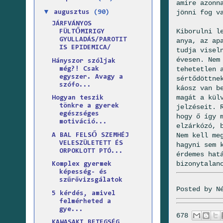
amire azonn
▼
jönni fog v
augusztus
(90)
JÁRFVÁNYOS
Kiborulni l
FÜLTŐMIRIGY
GYULLADÁS/PAROTIT
anya, az ap
IS EPIDEMICA/
tudja visel
évesen. Nem
Hányszor szóljak
tehetetlen 
még?! Csak
egyszer. Avagy a
sértődöttne
szófo...
káosz van b
magát a kül
Hogyan teszik
tönkre a gyerek
jelzéseit. 
egészséges
hogy ő így 
motiváció...
elzárkózó, 
Nem kell me
A BAL FELSŐ SZEMHÉJ
VELESZÜLETETT ÉS
hagyni sem 
ORPOKLOTT PTÓ...
érdemes hat
bizonytalan
Komplex gyermek
képesség- és
szűrővizsgálatok
Posted by
N
5 kérdés, amivel
felmérheted a
gye...
678
KAWASAKI BETEGSÉG