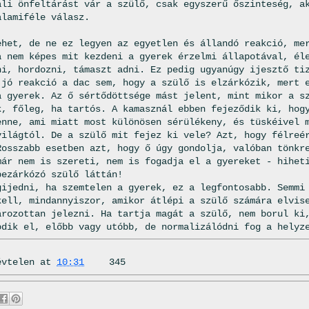
ali önfeltárást vár a szülő, csak egyszerű őszinteség, a
alamiféle válasz.
ehet, de ne ez legyen az egyetlen és állandó reakció, me
a nem képes mit kezdeni a gyerek érzelmi állapotával, él
ni, hordozni, támaszt adni. Ez pedig ugyanúgy ijesztő ti
 jó reakció a dac sem, hogy a szülő is elzárkózik, mert 
a gyerek. Az ő sértődöttsége mást jelent, mint mikor a s
k, főleg, ha tartós. A kamasznál ebben fejeződik ki, hog
enne, ami miatt most különösen sérülékeny, és tüskéivel 
világtól. De a szülő mit fejez ki vele? Azt, hogy félreé
Rosszabb esetben azt, hogy ő úgy gondolja, valóban tönkr
már nem is szereti, nem is fogadja el a gyereket - hihet
bezárkózó szülő láttán!
gijedni, ha szemtelen a gyerek, ez a legfontosabb. Semmi
kell, mindannyiszor, amikor átlépi a szülő számára elvis
ározottan jelezni. Ha tartja magát a szülő, nem borul ki
odik el, előbb vagy utóbb, de normalizálódni fog a helyz
évtelen
at
10:31
345