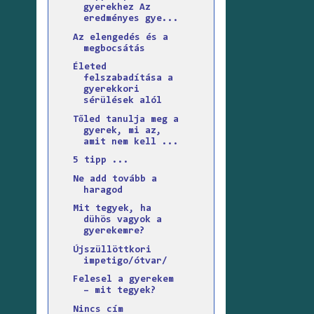
gyerekhez Az
eredményes gye...
Az elengedés és a
megbocsátás
Életed
felszabadítása a
gyerekkori
sérülések alól
Tőled tanulja meg a
gyerek, mi az,
amit nem kell ...
5 tipp ...
Ne add tovább a
haragod
Mit tegyek, ha
dühös vagyok a
gyerekemre?
Újszüllöttkori
impetigo/ótvar/
Felesel a gyerekem
– mit tegyek?
Nincs cím