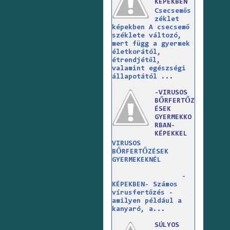
KÉPEKBEN
Csecsemős
zéklet
képekben A csecsemő
széklete változó,
mert függ a gyermek
életkorától,
étrendjétől,
valamint egészségi
állapotától ...
-VIRUSOS
BŐRFERTŐZ
ÉSEK
GYERMEKKO
RBAN-
KÉPEKKEL
VIRUSOS
BŐRFERTŐZÉSEK
GYERMEKEKNÉL
-
KÉPEKBEN- Számos
vírusfertőzés -
amilyen például a
kanyaró, a...
SÚLYOS