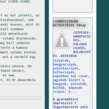
kkor előbb-utóbb
rt az azt jelenti, az
etszakaszával, nem
LEGNÉPSZERUBB
zenöt évesen, mint öt
BEJEGYZÉSEK 30nap
ezzel szemben
CSIPÉSEK-
zülő mutatkozik
HANGYACSI
y valami átalakulás,
PÉS-
meg kell védenie
POLOSKA
rtette a kamasz
CSIPÉS-
ement valami köztük,
BOLHACSIP
ÉS -KÉPEKBEN
i ezt a serdülő egy
Csípések;
hangyacsípés,
 nincs veszve. De
poloskacsípés,
elhető határt,
bolhacsípés,
, és nem
képekben Sok rovar,
et. #1 Dr.BauerBela
egyebek között a
hangyák, poloskák,
bolhák, képesek
csípni. E...
A gyermekkori
depresszió 7
figyelmeztető jele