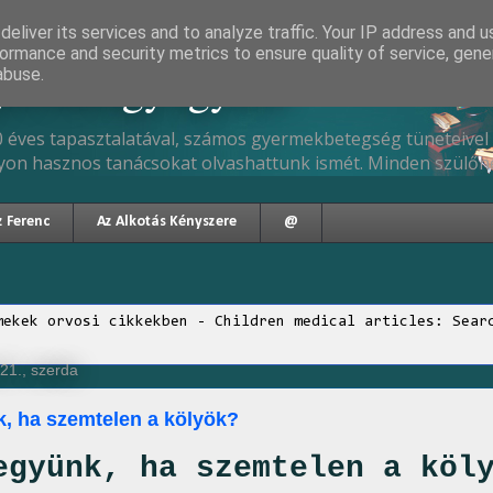
eliver its services and to analyze traffic. Your IP address and 
ormance and security metrics to ensure quality of service, gen
gyermekgyógyász
abuse.
 éves tapasztalatával, számos gyermekbetegség tüneteivel 
yon hasznos tanácsokat olvashattunk ismét. Minden szülőne
z Ferenc
Az Alkotás Kényszere
@
mekek orvosi cikkekben - Children medical articles: Sear
21., szerda
k, ha szemtelen a kölyök?
együnk, ha szemtelen a köl