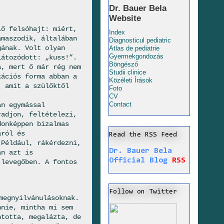
Dr. Bauer Bela
Website
lő felsóhajt: miért,
Index
amaszodik, általában
Diagnosticul pediatric
gának. Volt olyan
Atlas de pediatrie
Gyermekgondozás
látozódott: „kuss!”.
Böngésző
a, mert ő már rég nem
Studii clinice
kációs forma abban a
Közéleti Írások
, amit a szülőktől
Foto
CV
Contact
an egymással
radjon, feltételezi,
donképpen bizalmas
áról és
Read the RSS Feed
 Például, rákérdezni,
Dr. Bauer Bela
án azt is
Official Blog
RSS
 levegőben. A fontos
Follow on Twitter
megnyilvánulásoknak.
nnie, mintha mi sem
ntotta, megalázta, de