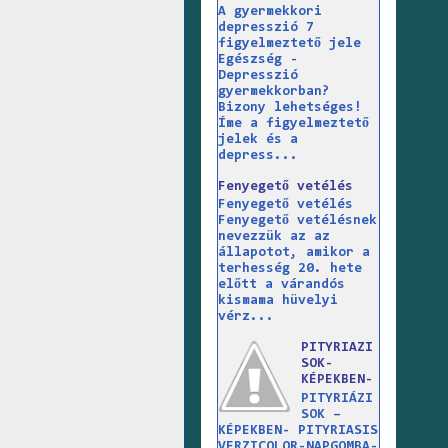
A gyermekkori
depresszió 7
figyelmeztető jele
Egészség -
Depresszió
gyermekkorban?
Bizony lehetséges!
Íme a figyelmeztető
jelek és a
depress...
Fenyegető vetélés
Fenyegető vetélés
Fenyegető vetélésnek
nevezzük az az
állapotot, amikor a
terhesség 20. hete
előtt a várandós
kismama hüvelyi
vérz...
PITYRIAZI
SOK-
KÉPEKBEN-
PITYRIÁZI
SOK –
KÉPEKBEN- PITYRIASIS
VERZICOLOR-NAPGOMBA-