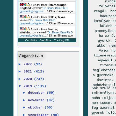
minde
A visitor from
Peterborough,
felvétel
England
viewed "
Dr. Bauer Béla Ph.D.
reagál, ho
gyermekgyógyász:…
"
13 hrs 55 mins ago
hadüzen
A visitor from
Dallas, Texas
viewed "
Dr. Bauer Béla Ph.D.
komolyan a
gyermekgyógyász:…
"
13 hrs 55 mins ago
különbe
A visitor from
Seattle,
amennyiben
Washington
viewed "
Dr. Bauer Béla Ph.D.
ha az év
gyermekgyógyász:…
"
13 hrs 58 mins ago
gyerek, 
Get Script
Real Time
Tracking ON
akkor nem
Vajon ho
tizenévesb
Blogarchívum
egyedül 
►
2022
(92)
tizenév
meglehetőse
►
2021
(612)
a gyermeke,
►
2020
(747)
őszinte. 
sebezhetetl
▼
2019
(1135)
Sok szülő s
Hanem le
►
tekintélyük
december
(69)
gyerek vala
néha teljes
ha
►
november
(82)
nem tudom, 
►
fog azonnal
október
(66)
gyerek felé
►
szeptember
(90)