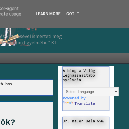
user-agent
erate usage
LEARN MORE
GOT IT
és kezelésével ismerteti meg
k ajánlom figyelmébe." K.L.
A blog a Világ
leghasználtabb
nyelvein
ch box
Powered by
Translate
yök?
Dr. Bauer Bela www