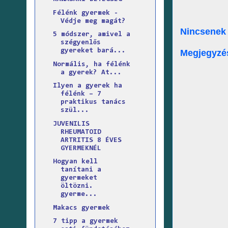
Félénk gyermek -
Védje meg magát?
Nincsenek
5 módszer, amivel a
szégyenlős
gyereket bará...
Megjegyzé
Normális, ha félénk
a gyerek? At...
Ilyen a gyerek ha
félénk – 7
praktikus tanács
szül...
JUVENILIS
RHEUMATOID
ARTRITIS 8 ÉVES
GYERMEKNÉL
Hogyan kell
tanítani a
gyermeket
öltözni.
gyerme...
Makacs gyermek
7 tipp a gyermek