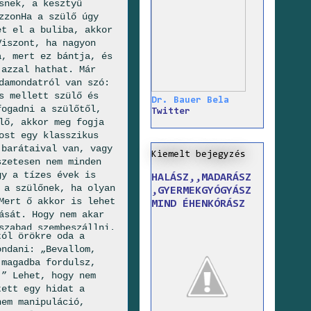
snek, a kesztyű
zzonHa a szülő úgy
et el a buliba, akkor
Viszont, ha nagyon
a, mert ez bántja, és
 azzal hathat. Már
damondatról van szó:
s mellett szülő és
Dr. Bauer Bela
fogadni a szülőtől,
Twitter
lő, akkor meg fogja
ost egy klasszikus
 barátaival van, vagy
Kiemelt bejegyzés
szetesen nem minden
gy a tízes évek is
HALÁSZ,,MADARÁSZ
 a szülőnek, ha olyan
,GYERMEKGYÓGYÁSZ
Mert ő akkor is lehet
MIND ÉHENKÓRÁSZ
ását. Hogy nem akar
szabad szembeszállni.
tól örökre oda a
 Elismerheti, ha a
ondani: „Bevallom,
t igaza. Bevallhatja,
 magadba fordulsz,
kapcsolatban.
.” Lehet, hogy nem
powered by Rubicon Proj
tett egy hidat a
nem manipuláció,