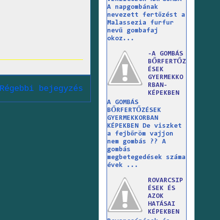
A napgombának
nevezett fertőzést a
Malassezia furfur
nevű gombafaj
okoz...
-A GOMBÁS
BŐRFERTŐZ
ÉSEK
GYERMEKKO
RBAN-
Régebbi bejegyzés
KÉPEKBEN
A GOMBÁS
BŐRFERTŐZÉSEK
GYERMEKKORBAN
KÉPEKBEN De viszket
a fejbőröm vajjon
nem gombás ?? A
gombás
megbetegedések száma
évek ...
ROVARCSIP
ÉSEK ÉS
AZOK
HATÁSAI
KÉPEKBEN