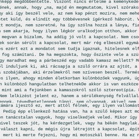
nképp megdöbbentette. Viszont nincs értelme a keménykedé
ének, annak, hogy „na, majd én megmutatom, kivel szórako
gy aki így beszél vele, az nem kap pénzt mozira, nem meh
etet küld, és elindít egy többévesnek ígérkező háborút. 
zt mondja, nem szeretné, ha így szólna hozzá a lánya, fi
n sem akarja, hogy ilyen légkör uralkodjon otthon, akkor
 megvan a bizalom, ha addig jó volt a kapcsolat. Nem cso
ek során sérült a kapcsolat, mert már rég elbeszél egymá
és ezért ezt a mondatot sem tudja igaznak, hitelesnek el
 fog számítani. De ha megszokta, hogy őszinte vele a szü
gy maradhat meg a párbeszéd egy vadabb kamasz mellett? M
ől induljunk ki, aki rácsapja a szülő orrára az ajtót, a
a szobájában, aki érzelmekről nem szívesen beszél. Termé
es ilyen, ahogy minden életkorban különbözőek vagyunk, ú
n különböző hangulatban telhetnekDe akkor is van eszköze
 mint ami a fejünkben a kamaszokról szóló sztereotípia. 
Nem lelkizést jelent ez, hanem a sérülékenység felvállal
ennek, tévedhetetlennek tűnni, sem olyannak, akivel nem 
zámára ijesztő ez, mert attól félnek, egy ilyen vallomás
gyen ember, aki hibázik, és vállalja, hogyha hülye volt.
. Pedig épp ellenkező hatása van, ha a szülő képes azt m
mit jobban tud, valamihez jobban ért, valamiben neki vol
en tanácstalan vagyok, hogy viselkedjek veled. Mikor így
 bizonytalan egy helyzetben, akár konkrétan a gyerekkel 
mivel teszek jót, ha kérdezgetlek, vagy ha békén hagylak
 választ kapni, de mégis újra létrejött a kapcsolat, épí
, mert ki merte fejezni, hogy mi motoszkál benne. Ha ez 