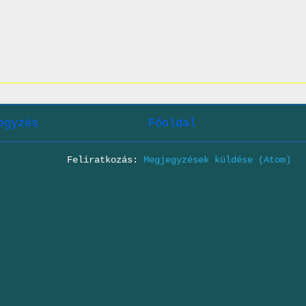
egyzés
Főoldal
Feliratkozás:
Megjegyzések küldése (Atom)