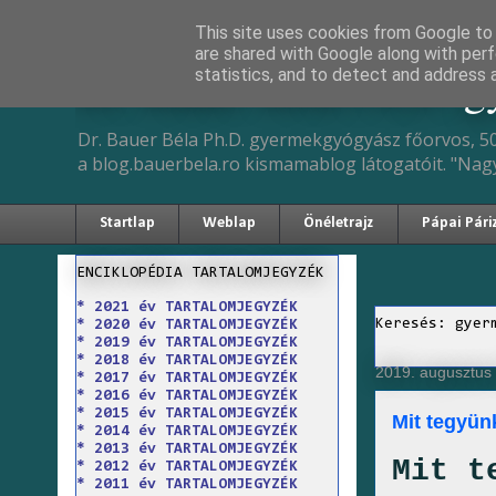
This site uses cookies from Google to d
are shared with Google along with perf
Dr. Bauer Béla Ph.D. 
statistics, and to detect and address 
Dr. Bauer Béla Ph.D. gyermekgyógyász főorvos, 50
a blog.bauerbela.ro kismamablog látogatóit. "Nag
Startlap
Weblap
Önéletrajz
Pápai Pári
ENCIKLOPÉDIA TARTALOMJEGYZÉK
* 2021 év TARTALOMJEGYZÉK
Keresés: gyer
* 2020 év TARTALOMJEGYZÉK
* 2019 év TARTALOMJEGYZÉK
* 2018 év TARTALOMJEGYZÉK
2019. augusztus 
* 2017 év TARTALOMJEGYZÉK
* 2016 év TARTALOMJEGYZÉK
* 2015 év TARTALOMJEGYZÉK
Mit tegyün
* 2014 év TARTALOMJEGYZÉK
* 2013 év TARTALOMJEGYZÉK
Mit t
* 2012 év TARTALOMJEGYZÉK
* 2011 év TARTALOMJEGYZÉK