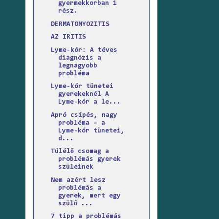
gyermekkorban 1
rész.
DERMATOMYOZITIS
AZ IRITIS
Lyme-kór: A téves
diagnózis a
legnagyobb
probléma
Lyme-kór tünetei
gyerekeknél A
Lyme-kór a le...
Apró csípés, nagy
probléma – a
Lyme-kór tünetei,
d...
Túlélő csomag a
problémás gyerek
szüleinek
Nem azért lesz
problémás a
gyerek, mert egy
szülő ...
7 tipp a problémás