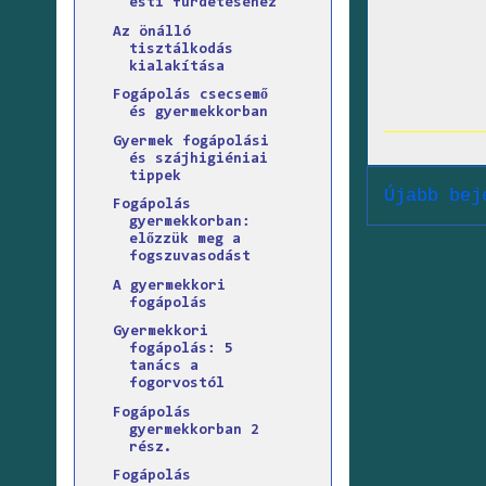
esti fürdetéséhez
Az önálló
tisztálkodás
kialakítása
Fogápolás csecsemő
és gyermekkorban
Gyermek fogápolási
és szájhigiéniai
tippek
Újabb bej
Fogápolás
gyermekkorban:
előzzük meg a
fogszuvasodást
A gyermekkori
fogápolás
Gyermekkori
fogápolás: 5
tanács a
fogorvostól
Fogápolás
gyermekkorban 2
rész.
Fogápolás