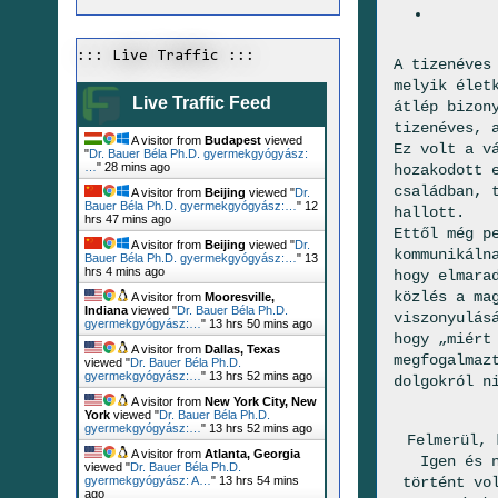
::: Live Traffic :::
A tizenéves
melyik élet
Live Traffic Feed
átlép bizon
tizenéves, 
A visitor from
Budapest
viewed
Ez volt a v
"
Dr. Bauer Béla Ph.D. gyermekgyógyász:
…
"
28 mins ago
hozakodott 
családban, 
A visitor from
Beijing
viewed "
Dr.
Bauer Béla Ph.D. gyermekgyógyász:…
"
12
hallott.
hrs 47 mins ago
Ettől még p
A visitor from
Beijing
viewed "
Dr.
kommunikáln
Bauer Béla Ph.D. gyermekgyógyász:…
"
13
hrs 4 mins ago
hogy elmara
közlés a ma
A visitor from
Mooresville,
Indiana
viewed "
Dr. Bauer Béla Ph.D.
viszonyulás
gyermekgyógyász:…
"
13 hrs 50 mins ago
hogy „miért
A visitor from
Dallas, Texas
megfogalmaz
viewed "
Dr. Bauer Béla Ph.D.
gyermekgyógyász:…
"
13 hrs 52 mins ago
dolgokról n
A visitor from
New York City, New
York
viewed "
Dr. Bauer Béla Ph.D.
gyermekgyógyász:…
"
13 hrs 52 mins ago
Felmerül, 
A visitor from
Atlanta, Georgia
Igen és 
viewed "
Dr. Bauer Béla Ph.D.
történt vo
gyermekgyógyász: A…
"
13 hrs 54 mins
ago