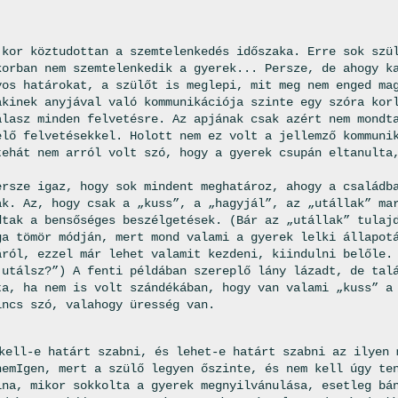
 kor köztudottan a szemtelenkedés időszaka. Erre sok szü
korban nem szemtelenkedik a gyerek... Persze, de ahogy k
yos határokat, a szülőt is meglepi, mit meg nem enged ma
akinek anyjával való kommunikációja szinte egy szóra kor
álasz minden felvetésre. Az apjának csak azért nem mondt
elő felvetésekkel. Holott nem ez volt a jellemző kommuni
tehát nem arról volt szó, hogy a gyerek csupán eltanulta
ersze igaz, hogy sok mindent meghatároz, ahogy a családb
ak. Az, hogy csak a „kuss”, a „hagyjál”, az „utállak” ma
dtak a bensőséges beszélgetések. (Bár az „utállak” tulaj
ga tömör módján, mert mond valami a gyerek lelki állapot
áról, ezzel már lehet valamit kezdeni, kiindulni belőle.
 utálsz?”) A fenti példában szereplő lány lázadt, de tal
ta, ha nem is volt szándékában, hogy van valami „kuss” a
incs szó, valahogy üresség van.
kell-e határt szabni, és lehet-e határt szabni az ilyen 
nemIgen, mert a szülő legyen őszinte, és nem kell úgy te
lna, mikor sokkolta a gyerek megnyilvánulása, esetleg bá