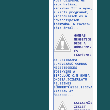
Rovarcsípések és
azok hatásai
képekben Itt a nyár,
a kerti programok,
kirándulások és a
rovarcsípések
időszaka. A rovarok
zöme ártal...
GOMBÁS
MEGBETEGE
DÉSE A
HÓNALJNAK
ÉS
LÁGYÉKNAK
AZ-ERITRAZMA-
ELNEVEZÁSÜ GOMBÁS
MEGBETEGEDÉS
TÖBBNYIRE A
SERDÜLŐK C.M GOMBA
OKOZTA,JÓINDULATU
FELSZINES
BŐRFERTŐZÉSE.lEGGYA
KRABBAN AZ
ÖSSZEFE...
CSECSEMŐS
ZÉKLET