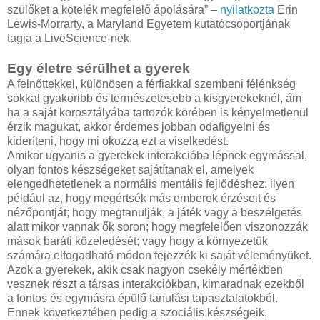
szülőket a kötelék megfelelő ápolására” –
nyilatkozta
Erin
Lewis-Morrarty, a Maryland Egyetem kutatócsoportjának
tagja a LiveScience-nek.
Egy életre sérülhet a gyerek
A felnőttekkel, különösen a férfiakkal szembeni félénkség
sokkal gyakoribb és természetesebb a kisgyerekeknél, ám
ha a saját korosztályába tartozók körében is kényelmetlenül
érzik magukat, akkor érdemes jobban odafigyelni és
kideríteni, hogy mi okozza ezt a viselkedést.
Amikor ugyanis a gyerekek interakcióba lépnek egymással,
olyan fontos készségeket sajátítanak el, amelyek
elengedhetetlenek a normális mentális fejlődéshez: ilyen
például az, hogy megértsék más emberek érzéseit és
nézőpontját; hogy megtanulják, a játék vagy a beszélgetés
alatt mikor vannak ők soron; hogy megfelelően viszonozzák
mások baráti közeledését; vagy hogy a környezetük
számára elfogadható módon fejezzék ki saját véleményüket.
Azok a gyerekek, akik csak nagyon csekély mértékben
vesznek részt a társas interakciókban, kimaradnak ezekből
a fontos és egymásra épülő tanulási tapasztalatokból.
Ennek következtében pedig a szociális készségeik,