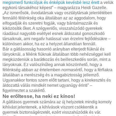
megismerő funkciójuk és énképük kevésbé lesz érett
a velük
egykorú társakéhoz képest” – magyarázza Heidi Gazelle.
„Az ismerősök, óvodatársak vagy osztálytársak jelenlétében
fennálló félénkség oka általában az az aggodalom, hogy
elfogadják és szeretni fogják, vagy bántalmazzák és
kiközösítik őket. A szégyenlős, visszahúzódó gyerekek
ráadásul nagyobb eséllyel esnek áldozatul gonoszkodó
társaiknak, ami negatív hatással van érzelmi fejlődésükre –
különösen akkor, ha ez a helyzet állandóan fennáll.
Bár a gátlásosság hasonló arányban elterjedt fiúknál és
lányoknál, a félénk fiúknak általában több nehézséggel kell
megküzdeniük a barátkozás és beilleszkedés során, mint a
lányoknak. Ez valószínűleg annak köszönhető, hogy a
félénkség abban az értelemben
normasértő
, hogy a férfiakra
általában a merészség és a magabiztosság jellemző.
Ugyanakkor fontos szem előtt tartani, hogy a kirekesztés és
áldozattá válás mindkét nemet ugyanúgy érinti” –
figyelmeztet a szakértő.
Ne erőltesse, ha neki ez kínos!
A gátlásos gyermek számára az új helyzetek mindig komoly
kihívást jelentenek, a kihívások viszont csökkentik a
gyermek biztonságérzetét, ezért visszahúzódik és vár.