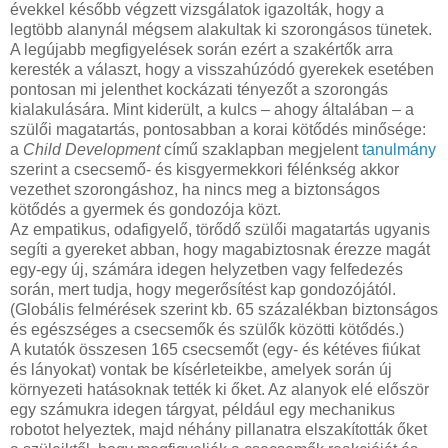
évekkel később végzett vizsgálatok igazolták, hogy a
legtöbb alanynál mégsem alakultak ki szorongásos tünetek.
A legújabb megfigyelések során ezért a szakértők arra
keresték a választ, hogy a visszahúzódó gyerekek esetében
pontosan mi jelenthet kockázati tényezőt a szorongás
kialakulására. Mint kiderült, a kulcs – ahogy általában – a
szülői magatartás, pontosabban a korai kötődés minősége:
a
Child Development
című szaklapban megjelent
tanulmány
szerint a csecsemő- és kisgyermekkori félénkség akkor
vezethet szorongáshoz, ha nincs meg a biztonságos
kötődés a gyermek és gondozója közt.
Az empatikus, odafigyelő, törődő szülői magatartás ugyanis
segíti a gyereket abban, hogy magabiztosnak érezze magát
egy-egy új, számára idegen helyzetben vagy felfedezés
során, mert tudja, hogy megerősítést kap gondozójától.
(Globális felmérések szerint kb. 65 százalékban biztonságos
és egészséges a csecsemők és szülők közötti kötődés.)
A kutatók összesen 165 csecsemőt (egy- és kétéves fiúkat
és lányokat) vontak be kísérleteikbe, amelyek során új
környezeti hatásoknak tették ki őket. Az alanyok elé először
egy számukra idegen tárgyat, például egy mechanikus
robotot helyeztek, majd néhány pillanatra elszakították őket