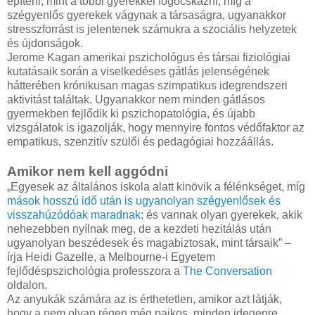
építeni, mint a többi gyerekkel fogócskázni, míg a
szégyenlős gyerekek vágynak a társaságra, ugyanakkor
stresszforrást is jelentenek számukra a szociális helyzetek
és újdonságok.
Jerome Kagan amerikai pszichológus és társai fiziológiai
kutatásaik során a viselkedéses gátlás jelenségének
hátterében krónikusan magas szimpatikus idegrendszeri
aktivitást találtak. Ugyanakkor nem minden gátlásos
gyermekben fejlődik ki pszichopatológia, és újabb
vizsgálatok is igazolják, hogy mennyire fontos védőfaktor az
empatikus, szenzitív szülői és pedagógiai hozzáállás.
Amikor nem kell aggódni
„Egyesek az általános iskola alatt kinövik a félénkséget, míg
mások hosszú idő után is ugyanolyan szégyenlősek és
visszahúzódóak maradnak
; és vannak olyan gyerekek, akik
nehezebben nyílnak meg, de a kezdeti hezitálás után
ugyanolyan beszédesek és magabiztosak, mint társaik” –
írja Heidi Gazelle, a Melbourne-i Egyetem
fejlődéspszichológia professzora a
The Conversation
oldalon.
Az anyukák számára az is érthetetlen, amikor azt látják,
hogy a nem olyan régen még pajkos, minden idegenre