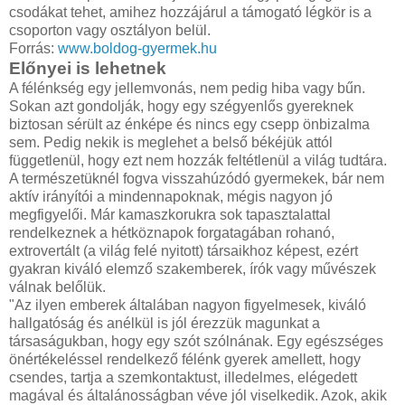
csodákat tehet, amihez hozzájárul a támogató légkör is a
csoporton vagy osztályon belül.
Forrás:
www.boldog-gyermek.hu
Előnyei is lehetnek
A félénkség egy jellemvonás, nem pedig hiba vagy bűn.
Sokan azt gondolják, hogy egy szégyenlős gyereknek
biztosan sérült az énképe és nincs egy csepp önbizalma
sem. Pedig nekik is meglehet a belső békéjük attól
függetlenül, hogy ezt nem hozzák feltétlenül a világ tudtára.
A természetüknél fogva visszahúzódó gyermekek, bár nem
aktív irányítói a mindennapoknak, mégis nagyon jó
megfigyelői. Már kamaszkorukra sok tapasztalattal
rendelkeznek a hétköznapok forgatagában rohanó,
extrovertált (a világ felé nyitott) társaikhoz képest, ezért
gyakran kiváló elemző szakemberek, írók vagy művészek
válnak belőlük.
"Az ilyen emberek általában nagyon figyelmesek, kiváló
hallgatóság és anélkül is jól érezzük magunkat a
társaságukban, hogy egy szót szólnának. Egy egészséges
önértékeléssel rendelkező félénk gyerek amellett, hogy
csendes, tartja a szemkontaktust, illedelmes, elégedett
magával és általánosságban véve jól viselkedik. Azok, akik