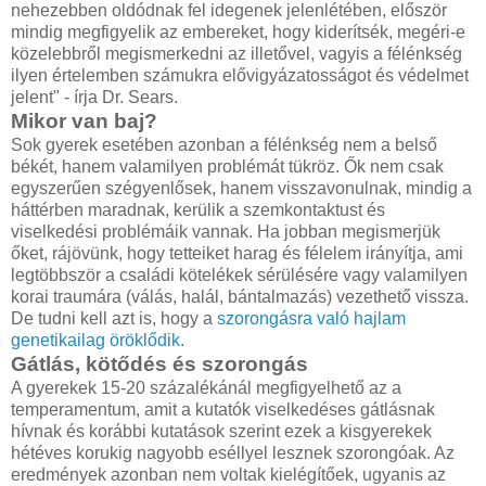
nehezebben oldódnak fel idegenek jelenlétében, először
mindig megfigyelik az embereket, hogy kiderítsék, megéri-e
közelebbről megismerkedni az illetővel, vagyis a félénkség
ilyen értelemben számukra elővigyázatosságot és védelmet
jelent" - írja Dr. Sears.
Mikor van baj?
Sok gyerek esetében azonban a félénkség nem a belső
békét, hanem valamilyen problémát tükröz. Ők nem csak
egyszerűen szégyenlősek, hanem visszavonulnak, mindig a
háttérben maradnak, kerülik a szemkontaktust és
viselkedési problémáik vannak. Ha jobban megismerjük
őket, rájövünk, hogy tetteiket harag és félelem irányítja, ami
legtöbbször a családi kötelékek sérülésére vagy valamilyen
korai traumára (válás, halál, bántalmazás) vezethető vissza.
De tudni kell azt is, hogy a
szorongásra való hajlam
genetikailag öröklődik
.
Gátlás, kötődés és szorongás
A gyerekek 15-20 százalékánál megfigyelhető az a
temperamentum, amit a kutatók viselkedéses gátlásnak
hívnak és korábbi kutatások szerint ezek a kisgyerekek
hétéves korukig nagyobb eséllyel lesznek szorongóak. Az
eredmények azonban nem voltak kielégítőek, ugyanis az