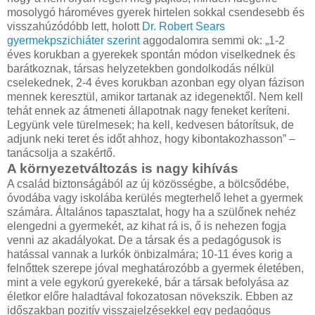
mosolygó hároméves gyerek hirtelen sokkal csendesebb és
visszahúzódóbb lett, holott
Dr. Robert Sears
gyermekpszichiáter szerint
aggodalomra semmi ok: „1-2
éves korukban a gyerekek spontán módon viselkednek és
barátkoznak, társas helyzetekben gondolkodás nélkül
cselekednek, 2-4 éves korukban azonban egy olyan fázison
mennek keresztül, amikor tartanak az idegenektől. Nem kell
tehát ennek az átmeneti állapotnak nagy feneket keríteni.
Legyünk vele türelmesek; ha kell, kedvesen bátorítsuk, de
adjunk neki teret és időt ahhoz, hogy kibontakozhasson” –
tanácsolja a szakértő.
A környezetváltozás is nagy kihívás
A család biztonságából az új közösségbe, a bölcsődébe,
óvodába vagy iskolába kerülés megterhelő lehet a gyermek
számára. Általános tapasztalat, hogy ha a szülőnek nehéz
elengedni a gyermekét, az kihat rá is, ő is nehezen fogja
venni az akadályokat. De a társak és a pedagógusok is
hatással vannak a lurkók önbizalmára; 10-11 éves korig a
felnőttek szerepe jóval meghatározóbb a gyermek életében,
mint a vele egykorú gyerekeké, bár a társak befolyása az
életkor előre haladtával fokozatosan növekszik. Ebben az
időszakban pozitív visszajelzésekkel egy pedagógus