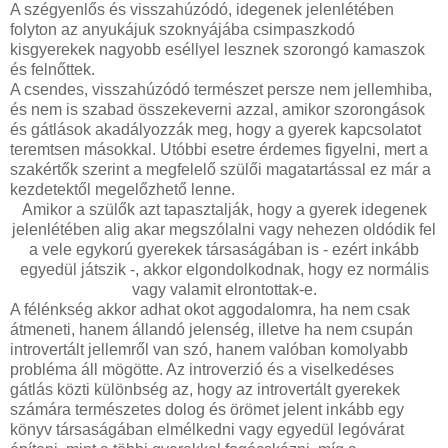
A szégyenlős és visszahúzódó, idegenek jelenlétében
folyton az anyukájuk szoknyájába csimpaszkodó
kisgyerekek nagyobb eséllyel lesznek szorongó kamaszok
és felnőttek.
A csendes, visszahúzódó természet persze nem jellemhiba,
és nem is szabad összekeverni azzal, amikor szorongások
és gátlások akadályozzák meg, hogy a gyerek kapcsolatot
teremtsen másokkal. Utóbbi esetre érdemes figyelni, mert a
szakértők szerint a megfelelő szülői magatartással ez már a
kezdetektől megelőzhető lenne.
Amikor a szülők azt tapasztalják, hogy a gyerek idegenek
jelenlétében alig akar megszólalni vagy nehezen oldódik fel
a vele egykorú gyerekek társaságában is - ezért inkább
egyedül játszik -, akkor elgondolkodnak, hogy ez normális
vagy valamit elrontottak-e.
A félénkség akkor adhat okot aggodalomra, ha nem csak
átmeneti, hanem állandó jelenség, illetve ha nem csupán
introvertált jellemről van szó, hanem valóban komolyabb
probléma áll mögötte. Az introverzió és a viselkedéses
gátlás közti különbség az, hogy az introvertált gyerekek
számára természetes dolog és örömet jelent inkább egy
könyv társaságában elmélkedni vagy egyedül legóvárat