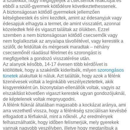
a szüleiktől, hogy megfigyeljék a csecsemők reakcióját és
ebből a szülő-gyermek kötődésre következtethessenek.
A biztonságosan kötődő gyermekek jellemzően
kétségbeestek és sírni kezdtek, amint az édesanyjuk vagy
édesapjuk elhagyta a termet, de amint visszatért, azonnal
közeledtek felé és vigaszt találtak az ölükben. Ezzel
szemben a nem biztonságosan kötődő csecsemők vagy
nem foglalkoztak az anya/apa távollétével, vagy keresték a
szülőt, de feldúltak és mérgesek maradtak – néhány
csecsemőnél ráadásul félelmet és szorongást is
megfigyeltek a gondozó visszatérése után.
Az alanyok később, 14-17 évesen több kérdőívet is
kitöltöttek, hogy a szakértők kiderítsék, milyen
szorongásos
tünetek
alakultak ki náluk. Azt találták, hogy azok a félénk
tizenévesek voltak a leginkább veszélyeztetettek, akik
kisgyerekként ún. bizonytalan-ellenállók voltak, vagyis az
elszakítást követően vigaszt kerestek ugyan gondozójuknál,
de képtelenek voltak megnyugodni.
A félénk fiúknál általában magasabb a kockázat aránya, ami
arra vezethető vissza, hogy a félénkség szociálisan kevésbé
elfogadott a férfiaknál, mint a nőknél. „Az eredmények
felhasználhatók, hogy időben felismerjük, mely gyerekek
vannak nagyobb veszélyben, illetve hogy megtanítsuk a