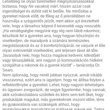
Lehetőleg ne olyan türelmetlen megnyilvánulásokkal
biztassa, hogy
Ne vacakolj már!
, hiszen azzal csak
ingerültséget és dühöt vált ki belőle. Ne minősítse a
gyereket mások előtt, de főleg az ő jelenlétében ne
használja a szégyenlős jelzőt, mert akkor azt éreztetheti
vele, hogy a társaihoz képest ő kevesebb vagy rosszabb.
„Ha vendégségbe megyünk egy rég nem látott rokonhoz,
készítsük fel a gyereket arra, hogy hogyan köszönjön és
viselkedjen, de maradjunk a számára természetes
megoldásoknál és az ő komfortzónájánál, ne várjunk el tőle
olyan extrovertált viselkedést, ami teljesen távol áll tőle.
Javasoljuk neki, hogy hozza magával kedvenc kifestőjét
vagy társasjátékát, ami nagyon jó kommunikációs hídként
szolgálhat a rokonok és a gyerek között” – tanácsolja Dr.
Sears.
Nem újdonság, hogy minél jobban nyúzzuk, annál inkább
visszavonul, ezért arra is ügyeljen, hogy ne állítsa folyton a
reflektorfénybe a gyereket. Lehet, hogy nagyon tehetséges
és ügyesen zongorázik, de vegye figyelembe, hogy vannak,
akik szórakoztatásra születtek és kérni sem kell őket, hogy
produkálják magukat, más gyerekeknek viszont időre, térre
és gyakorolásra van szükségük ahhoz, hogy
mutatványukkal magabiztosan kiálljanak mások elé. Tartsa