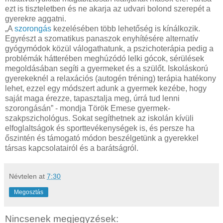
ezt is tiszteletben és ne akarja az udvari bolond szerepét a
gyerekre aggatni.
„A
szorongás
kezelésében több lehetőség is kínálkozik.
Egyrészt a szomatikus panaszok enyhítésére alternatív
gyógymódok közül válogathatunk, a pszichoterápia pedig a
problémák hátterében meghúzódó lelki gócok, sérülések
megoldásában segíti a gyermeket és a szülőt. Iskoláskorú
gyerekeknél a relaxációs (autogén tréning) terápia hatékony
lehet, ezzel egy módszert adunk a gyermek kezébe, hogy
saját maga érezze, tapasztalja meg, úrrá tud lenni
szorongásán” - mondja Török Emese gyermek-
szakpszichológus. Sokat segíthetnek az iskolán kívüli
elfoglaltságok és sporttevékenységek is, és persze ha
őszintén és támogató módon beszélgetünk a gyerekkel
társas kapcsolatairól és a barátságról.
Névtelen
at
7:30
Megosztás
Nincsenek megjegyzések: