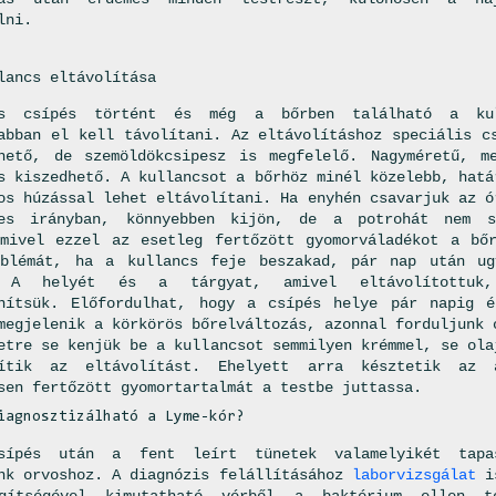
lni.
lancs eltávolítása
s csípés történt és még a bőrben található a ku
abban el kell távolítani. Az eltávolításhoz speciális c
hető, de szemöldökcsipesz is megfelelő. Nagyméretű, m
s kiszedhető. A kullancsot a bőrhöz minél közelebb, hatá
os húzással lehet eltávolítani. Ha enyhén csavarjuk az ó
tes irányban, könnyebben kijön, de a potrohát nem s
mivel ezzel az esetleg fertőzött gyomorváladékot a bő
oblémát, ha a kullancs feje beszakad, pár nap után ug
. A helyét és a tárgyat, amivel eltávolítottuk,
enítsük. Előfordulhat, hogy a csípés helye pár napig é
megjelenik a körkörös bőrelváltozás, azonnal forduljunk 
etre se kenjük be a kullancsot semmilyen krémmel, se ola
ítik az eltávolítást. Ehelyett arra késztetik az 
sen fertőzött gyomortartalmát a testbe juttassa.
iagnosztizálható a Lyme-kór?
ípés után a fent leírt tünetek valamelyikét tapas
nk orvoshoz. A diagnózis felállításához
laborvizsgálat
is
gítségével kimutatható vérből a baktérium ellen te