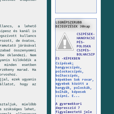
LEGNÉPSZERUBB
llancs, a lehető
BEJEGYZÉSEK 30nap
sipesz és kanál is
CSIPÉSEK-
egszívott kullancs
HANGYACSI
rozott, de óvatos,
PÉS-
ramutató járásával
POLOSKA
zabad összenyomni
CSIPÉS-
BOLHACSIP
rbe öklendezi. Nem
ÉS -KÉPEKBEN
yanis kilökődik a
Csípések;
 minden esetben
hangyacsípés,
rzékeny marad. Ha
poloskacsípés,
orvoshoz.
bolhacsípés,
jjal, ezek ugyanis
képekben Sok rovar,
egyebek között a
állatot, hogy az
hangyák, poloskák,
bolhák, képesek
csípni. E...
ztaljuk, mielőbb
A gyermekkori
depresszió 7
 szükséges lehet,
figyelmeztető jele
rmelt ellenanyag