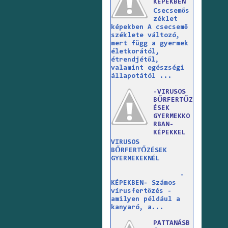
KÉPEKBEN
Csecsemős
zéklet
képekben A csecsemő
széklete változó,
mert függ a gyermek
életkorától,
étrendjétől,
valamint egészségi
állapotától ...
-VIRUSOS
BŐRFERTŐZ
ÉSEK
GYERMEKKO
RBAN-
KÉPEKKEL
VIRUSOS
BŐRFERTŐZÉSEK
GYERMEKEKNÉL
-
KÉPEKBEN- Számos
vírusfertőzés -
amilyen például a
kanyaró, a...
PATTANÁSB