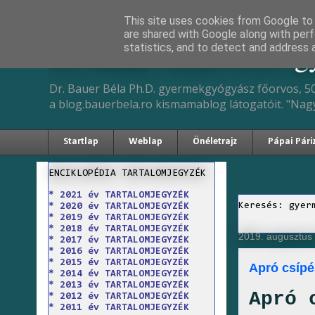
This site uses cookies from Google to d
are shared with Google along with perf
Dr. Bauer Béla Ph.D. 
statistics, and to detect and address 
Dr. Bauer Béla Ph.D. gyermekgyógyász főorvos, 50
a blog.bauerbela.ro kismamablog látogatóit. "Nag
Startlap
Weblap
Önéletrajz
Pápai Pári
ENCIKLOPÉDIA TARTALOMJEGYZÉK
* 2021 év TARTALOMJEGYZÉK
Keresés: gyer
* 2020 év TARTALOMJEGYZÉK
* 2019 év TARTALOMJEGYZÉK
* 2018 év TARTALOMJEGYZÉK
2019. augusztus
* 2017 év TARTALOMJEGYZÉK
* 2016 év TARTALOMJEGYZÉK
* 2015 év TARTALOMJEGYZÉK
Apró csípé
* 2014 év TARTALOMJEGYZÉK
* 2013 év TARTALOMJEGYZÉK
Apró 
* 2012 év TARTALOMJEGYZÉK
* 2011 év TARTALOMJEGYZÉK