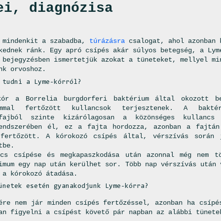
ei, diagnózisa
 mindenkit a szabadba,
túrázásra
csalogat, ahol azonban 
kednek ránk. Egy apró csípés akár súlyos betegség, a Lym
 bejegyzésben ismertetjük azokat a tüneteket, mellyel mi
nk orvoshoz.
 tudni a Lyme-kórról?
kór a Borrelia burgdorferi baktérium által okozott b
ummal fertőzött kullancsok terjesztenek. A bakt
sfajból szinte kizárólagosan a közönséges kullancs 
rendszerében él, ez a fajta hordozza, azonban a fajtán
 fertőzött. A kórokozó csípés által, vérszívás során 
tbe.
ncs csípése és megkapaszkodása után azonnal még nem tö
imum egy nap után kerülhet sor. Több nap vérszívás után 
 a kórokozó átadása.
ünetek esetén gyanakodjunk Lyme-kórra?
ére nem jár minden csípés fertőzéssel, azonban ha csípé
an figyelni a csípést követő pár napban az alábbi tünete