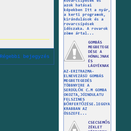
Rovarcsípések és
azok hatásai
képekben Itt a nyár,
a kerti programok,
kirándulások és a
rovarcsípések
időszaka. A rovarok
zöme ártal...
GOMBÁS
MEGBETEGE
DÉSE A
Régebbi bejegyzés
HÓNALJNAK
ÉS
LÁGYÉKNAK
AZ-ERITRAZMA-
ELNEVEZÁSÜ GOMBÁS
MEGBETEGEDÉS
TÖBBNYIRE A
SERDÜLŐK C.M GOMBA
OKOZTA,JÓINDULATU
FELSZINES
BŐRFERTŐZÉSE.lEGGYA
KRABBAN AZ
ÖSSZEFE...
CSECSEMŐS
ZÉKLET