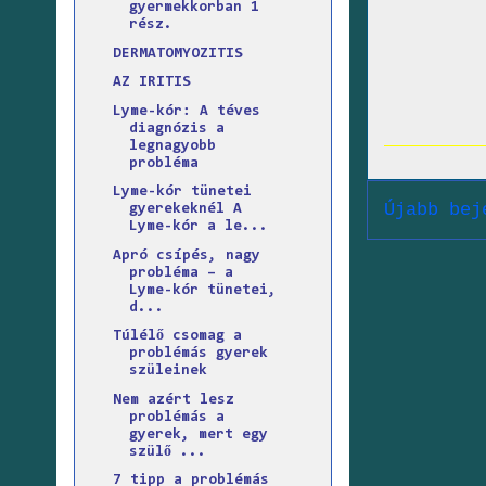
gyermekkorban 1
rész.
DERMATOMYOZITIS
AZ IRITIS
Lyme-kór: A téves
diagnózis a
legnagyobb
probléma
Lyme-kór tünetei
Újabb bej
gyerekeknél A
Lyme-kór a le...
Apró csípés, nagy
probléma – a
Lyme-kór tünetei,
d...
Túlélő csomag a
problémás gyerek
szüleinek
Nem azért lesz
problémás a
gyerek, mert egy
szülő ...
7 tipp a problémás