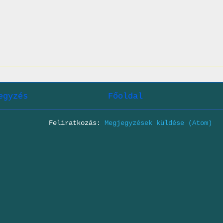
egyzés
Főoldal
Feliratkozás:
Megjegyzések küldése (Atom)