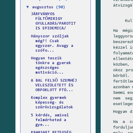
átvizsgá
▼
augusztus
(90)
JÁRFVÁNYOS
FÜLTŐMIRIGY
Kul
GYULLADÁS/PAROTIT
IS EPIDEMICA/
Ha mégi
leggyors
Hányszor szóljak
még?! Csak
beszerez
egyszer. Avagy a
kézzel i
szófo...
folyamat
Hogyan teszik
ellenté
tönkre a gyerek
közben, 
egészséges
okoz pr
motiváció...
bőrből
A BAL FELSŐ SZEMHÉJ
fertőtl
VELESZÜLETETT ÉS
azonban 
ORPOKLOTT PTÓ...
Semmi es
Komplex gyermek
nem seg
képesség- és
esetlege
szűrővizsgálatok
Hogyan d
5 kérdés, amivel
felmérheted a
Ha a cs
gye...
fordulju
mely se
KAWASAKI BETEGSÉG