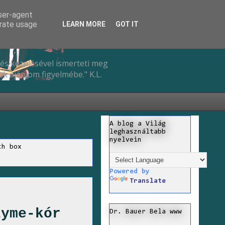
user-agent
erate usage
LEARN MORE
GOT IT
és kezelésével ismerteti meg
k ajánlom figyelmébe." K.L.
A blog a Világ
leghasználtabb
nyelvein
ch box
Powered by
Translate
Lyme-kór
Dr. Bauer Bela www