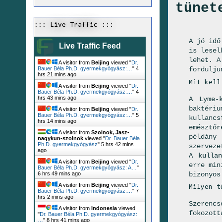
tünet
::: Live Traffic :::
A jó idő
Live Traffic Feed
is lesel
lehet. A
A visitor from
Beijing
viewed "
Dr.
fordulju
Bauer Béla Ph.D. gyermekgyógyász:…
"
4
hrs 21 mins ago
Mit kell
A visitor from
Beijing
viewed "
Dr.
Bauer Béla Ph.D. gyermekgyógyász:…
"
4
hrs 43 mins ago
A Lyme-
baktéri
A visitor from
Beijing
viewed "
Dr.
Bauer Béla Ph.D. gyermekgyógyász:…
"
5
kullanc
hrs 14 mins ago
emésztő
A visitor from
Szolnok, Jasz-
példány
nagykun-szolnok
viewed "
Dr. Bauer Béla
Ph.D. gyermekgyógyász
"
5 hrs 42 mins
szerveze
ago
A kulla
A visitor from
Beijing
viewed "
Dr.
erre min
Bauer Béla Ph.D. gyermekgyógyász: A…
"
bizonyos
6 hrs 49 mins ago
A visitor from
Beijing
viewed "
Dr.
Milyen t
Bauer Béla Ph.D. gyermekgyógyász:…
"
7
hrs 2 mins ago
Szerencs
A visitor from
Indonesia
viewed
fokozott
"
Dr. Bauer Béla Ph.D. gyermekgyógyász:
…
"
8 hrs 41 mins ago