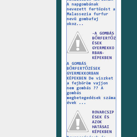
A napgombának
nevezett fertőzést a
Malassezia furfur
nevű gombafaj
okoz...
-A GOMBÁS
BŐRFERTŐZ
ÉSEK
GYERMEKKO
RBAN-
KÉPEKBEN
A GOMBÁS
BŐRFERTŐZÉSEK
GYERMEKKORBAN
KÉPEKBEN De viszket
a fejbőröm vajjon
nem gombás ?? A
gombás
megbetegedések száma
évek ...
ROVARCSIP
ÉSEK ÉS
AZOK
HATÁSAI
KÉPEKBEN