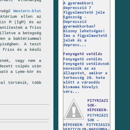
A gyermekkori
depresszió 7
nységű
Western-blot
figyelmeztető jele
aktérium ellen az
Egészség -
ulin M (IgM) és az
Depresszió
gyermekkorban?
antitestek a friss
Bizony lehetséges!
illetve a betegség
Íme a figyelmeztető
ően a baktériummal
jelek és a
yiségben. A teszt
depress...
é friss és a késői
Fenyegető vetélés
Fenyegető vetélés
eznek, vagy nem a
Fenyegető vetélésnek
dezett csípés után
nevezzük az az
ható a Lyme-kór és
állapotot, amikor a
terhesség 20. hete
val történik, több
előtt a várandós
kismama hüvelyi
vérz...
PITYRIAZI
SOK-
KÉPEKBEN-
PITYRIÁZI
SOK –
KÉPEKBEN- PITYRIASIS
VERZICOLOR-NAPGOMBA-