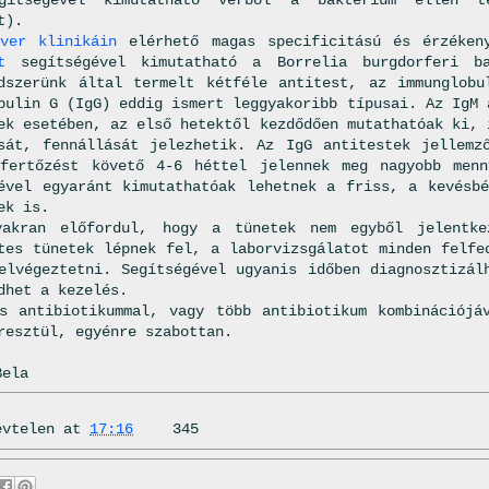
t).
over klinikáin
elérhető magas specificitású és érzéke
t
segítségével kimutatható a Borrelia burgdorferi b
dszerünk által termelt kétféle antitest, az immunglob
bulin G (IgG) eddig ismert leggyakoribb típusai. Az IgM 
ek esetében, az első hetektől kezdődően mutathatóak ki, 
sát, fennállását jelezhetik. Az IgG antitestek jellemz
 fertőzést követő 4-6 héttel jelennek meg nagyobb menn
ével egyaránt kimutathatóak lehetnek a friss, a kevésb
ek is.
yakran előfordul, hogy a tünetek nem egyből jelentk
tes tünetek lépnek fel, a laborvizsgálatot minden felfe
elvégeztetni. Segítségével ugyanis időben diagnosztizál
dhet a kezelés.
s antibiotikummal, vagy több antibiotikum kombinációjá
resztül, egyénre szabottan.
Bela
évtelen
at
17:16
345