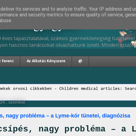
eliver its services and to analyze traffic. Your IP address and 
ormance and security metrics to ensure quality of service, gen
gyermekgyógyász
abuse.
 éves tapasztalatával, számos gyermekbetegség tüneteivel 
yon hasznos tanácsokat olvashattunk ismét. Minden szülőne
z Ferenc
Az Alkotás Kényszere
@
mekek orvosi cikkekben - Children medical articles: Sear
 24., szombat
s, nagy probléma – a Lyme-kór tünetei, diagnózisa
csípés, nagy probléma – a 