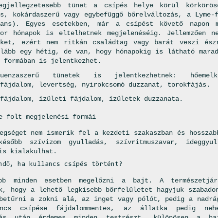
egjellegzetesebb tünet a csípés helye körül körkörös
ös, kokárdaszerű vagy egybefüggő bőrelváltozás, a Lyme-
rans). Egyes esetekben, már a csípést követő napon m
kor hónapok is eltelhetnek megjelenéséig. Jellemzően n
zket, ezért nem ritkán családtag vagy barát veszi ész
alább egy hétig, de van, hogy hónapokig is látható mara
 formában is jelentkezhet.
luenzaszerű tünetek is jelentkezhetnek: hőemel
fájdalom, levertség, nyirokcsomó duzzanat, torokfájás.
fájdalom, ízületi fájdalom, ízületek duzzanata.
e folt megjelenési formái
egséget nem ismerik fel a kezdeti szakaszban és hosszab
később szívizom gyulladás, szívritmuszavar, ideggyu
is kialakulhat.
ndő, ha kullancs csípés történt?
bb minden esetben megelőzni a bajt. A természetjár
k, hogy a lehető legkisebb bőrfelületet hagyjuk szabado
betűrni a zokni alá, az inget vagy pólót, pedig a nadrá
ncs csípése fájdalommentes, az állatka pedig nehe
lás után érdemes minden testrészt, különösen a haj