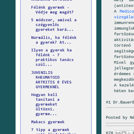
(antites
Félénk gyermek -
A
Medic
Védje meg magát?
vizsgála
5 módszer, amivel a
immunren
szégyenlős
immunglo
gyereket bará...
fertőzés
Normális, ha félénk
aktivitá
a gyerek? At...
történő
Ilyen a gyerek ha
segítség
félénk – 7
fertőzés
praktikus tanács
Mivel g
szül...
jellegze
JUVENILIS
érdemes 
RHEUMATOID
megkezdő
ARTRITIS 8 ÉVES
A kezelé
GYERMEKNÉL
héten ke
Hogyan kell
tanítani a
#1 Dr.Bauer
gyermeket
öltözni.
gyerme...
Posted by
N
Makacs gyermek
7 tipp a gyermek
678