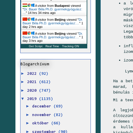
a l
A visitor from
Budapest
viewed
vör
"
Dr. Bauer Béla Ph.D. gyermekgyógyász:
…
"
14 hrs 34 mins ago
mig
A visitor from
Beijing
viewed "
Dr.
más
Bauer Béla Ph.D. gyermekgyógyász:…
"
1
vis
day 2 hrs ago
Leg
A visitor from
Beijing
viewed "
Dr.
több
Bauer Béla Ph.D. gyermekgyógyász:…
"
1
day 3 hrs ago
inf
Get Script
Real Time
Tracking ON
izom
izom
Blogarchívum
Lym
►
2022
(92)
Ha a bet
►
2021
(612)
marad, 
►
2020
(747)
bénulás 
▼
2019
(1135)
Mi a tee
►
december
(69)
A legjo
►
november
(82)
öltözzün
érdemes 
►
október
(66)
a kulla
►
szeptember
(90)
kirándu