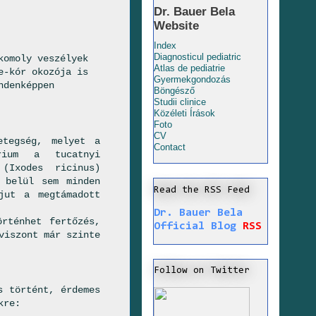
Dr. Bauer Bela
Website
Index
Diagnosticul pediatric
komoly veszélyek
Atlas de pediatrie
e-kór okozója is
Gyermekgondozás
ndenképpen
Böngésző
Studii clinice
Közéleti Írások
Foto
CV
etegség, melyet a
Contact
érium a tucatnyi
(Ixodes ricinus)
 belül sem minden
Read the RSS Feed
jut a megtámadott
Dr. Bauer Bela
rténhet fertőzés,
Official Blog
RSS
viszont már szinte
Follow on Twitter
s történt, érdemes
kre: