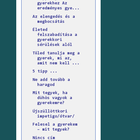
gyerekhez Az
eredményes gye...
Az elengedés és a
megbocsátás
Életed
felszabadítása a
gyerekkori
sérülések alól
Tőled tanulja meg a
gyerek, mi az,
amit nem kell ...
5 tipp ...
Ne add tovább a
haragod
Mit tegyek, ha
dühös vagyok a
gyerekemre?
Újszüllöttkori
impetigo/ótvar/
Felesel a gyerekem
– mit tegyek?
Nincs cím