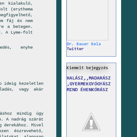
en kialakuló,
folt (erythema
egfigyelhető,
em fáj és nem
re a betegen.
d. A Lyme-folt
Dr. Bauer Bela
kedés, enyhe
Twitter
Kiemelt bejegyzés
HALÁSZ,,MADARÁSZ
b ideig kezeletlen
,GYERMEKGYÓGYÁSZ
lladás, vagy akár
MIND ÉHENKÓRÁSZ
áshoz mindig úgy
n. A nadrág szárát
g derekához. Mivel
zen észrevehető,
latokat alaposan