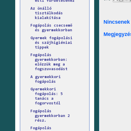
esti fürdetéséhez
Az önálló
tisztálkodás
kialakítása
Nincsenek
Fogápolás csecsemő
és gyermekkorban
Megjegyzé
Gyermek fogápolási
és szájhigiéniai
tippek
Fogápolás
gyermekkorban:
előzzük meg a
fogszuvasodást
A gyermekkori
fogápolás
Gyermekkori
fogápolás: 5
tanács a
fogorvostól
Fogápolás
gyermekkorban 2
rész.
Fogápolás