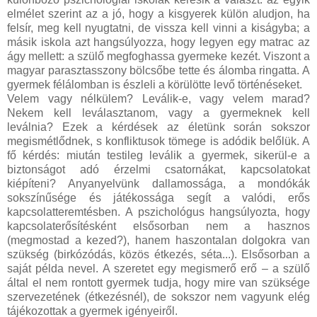
elmélet szerint az a jó, hogy a kisgyerek külön aludjon, ha
felsír, meg kell nyugtatni, de vissza kell vinni a kiságyba; a
másik iskola azt hangsúlyozza, hogy legyen egy matrac az
ágy mellett: a szülő megfoghassa gyermeke kezét. Viszont a
magyar parasztasszony bölcsőbe tette és álomba ringatta. A
gyermek félálomban is észleli a körülötte levő történéseket.
Velem vagy nélkülem? Leválik-e, vagy velem marad?
Nekem kell leválasztanom, vagy a gyermeknek kell
leválnia? Ezek a kérdések az életünk során sokszor
megismétlődnek, s konfliktusok tömege is adódik belőlük. A
fő kérdés: miután testileg leválik a gyermek, sikerül-e a
biztonságot adó érzelmi csatornákat, kapcsolatokat
kiépíteni? Anyanyelvünk dallamossága, a mondókák
sokszínűsége és játékossága segít a valódi, erős
kapcsolatteremtésben. A pszichológus hangsúlyozta, hogy
kapcsolaterősítésként elsősorban nem a hasznos
(megmostad a kezed?), hanem haszontalan dolgokra van
szükség (birkózódás, közös étkezés, séta...). Elsősorban a
saját példa nevel. A szeretet egy megismerő erő – a szülő
által el nem rontott gyermek tudja, hogy mire van szüksége
szervezetének (étkezésnél), de sokszor nem vagyunk elég
tájékozottak a gyermek igényeiről.