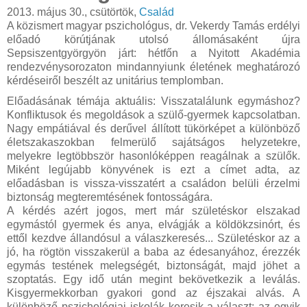
2013. május 30., csütörtök,
Család
A közismert magyar pszichológus, dr. Vekerdy Tamás erdélyi
előadó körútjának utolsó állomásaként újra
Sepsiszentgyörgyön járt: hétfőn a Nyitott Akadémia
rendezvénysorozaton mindannyiunk életének meghatározó
kérdéseiről beszélt az unitárius templomban.
Előadásának témája aktuális: Visszatalálunk egymáshoz?
Konfliktusok és megoldások a szülő-gyermek kapcsolatban.
Nagy empátiával és derűvel állított tükörképet a különböző
életszakaszokban felmerülő sajátságos helyzetekre,
melyekre legtöbbször hasonlóképpen reagálnak a szülők.
Miként legújabb könyvének is ezt a címet adta, az
előadásban is vissza-visszatért a családon belüli érzelmi
biztonság megteremtésének fontosságára.
A kérdés azért jogos, mert már születéskor elszakad
egymástól gyermek és anya, elvágják a köldökzsinórt, és
ettől kezdve állandósul a válaszkeresés... Születéskor az a
jó, ha rögtön visszakerül a baba az édesanyához, érezzék
egymás testének melegségét, biztonságát, majd jöhet a
szoptatás. Egy idő után megint bekövetkezik a leválás.
Kisgyermekkorban gyakori gond az éjszakai alvás. A
különböző pszichológiai iskolák keresik a választ: az egyik