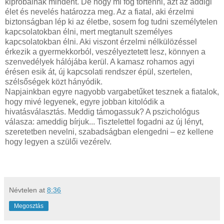
kipróbálnak mindent. De hogy mi fog történni, azt az addigi
élet és nevelés határozza meg. Az a fiatal, aki érzelmi
biztonságban lép ki az életbe, sosem fog tudni személytelen
kapcsolatokban élni, mert megtanult személyes
kapcsolatokban élni. Aki viszont érzelmi nélkülözéssel
érkezik a gyermekkorból, veszélyeztetett lesz, könnyen a
szenvedélyek hálójába kerül. A kamasz rohamos agyi
érésen esik át, új kapcsolati rendszer épül, szertelen,
szélsőségek közt hányódik.
Napjainkban egyre nagyobb vargabetűket tesznek a fiatalok,
hogy mivé legyenek, egyre jobban kitolódik a
hivatásválasztás. Meddig támogassuk? A pszichológus
válasza: ameddig bírjuk... Tisztelettel fogadni az új lényt,
szeretetben nevelni, szabadságban elengedni – ez kellene
hogy legyen a szülői vezérelv.
Névtelen
at
8:36
Megosztás