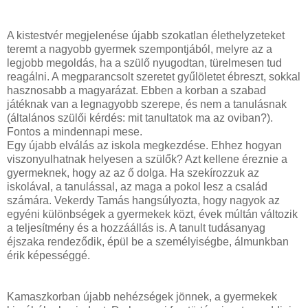
A kistestvér megjelenése újabb szokatlan élethelyzeteket
teremt a nagyobb gyermek szempontjából, melyre az a
legjobb megoldás, ha a szülő nyugodtan, türelmesen tud
reagálni. A megparancsolt szeretet gyűlöletet ébreszt, sokkal
hasznosabb a magyarázat. Ebben a korban a szabad
játéknak van a legnagyobb szerepe, és nem a tanulásnak
(általános szülői kérdés: mit tanultatok ma az oviban?).
Fontos a mindennapi mese.
Egy újabb elválás az iskola megkezdése. Ehhez hogyan
viszonyulhatnak helyesen a szülők? Azt kellene éreznie a
gyermeknek, hogy az az ő dolga. Ha szekírozzuk az
iskolával, a tanulással, az maga a pokol lesz a család
számára. Vekerdy Tamás hangsúlyozta, hogy nagyok az
egyéni különbségek a gyermekek közt, évek múltán változik
a teljesítmény és a hozzáállás is. A tanult tudásanyag
éjszaka rendeződik, épül be a személyiségbe, álmunkban
érik képességgé.
Kamaszkorban újabb nehézségek jönnek, a gyermekek