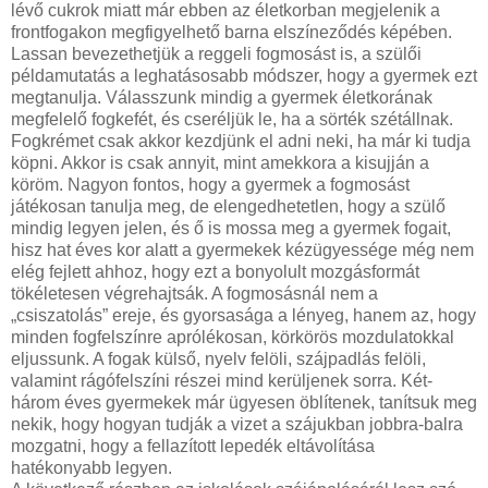
lévő cukrok miatt már ebben az életkorban megjelenik a
frontfogakon megfigyelhető barna elszíneződés képében.
Lassan bevezethetjük a reggeli fogmosást is, a szülői
példamutatás a leghatásosabb módszer, hogy a gyermek ezt
megtanulja. Válasszunk mindig a gyermek életkorának
megfelelő fogkefét, és cseréljük le, ha a sörték szétállnak.
Fogkrémet csak akkor kezdjünk el adni neki, ha már ki tudja
köpni. Akkor is csak annyit, mint amekkora a kisujján a
köröm. Nagyon fontos, hogy a gyermek a fogmosást
játékosan tanulja meg, de elengedhetetlen, hogy a szülő
mindig legyen jelen, és ő is mossa meg a gyermek fogait,
hisz hat éves kor alatt a gyermekek kézügyessége még nem
elég fejlett ahhoz, hogy ezt a bonyolult mozgásformát
tökéletesen végrehajtsák. A fogmosásnál nem a
„csiszatolás” ereje, és gyorsasága a lényeg, hanem az, hogy
minden fogfelszínre aprólékosan, körkörös mozdulatokkal
eljussunk. A fogak külső, nyelv felöli, szájpadlás felöli,
valamint rágófelszíni részei mind kerüljenek sorra. Két-
három éves gyermekek már ügyesen öblítenek, tanítsuk meg
nekik, hogy hogyan tudják a vizet a szájukban jobbra-balra
mozgatni, hogy a fellazított lepedék eltávolítása
hatékonyabb legyen.