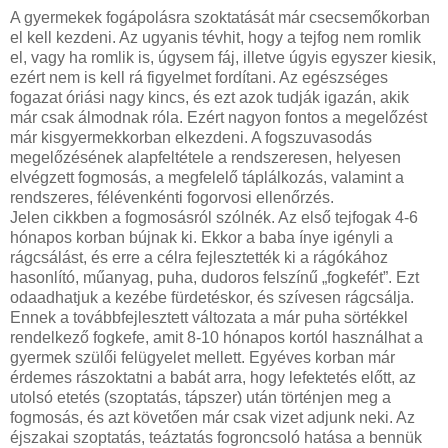
A gyermekek fogápolásra szoktatását már csecsemőkorban
el kell kezdeni. Az ugyanis tévhit, hogy a tejfog nem romlik
el, vagy ha romlik is, úgysem fáj, illetve úgyis egyszer kiesik,
ezért nem is kell rá figyelmet fordítani. Az egészséges
fogazat óriási nagy kincs, és ezt azok tudják igazán, akik
már csak álmodnak róla. Ezért nagyon fontos a megelőzést
már kisgyermekkorban elkezdeni. A fogszuvasodás
megelőzésének alapfeltétele a rendszeresen, helyesen
elvégzett fogmosás, a megfelelő táplálkozás, valamint a
rendszeres, félévenkénti fogorvosi ellenőrzés.
Jelen cikkben a fogmosásról szólnék. Az első tejfogak 4-6
hónapos korban bújnak ki. Ekkor a baba ínye igényli a
rágcsálást, és erre a célra fejlesztették ki a rágókához
hasonlító, műanyag, puha, dudoros felszínű „fogkefét”. Ezt
odaadhatjuk a kezébe fürdetéskor, és szívesen rágcsálja.
Ennek a továbbfejlesztett változata a már puha sörtékkel
rendelkező fogkefe, amit 8-10 hónapos kortól használhat a
gyermek szülői felügyelet mellett. Egyéves korban már
érdemes rászoktatni a babát arra, hogy lefektetés előtt, az
utolsó etetés (szoptatás, tápszer) után történjen meg a
fogmosás, és azt követően már csak vizet adjunk neki. Az
éjszakai szoptatás, teáztatás fogroncsoló hatása a bennük