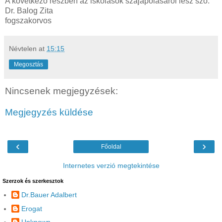
A következő részben az iskolások szájápolásáról lesz szó.
Dr. Balog Zita
fogszakorvos
Névtelen
at
15:15
Megosztás
Nincsenek megjegyzések:
Megjegyzés küldése
‹
›
Főoldal
Internetes verzió megtekintése
Szerzok és szerkesztok
Dr.Bauer Adalbert
Erogat
Unknown