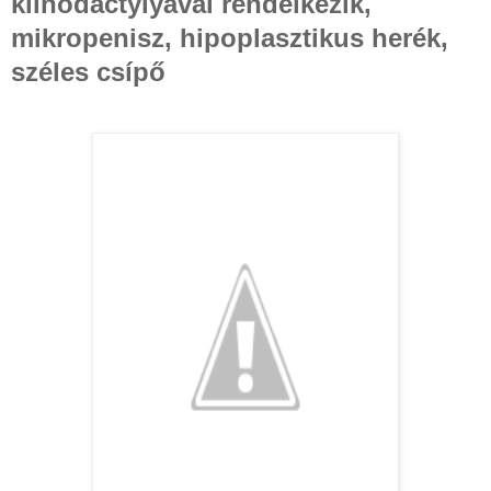
klinodactylyával rendelkezik,
mikropenisz, hipoplasztikus herék,
széles csípő