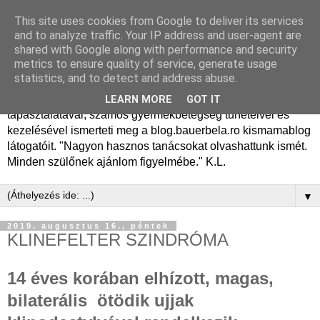
This site uses cookies from Google to deliver its services
Dr. Bauer Béla Ph.D.
and to analyze traffic. Your IP address and user-agent are
shared with Google along with performance and security
gyermekgyógyász
metrics to ensure quality of service, generate usage
statistics, and to detect and address abuse.
Dr. Bauer Béla Ph.D. gyermekgyógyász főorvos, 50 éves
LEARN MORE
GOT IT
tapasztalatával, számos gyermekbetegség tüneteivel és
kezelésével ismerteti meg a blog.bauerbela.ro kismamablog
látogatóit. "Nagyon hasznos tanácsokat olvashattunk ismét.
Minden szülőnek ajánlom figyelmébe." K.L.
▼
2019. augusztus 16., péntek
KLINEFELTER SZINDRÓMA
14 éves korában elhízott, magas,
bilaterális ötödik ujjak