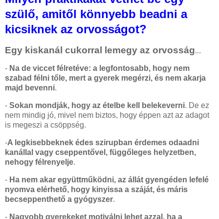
szülő, amitől könnyebb beadni a
kicsiknek az orvosságot?
Egy kiskanál cukorral lemegy az orvosság
...
-
Na de viccet félretéve: a legfontosabb, hogy nem
szabad félni tőle, mert a gyerek megérzi, és nem akarja
majd bevenni
.
-
Sokan mondják, hogy az ételbe kell belekeverni
. De ez
nem mindig jó, mivel nem biztos, hogy éppen azt az adagot
is megeszi a csöppség.
-
A legkisebbeknek édes szirupban érdemes odaadni
kanállal vagy cseppentővel, függőleges helyzetben,
nehogy félrenyelje
.
-
Ha nem akar együttműködni, az állát gyengéden lefelé
nyomva elérhető, hogy kinyissa a száját, és máris
becseppenthető a gyógyszer
.
-
Nagyobb gyerekeket motiválni lehet azzal, ha a