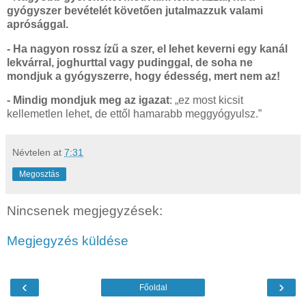
gyógyszer bevételét követően jutalmazzuk valami
aprósággal.
-
Ha nagyon rossz ízű a szer, el lehet keverni egy kanál
lekvárral, joghurttal vagy pudinggal, de soha ne
mondjuk a gyógyszerre, hogy édesség, mert nem az!
- Mindig mondjuk meg az igazat
: „ez most kicsit
kellemetlen lehet, de ettől hamarabb meggyógyulsz.”
Névtelen
at
7:31
Megosztás
Nincsenek megjegyzések:
Megjegyzés küldése
‹
›
Főoldal