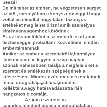
beszél
De mit tehet az ember , ha végzetesen sürget
az idő , tarsolyában a kényszerűséggel hogy
voltál és elmúltál hogy talán bizonyos
értékeket meg lehet őrizni amik személyes
élményanyagomhoz kötődnek
Ez az írásom főként a szeretetről szól ,amit
tisztességgel próbáltam közvetíteni minden
embertársamnak
Amikor az ember a szeretteiről ír,bármilyen
játékmestere is legyen a szép magyar
szónak,nehezebben találja a megfelelőket a
szeretet és emlékezés szépségének a
kifejezésére. Mindez azért mert a szeretetnek
nincs ortográfiája,,stílusa,irodalmi
kelléktára,vagy hatásvadászatra ítélt
hangzatos cicomája.
Az igazi szeretet az
csendes,mindent átölelő megfoghatatlan