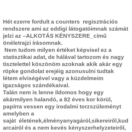
Hét ezerre fordult a counters regisztrációs
rendszere ami az eddigi látogatóimnak számát
jelzi az –ALKOTÁS KÉNYSZERE_című
önéletrajzi írásomnak.
Nem tudom milyen értéket képvisel ez a
statisztikai adat, de hálával tartozom és nagy
tisztelettel köszönöm azoknak akik akár egy
röpke gondolat erejéig azonusulni tudtak
létem elviségével vagy a küzdelmeim
igazságos szándékaival.
Talán nem is lenne ildomos hogy egy
akármilyen halandó, a 82 éves kor körül,
papírra vessen egy irodalmi torzszüleményt
amelyben a
saját
életének,élményanyagáról,sikereiről,kud
arcairól és a nem kevés kényszerhelyzeteiről,