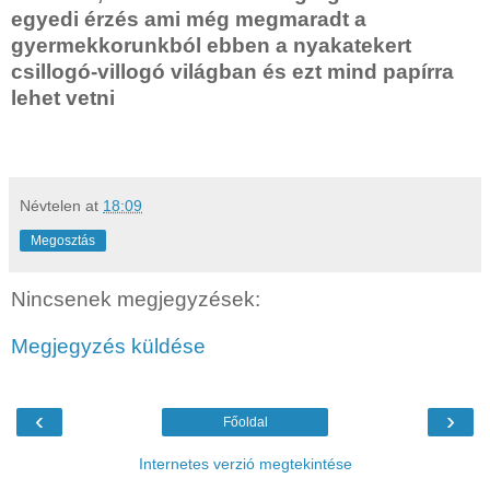
egyedi érzés ami még megmaradt a
gyermekkorunkból ebben a nyakatekert
csillogó-villogó világban és ezt mind papírra
lehet vetni
Névtelen
at
18:09
Megosztás
Nincsenek megjegyzések:
Megjegyzés küldése
‹
›
Főoldal
Internetes verzió megtekintése