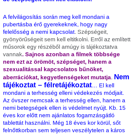
A felvilágosítás során meg kell mondani a
pubertásba érő gyerekeknek, hogy nagy
felelősség a nemi kapcsolat
. Szépségeit,
gyönyörűségeit sem kell eltitkolni. Erről az említett
műsorok egy részéből amúgy is tájékoztatva
vannak
. Sajnos azonban a filmek többsége
nem ezt az örömöt, szépséget, hanem a
szexualitással kapcsolatos bűnöket,
Nem
aberrációkat, kegyetlenségeket mutatja
.
tájékoztat – félretájékoztat
… El kell
mondani a terhesség elleni védekezés módjait.
Az óvszer nemcsak a terhesség ellen, hanem a
nemi betegségek ellen is védelmet nyújt. Kb. 15
éves kor előtt nem ajánlatos fogamzásgátló
tablettát használni. Még 18 éves kor körül, sőt
felnőttkorban sem teljesen veszélytelen a káros