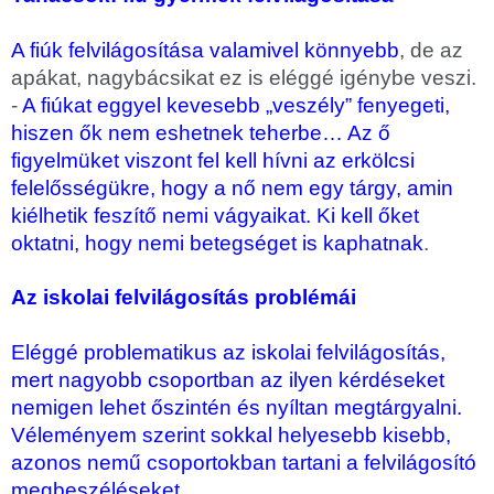
A fiúk felvilágosítása valamivel könnyebb
, de az
apákat, nagybácsikat ez is eléggé igénybe veszi.
-
A fiúkat eggyel kevesebb „veszély” fenyegeti,
hiszen ők nem eshetnek teherbe… Az ő
figyelmüket
viszont fel kell hívni az erkölcsi
felelősségükre, hogy a nő nem egy tárgy, amin
kiélhetik feszítő nemi vágyaikat. Ki kell őket
oktatni, hogy nemi betegséget is kaphatnak
.
Az iskolai felvilágosítás problémái
Eléggé problematikus az iskolai felvilágosítás,
mert nagyobb csoportban az ilyen kérdéseket
nemigen lehet őszintén és nyíltan megtárgyalni.
Véleményem szerint sokkal helyesebb kisebb,
azonos nemű csoportokban tartani a felvilágosító
megbeszéléseket.