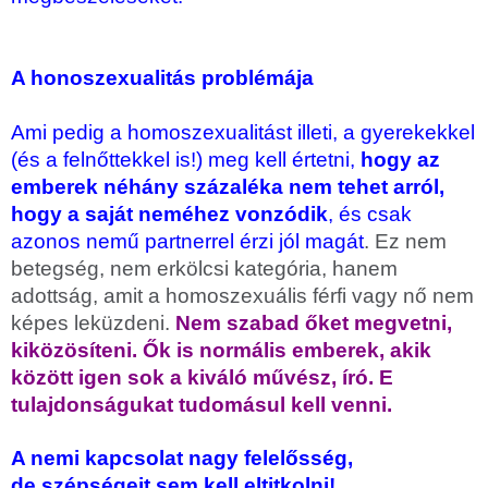
A honoszexualitás problémája
Ami pedig a homoszexualitást illeti, a gyerekekkel
(és a felnőttekkel is!) meg kell értetni,
hogy az
emberek néhány százaléka nem tehet arról,
hogy a saját neméhez vonzódik
, és csak
azonos nemű partnerrel érzi jól magát
. Ez nem
betegség, nem erkölcsi kategória, hanem
adottság, amit a homoszexuális férfi vagy nő nem
képes leküzdeni.
Nem szabad őket megvetni,
kiközösíteni. Ők is normális emberek, akik
között igen sok a kiváló művész, író. E
tulajdonságukat tudomásul kell venni.
A nemi kapcsolat nagy felelősség,
de
szépségeit sem kell eltitkolni!