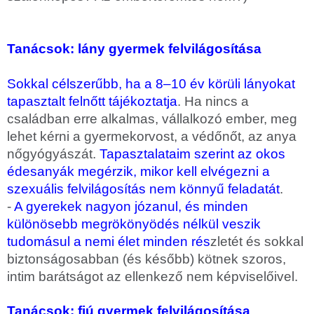
Tanácsok: lány gyermek felvilágosítása
Sokkal célszerűbb, ha a 8–10 év körüli lányokat
tapasztalt felnőtt tájékoztatja
. Ha nincs a
családban erre alkalmas, vállalkozó ember, meg
lehet kérni a gyermekorvost, a védőnőt, az anya
nőgyógyászát.
Tapasztalataim szerint az okos
édesanyák megérzik, mikor kell elvégezni a
szexuális felvilágosítás nem könnyű feladatát
.
-
A gyerekek nagyon józanul, és minden
különösebb megrökönyödés nélkül veszik
tudomásul a nemi élet minden rés
zletét és sokkal
biztonságosabban (és később) kötnek szoros,
intim barátságot az ellenkező nem képviselőivel.
Tanácsok: fiú gyermek felvilágosítása