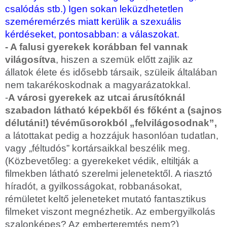
csalódás stb.) Igen sokan leküzdhetetlen
szeméremérzés miatt kerülik a szexuális
kérdéseket, pontosabban: a válaszokat.
- A falusi gyerekek korábban fel vannak
világosítva
, hiszen a szemük előtt zajlik az
állatok élete és idősebb társaik, szüleik általában
nem takarékoskodnak a magyarázatokkal.
-
A városi gyerekek az utcai árusítóknál
szabadon látható képekből és főként a (sajnos
délutáni!) tévéműsorokból „felvilágosodnak”,
a látottakat pedig a hozzájuk hasonlóan tudatlan,
vagy „féltudós” kortársaikkal beszélik meg.
(Közbevetőleg: a gyerekeket védik, eltiltják a
filmekben látható szerelmi jelenetektől. A riasztó
híradót, a gyilkosságokat, robbanásokat,
rémületet keltő jeleneteket mutató fantasztikus
filmeket viszont megnézhetik. Az embergyilkolás
szalonképes? Az emberteremtés nem?)