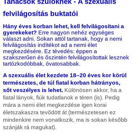
Tanácsok szülőknek - A szexuális
felvilágosítás buktatói
Hány éves korban lehet, kell felvilágosítani a
gyerekeket?
Erre nagyon nehéz egységes
választ adni. Sokan attól tartanak, hogy a nemi
felvilágosítás indítékot ad a nemi élet
megkezdésére. Ez tévedés: éppen a
szakszerűen és őszintén felvilágosítottak lesznek
tartózkodóbbak, óvatosabbak.
A szexuális élet kezdete 18–20 éves kor körül
természetes, de túl fiatal korban hátrányos,
sőt veszélyes is lehet.
Különösen akkor, ha a
fiatal lányok, fiúk tudatlanok e téren (is). Pedig
mára a nemi élet megkezdése igen korai
életszakaszra tevődött át (természetesen ez
mindenkire nem vonatkozik, ma is sokan később
szánják rá magukat).