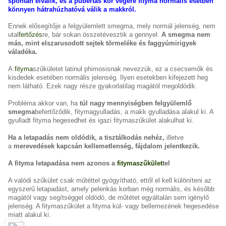
spontán elválik, és a pubertás kor végére fityma normális esetben
könnyen hátrahúzhatóvá válik a makkról.
Ennek elősegítője a felgyülemlett smegma, mely normál jelenség, nem
utal
fertőzés
re, bár sokan összetévesztik a gennyel.
A smegma nem
más, mint elszarusodott sejtek törmeléke és faggyúmirigyek
váladéka.
A
fityma
szűkületet latinul phimosisnak nevezzük, ez a csecsemők és
kisdedek esetében normális jelenség. Ilyen esetekben kifejezett heg
nem látható. Ezek nagy része gyakorlatilag magától megoldódik.
Probléma akkor van, ha
túl nagy mennyiségben felgyülemlő
smegma
befertőződik, fitymagyulladás, a makk gyulladása alakul ki. A
gyulladt fityma hegesedhet és igazi fitymaszűkület alakulhat ki.
Ha a letapadás nem oldódik, a tisztálkodás nehéz,
illetve
a
merevedések kapcsán kellemetlenség, fájdalom jelentkezik.
A fityma letapadása nem azonos a
fitymaszűkület
tel
A valódi szűkület csak műtéttel gyógyítható, ettől el kell különíteni az
egyszerű letapadást, amely pelenkás korban még normális, és később
magától vagy segítséggel oldódó, de műtétet egyáltalán sem igénylő
jelenség. A fitymaszűkület a fityma kül- vagy bellemezének hegesedése
miatt alakul ki.