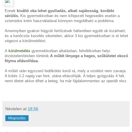
Ennek
kiváltó oka lehet gyulladás, alkati sajátosság, korábbi
sérülés.
Kis gyermekkorban és nem kifejezett hegesedés esetén a
szteroidos krém használatával könnyen megoldható a probléma.
Amennyiben gyakori húgyúti fertőzések hátterében egyéb ok kizárható,
és a kenőcsös kezelés sikertelen, akkor 3 kis gyermekkorban is el lehet
végezni a körülmetélést.
A
körülmetélés
gyermekkorban altatásban, felnőttkorban helyi
érzéstelenítésben történik.
A műtét lényege a heges, szűkületet okozó
fityma eltávolítása.
A műtét után egyszerű fedőkötés kerül rá, mely a vizelést nem zavarja.
A kötés 1-2 napig van fent, utána eltávolítják. A teljes gyógyulás 4 hét,
nemi életet akkor élhet a beteg, ha már fájdalommentes az operált rész.
Névtelen
at
18:56
Megosztás