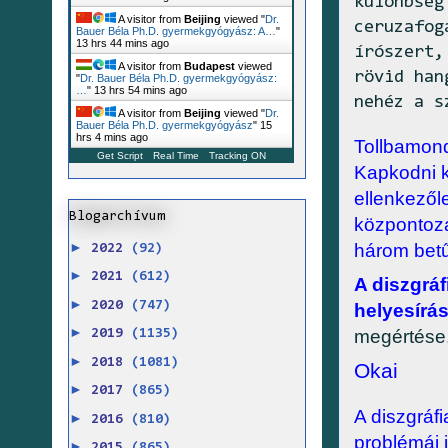
különbség
A visitor from
Beijing
viewed "
Dr.
ceruzafog
Bauer Béla Ph.D. gyermekgyógyász: A…
"
13 hrs 44 mins ago
írószert,
A visitor from
Budapest
viewed
rövid han
"
Dr. Bauer Béla Ph.D. gyermekgyógyász:
…
"
13 hrs 54 mins ago
nehéz a s
A visitor from
Beijing
viewed "
Dr.
Bauer Béla Ph.D. gyermekgyógyász
"
15
hrs 4 mins ago
Tollbamond
Get Script
Real Time
Tracking ON
Kapkodni k
ellenkezől
Blogarchívum
központozá
►
három betű
2022
(92)
►
2021
(612)
A diszgrá
►
2020
(747)
helyesírás
►
megértése
2019
(1135)
►
2018
(1081)
Okai
►
2017
(865)
A diszgráf
►
2016
(810)
problémái i
►