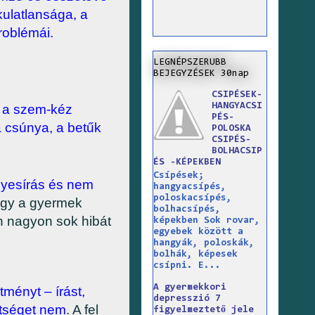
kulatlansága, a
roblémái.
LEGNÉPSZERUBB
BEJEGYZÉSEK 30nap
CSIPÉSEK-
HANGYACSI
y a szem-kéz
PÉS-
a csúnya, a betűk
POLOSKA
CSIPÉS-
BOLHACSIP
ÉS -KÉPEKBEN
Csípések;
lyesírás és nem
hangyacsípés,
poloskacsípés,
hogy a gyermek
bolhacsípés,
n nagyon sok hibát
képekben Sok rovar,
egyebek között a
hangyák, poloskák,
bolhák, képesek
csípni. E...
A gyermekkori
tményt – írást,
depresszió 7
hetséget nem
. A fel
figyelmeztető jele