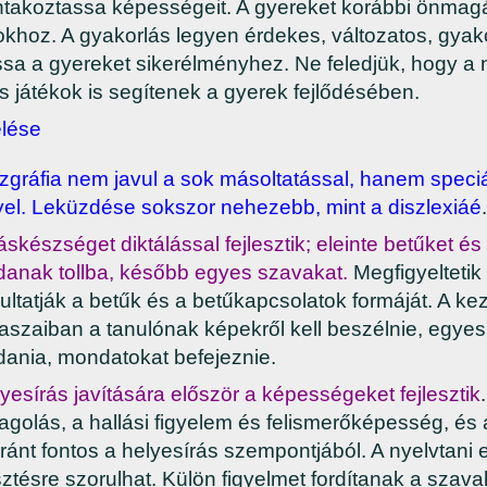
ntakoztassa képességeit. A gyereket korábbi önmag
khoz. A gyakorlás legyen érdekes, változatos, gyako
assa a gyereket sikerélményhez. Ne feledjük, hogy a 
s játékok is segítenek a gyerek fejlődésében.
lése
szgráfia nem javul a sok másoltatással, hanem speciá
yel. Leküzdése sokszor nehezebb, mint a diszlexiáé
áskészséget diktálással fejlesztik; eleinte betűket é
anak tollba, később egyes szavakat.
Megfigyeltetik
nultatják a betűk és a betűkapcsolatok formáját. A ke
aszaiban a tanulónak képekről kell beszélnie, egye
ania, mondatokat befejeznie.
yesírás javítására először a képességeket fejlesztik
tagolás, a hallási figyelem és felismerőképesség, és
ránt fontos a helyesírás szempontjából. A nyelvtani 
esztésre szorulhat. Külön figyelmet fordítanak a szav