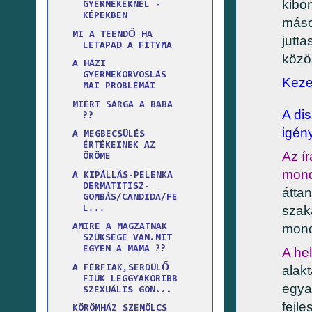
kibo
GYERMEKEKNÉL -
KÉPEKBEN
máso
MI A TEENDŐ HA
jutt
LETAPAD A FITYMA
közö
A HÁZI
GYERMEKORVOSLÁS
Keze
MAI PROBLÉMÁI
MIÉRT SÁRGA A BABA
A di
??
igén
A MEGBECSÜLÉS
ÉRTÉKEINEK AZ
Az ír
ÖRÖME
mond
A KIPÁLLÁS-PELENKA
DERMATITISZ-
átta
GOMBÁS/CANDIDA/FE
szak
L...
mond
AMIRE A MAGZATNAK
SZÜKSÉGE VAN.MIT
EGYEN A MAMA ??
A hel
alak
A FÉRFIAK,SERDÜLŐ
FIÚK LEGGYAKORIBB
egya
SZEXUÁLIS GON...
fejl
KÖRÖMHÁZ SZEMÖLCS