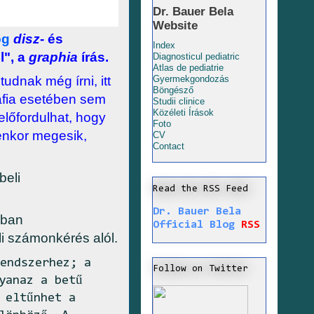
Dr. Bauer Bela
Website
ög
disz
- és
Index
l", a
graphia
írás.
Diagnosticul pediatric
Atlas de pediatrie
udnak még írni, itt
Gyermekgondozás
Böngésző
ráfia esetében sem
Studii clinice
Közéleti Írások
előfordulhat, hogy
Foto
yenkor megesik,
CV
Contact
beli
Read the RSS Feed
Dr. Bauer Bela
ában
Official Blog
RSS
li számonkérés alól.
endszerhez; a
Follow on Twitter
yanaz a betű
 eltűnhet a