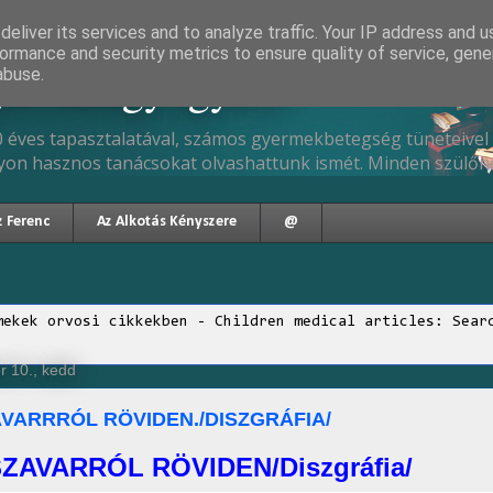
eliver its services and to analyze traffic. Your IP address and 
ormance and security metrics to ensure quality of service, gen
gyermekgyógyász
abuse.
 éves tapasztalatával, számos gyermekbetegség tüneteivel 
yon hasznos tanácsokat olvashattunk ismét. Minden szülőne
z Ferenc
Az Alkotás Kényszere
@
mekek orvosi cikkekben - Children medical articles: Sear
r 10., kedd
AVARRRÓL RÖVIDEN./DISZGRÁFIA/
ZAVARRÓL RÖVIDEN/Diszgráfia/