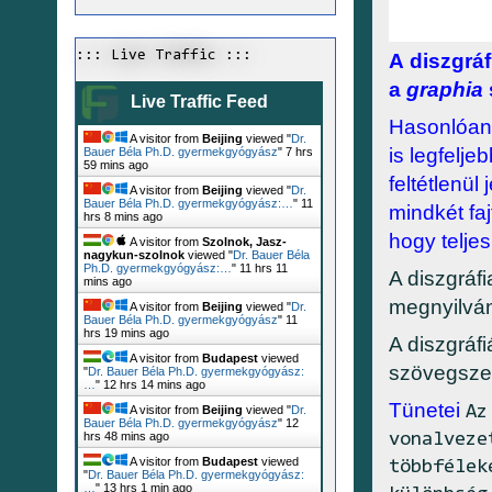
::: Live Traffic :::
A
diszgráf
a
graphia
Live Traffic Feed
Hasonlóan
A visitor from
Beijing
viewed "
Dr.
is legfelj
Bauer Béla Ph.D. gyermekgyógyász
"
7 hrs
59 mins ago
feltétlenül
A visitor from
Beijing
viewed "
Dr.
Bauer Béla Ph.D. gyermekgyógyász:…
"
11
mindkét fa
hrs 8 mins ago
hogy telje
A visitor from
Szolnok, Jasz-
nagykun-szolnok
viewed "
Dr. Bauer Béla
Ph.D. gyermekgyógyász:…
"
11 hrs 11
A diszgráfi
mins ago
megnyilván
A visitor from
Beijing
viewed "
Dr.
Bauer Béla Ph.D. gyermekgyógyász
"
11
hrs 19 mins ago
A diszgráf
A visitor from
Budapest
viewed
szövegszer
"
Dr. Bauer Béla Ph.D. gyermekgyógyász:
…
"
12 hrs 14 mins ago
Tünetei
Az
A visitor from
Beijing
viewed "
Dr.
Bauer Béla Ph.D. gyermekgyógyász
"
12
vonalveze
hrs 48 mins ago
A visitor from
Budapest
viewed
többfélek
"
Dr. Bauer Béla Ph.D. gyermekgyógyász:
…
"
13 hrs 1 min ago