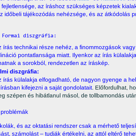
 fejletlensége, az íráshoz szükséges képzetek kiala
 az időbeli tájékozódás nehézsége, és az átkódolás p
 diszgráfia:
 írás technikai része nehéz, a finommozgások vag
ináció pontatlansága miatt. Ilyenkor az írás külalakj
hatnak a sorokból, rendezetlen az íráskép.
lmi diszgráfia:
 írás külalakja elfogadható, de nagyon gyenge a he
 írásban kifejezni a saját gondolatait
. Előfordulhat, 
eg szépen és hibátlanul másol, de tollbamondás utá
i problémák
kolák, és az oktatási rendszer csak a mérhető teljesí
ást, számolást – tudják értékelni, az attól eltérő te