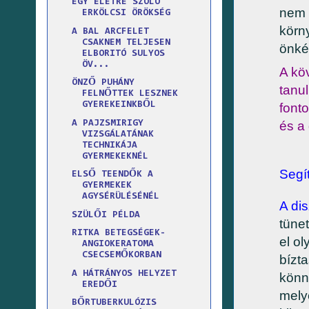
EGY ÉLETRE SZÓLÓ
nem i
ERKÖLCSI ÖRÖKSÉG
körn
A BAL ARCFELET
CSAKNEM TELJESEN
önké
ELBORITÓ SULYOS
ÖV...
A kö
ÖNZŐ PUHÁNY
tanu
FELNŐTTEK LESZNEK
GYEREKEINKBŐL
font
és a
A PAJZSMIRIGY
VIZSGÁLATÁNAK
TECHNIKÁJA
GYERMEKEKNÉL
Segí
ELSŐ TEENDŐK A
GYERMEKEK
AGYSÉRÜLÉSÉNÉL
A di
SZÜLŐI PÉLDA
tünet
RITKA BETEGSÉGEK-
el ol
ANGIOKERATOMA
CSECSEMŐKORBAN
bízt
A HÁTRÁNYOS HELYZET
könn
EREDŐI
mely
BŐRTUBERKULÓZIS