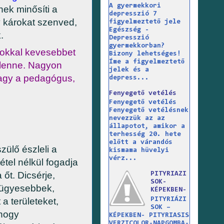
A gyermekkori
nek minősíti a
depresszió 7
y károkat szenved,
figyelmeztető jele
Egészség -
.
Depresszió
gyermekkorban?
sokkal kevesebbet
Bizony lehetséges!
Íme a figyelmeztető
 lenne. Nagyon
jelek és a
 vagy a pedagógus,
depress...
Fenyegető vetélés
Fenyegető vetélés
Fenyegető vetélésnek
nevezzük az az
állapotot, amikor a
terhesség 20. hete
előtt a várandós
szülő észleli a
kismama hüvelyi
vérz...
étel nélkül fogadja
 őt. Dicsérje,
PITYRIAZI
SOK-
g ügyesebbek,
KÉPEKBEN-
 területeket,
PITYRIÁZI
SOK –
 hogy
KÉPEKBEN- PITYRIASIS
VERZICOLOR-NAPGOMBA-