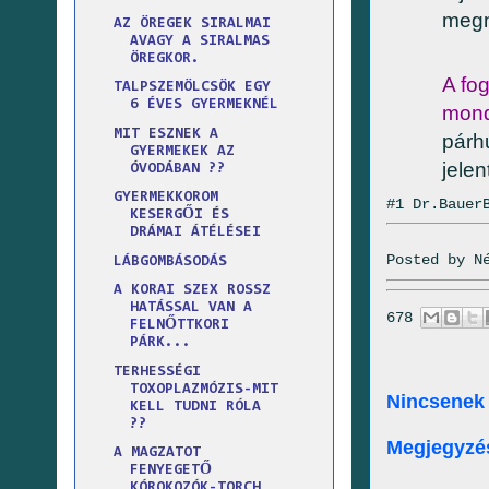
megn
AZ ÖREGEK SIRALMAI
AVAGY A SIRALMAS
ÖREGKOR.
A fo
TALPSZEMÖLCSÖK EGY
6 ÉVES GYERMEKNÉL
mond
MIT ESZNEK A
párh
GYERMEKEK AZ
jele
ÓVODÁBAN ??
GYERMEKKOROM
#1 Dr.Bauer
KESERGŐI ÉS
DRÁMAI ÁTÉLÉSEI
Posted by
N
LÁBGOMBÁSODÁS
A KORAI SZEX ROSSZ
HATÁSSAL VAN A
678
FELNŐTTKORI
PÁRK...
TERHESSÉGI
TOXOPLAZMÓZIS-MIT
Nincsenek
KELL TUDNI RÓLA
??
Megjegyzé
A MAGZATOT
FENYEGETŐ
KÓROKOZÓK-TORCH