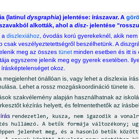
ia
(latinul
dysgraphia
) jelentése:
írászavar. A
gör
szavakból alkották, ahol a
disz
- jelentése "rosszu
 a
diszlexiához
, óvodás korú gyerekeknél, akik nem t
ebb csak veszélyeztetettségről beszélhetünk. A diszg
 jelenik meg az összes
tünet
minden esetben és itt is 
jtája egyszerre jelenik meg egy gyerek esetében. Il
s írásképtelenséget okoz.
a megjelenhet önállóan is, vagy lehet a diszlexia írás
ulása. Lehet a rossz mozgáskoordináció tünete is.
iások szakvélemény alapján használhatnak az iskol
kesztőt kézírás helyett, és felmentethetők az írásbe
írás
rendezetlen, kusza, nem igazodik a vonalr
tés hullámzó. A betűk formája változékony; ug
éppen jelenhet meg, és a hasonló betűk között