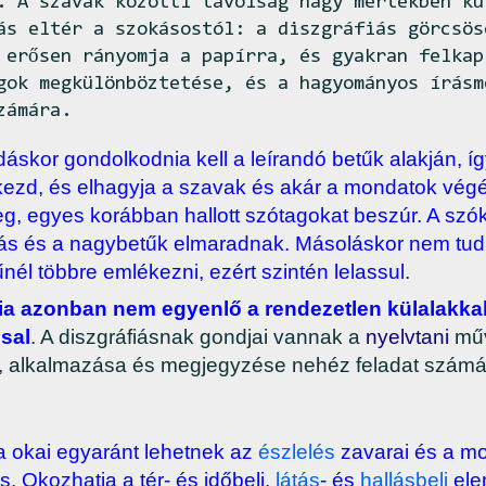
. A szavak közötti távolság nagy mértékben kü
ás eltér a szokásostól: a diszgráfiás görcsös
 erősen rányomja a papírra, és gyakran felkap
gok megkülönböztetése, és a hagyományos írásm
zámára.
áskor gondolkodnia kell a leírandó betűk alakján, í
ezd, és elhagyja a szavak és akár a mondatok vég
eg, egyes korábban hallott szótagokat beszúr. A szó
s és a nagybetűk elmaradnak. Másoláskor nem tud 
nél többre emlékezni, ezért szintén lelassul
.
fia azonban nem egyenlő a rendezetlen külalakkal
sal
. A diszgráfiásnak gondjai vannak a
nyelvtani
műv
, alkalmazása és megjegyzése nehéz feladat számá
ia okai egyaránt lehetnek az
észlelés
zavarai és a m
s. Okozhatja a tér- és időbeli,
látás
- és
hallásbeli
ele