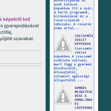
Rovarcsípések és
azok hatásai
képekben Itt a nyár,
a kerti programok,
kirándulások és a
 képekről kell
rovarcsípések
időszaka. A rovarok
ncs gyarapodásával
zöme ártal...
zófaj,
CSECSEMŐS
űjtött szavakat.
ZÉKLET
KÉPEKBEN
Csecsemős
zéklet
képekben A csecsemő
széklete változó,
mert függ a gyermek
életkorától,
étrendjétől,
valamint egészségi
állapotától ...
GOMBÁS
MEGBETEGE
DÉSE A
HÓNALJNAK
ÉS
LÁGYÉKNAK