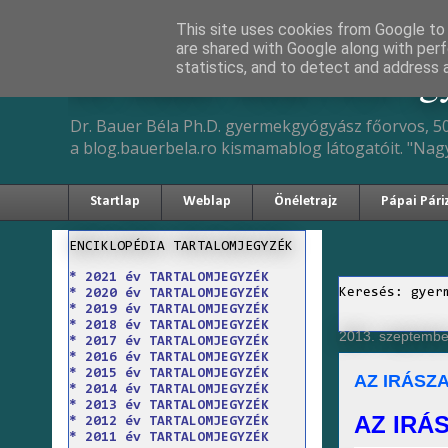
This site uses cookies from Google to d
are shared with Google along with perf
Dr. Bauer Béla Ph.D. 
statistics, and to detect and address 
Dr. Bauer Béla Ph.D. gyermekgyógyász főorvos, 50
a blog.bauerbela.ro kismamablog látogatóit. "Nag
Startlap
Weblap
Önéletrajz
Pápai Pári
ENCIKLOPÉDIA TARTALOMJEGYZÉK
* 2021 év TARTALOMJEGYZÉK
Keresés: gyer
* 2020 év TARTALOMJEGYZÉK
* 2019 év TARTALOMJEGYZÉK
* 2018 év TARTALOMJEGYZÉK
2013. szeptembe
* 2017 év TARTALOMJEGYZÉK
* 2016 év TARTALOMJEGYZÉK
* 2015 év TARTALOMJEGYZÉK
AZ IRÁSZ
* 2014 év TARTALOMJEGYZÉK
* 2013 év TARTALOMJEGYZÉK
AZ IRÁS
* 2012 év TARTALOMJEGYZÉK
* 2011 év TARTALOMJEGYZÉK