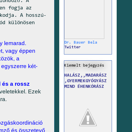
lönböző. A
en fogja az
kodja. A hosszú-
ód különösen
gy lemarad.
Dr. Bauer Bela
Twitter
ét, vagy éppen
közök, a
egyszerre két-
Kiemelt bejegyzés
HALÁSZ,,MADARÁSZ
,GYERMEKGYÓGYÁSZ
 és a rossz
MIND ÉHENKÓRÁSZ
eletekkel. Ezek
ra.
ozgáskoordináció
mző és összetevő