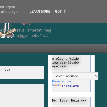
user-agent
erate usage
LEARN MORE
GOT IT
és kezelésével ismerteti meg
k ajánlom figyelmébe." K.L.
A blog a Világ
leghasználtabb
nyelvein
ch box
Powered by
Translate
Dr. Bauer Bela www