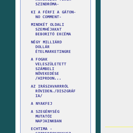
SZINDRÓMA-
KI A FÉRFI A GÁTON-
NO COMMENT-
MINDKÉT OLDALI
SZEMHÉJAKAT
BEBORITÓ EKCÉMA
NÉGY MILLIÁRD
DOLLÁR
ÉTELMARKETINGRE
A FOGAK
VELESZÜLETETT
SZÁMBELI
NÖVEKEDÉSE
/HIPRDON...
AZ IRÁSZAVARRRÓL
RÖVIDEN./DISZGRÁF
IA/
A NYAKFEJ
A SZEGÉNYSÉG
MUTATÓI
NAPJAINKBAN
ECHTIMA -