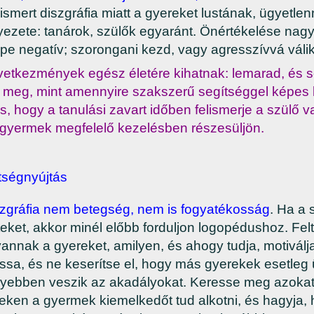
smert diszgráfia miatt a gyereket lustának, ügyetlen
yezete: tanárok, szülők egyaránt. Önértékelése nag
pe negatív; szorongani kezd, vagy agresszívvá válik
vetkezmények egész életére kihatnak: lemarad, és 
l meg, mint amennyire szakszerű segítséggel képes
os, hogy a tanulási zavart időben felismerje a szülő
 gyermek megfelelő kezelésben részesüljön.
tségnyújtás
szgráfia nem betegség, nem is fogyatékosság
. Ha a 
eket, akkor minél előbb forduljon logopédushoz. Felt
yannak a gyereket, amilyen, és ahogy tudja, motiválja
assa, és ne keserítse el, hogy más gyerekek esetle
yebben veszik az akadályokat. Keresse meg azokat a
eken a gyermek kiemelkedőt tud alkotni, és hagyja,