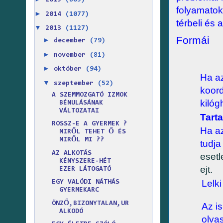
2015
(865)
folyamatok
►
2014
(1077)
térbeli és
▼
2013
(1127)
Formái
►
december
(79)
►
november
(81)
Formai
►
október
(94)
Ha az
▼
szeptember
(52)
koord
A SZEMMOZGATÓ IZMOK
kilóg
BÉNULÁSÁNAK
VÁLTOZATAI
Tarta
ROSSZ-E A GYERMEK ?
Ha az
MIRŐL TEHET Ő ÉS
MIRŐL MI ??
tudja
AZ ALKOTÁS
esetl
KÉNYSZERE-HÉT
ejt.
EZER LÁTOGATÓ
Lelk
EGY VALÓDI NÁTHÁS
GYERMEKARC
ÖNZŐ,BIZONYTALAN,UR
Az is
ALKODÓ
olvas