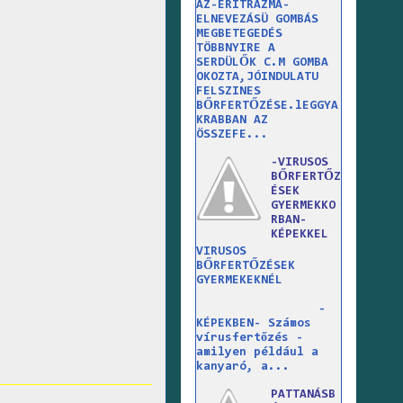
AZ-ERITRAZMA-
ELNEVEZÁSÜ GOMBÁS
MEGBETEGEDÉS
TÖBBNYIRE A
SERDÜLŐK C.M GOMBA
OKOZTA,JÓINDULATU
FELSZINES
BŐRFERTŐZÉSE.lEGGYA
KRABBAN AZ
ÖSSZEFE...
-VIRUSOS
BŐRFERTŐZ
ÉSEK
GYERMEKKO
RBAN-
KÉPEKKEL
VIRUSOS
BŐRFERTŐZÉSEK
GYERMEKEKNÉL
-
KÉPEKBEN- Számos
vírusfertőzés -
amilyen például a
kanyaró, a...
PATTANÁSB