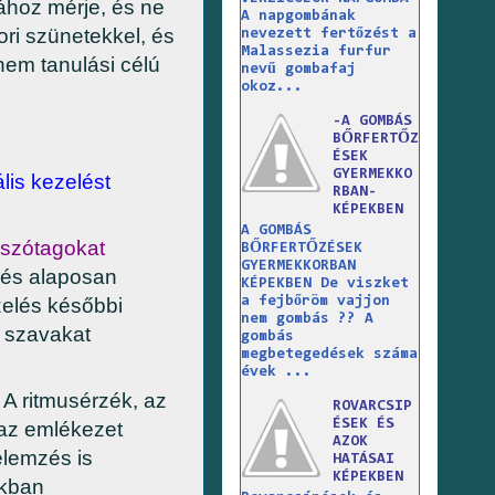
ához mérje, és ne
A napgombának
ri szünetekkel, és
nevezett fertőzést a
Malassezia furfur
nem tanulási célú
nevű gombafaj
okoz...
-A GOMBÁS
BŐRFERTŐZ
ÉSEK
GYERMEKKO
lis kezelést
RBAN-
.
KÉPEKBEN
A GOMBÁS
s szótagokat
BŐRFERTŐZÉSEK
GYERMEKKORBAN
 és alaposan
KÉPEKBEN De viszket
zelés későbbi
a fejbőröm vajjon
nem gombás ?? A
s szavakat
gombás
megbetegedések száma
évek ...
. A ritmusérzék, az
ROVARCSIP
ÉSEK ÉS
 az emlékezet
AZOK
elemzés is
HATÁSAI
KÉPEKBEN
akban