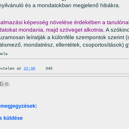
yilvánuló és a mondatokban megjelenő hibákra.
galmazási képesség növelése érdekében a tanulónak
atokat mondania, majd szöveget alkotnia
. A szóki
uzamosan leíratják a különféle szempontok szerint (s
ntésmező, mondatrész, ellentétek, csoportosítások) gy
Bela
évtelen
at
22:30
345
 megjegyzések:
s küldése