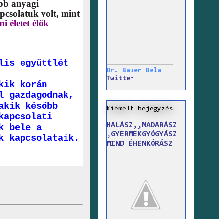
obb anyagi
pcsolatuk volt, mint
i életet élők
lis együttlét
Dr. Bauer Bela
Twitter
kik korán
l gazdagodnak,
akik később
Kiemelt bejegyzés
kapcsolati
HALÁSZ,,MADARÁSZ
k bele a
,GYERMEKGYÓGYÁSZ
k kapcsolataik.
MIND ÉHENKÓRÁSZ