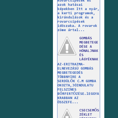
Rovarcsípések és
azok hatásai
képekben Itt a nyár,
a kerti programok,
kirándulások és a
rovarcsípések
időszaka. A rovarok
zöme ártal...
GOMBÁS
MEGBETEGE
DÉSE A
HÓNALJNAK
ÉS
LÁGYÉKNAK
AZ-ERITRAZMA-
ELNEVEZÁSÜ GOMBÁS
MEGBETEGEDÉS
TÖBBNYIRE A
SERDÜLŐK C.M GOMBA
OKOZTA,JÓINDULATU
FELSZINES
BŐRFERTŐZÉSE.lEGGYA
KRABBAN AZ
ÖSSZEFE...
CSECSEMŐS
ZÉKLET