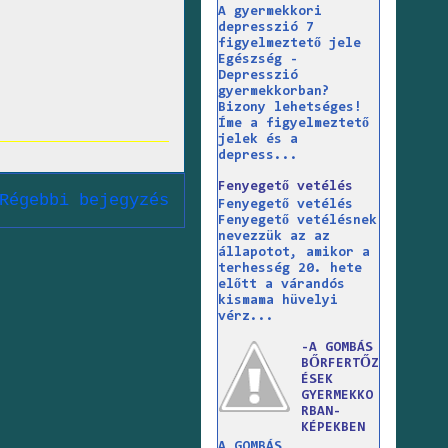
A gyermekkori
depresszió 7
figyelmeztető jele
Egészség -
Depresszió
gyermekkorban?
Bizony lehetséges!
Íme a figyelmeztető
jelek és a
depress...
Fenyegető vetélés
Régebbi bejegyzés
Fenyegető vetélés
Fenyegető vetélésnek
nevezzük az az
állapotot, amikor a
terhesség 20. hete
előtt a várandós
kismama hüvelyi
vérz...
-A GOMBÁS
BŐRFERTŐZ
ÉSEK
GYERMEKKO
RBAN-
KÉPEKBEN
A GOMBÁS