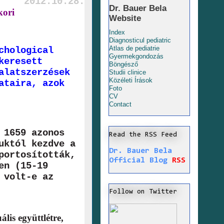
2012.10.28.
Dr. Bauer Bela
kori
Website
Index
Diagnosticul pediatric
Atlas de pediatrie
chological
Gyermekgondozás
keresett
Böngésző
alatszerzések
Studii clinice
Közéleti Írások
ataira, azok
Foto
CV
Contact
 1659 azonos
Read the RSS Feed
uktól kezdve a
Dr. Bauer Bela
portosították,
Official Blog
RSS
en (15-19
 volt-e az
Follow on Twitter
lis együttlétre,