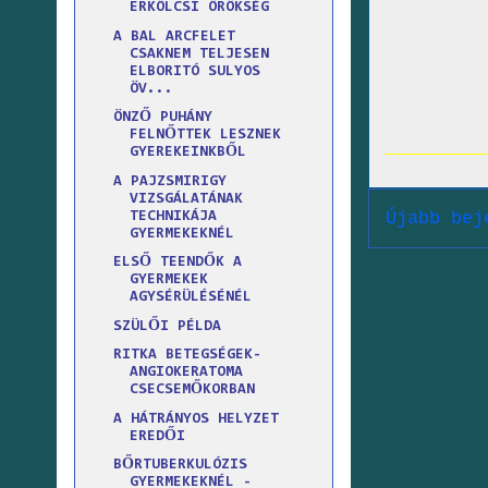
ERKÖLCSI ÖRÖKSÉG
A BAL ARCFELET
CSAKNEM TELJESEN
ELBORITÓ SULYOS
ÖV...
ÖNZŐ PUHÁNY
FELNŐTTEK LESZNEK
GYEREKEINKBŐL
A PAJZSMIRIGY
VIZSGÁLATÁNAK
Újabb bej
TECHNIKÁJA
GYERMEKEKNÉL
ELSŐ TEENDŐK A
GYERMEKEK
AGYSÉRÜLÉSÉNÉL
SZÜLŐI PÉLDA
RITKA BETEGSÉGEK-
ANGIOKERATOMA
CSECSEMŐKORBAN
A HÁTRÁNYOS HELYZET
EREDŐI
BŐRTUBERKULÓZIS
GYERMEKEKNÉL -