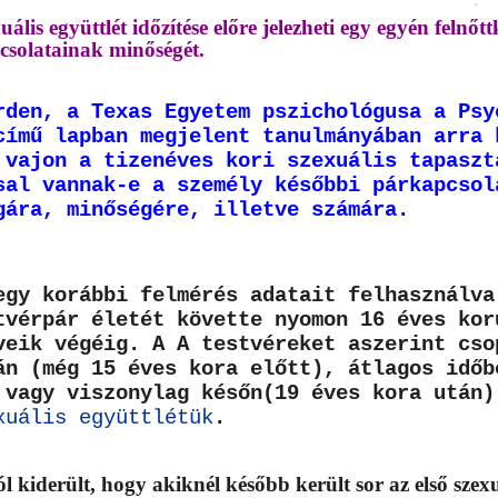
·
uális együttlét időzítése előre jelezheti egy egyén felnőtt
csolatainak minőségét.
rden, a Texas Egyetem pszichológusa a Psy
című lapban megjelent tanulmányában arra 
 vajon a tizenéves kori szexuális tapaszt
sal vannak-e a személy későbbi párkapcsol
gára, minőségére, illetve számára.
egy korábbi felmérés adatait felhasználva
tvérpár életét követte nyomon 16 éves kor
veik végéig. A A testvéreket aszerint cso
án (még 15 éves kora előtt), átlagos időb
 vagy viszonylag későn(19 éves kora után)
xuális együttlétük
.
l kiderült, hogy akiknél később került sor az első szexuá