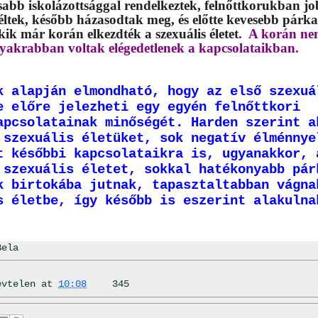
abb iskolázottsággal rendelkeztek, felnőttkorukban j
éltek, később házasodtak meg, és előtte kevesebb párka
ik már korán elkezdték a szexuális életet
. A korán nem
gyakrabban voltak elégedetlenek a kapcsolataikban.
k alapján elmondható, hogy az első szexuá
e előre jelezheti egy egyén felnőttkori
apcsolatainak minőségét. Harden szerint a
 szexuális életüket, sok negatív élménnye
t későbbi kapcsolataikra is, ugyanakkor, 
 szexuális életet, sokkal hatékonyabb pár
k birtokába jutnak, tapasztaltabban vágna
s életbe, így később is eszerint alakulna
Bela
évtelen
at
10:08
345