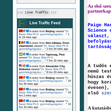
Az első szex
partnerkap
::: Live Traffic :::
Live Traffic Feed
Paige Ha
Science 
A visitor from
Beijing
viewed "
Dr.
Bauer Béla Ph.D. gyermekgyógyász:…
"
1
választ,
hr 19 mins ago
befolyás
A visitor from
Sint-niklaas, Oost-
tartóssá
vlaanderen
viewed "
Dr. Bauer Béla Ph.D.
gyermekgyógyász:…
"
2 hrs 54 mins ago
A visitor from
Tapiosag, Pest
viewed "
Dr. Bauer Béla Ph.D.
gyermekgyógyász:…
"
7 hrs 32 mins ago
A tudós 
A visitor from
Alexander City,
Alabama
viewed "
Dr. Bauer Béla Ph.D.
nemű tes
gyermekgyógyász:…
"
8 hrs 20 mins ago
húszas é
A visitor from
Beijing
viewed "
Dr.
Bauer Béla Ph.D. gyermekgyógyász:…
"
18
hogy kor
hrs 40 mins ago
évesen),
A visitor from
Beijing
viewed "
Dr.
első
sze
Bauer Béla Ph.D. gyermekgyógyász:…
"
19
hrs 2 mins ago
A visitor from
Beijing
viewed "
Dr.
Bauer Béla Ph.D. gyermekgyógyász:…
"
19
A kutatásbó
hrs 33 mins ago