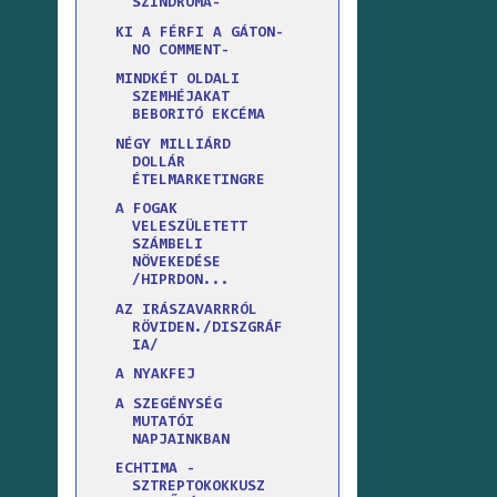
SZINDRÓMA-
KI A FÉRFI A GÁTON-
NO COMMENT-
MINDKÉT OLDALI
SZEMHÉJAKAT
BEBORITÓ EKCÉMA
NÉGY MILLIÁRD
DOLLÁR
ÉTELMARKETINGRE
A FOGAK
VELESZÜLETETT
SZÁMBELI
NÖVEKEDÉSE
/HIPRDON...
AZ IRÁSZAVARRRÓL
RÖVIDEN./DISZGRÁF
IA/
A NYAKFEJ
A SZEGÉNYSÉG
MUTATÓI
NAPJAINKBAN
ECHTIMA -
SZTREPTOKOKKUSZ