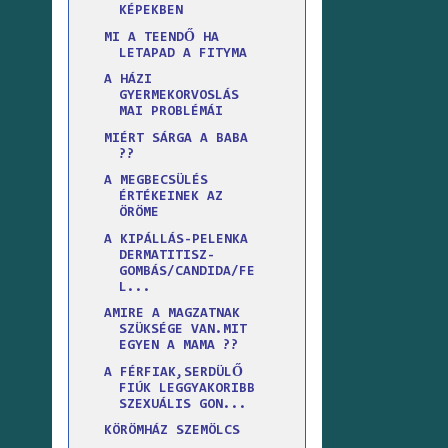
KÉPEKBEN
MI A TEENDŐ HA
LETAPAD A FITYMA
A HÁZI
GYERMEKORVOSLÁS
MAI PROBLÉMÁI
MIÉRT SÁRGA A BABA
??
A MEGBECSÜLÉS
ÉRTÉKEINEK AZ
ÖRÖME
A KIPÁLLÁS-PELENKA
DERMATITISZ-
GOMBÁS/CANDIDA/FE
L...
AMIRE A MAGZATNAK
SZÜKSÉGE VAN.MIT
EGYEN A MAMA ??
A FÉRFIAK,SERDÜLŐ
FIÚK LEGGYAKORIBB
SZEXUÁLIS GON...
KÖRÖMHÁZ SZEMÖLCS