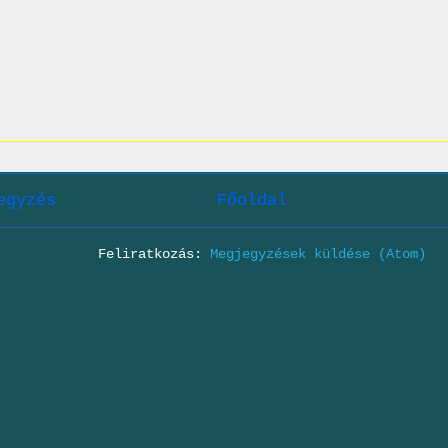
egyzés
Főoldal
Feliratkozás:
Megjegyzések küldése (Atom)