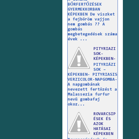
BŐRFERTŐZÉSEK
GYERMEKKORBAN
KÉPEKBEN De viszket
a fejbőröm vajjon
nem gombás ?? A
gombás
megbetegedések száma
évek ...
PITYRIAZI
SOK-
KÉPEKBEN-
PITYRIÁZI
SOK –
KÉPEKBEN- PITYRIASIS
VERZICOLOR-NAPGOMBA-
A napgombának
nevezett fertőzést a
Malassezia furfur
nevű gombafaj
okoz...
ROVARCSIP
ÉSEK ÉS
AZOK
HATÁSAI
KÉPEKBEN