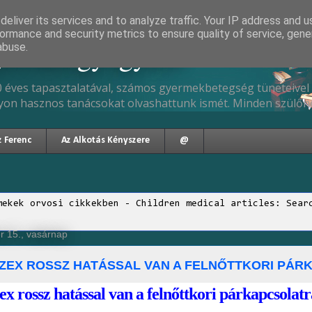
eliver its services and to analyze traffic. Your IP address and 
ormance and security metrics to ensure quality of service, gen
gyermekgyógyász
abuse.
 éves tapasztalatával, számos gyermekbetegség tüneteivel 
yon hasznos tanácsokat olvashattunk ismét. Minden szülőne
z Ferenc
Az Alkotás Kényszere
@
mekek orvosi cikkekben - Children medical articles: Sear
r 15., vasárnap
SZEX ROSSZ HATÁSSAL VAN A FELNŐTTKORI PÁ
ex rossz hatással van a felnőttkori párkapcsolatr