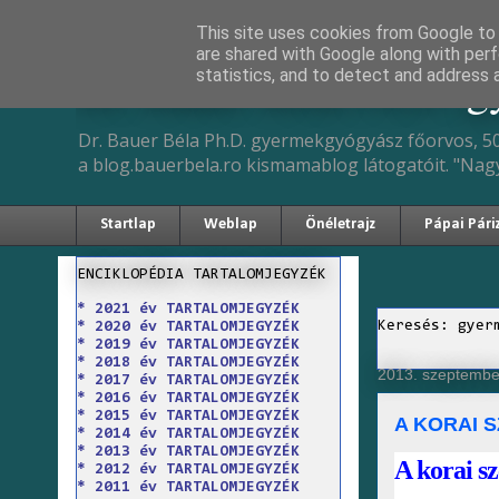
This site uses cookies from Google to d
are shared with Google along with perf
Dr. Bauer Béla Ph.D. 
statistics, and to detect and address 
Dr. Bauer Béla Ph.D. gyermekgyógyász főorvos, 50
a blog.bauerbela.ro kismamablog látogatóit. "Nag
Startlap
Weblap
Önéletrajz
Pápai Pári
ENCIKLOPÉDIA TARTALOMJEGYZÉK
* 2021 év TARTALOMJEGYZÉK
Keresés: gyer
* 2020 év TARTALOMJEGYZÉK
* 2019 év TARTALOMJEGYZÉK
* 2018 év TARTALOMJEGYZÉK
2013. szeptembe
* 2017 év TARTALOMJEGYZÉK
* 2016 év TARTALOMJEGYZÉK
* 2015 év TARTALOMJEGYZÉK
A KORAI 
* 2014 év TARTALOMJEGYZÉK
* 2013 év TARTALOMJEGYZÉK
A korai sz
* 2012 év TARTALOMJEGYZÉK
* 2011 év TARTALOMJEGYZÉK