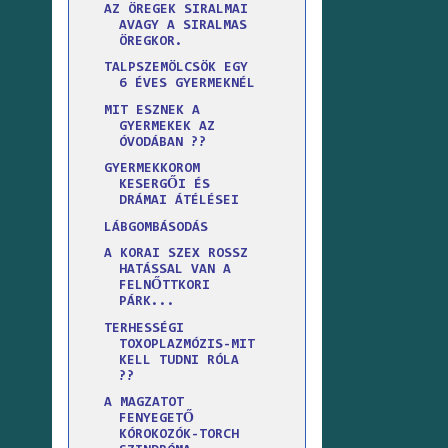
AZ ÖREGEK SIRALMAI
AVAGY A SIRALMAS
ÖREGKOR.
TALPSZEMÖLCSÖK EGY
6 ÉVES GYERMEKNÉL
MIT ESZNEK A
GYERMEKEK AZ
ÓVODÁBAN ??
GYERMEKKOROM
KESERGŐI ÉS
DRÁMAI ÁTÉLÉSEI
LÁBGOMBÁSODÁS
A KORAI SZEX ROSSZ
HATÁSSAL VAN A
FELNŐTTKORI
PÁRK...
TERHESSÉGI
TOXOPLAZMÓZIS-MIT
KELL TUDNI RÓLA
??
A MAGZATOT
FENYEGETŐ
KÓROKOZÓK-TORCH