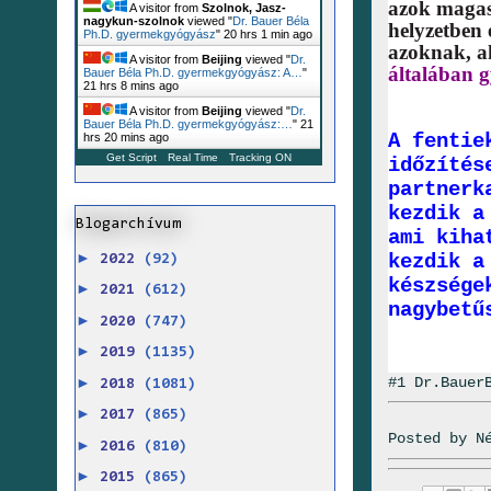
azok magas
A visitor from
Szolnok, Jasz-
nagykun-szolnok
viewed "
Dr. Bauer Béla
helyzetben 
Ph.D. gyermekgyógyász
"
20 hrs 1 min ago
azoknak, ak
A visitor from
Beijing
viewed "
Dr.
általában 
Bauer Béla Ph.D. gyermekgyógyász: A…
"
21 hrs 8 mins ago
A visitor from
Beijing
viewed "
Dr.
Bauer Béla Ph.D. gyermekgyógyász:…
"
21
A fentie
hrs 20 mins ago
Get Script
Real Time
Tracking ON
időzítés
partnerk
kezdik a
Blogarchívum
ami kiha
►
kezdik a
2022
(92)
készsége
►
2021
(612)
nagybetű
►
2020
(747)
►
2019
(1135)
►
#1 Dr.Bauer
2018
(1081)
►
2017
(865)
Posted by
N
►
2016
(810)
►
2015
(865)