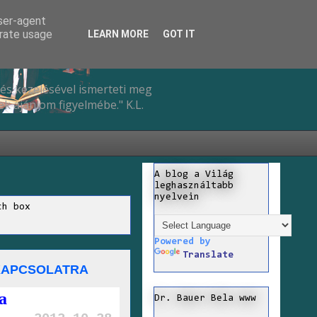
user-agent
erate usage
LEARN MORE
GOT IT
és kezelésével ismerteti meg
k ajánlom figyelmébe." K.L.
A blog a Világ
leghasználtabb
nyelvein
ch box
Powered by
Translate
RKAPCSOLATRA
a
Dr. Bauer Bela www