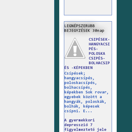
LEGNÉPSZERUBB
BEJEGYZÉSEK 30nap
CSIPÉSEK-
HANGYACSI
PÉS-
POLOSKA
CSIPÉS-
BOLHACSIP
ÉS -KÉPEKBEN
Csípések;
hangyacsípés,
poloskacsípés,
bolhacsípés,
képekben Sok rovar,
egyebek között a
hangyák, poloskák,
bolhák, képesek
csípni. E...
A gyermekkori
depresszió 7
figyelmeztető jele