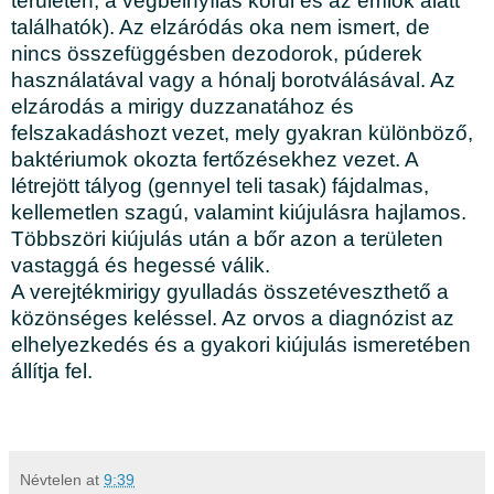
területén, a végbélnyílás körül és az emlők alatt
találhatók). Az elzáródás oka nem ismert, de
nincs összefüggésben dezodorok, púderek
használatával vagy a hónalj borotválásával. Az
elzárodás a mirigy duzzanatához és
felszakadáshozt vezet, mely gyakran különböző,
baktériumok okozta fertőzésekhez vezet. A
létrejött tályog (gennyel teli tasak) fájdalmas,
kellemetlen szagú, valamint kiújulásra hajlamos.
Többszöri kiújulás után a bőr azon a területen
vastaggá és hegessé válik.
A verejtékmirigy gyulladás összetéveszthető a
közönséges keléssel. Az orvos a diagnózist az
elhelyezkedés és a gyakori kiújulás ismeretében
állítja fel.
Névtelen
at
9:39