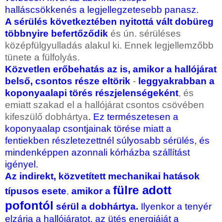
halláscsökkenés a legjellegzetesebb panasz.
A sérülés következtében nyitottá vált dobüreg
többnyire befertőződik
és ún. sérüléses
középfülgyulladás alakul ki. Ennek legjellemzőbb
tünete a fülfolyás.
Közvetlen erőbehatás az is, amikor a hallójárat
belső, csontos része eltörik
-
leggyakrabban a
koponyaalapi törés részjelenségeként
, és
emiatt szakad el a hallójárat csontos csövében
kifeszülő dobhártya
. Ez természetesen a
koponyaalap csontjainak törése miatt a
fentiekben részletezettnél súlyosabb sérülés, és
mindenképpen azonnali kórházba szállítást
igényel.
Az indirekt, közvetített mechanikai hatások
fülre adott
típusos esete
,
amikor a
pofontól
sérül a dobhártya.
Ilyenkor a tenyér
elzárja a hallójáratot, az ütés energiáját a