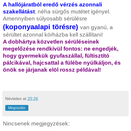
A hallójáratból eredő vérzés azonnali
szakellátást
, néha sürgős mutétet igényel.
Amennyiben súlyosabb sérülésre
(koponyaalapi törésre)
van gyanú, a
sérültet azonnal kórházba kell szállítani!
A dobhártya közvetlen sérüléseinek
megelőzése rendkívül fontos: ne engedjék,
hogy gyermekük gyufaszállal, fültisztító
pálcikával, hajcsattal a fülébe nyúlkáljon, és
önök se járjanak elöl rossz példával!
Névtelen
at
20:26
Megosztás
Nincsenek megjegyzések: