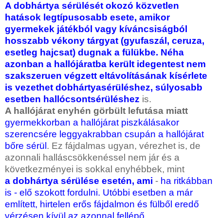
A dobhártya sérülését okozó közvetlen
hatások legtípusosabb esete, amikor
gyermekek játékból vagy kíváncsiságból
hosszabb vékony tárgyat (gyufaszál, ceruza,
esetleg hajcsat) dugnak a fülükbe. Néha
azonban a hallójáratba került idegentest nem
szakszeruen végzett eltávolításának kísérlete
is vezethet dobhártyasérüléshez, súlyosabb
esetben hallócsontsérüléshez
is.
A hallójárat enyhén görbült lefutása miatt
gyermekkorban a hallójárat piszkálásakor
szerencsére leggyakrabban csupán a hallójárat
bőre sérül
. Ez fájdalmas ugyan, vérezhet is, de
azonnali halláscsökkenéssel nem jár és a
következményei is sokkal enyhébbek, mint
a dobhártya sérülése esetén, ami
-
ha ritkábban
is - elő szokott fordulni. Utóbbi esetben a már
említett, hirtelen erős fájdalmon és fülből eredő
vérzésen kívül az azonnal fellépő