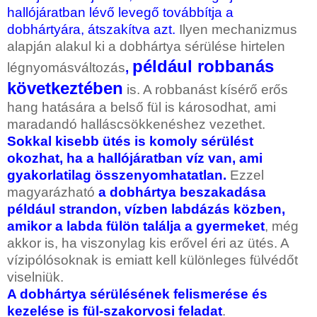
hallójáratban lévő levegő továbbítja a
dobhártyára, átszakítva azt.
Ilyen mechanizmus
alapján alakul ki a dobhártya sérülése hirtelen
például robbanás
légnyomásváltozás
,
következtében
is. A robbanást kísérő erős
hang hatására a belső fül is károsodhat, ami
maradandó halláscsökkenéshez vezethet.
Sokkal kisebb ütés is komoly sérülést
okozhat, ha a hallójáratban víz van, ami
gyakorlatilag összenyomhatatlan.
Ezzel
magyarázható
a dobhártya beszakadása
például strandon, vízben labdázás közben,
amikor a labda fülön találja a gyermeket
, még
akkor is, ha viszonylag kis erővel éri az ütés. A
vízipólósoknak is emiatt kell különleges fülvédőt
viselniük.
A dobhártya sérülésének felismerése és
kezelése is fül-szakorvosi feladat
.