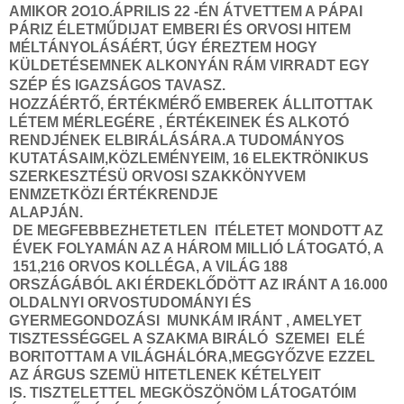
AMIKOR 2O1O.ÁPRILIS 22 -ÉN ÁTVETTEM A PÁPAI
PÁRIZ ÉLETMŰDIJAT EMBERI ÉS ORVOSI HITEM
MÉLTÁNYOLÁSÁÉRT, ÚGY ÉREZTEM HOGY
KÜLDETÉSEMNEK ALKONYÁN RÁM VIRRADT EGY
SZÉP ÉS IGAZSÁGOS TAVASZ.
HOZZÁÉRTŐ, ÉRTÉKMÉRŐ EMBEREK ÁLLITOTTAK
LÉTEM MÉRLEGÉRE , ÉRTÉKEINEK ÉS ALKOTÓ
RENDJÉNEK ELBIRÁLÁSÁRA.A TUDOMÁNYOS
KUTATÁSAIM,KÖZLEMÉNYEIM, 16 ELEKTRÖNIKUS
SZERKESZTÉSÜ ORVOSI SZAKKÖNYVEM
ENMZETKÖZI ÉRTÉKRENDJE
ALAPJÁN.
DE MEGFEBBEZHETETLEN ITÉLETET MONDOTT AZ
ÉVEK FOLYAMÁN AZ A HÁROM MILLIÓ LÁTOGATÓ, A
151,216 ORVOS KOLLÉGA, A VILÁG 188
ORSZÁGÁBÓL AKI ÉRDEKLŐDÖTT AZ IRÁNT A 16.000
OLDALNYI ORVOSTUDOMÁNYI ÉS
GYERMEGONDOZÁSI MUNKÁM IRÁNT , AMELYET
TISZTESSÉGGEL A SZAKMA BIRÁLÓ SZEMEI ELÉ
BORITOTTAM A VILÁGHÁLÓRA,MEGGYŐZVE EZZEL
AZ ÁRGUS SZEMÜ HITETLENEK KÉTELYEIT
IS.
TISZTELETTEL MEGKÖSZÖNÖM LÁTOGATÓIM