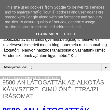
This site uses cookies from Google to deliver its services
Dr. Bauer Béla Ph.D.
and to analyze traffic. Your IP address and user-agent are
shared with Google along with performance and security
gyermekgyógyász
metrics to ensure quality of service, generate usage
statistics, and to detect and address abuse.
Dr. Bauer Béla Ph.D. gyermekgyógyász főorvos, 50 éves
LEARN MORE
GOT IT
tapasztalatával, számos gyermekbetegség tüneteivel és
kezelésével ismerteti meg a blog.bauerbela.ro kismamablog
látogatóit. "Nagyon hasznos tanácsokat olvashattunk ismét.
Minden szülőnek ajánlom figyelmébe." K.L.
▼
2014. szeptember 5., péntek
9500-AN LÁTOGATTÁK AZ-ALKOTÁS
KÁNYSZERE- CIMÜ ÖNÉLETRAJZI
IRÁSOMAT