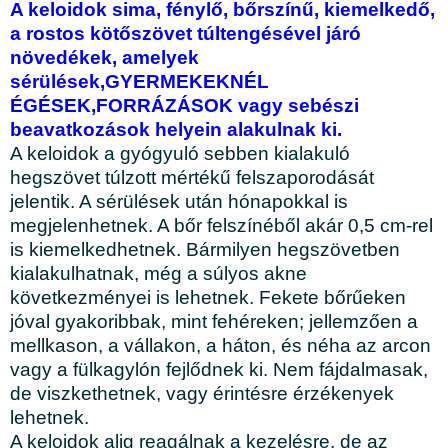
A keloidok sima, fénylő, bőrszínű, kiemelkedő,
a rostos kötőszövet túltengésével járó
növedékek, amelyek
sérülések,GYERMEKEKNÉL
ÉGÉSEK,FORRÁZÁSOK vagy sebészi
beavatkozások helyein alakulnak ki.
A keloidok a gyógyuló sebben kialakuló
hegszövet túlzott mértékű felszaporodását
jelentik. A sérülések után hónapokkal is
megjelenhetnek. A bőr felszínéből akár 0,5 cm-rel
is kiemelkedhetnek. Bármilyen hegszövetben
kialakulhatnak, még a súlyos akne
következményei is lehetnek. Fekete bőrűeken
jóval gyakoribbak, mint fehéreken; jellemzően a
mellkason, a vállakon, a háton, és néha az arcon
vagy a fülkagylón fejlődnek ki. Nem fájdalmasak,
de viszkethetnek, vagy érintésre érzékenyek
lehetnek.
A keloidok alig reagálnak a kezelésre, de az