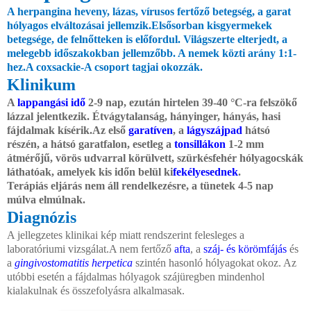
A
herpangina
heveny,
lázas
,
vírusos
fertőző betegség, a
garat
hólyagos elváltozásai jellemzik.Elsősorban kisgyermekek
betegsége, de felnőtteken is előfordul. Világszerte elterjedt, a
melegebb időszakokban jellemzőbb. A nemek közti arány 1:1-
hez.A
coxsackie-A csoport
tagjai okozzák.
Klinikum
A
lappangási idő
2-9 nap, ezután hirtelen 39-40 °C-ra felszökő
lázzal jelentkezik. Étvágytalanság, hányinger, hányás, hasi
fájdalmak kísérik.Az első
garatíven
, a
lágyszájpad
hátsó
részén, a hátsó garatfalon, esetleg a
tonsillákon
1-2 mm
átmérőjű, vörös udvarral körülvett, szürkésfehér hólyagocskák
láthatóak, amelyek kis időn belül ki
fekélyesednek
.
Terápiás eljárás nem áll rendelkezésre, a tünetek 4-5 nap
múlva elmúlnak.
Diagnózis
A jellegzetes klinikai kép miatt rendszerint felesleges a
laboratóriumi vizsgálat.A nem fertőző
afta
, a
száj- és körömfájás
és
a
gingivostomatitis herpetica
szintén hasonló hólyagokat okoz. Az
utóbbi esetén a fájdalmas hólyagok szájüregben mindenhol
kialakulnak és összefolyásra alkalmasak.