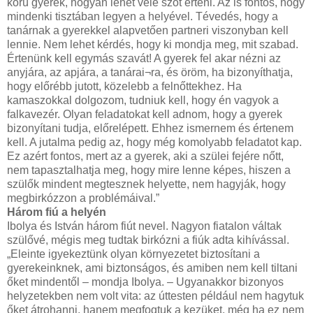
korú gyerek, hogyan lehet vele szót érteni. Az is fontos, hogy
mindenki tisztában legyen a helyével. Tévedés, hogy a
tanárnak a gyerekkel alapvetően partneri viszonyban kell
lennie. Nem lehet kérdés, hogy ki mondja meg, mit szabad.
Értenünk kell egymás szavát! A gyerek fel akar nézni az
anyjára, az apjára, a tanárai¬ra, és öröm, ha bizonyíthatja,
hogy előrébb jutott, közelebb a felnőttekhez. Ha
kamaszokkal dolgozom, tudniuk kell, hogy én vagyok a
falkavezér. Olyan feladatokat kell adnom, hogy a gyerek
bizonyítani tudja, előrelépett. Ehhez ismernem és értenem
kell. A jutalma pedig az, hogy még komolyabb feladatot kap.
Ez azért fontos, mert az a gyerek, aki a szülei fejére nőtt,
nem tapasztalhatja meg, hogy mire lenne képes, hiszen a
szülők mindent megtesznek helyette, nem hagyják, hogy
megbirkózzon a problémáival.”
Három fiú a helyén
Ibolya és István három fiút nevel. Nagyon fiatalon váltak
szülővé, mégis meg tudtak birkózni a fiúk adta kihívással.
„Eleinte igyekeztünk olyan környezetet biztosítani a
gyerekeinknek, ami biztonságos, és amiben nem kell tiltani
őket mindentől – mondja Ibolya. – Ugyanakkor bizonyos
helyzetekben nem volt vita: az úttesten például nem hagytuk
őket átrohanni, hanem megfogtuk a kezüket, még ha ez nem