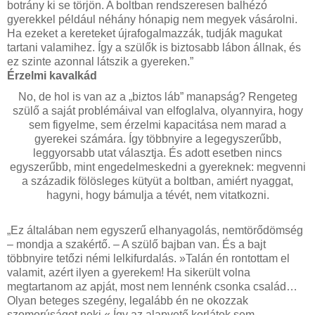
botrány ki se törjön. A boltban rendszeresen balhézó
gyerekkel például néhány hónapig nem megyek vásárolni.
Ha ezeket a kereteket újrafogalmazzák, tudják magukat
tartani valamihez. Így a szülők is biztosabb lábon állnak, és
ez szinte azonnal látszik a gyereken.”
Érzelmi kavalkád
No, de hol is van az a „biztos láb” manapság? Rengeteg
szülő a saját problémáival van elfoglalva, olyannyira, hogy
sem figyelme, sem érzelmi kapacitása nem marad a
gyerekei számára. Így többnyire a legegyszerűbb,
leggyorsabb utat választja. És adott esetben nincs
egyszerűbb, mint engedelmeskedni a gyereknek: megvenni
a századik fölösleges kütyüt a boltban, amiért nyaggat,
hagyni, hogy bámulja a tévét, nem vitatkozni.
„Ez általában nem egyszerű elhanyagolás, nemtörődömség
– mondja a szakértő. – A szülő bajban van. És a bajt
többnyire tetőzi némi lelkifurdalás. »Talán én rontottam el
valamit, azért ilyen a gyerekem! Ha sikerült volna
megtartanom az apját, most nem lennénk csonka család…
Olyan beteges szegény, legalább én ne okozzak
szomorúságot neki.« Így az alapvető korlátok sem