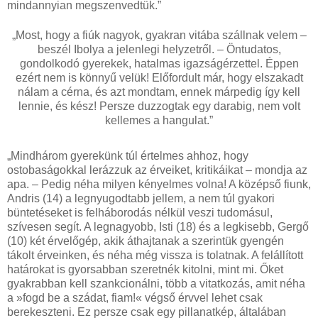
mindannyian megszenvedtük.”
„Most, hogy a fiúk nagyok, gyakran vitába szállnak velem –
beszél Ibolya a jelenlegi helyzetről. – Öntudatos,
gondolkodó gyerekek, hatalmas igazságérzettel. Éppen
ezért nem is könnyű velük! Előfordult már, hogy elszakadt
nálam a cérna, és azt mondtam, ennek márpedig így kell
lennie, és kész! Persze duzzogtak egy darabig, nem volt
kellemes a hangulat.”
„Mindhárom gyerekünk túl értelmes ahhoz, hogy
ostobaságokkal lerázzuk az érveiket, kritikáikat – mondja az
apa. – Pedig néha milyen kényelmes volna! A középső fiunk,
Andris (14) a legnyugodtabb jellem, a nem túl gyakori
büntetéseket is felháborodás nélkül veszi tudomásul,
szívesen segít. A legnagyobb, Isti (18) és a legkisebb, Gergő
(10) két érvelőgép, akik áthajtanak a szerintük gyengén
tákolt érveinken, és néha még vissza is tolatnak. A felállított
határokat is gyorsabban szeretnék kitolni, mint mi. Őket
gyakrabban kell szankcionálni, több a vitatkozás, amit néha
a »fogd be a szádat, fiam!« végső érvvel lehet csak
berekeszteni. Ez persze csak egy pillanatkép, általában