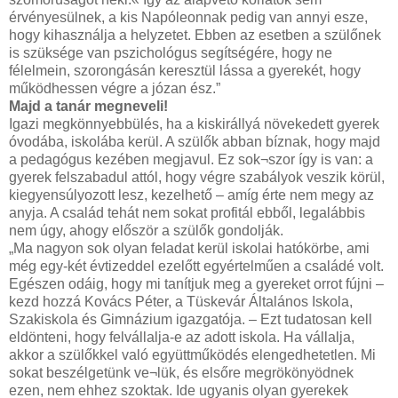
érvényesülnek, a kis Napóleonnak pedig van annyi esze,
hogy kihasználja a helyzetet. Ebben az esetben a szülőnek
is szüksége van pszichológus segítségére, hogy ne
félelmein, szorongásán keresztül lássa a gyerekét, hogy
működhessen végre a józan ész.”
Majd a tanár megneveli!
Igazi megkönnyebbülés, ha a kiskirállyá növekedett gyerek
óvodába, iskolába kerül. A szülők abban bíznak, hogy majd
a pedagógus kezében megjavul. Ez sok¬szor így is van: a
gyerek felszabadul attól, hogy végre szabályok veszik körül,
kiegyensúlyozott lesz, kezelhető – amíg érte nem megy az
anyja. A család tehát nem sokat profitál ebből, legalábbis
nem úgy, ahogy először a szülők gondolják.
„Ma nagyon sok olyan feladat kerül iskolai hatókörbe, ami
még egy-két évtizeddel ezelőtt egyértelműen a családé volt.
Egészen odáig, hogy mi tanítjuk meg a gyereket orrot fújni –
kezd hozzá Kovács Péter, a Tüskevár Általános Iskola,
Szakiskola és Gimnázium igazgatója. – Ezt tudatosan kell
eldönteni, hogy felvállalja-e az adott iskola. Ha vállalja,
akkor a szülőkkel való együttműködés elengedhetetlen. Mi
sokat beszélgetünk ve¬lük, és elsőre megrökönyödnek
ezen, nem ehhez szoktak. Ide ugyanis olyan gyerekek