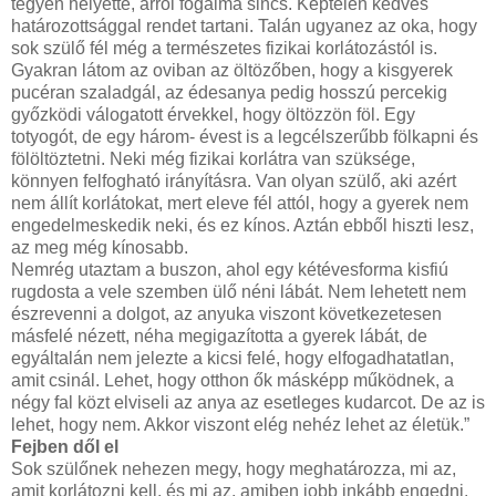
tegyen helyette, arról fogalma sincs. Képtelen kedves
határozottsággal rendet tartani. Talán ugyanez az oka, hogy
sok szülő fél még a természetes fizikai korlátozástól is.
Gyakran látom az oviban az öltözőben, hogy a kisgyerek
pucéran szaladgál, az édesanya pedig hosszú percekig
győzködi válogatott érvekkel, hogy öltözzön föl. Egy
totyogót, de egy három- évest is a legcélszerűbb fölkapni és
fölöltöztetni. Neki még fizikai korlátra van szüksége,
könnyen felfogható irányításra. Van olyan szülő, aki azért
nem állít korlátokat, mert eleve fél attól, hogy a gyerek nem
engedelmeskedik neki, és ez kínos. Aztán ebből hiszti lesz,
az meg még kínosabb.
Nemrég utaztam a buszon, ahol egy kétévesforma kisfiú
rugdosta a vele szemben ülő néni lábát. Nem lehetett nem
észrevenni a dolgot, az anyuka viszont következetesen
másfelé nézett, néha megigazította a gyerek lábát, de
egyáltalán nem jelezte a kicsi felé, hogy elfogadhatatlan,
amit csinál. Lehet, hogy otthon ők másképp működnek, a
négy fal közt elviseli az anya az esetleges kudarcot. De az is
lehet, hogy nem. Akkor viszont elég nehéz lehet az életük.”
Fejben dől el
Sok szülőnek nehezen megy, hogy meghatározza, mi az,
amit korlátozni kell, és mi az, amiben jobb inkább engedni.