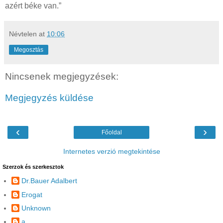
azért béke van.”
Névtelen
at
10:06
Megosztás
Nincsenek megjegyzések:
Megjegyzés küldése
‹
›
Főoldal
Internetes verzió megtekintése
Szerzok és szerkesztok
Dr.Bauer Adalbert
Erogat
Unknown
a