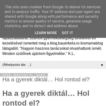
This site uses cookies from Google to deliver its services
Dr. Bauer Béla Ph.D.
and to analyze traffic. Your IP address and user-agent are
shared with Google along with performance and security
gyermekgyógyász
metrics to ensure quality of service, generate usage
statistics, and to detect and address abuse.
Dr. Bauer Béla Ph.D. gyermekgyógyász főorvos, 50 éves
LEARN MORE
GOT IT
tapasztalatával, számos gyermekbetegség tüneteivel és
kezelésével ismerteti meg a blog.bauerbela.ro kismamablog
látogatóit. "Nagyon hasznos tanácsokat olvashattunk ismét.
Minden szülőnek ajánlom figyelmébe." K.L.
▼
2019. március 5., kedd
Ha a gyerek diktál… Hol rontod el?
Ha a gyerek diktál… Hol
rontod el?