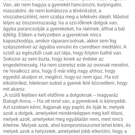
Van, aki nem hagyja a gyerekét hancúrozni, kurjongatni,
maszatolni, de nem korlátozza a tévénézést, a
visszabeszélést, nem szabja meg a lefekvés idejét. Máshol
teljes az összevisszaság: ha a szü-lőknek dolguk van,
ágyba parancsolják a gyerekeket, ha ráérnek, állhat a bál
éjfélig. Ebben a helyzetben a gyereknek nincs
kapaszkodója, amikor ráparancsolnak, akkor sem fog
szépszerével az ágyába vonulni és csendben meditálni. A
szülő az egészből csak azt látja, hogy folyton balhé van.
Sokszor az sem tiszta, hogy kinek az érdeke az
engedelmesség. Ha nem szeretsz este az ovisnak mesélni,
ne hivatkozz arra, hogy ő már elég nagy ahhoz, hogy
egyedül aludjon el, megérzi, hogy ez nem igaz. Ha ezt
elkülöníted, hitelesen tudod a gyerek felé közvetíteni, hogy
mit akarsz.
„A szülő fejében kell eldőlnie a dolgoknak – magyaráz
Balogh Anna. – Ha ott rend van, a gyereknek is könnyebb.
Azt szoktam kérni, fogjanak egy papírt, és írják le, melyek
azok a dolgok, amelyeket mindenképpen meg kell tiltani,
melyek azok, amelyeket meg egyáltalán nem, mert nincs
értelme. Melyek azok, ahol kompromisszumot lehet kötni, és
melyek azok a helyzetek, amelyeket jobb elkerülni, hogy a