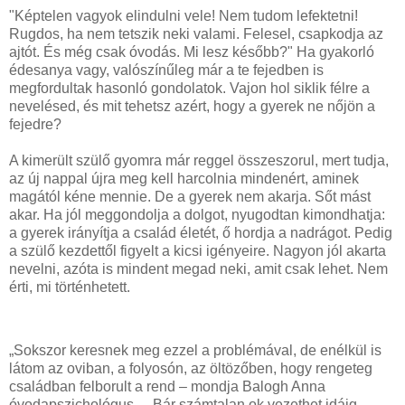
"Képtelen vagyok elindulni vele! Nem tudom lefektetni!
Rugdos, ha nem tetszik neki valami. Felesel, csapkodja az
ajtót. És még csak óvodás. Mi lesz később?" Ha gyakorló
édesanya vagy, valószínűleg már a te fejedben is
megfordultak hasonló gondolatok. Vajon hol siklik félre a
nevelésed, és mit tehetsz azért, hogy a gyerek ne nőjön a
fejedre?
A kimerült szülő gyomra már reggel összeszorul, mert tudja,
az új nappal újra meg kell harcolnia mindenért, aminek
magától kéne mennie. De a gyerek nem akarja. Sőt mást
akar. Ha jól meggondolja a dolgot, nyugodtan kimondhatja:
a gyerek irányítja a család életét, ő hordja a nadrágot. Pedig
a szülő kezdettől figyelt a kicsi igényeire. Nagyon jól akarta
nevelni, azóta is mindent megad neki, amit csak lehet. Nem
érti, mi történhetett.
„Sokszor keresnek meg ezzel a problémával, de enélkül is
látom az oviban, a folyosón, az öltözőben, hogy rengeteg
családban felborult a rend – mondja Balogh Anna
óvodapszichológus. – Bár számtalan ok vezethet idáig,