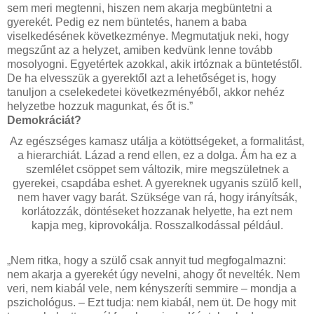
sem meri megtenni, hiszen nem akarja megbüntetni a
gyerekét. Pedig ez nem büntetés, hanem a baba
viselkedésének következménye. Megmutatjuk neki, hogy
megszűnt az a helyzet, amiben kedvünk lenne tovább
mosolyogni. Egyetértek azokkal, akik irtóznak a büntetéstől.
De ha elvesszük a gyerektől azt a lehetőséget is, hogy
tanuljon a cselekedetei következményéből, akkor nehéz
helyzetbe hozzuk magunkat, és őt is.”
Demokráciát?
Az egészséges kamasz utálja a kötöttségeket, a formalitást,
a hierarchiát. Lázad a rend ellen, ez a dolga. Ám ha ez a
szemlélet csöppet sem változik, mire megszületnek a
gyerekei, csapdába eshet. A gyereknek ugyanis szülő kell,
nem haver vagy barát. Szüksége van rá, hogy irányítsák,
korlátozzák, döntéseket hozzanak helyette, ha ezt nem
kapja meg, kiprovokálja. Rosszalkodással például.
„Nem ritka, hogy a szülő csak annyit tud megfogalmazni:
nem akarja a gyerekét úgy nevelni, ahogy őt nevelték. Nem
veri, nem kiabál vele, nem kényszeríti semmire – mondja a
pszichológus. – Ezt tudja: nem kiabál, nem üt. De hogy mit