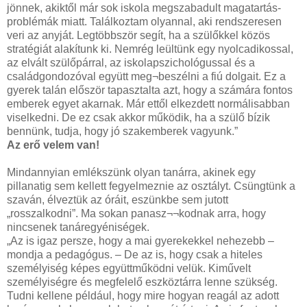
jönnek, akiktől már sok iskola megszabadult magatartás-
problémák miatt. Találkoztam olyannal, aki rendszeresen
veri az anyját. Legtöbbször segít, ha a szülőkkel közös
stratégiát alakítunk ki. Nemrég leültünk egy nyolcadikossal,
az elvált szülőpárral, az iskolapszichológussal és a
családgondozóval együtt meg¬beszélni a fiú dolgait. Ez a
gyerek talán először tapasztalta azt, hogy a számára fontos
emberek egyet akarnak. Már ettől elkezdett normálisabban
viselkedni. De ez csak akkor működik, ha a szülő bízik
bennünk, tudja, hogy jó szakemberek vagyunk.”
Az erő velem van!
Mindannyian emlékszünk olyan tanárra, akinek egy
pillanatig sem kellett fegyelmeznie az osztályt. Csüngtünk a
szaván, élveztük az óráit, eszünkbe sem jutott
„rosszalkodni”. Ma sokan panasz¬¬kodnak arra, hogy
nincsenek tanáregyéniségek.
„Az is igaz persze, hogy a mai gyerekekkel nehezebb –
mondja a pedagógus. – De az is, hogy csak a hiteles
személyiség képes együttműködni velük. Kiművelt
személyiségre és megfelelő eszköztárra lenne szükség.
Tudni kellene például, hogy mire hogyan reagál az adott