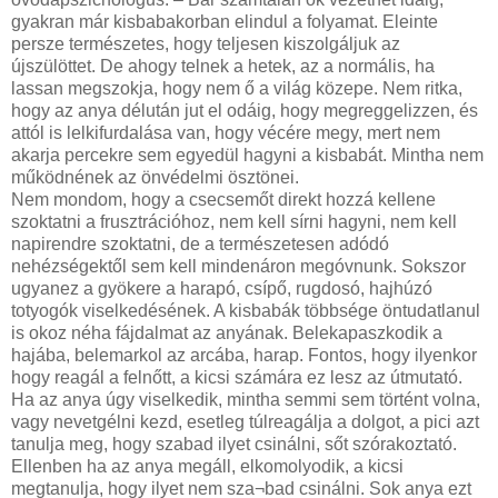
gyakran már kisbabakorban elindul a folyamat. Eleinte
persze természetes, hogy teljesen kiszolgáljuk az
újszülöttet. De ahogy telnek a hetek, az a normális, ha
lassan megszokja, hogy nem ő a világ közepe. Nem ritka,
hogy az anya délután jut el odáig, hogy megreggelizzen, és
attól is lelkifurdalása van, hogy vécére megy, mert nem
akarja percekre sem egyedül hagyni a kisbabát. Mintha nem
működnének az önvédelmi ösztönei.
Nem mondom, hogy a csecsemőt direkt hozzá kellene
szoktatni a frusztrációhoz, nem kell sírni hagyni, nem kell
napirendre szoktatni, de a természetesen adódó
nehézségektől sem kell mindenáron megóvnunk. Sokszor
ugyanez a gyökere a harapó, csípő, rugdosó, hajhúzó
totyogók viselkedésének. A kisbabák többsége öntudatlanul
is okoz néha fájdalmat az anyának. Belekapaszkodik a
hajába, belemarkol az arcába, harap. Fontos, hogy ilyenkor
hogy reagál a felnőtt, a kicsi számára ez lesz az útmutató.
Ha az anya úgy viselkedik, mintha semmi sem történt volna,
vagy nevetgélni kezd, esetleg túlreagálja a dolgot, a pici azt
tanulja meg, hogy szabad ilyet csinálni, sőt szórakoztató.
Ellenben ha az anya megáll, elkomolyodik, a kicsi
megtanulja, hogy ilyet nem sza¬bad csinálni. Sok anya ezt