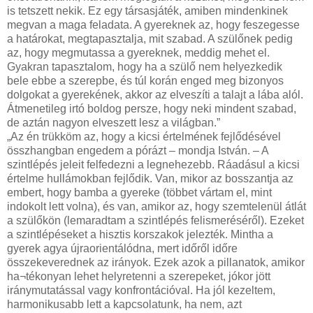
is tetszett nekik. Ez egy társasjáték, amiben mindenkinek
megvan a maga feladata. A gyereknek az, hogy feszegesse
a határokat, megtapasztalja, mit szabad. A szülőnek pedig
az, hogy megmutassa a gyereknek, meddig mehet el.
Gyakran tapasztalom, hogy ha a szülő nem helyezkedik
bele ebbe a szerepbe, és túl korán enged meg bizonyos
dolgokat a gyerekének, akkor az elveszíti a talajt a lába alól.
Átmenetileg irtó boldog persze, hogy neki mindent szabad,
de aztán nagyon elveszett lesz a világban.”
„Az én trükköm az, hogy a kicsi értelmének fejlődésével
összhangban engedem a pórázt – mondja István. – A
szintlépés jeleit felfedezni a legnehezebb. Ráadásul a kicsi
értelme hullámokban fejlődik. Van, mikor az bosszantja az
embert, hogy bamba a gyereke (többet vártam el, mint
indokolt lett volna), és van, amikor az, hogy szemtelenül átlát
a szülőkön (lemaradtam a szintlépés felismeréséről). Ezeket
a szintlépéseket a hisztis korszakok jelezték. Mintha a
gyerek agya újraorientálódna, mert időről időre
összekeverednek az irányok. Ezek azok a pillanatok, amikor
ha¬tékonyan lehet helyretenni a szerepeket, jókor jött
iránymutatással vagy konfrontációval. Ha jól kezeltem,
harmonikusabb lett a kapcsolatunk, ha nem, azt