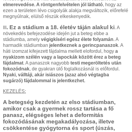
elmerevedése. A röntgenfelvételen jól látható
, hogy az
ezen a területen lévo csigolyák alakja megváltozik, előrefelé
megnyúlnak, elülső részük elkeskenyedik.
. Ez a stádium a 18. életév táján alakul ki
III
. A
növekedés befejezodése idején jut a beteg ebbe a
stádiumba, amely
végigkíséri egész élete folyamán
. A
harmadik stádiumban
jelentkeznek a gerincpanaszok
. A
háti izomzat kifejezett fájdalma mellett elofordul, hogy
a
nyakizom szélén vagy a lapockák között érez a beteg
fájdalmat
. A panaszok nagyobb
testi megeröltetés után
fokozódnak
, de gyakran ülő foglalkozásnál is előfordul.
Nyaki, válltáji, akár isiászos (azaz alsó végtagba
sugárzó) fájdalommal is jelentkezhet.
KEZELÉS:
A betegség kezdetén az elso stádiumban,
amikor csak a gyermek rossz tartása a fő
panasz, elégséges lehet a deformitás
fokozódásának megakadályozása, illetve
csökkentése gyógytorna és sport (úszás,