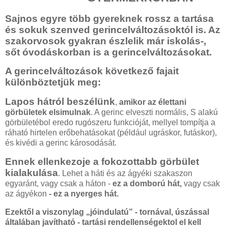
Sajnos egyre több gyereknek rossz a tartása
és sokuk szenved gerincelváltozásoktól is. Az
szakorvosok gyakran észlelik már iskolás-,
sőt óvodáskorban is a gerincelváltozásokat.
A gerincelváltozások következő fajait
különböztetjük meg:
Lapos hátról beszélünk
,
amikor az élettani
görbületek elsimulnak
. A gerinc elveszti normális, S alakú
görbületébol eredo rugószeru funkcióját, mellyel tompítja a
ráható hirtelen erőbehatásokat (például ugráskor, futáskor),
és kivédi a gerinc károsodását.
Ennek ellenkezoje a fokozottabb görbület
kialakulása
. Lehet a háti és az ágyéki szakaszon
egyaránt, vagy csak a háton -
ez a domború hát,
vagy csak
az ágyékon
- ez a nyerges hát.
Ezektől a viszonylag „jóindulatú” - tornával, úszással
általában javítható - tartási rendellenségektol el kell