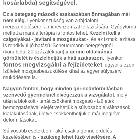
kosárlabda) segítségével.
Ez a betegség második szakaszában önmagában már
nem elég
. Ilyenkor szükség van a fájdalom
megszüntetésére, a merev izomzat fellazítására. Gyógytorna
mellett a manuálterápia is fontos lehet
. Kezelni kell a
csigolyákat - javítani a mozgásukat
-, és az izmok lazítása
is rendkívül jó hatású. Scheuermann-betegségnél
(körülbelül 20 százalékban
) a gerinc oldalirányú
görbületét is észlelhetjük a háti szakaszon
. Ilyenkor
fontos megvizsgálni a fejízületeket
, ugyanis ezen
ízületek mozgásbeszukülése kihat az egyensúlyszerv
muködésére is.
Nagyon fontos, hogy minden gerincdeformitásban
szenvedő gyermeknél elvégezzük a vizsgálatot,
mely
után a blokkolt - tehát csökkent mozgású - ízületek
bemozgatásával elejét vehetjük a súlyosabb elváltozások
kialakulásának, illetve csökkenthetjük a már meglévo
deformitásokat.
Súlyosabb esetekben - akárcsak a gerincferdülés
kezelésében is
- szükség lehet fűző viselésére. A