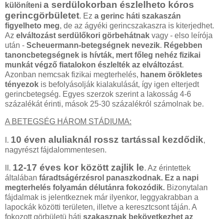
a serdülokorban észlelheto kóros
különíteni
gerincgörbületet
. Ez
a gerinc háti szakaszán
figyelheto meg
, de az ágyéki gerincszakaszra is kiterjedhet.
Az
elváltozást serdülőkori görbehátnak
vagy - elso leírója
után -
Scheuermann-betegségnek nevezik
.
Régebben
tanoncbetegségnek is hívták, mert főleg nehéz fizikai
munkát végző fiatalokon észlelték az elváltozást
.
Azonban nemcsak fizikai megterhelés,
hanem örökletes
tényezok
is befolyásolják kialakulását, így igen elterjedt
gerincbetegség. Egyes szerzok szerint a lakosság 4-6
százalékát érinti, mások 25-30 százalékról számolnak be.
A BETEGSÉG HÁROM STÁDIUMA:
10 éven aluliaknál rossz tartással kezdődik
I.
,
nagyrészt fájdalommentesen.
12-17 éves kor között zajlik le
II.
. Az érintettek
általában
fáradtságérzésrol panaszkodnak. Ez a napi
megterhelés folyamán délutánra fokozódik.
Bizonytalan
fájdalmak is jelentkeznek már ilyenkor, leggyakrabban a
lapockák közötti területen, illetve a keresztcsont táján. A
fokozott görbületü háti
szakasznak bekövetkezhet az