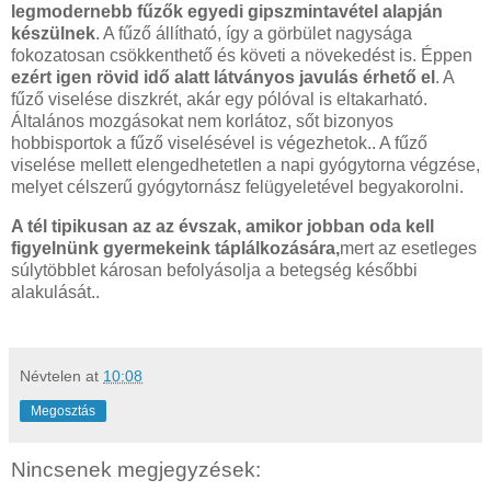
legmodernebb fűzők egyedi gipszmintavétel alapján
készülnek
. A fűző állítható, így a görbület nagysága
fokozatosan csökkenthető és követi a növekedést is. Éppen
ezért igen rövid idő alatt látványos javulás érhető el
. A
fűző viselése diszkrét, akár egy pólóval is eltakarható.
Általános mozgásokat nem korlátoz, sőt bizonyos
hobbisportok a fűző viselésével is végezhetok.. A fűző
viselése mellett elengedhetetlen a napi gyógytorna végzése,
melyet célszerű gyógytornász felügyeletével begyakorolni.
A
tél tipikusan az az évszak, amikor jobban oda kell
figyelnünk gyermekeink táplálkozására,
mert az esetleges
súlytöbblet károsan befolyásolja a betegség későbbi
alakulását..
Névtelen
at
10:08
Megosztás
Nincsenek megjegyzések: