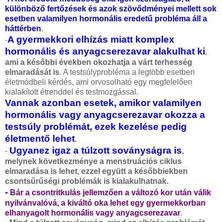
különböző fertőzések és azok szövődményei mellett sok
esetben valamilyen hormonális eredetű probléma áll a
háttérben
.
A gyermekkori elhízás miatt komplex
-
hormonális és anyagcserezavar alakulhat ki
,
ami a későbbi években okozhatja a várt terhesség
elmaradását is
. A testsúlyprobléma a legtöbb esetben
életmódbeli kérdés, ami orvosolható egy megfelelően
kialakított étrenddel és testmozgással.
Vannak azonban esetek, amikor valamilyen
hormonális vagy anyagcserezavar okozza a
testsúly problémát, ezek kezelése pedig
életmentő lehet
.
Ugyanez igaz a túlzott soványságra is
-
,
melynek következménye a menstruációs ciklus
elmaradása is lehet, ezzel együtt a későbbiekben
csontsűrűségi problémák is kialakulhatnak.
-
Bár a csontritkulás jellemzően a változó kor után válik
nyilvánvalóvá, a kiváltó oka lehet egy gyermekkorban
elhanyagolt hormonális vagy anyagcserezavar
.