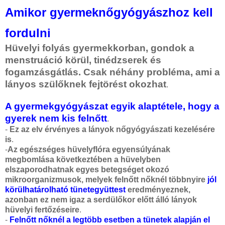
Amikor gyermeknőgyógyászhoz kell
fordulni
Hüvelyi folyás gyermekkorban, gondok a
menstruáció körül, tinédzserek és
fogamzásgátlás. Csak néhány probléma, ami a
lányos szülőknek fejtörést okozhat
.
A gyermekgyógyászat egyik alaptétele, hogy a
gyerek nem kis felnőtt
.
-
Ez az elv érvényes a lányok nőgyógyászati kezelésére
is
.
-
Az egészséges hüvelyflóra egyensúlyának
megbomlása következtében a hüvelyben
elszaporodhatnak egyes betegséget okozó
mikroorganizmusok, melyek felnőtt nőknél többnyire
jól
körülhatárolható tünetegyüttest
eredményeznek,
azonban ez nem igaz a serdülőkor előtt álló lányok
hüvelyi fertőzéseire
.
-
Felnőtt nőknél a legtöbb esetben a tünetek alapján el