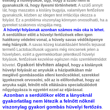
esetleg a hüvelyükbe, úgy, hogy a szülő nem is
gyanakszik rá, hogy ilyesmi történhetett
. A szülő annyit
lát, hogy maszatos a kislány bugyija, valamilyen fertőzésre
gyanakszik, közben az idegen test irritációja okozza a
folyást. Ez a probléma viszonylag könnyen orvosolható, ha a
gyereket szakorvos vizsgálja meg.
A hüvelyi folyásnak azonban számos más oka is lehet.
A serdülőkor előtt a hüvelyi fertőzések ellen igen
hatékony védelmi vonal, a hüvely savas védőköpenye
még hiányzik
. A savas közeg kialakításáért felelős tejsavat
termelő Lactobacillusok ugyanis még nincsenek jelen a
hüvelyben, ezért a gyermekkorban jelentkező hüvelyi
folyások, fertőzések kezelése egészen más szemléletmódot
Gyakori tévhiten alapul
követel.
, hogy a kislányok
hüvelyi folyását az anyukák a házipatikában már
meglévő gombásodás elleni kenőcsökkel, szerekkel
igyekeznek orvosolni, sőt az is előfordulhat, hogy az
anyuka saját, felnőtt nők ellátására specializálódott
nőgyógyásza is egyetért ezzel az eljárással
.
Azonban a serdülőkor előtt a lányoknál
-
gyakorlatilag nem létezik a felnőtt nőknél
viszonylag gyakori gombás hüvelyi fertőzés
.