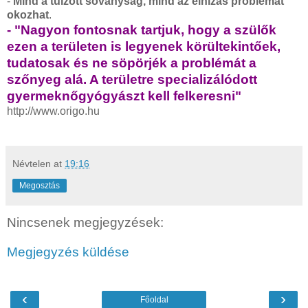
-
Mind a túlzott soványság, mind az elhízás problémát
okozhat
.
- "Nagyon fontosnak tartjuk, hogy a szülők
ezen a területen is legyenek körültekintőek,
tudatosak és ne söpörjék a problémát a
szőnyeg alá. A területre specializálódott
gyermeknőgyógyászt kell felkeresni"
http://www.origo.hu
Névtelen
at
19:16
Megosztás
Nincsenek megjegyzések:
Megjegyzés küldése
‹
›
Főoldal