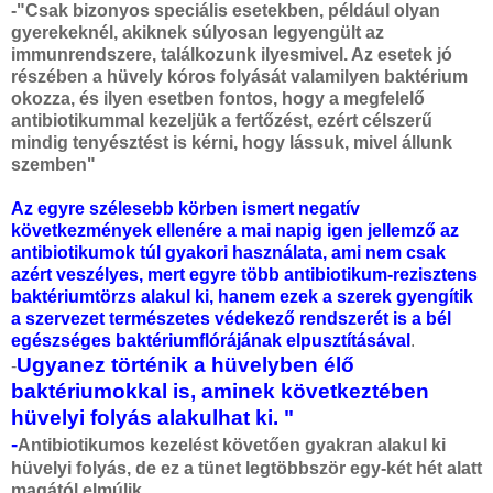
-"Csak bizonyos speciális esetekben, például olyan
gyerekeknél, akiknek súlyosan legyengült az
immunrendszere, találkozunk ilyesmivel. Az esetek jó
részében a hüvely kóros folyását valamilyen baktérium
okozza, és ilyen esetben fontos, hogy a megfelelő
antibiotikummal kezeljük a fertőzést, ezért célszerű
mindig tenyésztést is kérni, hogy lássuk, mivel állunk
szemben"
Az egyre szélesebb körben ismert negatív
következmények ellenére a mai napig igen jellemző az
antibiotikumok túl gyakori használata, ami nem csak
azért veszélyes, mert egyre több antibiotikum-rezisztens
baktériumtörzs alakul ki, hanem ezek a szerek gyengítik
a szervezet természetes védekező rendszerét is a bél
egészséges
baktériumflórájának elpusztításával
.
Ugyanez történik a hüvelyben élő
-
baktériumokkal is, aminek következtében
hüvelyi folyás alakulhat ki. "
-
Antibiotikumos kezelést követően gyakran alakul ki
hüvelyi folyás, de ez a tünet legtöbbször egy-két hét alatt
magától elmúlik
.