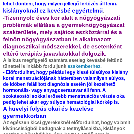
,
lehet dönteni, hogy milyen jellegű fertőzés áll fenn
kislányoknál ez kevésbé egyértelmű
.
Tizennyolc éves kor alatt a nőgyógyászati
-
problémák ellátása a gyermeknőgyógyászat
szakterülete, mely sajátos eszköztárral és a
felnőtt nőgyógyászatban is alkalmazott
diagnosztikai módszerekkel, de esetenként
eltérő terápiás javaslatokkal dolgozik.
A laikus megfigyelő számára esetleg kevésbé feltűnő
tünettel is inkább forduljunk
szakemberhez
.
- Előfordulhat, hogy például egy kissé túlsúlyos kislány
korai menstruációjának hátterében valamilyen súlyos,
de időben felállított diagnózis esetén jól kezelhető
hormonális- vagy anyagcserezavar áll fenn. A
szokásostól sokkal erősebb menstruációs vérzés oka
pedig lehet akár egy súlyos hematológiai kórkép is.
A hüvelyi folyás okai és kezelése
gyermekkorban
Az egészen kicsi gyerekeknél előfordulhat, hogy valamit
kíváncsiságból bedugnak a testnyílásaikba, kislányok