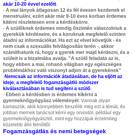
akár 10-20 évvel ezelőtt
.
-
A mai lányok átlagosan 12 és fél évesen kezdenek el
menstruálni, ezért akár már 9-10 éves korban érdemes
kitérni részletesen erre a kérdéskörre
.
-
A szülőknek érdemes mindig őszintén válaszolniuk a
gyerekük kérdéseire, és a koruknak megfelelő szinten
átadni az információkat. Ha ezt az elvet követjük - és
nem csak a szexuális felvilágosítás terén -, akkor
számíthatunk rá, hogy a gyerek mer majd kérdezni, és a
szüleit is a bizalmába avatja. "A szülő feladata az is,
hogy ebben a mai, rohanó világban egy egészséges
problémákhoz való viszonyt adjon át a gyerekének"
-
Nemcsak az információk átadásában, de ha eljött az
ideje, a megfelelő fogamzásgátló módszer
kiválasztásában is tud segíteni a szülő
.
-
Ebben a kérdésben is érdemes kikérni a
gyermeknőgyógyász véleményét
. Vannak olyan
kamaszok, akik könnyebben beszélik meg ezt a témát, és
jobban mernek tanácsot kérni egy orvostól, például egy
gyermeknőgyógyásztól, mint egy hozzájuk érzelmileg
közelebb álló felnőttől.
Fogamzásgátlás és nemi betegségek