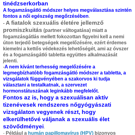
tinédzserkorban
A fogamzásgátló módszer helyes megválasztása szintén
fontos a női egészség megőrzésében
.
A fiatalok szexuális életére jellemző
-
promiszkuitás
(partner váltogatása) miatt a
fogamzásgátlás mellett fokozottan figyelni kell a nemi
úton terjedő betegségek megelőzésére, ezért érdemes
kiemelni a kettős védekezés lehetőségét, ami az óvszer
és a fogamzásgátló tabletta együttes alkalmazását
jelenti.
-
A nem kívánt terhesség megelőzésére a
legmegbízhatóbb fogamzásgátló módszer a tabletta, a
vizsgálatok függvényében a szakorvos ki tudja
választani a testalkatnak, a szervezet
hormonstátuszának leginkább megfelelőt.
Fontos az is, hogy a szexuálisan aktív
tizenévesek rendszeres nőgyógyászati
vizsgálaton vegyenek részt, hogy
elkerülhetővé váljanak a szexuális élet
szövődményei
.
-
Például a
humán papillomavírus (HPV)
bizonyos