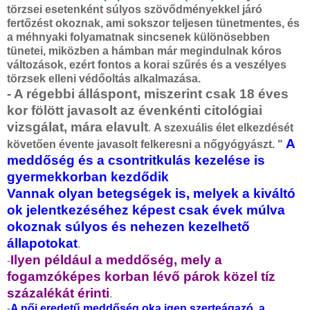
törzsei esetenként súlyos szövődményekkel járó
fertőzést okoznak, ami sokszor teljesen tünetmentes, és
a méhnyaki folyamatnak sincsenek különösebben
tünetei, miközben a hámban már megindulnak kóros
változások, ezért fontos a korai szűrés és a veszélyes
törzsek elleni védőoltás alkalmazása.
- A régebbi álláspont, miszerint csak 18 éves
kor fölött javasolt az évenkénti citológiai
vizsgálat, mára elavult
.
A szexuális élet elkezdését
A
követően évente javasolt felkeresni a nőgyógyászt. "
meddőség és a csontritkulás kezelése is
gyermekkorban kezdődik
Vannak olyan betegségek is, melyek a kiváltó
ok jelentkezéséhez képest csak évek múlva
okoznak súlyos és nehezen kezelhető
állapotokat
.
Ilyen például a meddőség, mely a
-
fogamzóképes korban lévő párok közel tíz
százalékát érinti
.
-
A női eredetű meddőség oka igen szerteágazó, a