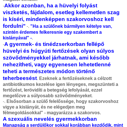
Akkor azonban, ha a hüvelyi folyást
-
viszketés, fájdalom, esetleg kellemetlen szag
is kíséri, mindenképpen szakorvoshoz kell
fordulni"
-.
"Ha a szülőnek bármilyen kételye van,
szintén érdemes felkeresnie egy szakembert a
kislányával" -
.
A gyermek- és tinédzserkorban fellépő
-
hüvelyi és húgyúti fertőzések olyan súlyos
szövődményekkel járhatnak, ami később
nehezítheti, vagy egyenesen lehetetlenné
teheti a természetes módon történő
teherbeesést
.
Ezeknek a fertőzéseknek a célzott
antibiotikumos kezelése igen lényeges, megszünteti a
fertőzést, lerövidíti a betegség lefolyását, ezzel
megelőzve a súlyosabb szövődményeket
.
-.
Elsősorban a szülő felelőssége, hogy szakorvoshoz
vigye a kislányát, és ne elégedjen meg
félmegoldásokkal" - magyarázza a szakorvos.
A szexuális nevelés gyermekkorban
Manapság a serdülőkor sokkal korábban kezdődik, mint