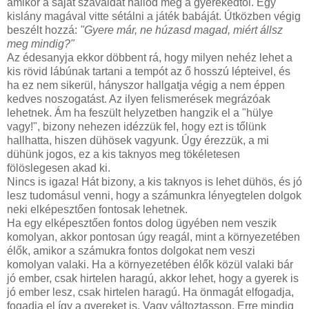
amikor a saját szavaidat hallod meg a gyerekedtől. Egy
kislány magával vitte sétálni a játék babáját. Útközben végig
beszélt hozzá:
"Gyere már, ne húzasd magad, miért állsz
meg mindig?"
Az édesanyja ekkor döbbent rá, hogy milyen nehéz lehet a
kis rövid lábúnak tartani a tempót az ő hosszú lépteivel, és
ha ez nem sikerül, hányszor hallgatja végig a nem éppen
kedves noszogatást. Az ilyen felismerések megrázóak
lehetnek. Ám ha feszült helyzetben hangzik el a "hülye
vagy!", bizony nehezen idézzük fel, hogy ezt is tőlünk
hallhatta, hiszen dühösek vagyunk. Úgy érezzük, a mi
dühünk jogos, ez a kis taknyos meg tökéletesen
fölöslegesen akad ki.
Nincs is igaza! Hát bizony, a kis taknyos is lehet dühös, és jó
lesz tudomásul venni, hogy a számunkra lényegtelen dolgok
neki elképesztően fontosak lehetnek.
Ha egy elképesztően fontos dolog ügyében nem veszik
komolyan, akkor pontosan úgy reagál, mint a környezetében
élők, amikor a számukra fontos dolgokat nem veszi
komolyan valaki. Ha a környezetében élők közül valaki bár
jó ember, csak hirtelen haragú, akkor lehet, hogy a gyerek is
jó ember lesz, csak hirtelen haragú. Ha önmagát elfogadja,
fogadja el így a gyereket is. Vagy változtasson. Erre mindig