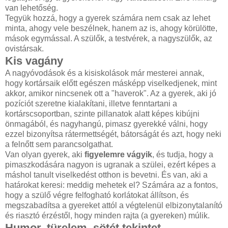
van lehetőség.
Tegyük hozzá, hogy a gyerek számára nem csak az lehet
minta, ahogy vele beszélnek, hanem az is, ahogy körülötte,
mások egymással. A szülők, a testvérek, a nagyszülők, az
ovistársak.
Kis vagány
A nagyóvodások és a kisiskolások már mesterei annak,
hogy kortársaik előtt egészen másképp viselkedjenek, mint
akkor, amikor nincsenek ott a "haverok". Az a gyerek, aki jó
pozíciót szeretne kialakítani, illetve fenntartani a
kortárscsoportban, szinte pillanatok alatt képes kibújni
önmagából, és nagyhangú, pimasz gyerekké válni, hogy
ezzel bizonyítsa rátermettségét, bátorságát és azt, hogy neki
a felnőtt sem parancsolgathat.
Van olyan gyerek, aki
figyelemre vágyik
, és tudja, hogy a
pimaszkodására nagyon is ugranak a szülei, ezért képes a
máshol tanult viselkedést otthon is bevetni. És van, aki a
határokat keresi: meddig mehetek el? Számára az a fontos,
hogy a szülő végre felfogható korlátokat állítson, és
megszabadítsa a gyereket attól a végtelenül elbizonytalanító
és riasztó érzéstől, hogy minden rajta (a gyereken) múlik.
Humor, türelem, sötét tekintet