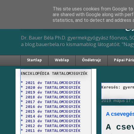
This site uses cookies from Google to d
are shared with Google along with perf
Dr. Bauer Béla Ph.D. 
statistics, and to detect and address 
Dr. Bauer Béla Ph.D. gyermekgyógyász főorvos, 50
a blog.bauerbela.ro kismamablog látogatóit. "Nag
Startlap
Weblap
Önéletrajz
Pápai Pári
ENCIKLOPÉDIA TARTALOMJEGYZÉK
* 2021 év TARTALOMJEGYZÉK
Keresés: gyer
* 2020 év TARTALOMJEGYZÉK
* 2019 év TARTALOMJEGYZÉK
* 2018 év TARTALOMJEGYZÉK
2019. május 17.,
* 2017 év TARTALOMJEGYZÉK
* 2016 év TARTALOMJEGYZÉK
* 2015 év TARTALOMJEGYZÉK
A csevegés
* 2014 év TARTALOMJEGYZÉK
* 2013 év TARTALOMJEGYZÉK
A cse
* 2012 év TARTALOMJEGYZÉK
* 2011 év TARTALOMJEGYZÉK