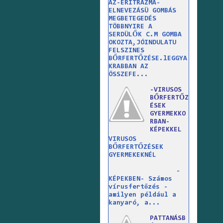
AZ-ERITRAZMA-
ELNEVEZÁSÜ GOMBÁS
MEGBETEGEDÉS
TÖBBNYIRE A
SERDÜLŐK C.M GOMBA
OKOZTA,JÓINDULATU
FELSZINES
BŐRFERTŐZÉSE.lEGGYA
KRABBAN AZ
ÖSSZEFE...
-VIRUSOS
BŐRFERTŐZ
ÉSEK
GYERMEKKO
RBAN-
KÉPEKKEL
VIRUSOS
BŐRFERTŐZÉSEK
GYERMEKEKNÉL
-
KÉPEKBEN- Számos
vírusfertőzés -
amilyen például a
kanyaró, a...
PATTANÁSB