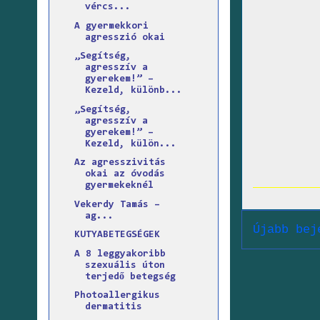
vércs...
A gyermekkori
agresszió okai
„Segítség,
agresszív a
gyerekem!” –
Kezeld, különb...
„Segítség,
agresszív a
gyerekem!” –
Kezeld, külön...
Az agresszivitás
okai az óvodás
gyermekeknél
Vekerdy Tamás –
ag...
Újabb bej
KUTYABETEGSÉGEK
A 8 leggyakoribb
szexuális úton
terjedő betegség
Photoallergikus
dermatitis