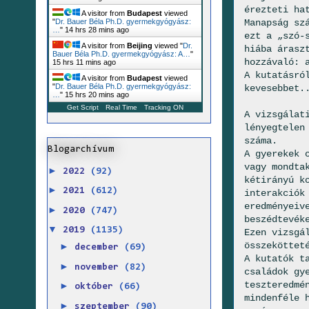
érezteti ha
A visitor from
Budapest
viewed
Manapság sz
"
Dr. Bauer Béla Ph.D. gyermekgyógyász:
…
"
14 hrs 28 mins ago
ezt a „szó-
A visitor from
Beijing
viewed "
Dr.
hiába árasz
Bauer Béla Ph.D. gyermekgyógyász: A…
"
hozzávaló: 
15 hrs 11 mins ago
A kutatásró
A visitor from
Budapest
viewed
"
Dr. Bauer Béla Ph.D. gyermekgyógyász:
kevesebbet.
…
"
15 hrs 20 mins ago
Get Script
Real Time
Tracking ON
A vizsgálat
lényegtelen
száma.
Blogarchívum
A gyerekek 
vagy mondta
►
2022
(92)
kétirányú k
►
2021
(612)
interakciók
eredményeiv
►
2020
(747)
beszédtevék
▼
2019
(1135)
Ezen vizsgá
összeköttet
►
december
(69)
A kutatók t
►
november
(82)
családok gy
teszteredmé
►
október
(66)
mindenféle 
►
szeptember
(90)