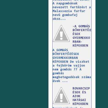
A napgombának
nevezett fertőzést a
Malassezia furfur
nevű gombafaj
okoz...
-A GOMBÁS
BŐRFERTŐZ
ÉSEK
GYERMEKKO
RBAN-
KÉPEKBEN
A GOMBÁS
BŐRFERTŐZÉSEK
GYERMEKKORBAN
KÉPEKBEN De viszket
a fejbőröm vajjon
nem gombás ?? A
gombás
megbetegedések száma
évek ...
ROVARCSIP
ÉSEK ÉS
AZOK
HATÁSAI
KÉPEKBEN