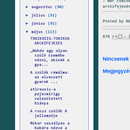
– már csecs
arckifejezé
►
augusztus
(90)
►
július
(92)
Posted by
N
►
június
(92)
▼
május
(113)
678
TOXIKÓZIS-TOXIKUS
ARCKIFEJEZÉS
„Nehéz egy olyan
szülő szemébe
Nincsenek
nézni, akinek a
gye...
Megjegyzé
A szülők rémálma:
az elveszett
gyerek ...
atireosis-a
pajzsmirigy
velezületett
hiánya
A rossz szülők 6
jellemzője
Mikor veszélyes a
babára nézve a