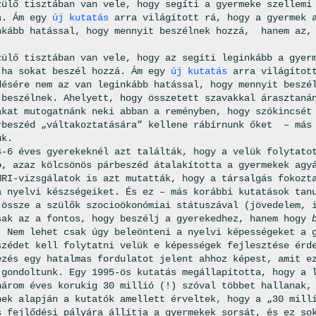
zülő tisztában van vele, hogy segíti a gyermeke szellemi
á. Ám egy
új kutatás
arra világított rá, hogy a gyermek a
nkább hatással, hogy mennyit beszélnek hozzá, hanem az
zülő tisztában van vele, hogy az segíti leginkább a gyer
 ha sokat beszél hozzá. Ám egy
új kutatás
arra világított
désére nem az van leginkább hatással, hogy mennyit besz
n
beszélnek. Ahelyett, hogy összetett szavakkal árasztaná
ákat mutogatnánk neki abban a reményben, hogy szókincsét
rbeszéd „váltakoztatására” kellene rábírnunk őket – más
ük.
4-6 éves gyerekeknél azt találták, hogy a velük folytato
ó, azaz kölcsönös párbeszéd átalakította a gyermekek agy
MRI-vizsgálatok is azt mutatták, hogy a társalgás fokozt
a nyelvi készségeiket. És ez – más korábbi kutatások tan
 össze a szülők szocioökonómiai státuszával (jövedelem, 
sak az a fontos, hogy beszélj a gyerekedhez, hanem hogy
. Nem lehet csak úgy beleönteni a nyelvi képességeket a 
szédet kell folytatni velük e képességek fejlesztése érd
ezés egy hatalmas fordulatot jelent ahhoz képest, amit e
 gondoltunk. Egy 1995-ös kutatás megállapította, hogy a 
három éves korukig 30 millió (!) szóval többet hallanak,
nek alapján a kutatók amellett érveltek, hogy a „30 mill
s fejlődési pályára állítja a gyermekek sorsát, és ez so