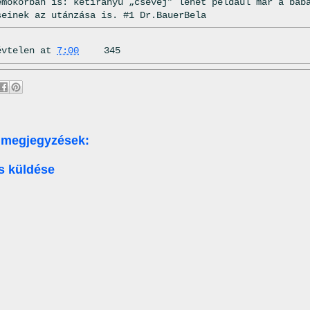
emőkorban is: kétirányú „csevej” lehet például már a bab
seinek az utánzása is. #1 Dr.BauerBela
évtelen
at
7:00
345
 megjegyzések:
s küldése