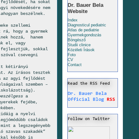
 fejlődését, ha sokat
Dr. Bauer Bela
gyi növekedésére nem
Website
,
ahogyan
beszélnek.
Index
Diagnosticul pediatric
meke szellemi
Atlas de pediatrie
 rá, hogy a gyermek
Gyermekgondozás
élnek hozzá, hanem
Böngésző
nk el, vagy
Studii clinice
 fejlesztjük, sokkal
Közéleti Írások
 szóval csevegni
Foto
CV
Contact
tt kétirányú
át. Az írásos tesztek
a az agyi fejlődést
Read the RSS Feed
ulságaival szemben –
iskolázottság).
Dr. Bauer Bela
beszélgess
a
Official Blog
RSS
gyerekek fejébe,
ekében.
zidáig a nyelvi
Follow on Twitter
legjómódúbb családok
 mint a legszegényebb
ió szavas szakadék”
kkal később is