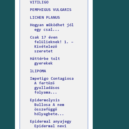
VITILIGO
PEMPHIGUS VULGARIS
LICHEN PLANUS
Hogyan működhet jól
egy csal...
Csak 17 éven
felülieknek! 1. –
Kivételező
szeretet
Háttérbe tolt
gyerekek
lLIPOMA
Impetigo Contagiosa
A fertőző
gyulladásos
folyama...
Epidermolysis
Bullosa A nem
összefüggő
hólyagbete...
Epidermal anyajegy
Epidermal nevi