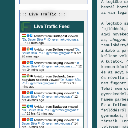
A legtöbb s
beszél hozz
az van legi
::: Live Traffic :::
A legtöbb s
Live Traffic Feed
fejlődését,
agyi növeke
A visitor from
Budapest
viewed
az,
ahogya
"
Dr. Bauer Béla Ph.D. gyermekgyógyász:
…
"
14 mins ago
tanulókárty
A visitor from
Beijing
viewed "
Dr.
inkább a pá
Bauer Béla Ph.D. gyermekgyógyász
"
9 hrs
kellene vel
26 mins ago
A kutatók, 
A visitor from
Beijing
viewed "
Dr.
kommunikáci
Bauer Béla Ph.D. gyermekgyógyász:…
"
12
hrs 34 mins ago
és az agyi 
A visitor from
Szolnok, Jasz-
és növelte 
nagykun-szolnok
viewed "
Dr. Bauer Béla
nem függött
Ph.D. gyermekgyógyász:…
"
12 hrs 38
mins ago
Tehát nem c
A visitor from
Beijing
viewed "
Dr.
gyerekeddel
Bauer Béla Ph.D. gyermekgyógyász
"
12
hanem párbe
hrs 46 mins ago
Ez a felfed
A visitor from
Budapest
viewed
fejlődésről
"
Dr. Bauer Béla Ph.D. gyermekgyógyász:
…
"
13 hrs 41 mins ago
gyermekei, 
A visitor from
Beijing
viewed "
Dr.
társaik. En
Bauer Béla Ph.D. gyermekgyógyász
"
14
teljesen má
hrs 15 mins ago