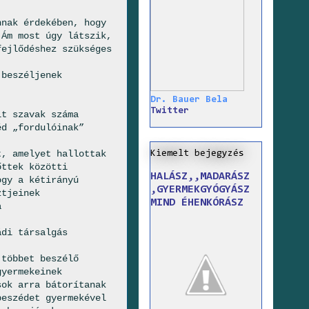
nnak érdekében, hogy
 Ám most úgy látszik,
fejlődéshez szükséges
 beszéljenek
Dr. Bauer Bela
Twitter
lt szavak száma
éd „fordulóinak”
t, amelyet hallottak
Kiemelt bejegyzés
őttek közötti
HALÁSZ,,MADARÁSZ
ogy a kétirányú
,GYERMEKGYÓGYÁSZ
ztjeinek
MIND ÉHENKÓRÁSZ
a
ádi társalgás
 többet beszélő
gyermekeinek
sok arra bátorítanak
beszédet gyermekével