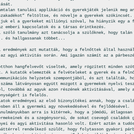
tását.
ámtalan tanulási applikáció és gyerekjáték jelenik meg a
szakadékot” feltöltse, és növelje a gyerekek szókincsét.
tjuk el a gyerkeket milliónyi szóval, ha hiányzik egy a 
az emberi kapcsolatok és a társas érintkezés.
l szóló tanulmány azt tanácsolja a szülőknek, hogy talán
.. és hallgassanak többet...
i eredmények azt mutatták, hogy a felnőttek által haszná
 az agyi aktivitás során. Ami igazán számít az a párbesz
otthon hangfelvevőt viseltek, amely rögzített minden szó
k. A kutatók elemezték a felvételeket a gyerek és a feln
ommunikációs helyzetek szempontjából, és azt találták, h
 száma látványosan együtt mozgott a gyermekek nyelvi tes
el, továbbá az agyuk azon részének aktivitásával, amely 
enységért is felelős.
latok eredményei az első bizonyítékei annak, hogy a csal
ésben áll a gyermeki agy növekedésével és fejlődésével.
anulmányukban arra is kitérnek, hogy a jómódú, átlagosan
ermekeinek és a szegénysorsú, de sokat csevegő családok 
nyei és agyi aktivitása hasonló volt. Ezért aztán a tudó
háttérrel rendelkező szülőt, hogy folytasson gyakori pár