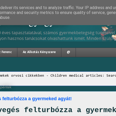
eliver its services and to analyze traffic. Your IP address and 
ormance and security metrics to ensure quality of service, gen
gyermekgyógyász
abuse.
 éves tapasztalatával, számos gyermekbetegség tüneteivel 
yon hasznos tanácsokat olvashattunk ismét. Minden szülőne
z Ferenc
Az Alkotás Kényszere
@
mekek orvosi cikkekben - Children medical articles: Sear
 péntek
 felturbózza a gyermeked agyát!
vegés felturbózza a gyerme