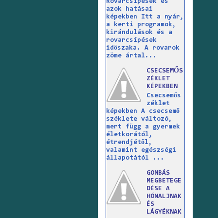
Rovarcsípések és
azok hatásai
képekben Itt a nyár,
a kerti programok,
kirándulások és a
rovarcsípések
időszaka. A rovarok
zöme ártal...
CSECSEMŐS
ZÉKLET
KÉPEKBEN
Csecsemős
zéklet
képekben A csecsemő
széklete változó,
mert függ a gyermek
életkorától,
étrendjétől,
valamint egészségi
állapotától ...
GOMBÁS
MEGBETEGE
DÉSE A
HÓNALJNAK
ÉS
LÁGYÉKNAK