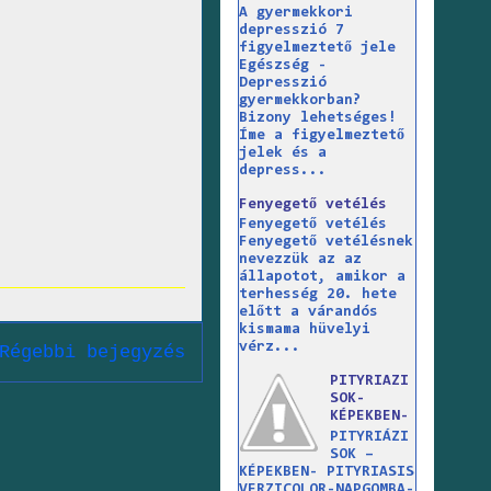
A gyermekkori
depresszió 7
figyelmeztető jele
Egészség -
Depresszió
gyermekkorban?
Bizony lehetséges!
Íme a figyelmeztető
jelek és a
depress...
Fenyegető vetélés
Fenyegető vetélés
Fenyegető vetélésnek
nevezzük az az
állapotot, amikor a
terhesség 20. hete
előtt a várandós
kismama hüvelyi
vérz...
Régebbi bejegyzés
PITYRIAZI
SOK-
KÉPEKBEN-
PITYRIÁZI
SOK –
KÉPEKBEN- PITYRIASIS
VERZICOLOR-NAPGOMBA-