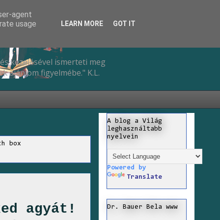
user-agent
erate usage
LEARN MORE
GOT IT
és kezelésével ismerteti meg
k ajánlom figyelmébe." K.L.
A blog a Világ
leghasználtabb
nyelvein
ch box
Powered by
Translate
ked agyát!
Dr. Bauer Bela www