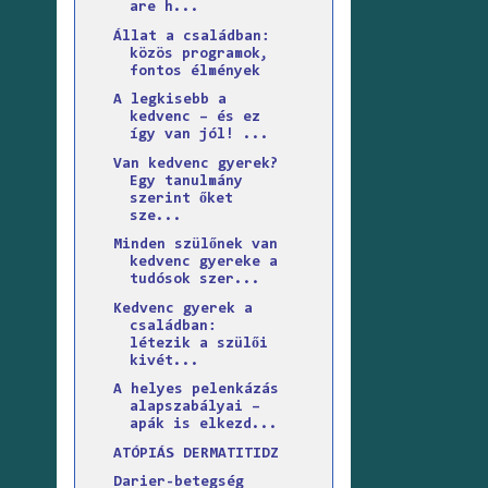
are h...
Állat a családban:
közös programok,
fontos élmények
A legkisebb a
kedvenc – és ez
így van jól! ...
Van kedvenc gyerek?
Egy tanulmány
szerint őket
sze...
Minden szülőnek van
kedvenc gyereke a
tudósok szer...
Kedvenc gyerek a
családban:
létezik a szülői
kivét...
A helyes pelenkázás
alapszabályai –
apák is elkezd...
ATÓPIÁS DERMATITIDZ
Darier-betegség