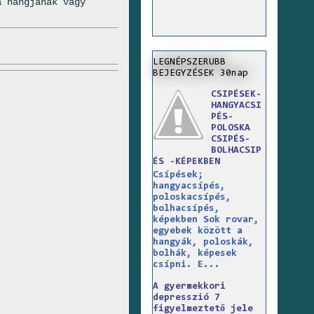
a hangjának vagy
LEGNÉPSZERUBB
BEJEGYZÉSEK 30nap
CSIPÉSEK-
HANGYACSI
PÉS-
POLOSKA
CSIPÉS-
BOLHACSIP
ÉS -KÉPEKBEN
Csípések;
hangyacsípés,
poloskacsípés,
bolhacsípés,
képekben Sok rovar,
egyebek között a
hangyák, poloskák,
bolhák, képesek
csípni. E...
A gyermekkori
depresszió 7
figyelmeztető jele