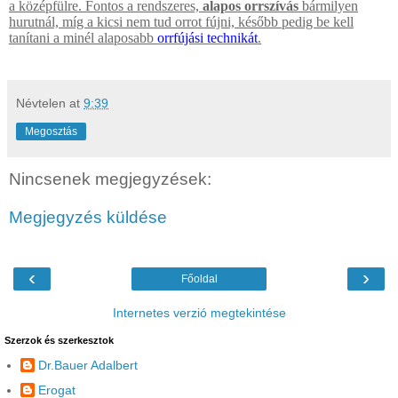
a középfülre. Fontos a rendszeres,
alapos orrszívás
bármilyen
hurutnál, míg a kicsi nem tud orrot fújni, később pedig be kell
tanítani a minél alaposabb
orrfújási technikát
.
Névtelen
at
9:39
Megosztás
Nincsenek megjegyzések:
Megjegyzés küldése
‹
›
Főoldal
Internetes verzió megtekintése
Szerzok és szerkesztok
Dr.Bauer Adalbert
Erogat