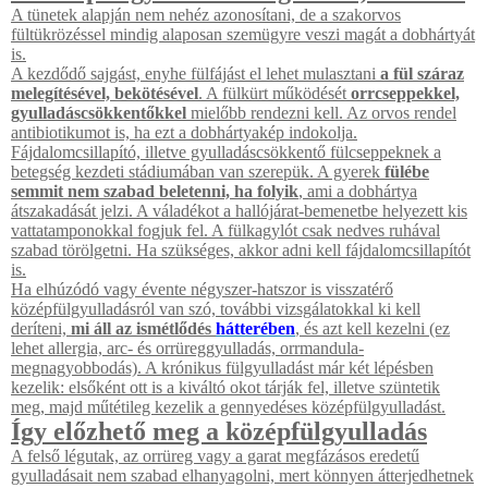
A tünetek alapján nem nehéz azonosítani, de a szakorvos
fültükrözéssel mindig alaposan szemügyre veszi magát a dobhártyát
is.
A kezdődő sajgást, enyhe fülfájást el lehet mulasztani
a fül száraz
melegítésével, bekötésével
. A fülkürt működését
orrcseppekkel,
gyulladáscsökkentőkkel
mielőbb rendezni kell. Az orvos rendel
antibiotikumot is, ha ezt a dobhártyakép indokolja.
Fájdalomcsillapító, illetve gyulladáscsökkentő fülcseppeknek a
betegség kezdeti stádiumában van szerepük. A gyerek
fülébe
semmit nem szabad beletenni, ha folyik
, ami a dobhártya
átszakadását jelzi. A váladékot a hallójárat-bemenetbe helyezett kis
vattatamponokkal fogjuk fel. A fülkagylót csak nedves ruhával
szabad törölgetni. Ha szükséges, akkor adni kell fájdalomcsillapítót
is.
Ha elhúzódó vagy évente négyszer-hatszor is visszatérő
középfülgyulladásról van szó, további vizsgálatokkal ki kell
deríteni,
mi áll az ismétlődés
hátterében
, és azt kell kezelni (ez
lehet allergia, arc- és orrüreggyulladás, orrmandula-
megnagyobbodás). A krónikus fülgyulladást már két lépésben
kezelik: elsőként ott is a kiváltó okot tárják fel, illetve szüntetik
meg, majd műtétileg kezelik a gennyedéses középfülgyulladást.
Így előzhető meg a középfülgyulladás
A felső légutak, az orrüreg vagy a garat megfázásos eredetű
gyulladásait nem szabad elhanyagolni, mert könnyen átterjedhetnek