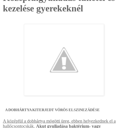
kezelése gyerekeknél
A DOBHÁRTYA KITERJEDT VÖRÖS ELSZINEZÁDÉSE
A középfül a dobhártya mögötti üreg, ebben helyezkednek el a
hallócsontocskák.
Akut gyulladása baktérium- vagy