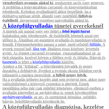
vírusfertőzés nyomán alakul ki
, rendszerint savós vagy gennyes.
A probléma a leggyakrabban csecsemő- és kisgyermekkorban
jelentkezik. Krónikus gyulladásáról akkor beszélünk, ha a
dobhártya tartósan sérült, állandó vagy ismétlődő
fülfolyás
észlelhető
, úgynevezett vezetéses nagyothallás alakul ki.
A
középfülgyulladás
tünetei gyerekeknél
A tünetek pár nappal vagy egy héttel a
felső légúti hurut
kialakulása után jelentkeznek, de észlehetők lehetnek azzal egy
időben is. Általában orr-garatüreg gyulladás és mandulagyulladás is
fennáll. Félreismerhetetlen panasz a sajgó, majd erősödő
fülfájás
. A
gyerek rosszul hall,
láza van
, általános rossz közérzet, levertség
gyötri. Az érintett csecsemő nyugtalan, vigasztalhatatlanul sír, az
ételt elutasítja, kezével folyton a füléhez nyúl, és fájlalja. Hányás és
hasmenés
is lehet a
középfülgyulladás
kísérője.
Amikor a fül "felfakad", a felgyülemlett folyadék és genny
átszakítja a dobhártyát, ilyenkor a nyomás okozta fájdalom egyik
pillanatról a másikra megszűnik,
a fülből genny folyik
.
Ha a gyulladás kéthetes kezelés alatt sem gyógyul meg, akkor nagy
valószínűséggel a környező csontokra is átterjedt. Ennek
megállítása néha már csak műtéttel lehetséges, ellenkező esetben a
gyulladás kiterjedhet az agyhártyákra is: ennek következtében
agyhártyagyulladás
, az arc- és szemizmok bénulása, szédülés,
hányás, belsőfülgyulladás következik be.
A középfülgyulladás diagnózisa, kezelése