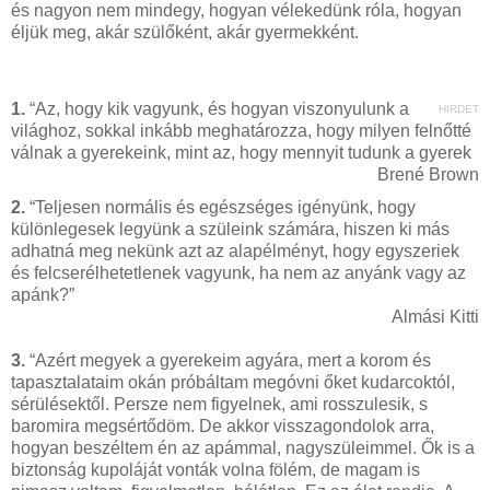
és nagyon nem mindegy, hogyan vélekedünk róla, hogyan
éljük meg, akár szülőként, akár gyermekként.
1.
“Az, hogy kik vagyunk, és hogyan viszonyulunk a
HIRDET
világhoz, sokkal inkább meghatározza, hogy milyen felnőtté
válnak a gyerekeink, mint az, hogy mennyit tudunk a gyerek
Brené Brown
2.
“Teljesen normális és egészséges igényünk, hogy
különlegesek legyünk a szüleink számára, hiszen ki más
adhatná meg nekünk azt az alapélményt, hogy egyszeriek
és felcserélhetetlenek vagyunk, ha nem az anyánk vagy az
apánk?”
Almási Kitti
3.
“Azért megyek a gyerekeim agyára, mert a korom és
tapasztalataim okán próbáltam megóvni őket kudarcoktól,
sérülésektől. Persze nem figyelnek, ami rosszulesik, s
baromira megsértődöm. De akkor visszagondolok arra,
hogyan beszéltem én az apámmal, nagyszüleimmel. Ők is a
biztonság kupoláját vonták volna fölém, de magam is