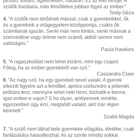
pimasz voltam, figyelmetlen, hálátlan. Ez az élet rendje. A
szülők barátaira, más felnőttekre jobban figyel az ember.”
Tordy Géza
4.
“A szülők nem törődnek mással, csak a gyerekeikkel, ők
és a gyerekeik a világegyetem középpontja, csakis ők
számítanak igazán. Senki más nem fontos, senki másnak a
szenvedése vagy öröme nem számít, abból semmi nem
valóságos.”
Paula Hawkins
5.
“A ragaszkodást nem lehet elzárni, mint egy csapot.
Főleg, ha az ember gyerekéről van szó.”
Cassandra Clare
6.
“Az nagy szó, ha egy gyereket nevel valaki. A gyerek
elkezdi figyelni azt a felnőttet, apróra szétszedni a jellemét,
próbára tesz, mennyire lehet neki hinni, bízhatik-e benne,
igaz ember-e vajon? S ha olyan, amilyennek remélte,
egyszeriben úgy érzi, megtalált valakit, akit már régen
keresett.”
Szabó Magda
7.
“A szülő nem láthat bele gyermeke világába, életébe, csak
fantáziájára hagyatkozhat, és az szinte mindig sokkal