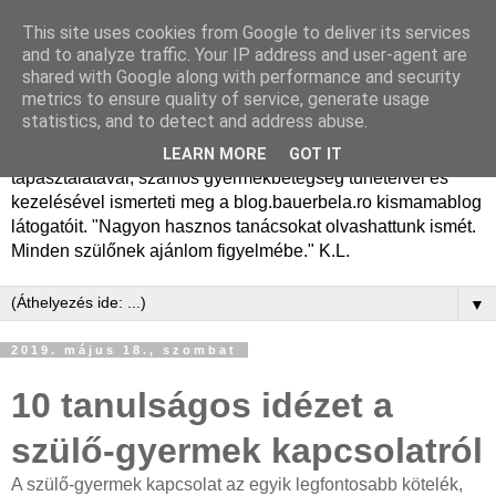
This site uses cookies from Google to deliver its services
Dr. Bauer Béla Ph.D.
and to analyze traffic. Your IP address and user-agent are
shared with Google along with performance and security
gyermekgyógyász
metrics to ensure quality of service, generate usage
statistics, and to detect and address abuse.
Dr. Bauer Béla Ph.D. gyermekgyógyász főorvos, 50 éves
LEARN MORE
GOT IT
tapasztalatával, számos gyermekbetegség tüneteivel és
kezelésével ismerteti meg a blog.bauerbela.ro kismamablog
látogatóit. "Nagyon hasznos tanácsokat olvashattunk ismét.
Minden szülőnek ajánlom figyelmébe." K.L.
▼
2019. május 18., szombat
10 tanulságos idézet a
szülő-gyermek kapcsolatról
A szülő-gyermek kapcsolat az egyik legfontosabb kötelék,