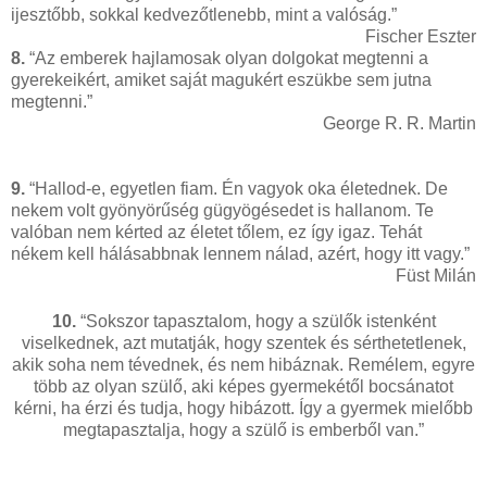
ijesztőbb, sokkal kedvezőtlenebb, mint a valóság.”
Fischer Eszter
8.
“Az emberek hajlamosak olyan dolgokat megtenni a
gyerekeikért, amiket saját magukért eszükbe sem jutna
megtenni.”
George R. R. Martin
9.
“Hallod-e, egyetlen fiam. Én vagyok oka életednek. De
nekem volt gyönyörűség gügyögésedet is hallanom. Te
valóban nem kérted az életet tőlem, ez így igaz. Tehát
nékem kell hálásabbnak lennem nálad, azért, hogy itt vagy.”
Füst Milán
10.
“Sokszor tapasztalom, hogy a szülők istenként
viselkednek, azt mutatják, hogy szentek és sérthetetlenek,
akik soha nem tévednek, és nem hibáznak. Remélem, egyre
több az olyan szülő, aki képes gyermekétől bocsánatot
kérni, ha érzi és tudja, hogy hibázott. Így a gyermek mielőbb
megtapasztalja, hogy a szülő is emberből van.”