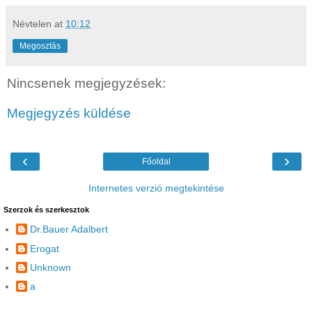
Névtelen
at
10:12
Megosztás
Nincsenek megjegyzések:
Megjegyzés küldése
‹
›
Főoldal
Internetes verzió megtekintése
Szerzok és szerkesztok
Dr.Bauer Adalbert
Erogat
Unknown
a