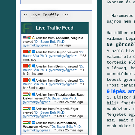
Gyorsan és 
- Hároméves
::: Live Traffic :::
sajnos nem 
Live Traffic Feed
Ha időben e
vidáman bep
A visitor from
Ashburn, Virginia
viewed "
Dr. Bauer Béla Ph.D.
Ne görcsö
gyermekgyógyász:…
"
1 min ago
A szülő biz
A visitor from
Beijing
viewed "
Dr.
Bauer Béla Ph.D. gyermekgyógyász:…
"
53
valamiféle 
mins ago
történik el
A visitor from
Beijing
viewed "
Dr.
A lényeg, h
Bauer Béla Ph.D. gyermekgyógyász:…
"
1
csemetéddel
hr 3 mins ago
képest gyor
A visitor from
Beijing
viewed "
Dr.
Bauer Béla Ph.D. gyermekgyógyász:…
"
1
Frost tanác
hr 45 mins ago
9 lépés, am
A visitor from
Tiszakecske, Bacs-
1. Először 
kiskun
viewed "
Dr. Bauer Béla Ph.D.
gyermekgyógyász:…
"
2 hrs 25 mins ago
bili
t fogjá
napközben, 
A visitor from
Polgardi, Fejer
viewed "
Dr. Bauer Béla Ph.D.
Menjetek eg
gyermekgyógyász:…
"
4 hrs 17 mins ago
azt, amit ő
A visitor from
Balatonfured,
csak akkor 
Veszprem
viewed "
Dr. Bauer Béla Ph.D.
gyermekgyógyász:…
"
6 hrs 25 mins ago