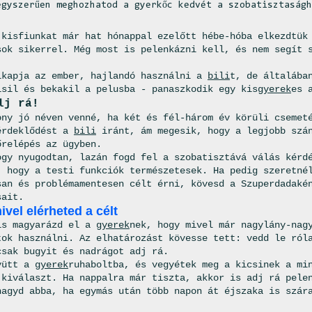
egyszerűen meghozhatod a gyerkőc kedvét a szobatisztaság
 kisfiunkat már hat hónappal ezelőtt hébe-hóba elkezdtü
sok sikerrel. Még most is pelenkázni kell, és nem segít 
lkapja az ember, hajlandó használni a
bili
t, de általába
isil és bekakil a pelusba - panaszkodik egy kis
gyerek
es 
lj rá!
ony jó néven venné, ha két és fél-három év körüli csemet
érdeklődést a
bili
iránt, ám megesik, hogy a legjobb szán
őrelépés az ügyben.
ogy nyugodtan, lazán fogd fel a szobatisztává válás kérd
, hogy a testi funkciók természetesek. Ha pedig szeretné
san és problémamentesen célt érni, kövesd a Szuperdadaké
sait.
ivel elérheted a célt
is magyarázd el a
gyerek
nek, hogy mivel már nagylány-nag
tok használni. Az elhatározást kövesse tett: vedd le ról
csak bugyit és nadrágot adj rá.
yütt a
gyerek
ruhaboltba, és vegyétek meg a kicsinek a mi
 kiválaszt. Ha nappalra már tiszta, akkor is adj rá pele
hagyd abba, ha egymás után több napon át éjszaka is szár