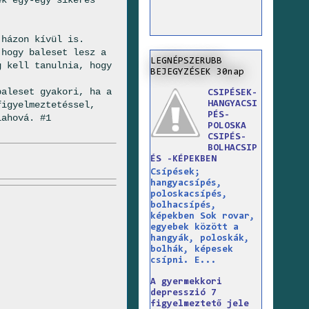
 házon kívül is.
 hogy baleset lesz a
LEGNÉPSZERUBB
g kell tanulnia, hogy
BEJEGYZÉSEK 30nap
baleset gyakori, ha a
CSIPÉSEK-
figyelmeztetéssel,
HANGYACSI
PÉS-
lahová. #1
POLOSKA
CSIPÉS-
BOLHACSIP
ÉS -KÉPEKBEN
Csípések;
hangyacsípés,
poloskacsípés,
bolhacsípés,
képekben Sok rovar,
egyebek között a
hangyák, poloskák,
bolhák, képesek
csípni. E...
A gyermekkori
depresszió 7
figyelmeztető jele