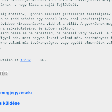
járnak -, hogy lássa a saját fejlődését.
 eljutottatok, újonnan szerzett jártasságát teszteljétek
en ne tedd próbára egy hosszú úton, ahol kockáztatjátok,
rövidebb kiruccanásokra vidd el a
bili
t. A gyerkőcnek me
n a szükségleteire, és időben szóljon.
szidd össze és ne hibáztasd, ha bepisil vagy bekakil. A 
igyel oda, mert nagyon leköti valami más. Kezdeményezz 
érne valami más tevékenységre, vagy együtt elmennétek va
a
évtelen
at
10:02
345
 megjegyzések:
s küldése