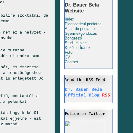
hoz.
Dr. Bauer Bela
Website
k
bili
re szoktatni, de
Index
semmi.
Diagnosticul pediatric
Atlas de pediatrie
n nem ez a helyzet -
Gyermekgondozás
anyuka.
Böngésző
Studii clinice
Közéleti Írások
éje mutatna
Foto
dék ellenére sem
CV
Contact
ését, és éreztesd
l a lehetőségekhez
nt is emlegetett Jo
Read the RSS Feed
Dr. Bauer Bela
Official Blog
RSS
yfiú, mostantól a
a a pelenkát
ntás bugyik közül
Follow on Twitter
nkát éjjelre - ezt
az marad.