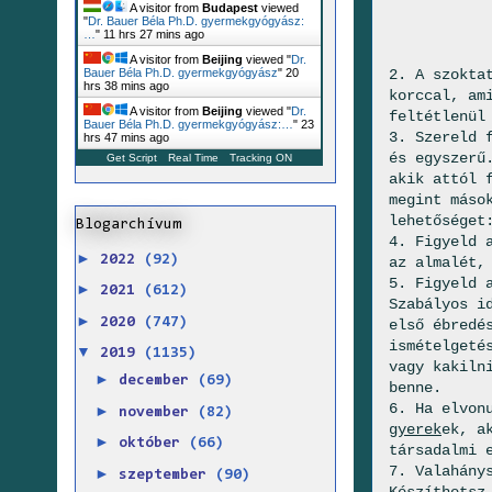
A visitor from
Budapest
viewed
"
Dr. Bauer Béla Ph.D. gyermekgyógyász:
…
"
11 hrs 27 mins ago
A visitor from
Beijing
viewed "
Dr.
2. A szokta
Bauer Béla Ph.D. gyermekgyógyász
"
20
hrs 38 mins ago
korccal, am
A visitor from
Beijing
viewed "
Dr.
feltétlenül
Bauer Béla Ph.D. gyermekgyógyász:…
"
23
3. Szereld 
hrs 47 mins ago
és egyszerű
Get Script
Real Time
Tracking ON
akik attól 
megint máso
lehetőséget
Blogarchívum
4. Figyeld 
►
2022
(92)
az almalét,
5. Figyeld 
►
2021
(612)
Szabályos i
►
2020
(747)
első ébredé
ismételgeté
▼
2019
(1135)
vagy kakiln
►
december
(69)
benne.
6. Ha elvon
►
november
(82)
gyerek
ek, a
►
október
(66)
társadalmi 
7. Valahány
►
szeptember
(90)
Készíthetsz