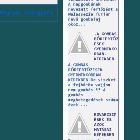
A napgombának
nevezett fertőzést a
Régebbi bejegyzés
Malassezia furfur
nevű gombafaj
okoz...
-A GOMBÁS
BŐRFERTŐZ
ÉSEK
GYERMEKKO
RBAN-
KÉPEKBEN
A GOMBÁS
BŐRFERTŐZÉSEK
GYERMEKKORBAN
KÉPEKBEN De viszket
a fejbőröm vajjon
nem gombás ?? A
gombás
megbetegedések száma
évek ...
ROVARCSIP
ÉSEK ÉS
AZOK
HATÁSAI
KÉPEKBEN