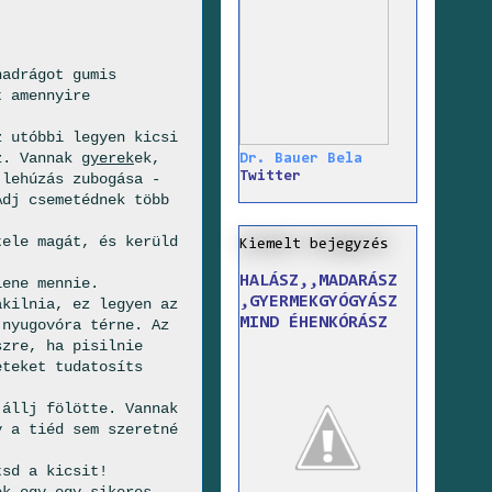
nadrágot gumis
t amennyire
z utóbbi legyen kicsi
z. Vannak
gyerek
ek,
Dr. Bauer Bela
Twitter
 lehúzás zubogása -
Adj csemetédnek több
tele magát, és kerüld
Kiemelt bejegyzés
HALÁSZ,,MADARÁSZ
lene mennie.
,GYERMEKGYÓGYÁSZ
akilnia, ez legyen az
MIND ÉHENKÓRÁSZ
 nyugovóra térne. Az
szre, ha pisilnie
eteket tudatosíts
 állj fölötte. Vannak
y a tiéd sem szeretné
tsd a kicsit!
ek egy-egy sikeres