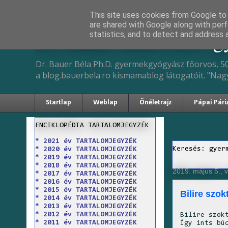
This site uses cookies from Google to d
are shared with Google along with perf
Dr. Bauer Béla Ph.D. 
statistics, and to detect and address 
Dr. Bauer Béla Ph.D. gyermekgyógyász főorvos, 50
a blog.bauerbela.ro kismamablog látogatóit. "Nag
Startlap
Weblap
Önéletrajz
Pápai Pári
ENCIKLOPÉDIA TARTALOMJEGYZÉK
* 2021 év TARTALOMJEGYZÉK
Keresés: gyer
* 2020 év TARTALOMJEGYZÉK
* 2019 év TARTALOMJEGYZÉK
* 2018 év TARTALOMJEGYZÉK
2019. május 5., 
* 2017 év TARTALOMJEGYZÉK
* 2016 év TARTALOMJEGYZÉK
* 2015 év TARTALOMJEGYZÉK
Bilire szok
* 2014 év TARTALOMJEGYZÉK
* 2013 év TARTALOMJEGYZÉK
* 2012 év TARTALOMJEGYZÉK
Bilire szok
* 2011 év TARTALOMJEGYZÉK
Így ints bú