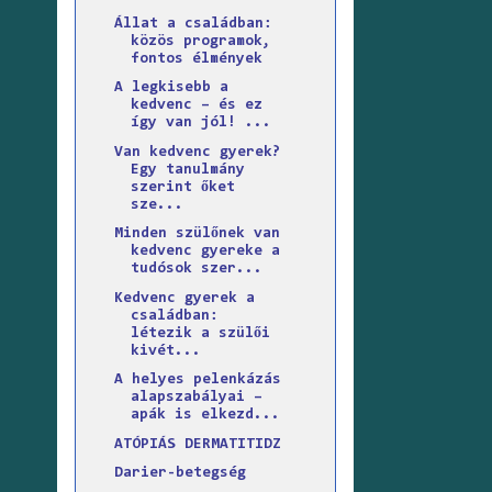
Állat a családban:
közös programok,
fontos élmények
A legkisebb a
kedvenc – és ez
így van jól! ...
Van kedvenc gyerek?
Egy tanulmány
szerint őket
sze...
Minden szülőnek van
kedvenc gyereke a
tudósok szer...
Kedvenc gyerek a
családban:
létezik a szülői
kivét...
A helyes pelenkázás
alapszabályai –
apák is elkezd...
ATÓPIÁS DERMATITIDZ
Darier-betegség