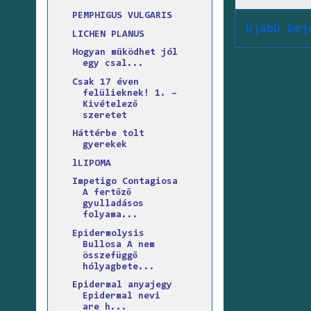
PEMPHIGUS VULGARIS
Újabb bej
LICHEN PLANUS
Hogyan működhet jól
egy csal...
Csak 17 éven
felülieknek! 1. –
Kivételező
szeretet
Háttérbe tolt
gyerekek
lLIPOMA
Impetigo Contagiosa
A fertőző
gyulladásos
folyama...
Epidermolysis
Bullosa A nem
összefüggő
hólyagbete...
Epidermal anyajegy
Epidermal nevi
are h...