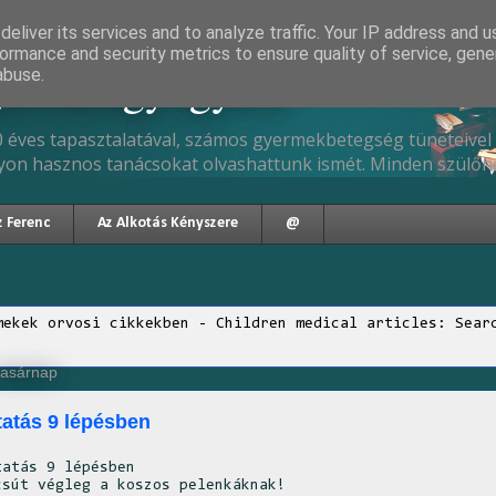
eliver its services and to analyze traffic. Your IP address and 
ormance and security metrics to ensure quality of service, gen
gyermekgyógyász
abuse.
 éves tapasztalatával, számos gyermekbetegség tüneteivel 
yon hasznos tanácsokat olvashattunk ismét. Minden szülőne
z Ferenc
Az Alkotás Kényszere
@
mekek orvosi cikkekben - Children medical articles: Sear
vasárnap
tatás 9 lépésben
tatás 9 lépésben
csút végleg a koszos pelenkáknak!