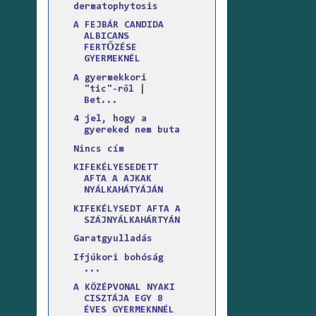
dermatophytosis
A FEJBÁR CANDIDA
ALBICANS
FERTŐZÉSE
GYERMEKNÉL
A gyermekkori
"tic"-ről |
Bet...
4 jel, hogy a
gyereked nem buta
Nincs cím
KIFEKÉLYESEDETT
AFTA A AJKAK
NYÁLKAHÁTYÁJÁN
KIFEKÉLYSEDT AFTA A
SZÁJNYÁLKAHÁRTYÁN
Garatgyulladás
Ifjúkori bohóság
...
A KÖZÉPVONAL NYAKI
CISZTÁJA EGY 8
ÉVES GYERMEKNNÉL