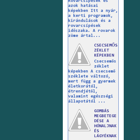
Rovarcsípések és
azok hatásai
képekben Itt a nyár,
a kerti programok,
kirándulások és a
rovarcsípések
időszaka. A rovarok
zöme ártal...
CSECSEMŐS
ZÉKLET
KÉPEKBEN
Csecsemős
zéklet
képekben A csecsemő
széklete változó,
mert függ a gyermek
életkorától,
étrendjétől,
valamint egészségi
állapotától ...
GOMBÁS
MEGBETEGE
DÉSE A
HÓNALJNAK
ÉS
LÁGYÉKNAK