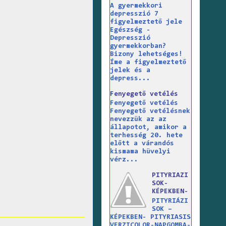
A gyermekkori
depresszió 7
figyelmeztető jele
Egészség -
Depresszió
gyermekkorban?
Bizony lehetséges!
Íme a figyelmeztető
jelek és a
depress...
Fenyegető vetélés
Fenyegető vetélés
Fenyegető vetélésnek
nevezzük az az
állapotot, amikor a
terhesség 20. hete
előtt a várandós
kismama hüvelyi
vérz...
PITYRIAZI
SOK-
KÉPEKBEN-
PITYRIÁZI
SOK –
KÉPEKBEN- PITYRIASIS
VERZICOLOR-NAPGOMBA-