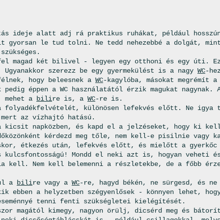
tás ideje alatt adj rá praktikus ruhákat, például hosszú
it gyorsan le tud tolni. Ne tedd nehezebbé a dolgát, min
 szükséges.
fel magad két bilivel - legyen egy otthoni és egy úti. E
. Ugyanakkor szerezz be egy gyermekülést is a nagy
WC
-he
félnek, hogy beleesnek a
WC
-kagylóba, másokat megrémít a
k pedig éppen a WC használatától érzik magukat nagynak. 
: mehet a
bili
re is, a
WC
-re is.
a folyadékfelvételét, különösen lefekvés előtt. Ne igya 
 mert az vízhajtó hatású.
a kicsit napközben, és kapd el a jelzéseket, hogy ki kel
dőközönként kérdezd meg tőle, nem kell-e pisilnie vagy k
skor, étkezés után, lefekvés előtt, és mielőtt a gyerkőc
s kulcsfontosságú! Mondd el neki azt is, hogyan veheti é
ia kell. Nem kell belemenni a részletekbe, de a főbb érz
ul a
bili
re vagy a
WC
-re, hagyd békén, ne sürgesd, és ne
kik ebben a helyzetben szégyenlősek - könnyen lehet, hog
eseménnyé tenni fenti szükségletei kielégítését.
szor magától kimegy, nagyon örülj, dicsérd meg és bátorí
 neki dicsőségtáblácskát is - például csillagokkal, mely