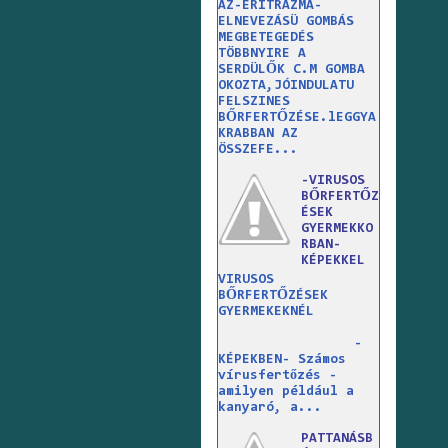
AZ-ERITRAZMA-
ELNEVEZÁSÜ GOMBÁS
MEGBETEGEDÉS
TÖBBNYIRE A
SERDÜLŐK C.M GOMBA
OKOZTA,JÓINDULATU
FELSZINES
BŐRFERTŐZÉSE.lEGGYA
KRABBAN AZ
ÖSSZEFE...
-VIRUSOS
BŐRFERTŐZ
ÉSEK
GYERMEKKO
RBAN-
KÉPEKKEL
VIRUSOS
BŐRFERTŐZÉSEK
GYERMEKEKNÉL
-
KÉPEKBEN- Számos
vírusfertőzés -
amilyen például a
kanyaró, a...
PATTANÁSB