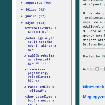
►
augusztus
(90)
akciójáért 
►
július
(92)
8. Ha idáig
►
június
(92)
Természetes
vége, de a 
▼
május
(113)
odafigyelje
TOXIKÓZIS-TOXIKUS
9. Soha ne 
ARCKIFEJEZÉS
gyerek
nem f
„Nehéz egy olyan
mielőtt átt
szülő szemébe
Dr.BauerBel
nézni, akinek a
gye...
A szülők rémálma:
Posted by
N
az elveszett
gyerek ...
678
atireosis-a
pajzsmirigy
velezületett
hiánya
Nincsenek
A rossz szülők 6
jellemzője
Megjegyzé
Mikor veszélyes a
babára nézve a
vércs...