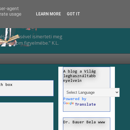
user-agent
erate usage
LEARN MORE
GOT IT
és kezelésével ismerteti meg
k ajánlom figyelmébe." K.L.
A blog a Világ
leghasználtabb
nyelvein
ch box
Powered by
Translate
Dr. Bauer Bela www