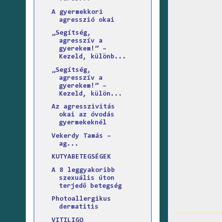
A gyermekkori
agresszió okai
„Segítség,
agresszív a
gyerekem!” –
Kezeld, különb...
„Segítség,
agresszív a
gyerekem!” –
Kezeld, külön...
Az agresszivitás
okai az óvodás
gyermekeknél
Vekerdy Tamás –
ag...
KUTYABETEGSÉGEK
A 8 leggyakoribb
szexuális úton
terjedő betegség
Photoallergikus
dermatitis
VITILIGO