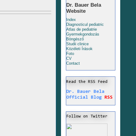
Dr. Bauer Bela
Website
Index
Diagnosticul pediatric
Atlas de pediatrie
Gyermekgondozás
Böngésző
Studii clinice
Közéleti Írások
Foto
CV
Contact
Read the RSS Feed
Dr. Bauer Bela
Official Blog
RSS
Follow on Twitter