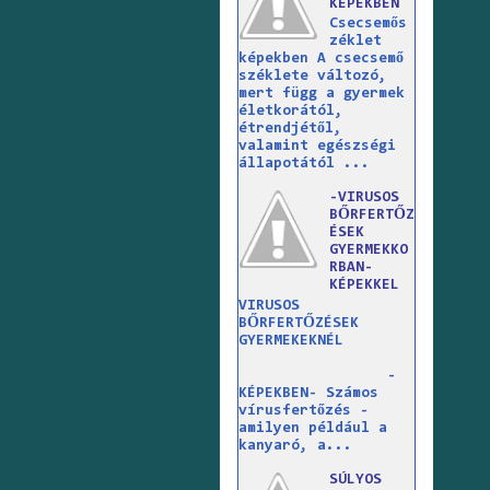
KÉPEKBEN
Csecsemős
zéklet
képekben A csecsemő
széklete változó,
mert függ a gyermek
életkorától,
étrendjétől,
valamint egészségi
állapotától ...
-VIRUSOS
BŐRFERTŐZ
ÉSEK
GYERMEKKO
RBAN-
KÉPEKKEL
VIRUSOS
BŐRFERTŐZÉSEK
GYERMEKEKNÉL
-
KÉPEKBEN- Számos
vírusfertőzés -
amilyen például a
kanyaró, a...
SÚLYOS