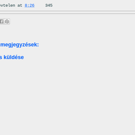
évtelen
at
8:26
345
 megjegyzések:
s küldése