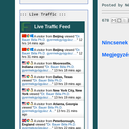
Posted by
N
::: Live Traffic :::
678
Live Traffic Feed
A visitor from
Beijing
viewed "
Dr.
Bauer Béla Ph.D. gyermekgyógyász:…
"
12
Nincsenek
hrs 14 mins ago
A visitor from
Beijing
viewed "
Dr.
Bauer Béla Ph.D. gyermekgyógyász:…
"
12
Megjegyzé
hrs 31 mins ago
A visitor from
Mooresville,
Indiana
viewed "
Dr. Bauer Béla Ph.D.
gyermekgyógyász:…
"
13 hrs 18 mins ago
A visitor from
Dallas, Texas
viewed "
Dr. Bauer Béla Ph.D.
gyermekgyógyász:…
"
13 hrs 19 mins ago
A visitor from
New York City, New
York
viewed "
Dr. Bauer Béla Ph.D.
gyermekgyógyász:…
"
13 hrs 19 mins ago
A visitor from
Atlanta, Georgia
viewed "
Dr. Bauer Béla Ph.D.
gyermekgyógyász: A…
"
13 hrs 21 mins
ago
A visitor from
Peterborough,
England
viewed "
Dr. Bauer Béla Ph.D.
gyermekgyógyász:…
"
13 hrs 22 mins ago