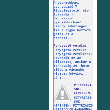
A gyermekkori
depresszió 7
figyelmeztető jele
Egészség -
Depresszió
gyermekkorban?
Bizony lehetséges!
Íme a figyelmeztető
jelek és a
depress...
Fenyegető vetélés
Fenyegető vetélés
Fenyegető vetélésnek
nevezzük az az
állapotot, amikor a
terhesség 20. hete
előtt a várandós
kismama hüvelyi
vérz...
PITYRIAZI
SOK-
KÉPEKBEN-
PITYRIÁZI
SOK –
KÉPEKBEN- PITYRIASIS
VERZICOLOR-NAPGOMBA-