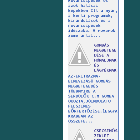
Rovarcsípések és
azok hatásai
képekben Itt a nyár,
a kerti programok,
kirándulások és a
rovarcsípések
időszaka. A rovarok
zöme ártal...
GOMBÁS
MEGBETEGE
DÉSE A
HÓNALJNAK
ÉS
LÁGYÉKNAK
AZ-ERITRAZMA-
ELNEVEZÁSÜ GOMBÁS
MEGBETEGEDÉS
TÖBBNYIRE A
SERDÜLŐK C.M GOMBA
OKOZTA,JÓINDULATU
FELSZINES
BŐRFERTŐZÉSE.lEGGYA
KRABBAN AZ
ÖSSZEFE...
CSECSEMŐS
ZÉKLET