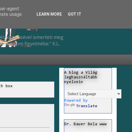
user-agent
erate usage
LEARN MORE
GOT IT
és kezelésével ismerteti meg
k ajánlom figyelmébe." K.L.
A blog a Világ
leghasználtabb
nyelvein
ch box
Powered by
Translate
Dr. Bauer Bela www