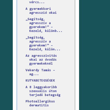
vércs...
A gyermekkori
agresszió okai
„Segítség,
agresszív a
gyerekem!” –
Kezeld, különb...
„Segítség,
agresszív a
gyerekem!” –
Kezeld, külön...
Az agresszivitás
okai az óvodás
gyermekeknél
Vekerdy Tamás –
ag...
KUTYABETEGSÉGEK
A 8 leggyakoribb
szexuális úton
terjedő betegség
Photoallergikus
dermatitis