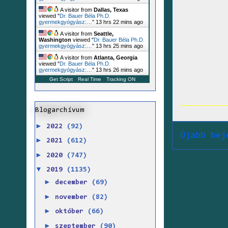
A visitor from
Dallas, Texas
viewed "
Dr. Bauer Béla Ph.D.
gyermekgyógyász:…
"
13 hrs 22 mins ago
A visitor from
Seattle,
Washington
viewed "
Dr. Bauer Béla Ph.D.
gyermekgyógyász:…
"
13 hrs 25 mins ago
A visitor from
Atlanta, Georgia
viewed "
Dr. Bauer Béla Ph.D.
gyermekgyógyász:…
"
13 hrs 26 mins ago
Get Script
Real Time
Tracking ON
Blogarchívum
►
2022
(92)
Újabb bej
►
2021
(612)
►
2020
(747)
▼
2019
(1135)
►
december
(69)
►
november
(82)
►
október
(66)
►
szeptember
(90)