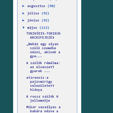
►
augusztus
(90)
►
július
(92)
►
június
(92)
▼
május
(113)
TOXIKÓZIS-TOXIKUS
ARCKIFEJEZÉS
„Nehéz egy olyan
szülő szemébe
nézni, akinek a
gye...
A szülők rémálma:
az elveszett
gyerek ...
atireosis-a
pajzsmirigy
velezületett
hiánya
A rossz szülők 6
jellemzője
Mikor veszélyes a
babára nézve a