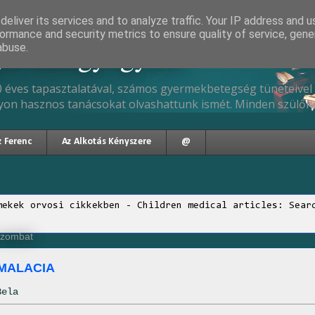
eliver its services and to analyze traffic. Your IP address and 
ormance and security metrics to ensure quality of service, gen
gyermekgyógyász
abuse.
 éves tapasztalatával, számos gyermekbetegség tüneteivel 
yon hasznos tanácsokat olvashattunk ismét. Minden szülőne
z Ferenc
Az Alkotás Kényszere
@
mekek orvosi cikkekben - Children medical articles: Sear
szombat
MALACIA
Bela