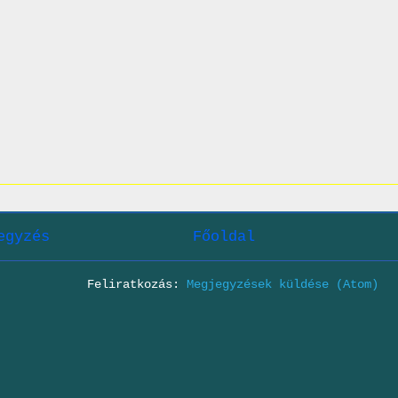
egyzés
Főoldal
Feliratkozás:
Megjegyzések küldése (Atom)