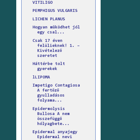
VITILIGO
PEMPHIGUS VULGARIS
LICHEN PLANUS
Hogyan működhet jól
egy csal...
Csak 17 éven
felülieknek! 1. –
Kivételező
szeretet
Háttérbe tolt
gyerekek
lLIPOMA
Impetigo Contagiosa
A fertőző
gyulladásos
folyama...
Epidermolysis
Bullosa A nem
összefüggő
hólyagbete...
Epidermal anyajegy
Epidermal nevi