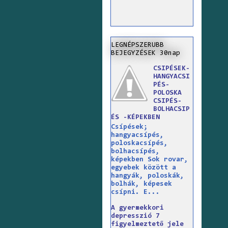
LEGNÉPSZERUBB
BEJEGYZÉSEK 30nap
CSIPÉSEK-
HANGYACSI
PÉS-
POLOSKA
CSIPÉS-
BOLHACSIP
ÉS -KÉPEKBEN
Csípések;
hangyacsípés,
poloskacsípés,
bolhacsípés,
képekben Sok rovar,
egyebek között a
hangyák, poloskák,
bolhák, képesek
csípni. E...
A gyermekkori
depresszió 7
figyelmeztető jele