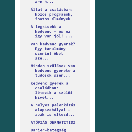
are h...
Állat a családban:
közös programok,
fontos élmények
A legkisebb a
kedvenc – és ez
így van jól! ...
Van kedvenc gyerek?
Egy tanulmány
szerint őket
sze...
Minden szülőnek van
kedvenc gyereke a
tudósok szer...
Kedvenc gyerek a
családban:
létezik a szülői
kivét...
A helyes pelenkázás
alapszabályai –
apák is elkezd...
ATÓPIÁS DERMATITIDZ
Darier-betegség