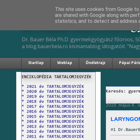
This site uses cookies from Google to d
are shared with Google along with perf
Dr. Bauer Béla Ph.D. 
statistics, and to detect and address 
Dr. Bauer Béla Ph.D. gyermekgyógyász főorvos, 50
a blog.bauerbela.ro kismamablog látogatóit. "Nag
Startlap
Weblap
Önéletrajz
Pápai Pári
ENCIKLOPÉDIA TARTALOMJEGYZÉK
* 2021 év TARTALOMJEGYZÉK
Keresés: gyer
* 2020 év TARTALOMJEGYZÉK
* 2019 év TARTALOMJEGYZÉK
* 2018 év TARTALOMJEGYZÉK
2019. május 4., 
* 2017 év TARTALOMJEGYZÉK
* 2016 év TARTALOMJEGYZÉK
* 2015 év TARTALOMJEGYZÉK
LARYNGO
* 2014 év TARTALOMJEGYZÉK
* 2013 év TARTALOMJEGYZÉK
#1 Dr.Bauer
* 2012 év TARTALOMJEGYZÉK
* 2011 év TARTALOMJEGYZÉK