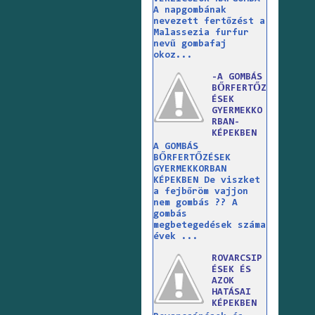
A napgombának
nevezett fertőzést a
Malassezia furfur
nevű gombafaj
okoz...
-A GOMBÁS
BŐRFERTŐZ
ÉSEK
GYERMEKKO
RBAN-
KÉPEKBEN
A GOMBÁS
BŐRFERTŐZÉSEK
GYERMEKKORBAN
KÉPEKBEN De viszket
a fejbőröm vajjon
nem gombás ?? A
gombás
megbetegedések száma
évek ...
ROVARCSIP
ÉSEK ÉS
AZOK
HATÁSAI
KÉPEKBEN