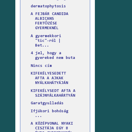
dermatophytosis
A FEJBÁR CANDIDA
ALBICANS
FERTŐZÉSE
GYERMEKNÉL
A gyermekkori
"tic"-ről |
Bet...
4 jel, hogy a
gyereked nem buta
Nincs cím
KIFEKÉLYESEDETT
AFTA A AJKAK
NYÁLKAHÁTYÁJÁN
KIFEKÉLYSEDT AFTA A
SZÁJNYÁLKAHÁRTYÁN
Garatgyulladás
Ifjúkori bohóság
...
A KÖZÉPVONAL NYAKI
CISZTÁJA EGY 8