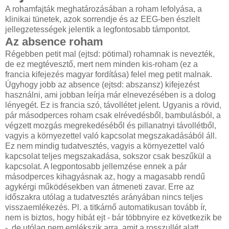
A rohamfajták meghatározásában a roham lefolyása, a
klinikai tünetek, azok sorrendje és az EEG-ben észlelt
jellegzetességek jelentik a legfontosabb támpontot.
Az absence roham
Régebben petit mal (ejtsd: pötimal) rohamnak is nevezték,
de ez megtévesztő, mert nem minden kis-roham (ez a
francia kifejezés magyar fordítása) felel meg petit malnak.
Úgyhogy jobb az absence (ejtsd: abszansz) kifejezést
használni, ami jobban leírja már elnevezésében is a dolog
lényegét. Ez is francia szó, távollétet jelent. Ugyanis a rövid,
pár másodperces roham csak elrévedésből, bambulásból, a
végzett mozgás megrekedéséből és pillanatnyi távollétből,
vagyis a környezettel való kapcsolat megszakadásából áll.
Ez nem mindig tudatvesztés, vagyis a környezettel való
kapcsolat teljes megszakadása, sokszor csak beszűkül a
kapcsolat. A legpontosabb jellemzése ennek a pár
másodperces kihagyásnak az, hogy a magasabb rendű
agykérgi működésekben van átmeneti zavar. Erre az
időszakra utólag a tudatvesztés arányában nincs teljes
visszaemlékezés. Pl. a titkárnő automatikusan tovább ír,
nem is biztos, hogy hibát ejt - bár többnyire ez következik be
-, de utólag nem emlékszik arra, amit a rosszullét alatt