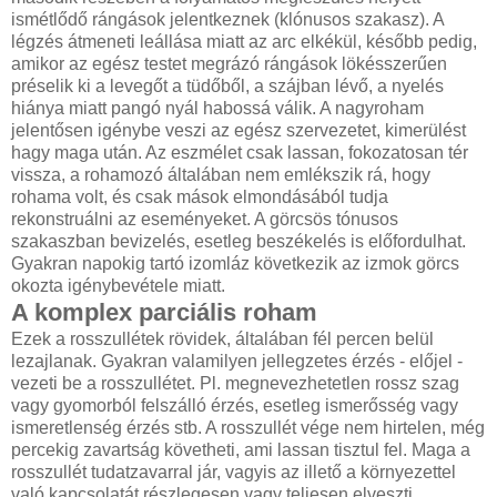
ismétlődő rángások jelentkeznek (klónusos szakasz). A
légzés átmeneti leállása miatt az arc elkékül, később pedig,
amikor az egész testet megrázó rángások lökésszerűen
préselik ki a levegőt a tüdőből, a szájban lévő, a nyelés
hiánya miatt pangó nyál habossá válik. A nagyroham
jelentősen igénybe veszi az egész szervezetet, kimerülést
hagy maga után. Az eszmélet csak lassan, fokozatosan tér
vissza, a rohamozó általában nem emlékszik rá, hogy
rohama volt, és csak mások elmondásából tudja
rekonstruálni az eseményeket. A görcsös tónusos
szakaszban bevizelés, esetleg beszékelés is előfordulhat.
Gyakran napokig tartó izomláz következik az izmok görcs
okozta igénybevétele miatt.
A komplex parciális roham
Ezek a rosszullétek rövidek, általában fél percen belül
lezajlanak. Gyakran valamilyen jellegzetes érzés - előjel -
vezeti be a rosszullétet. Pl. megnevezhetetlen rossz szag
vagy gyomorból felszálló érzés, esetleg ismerősség vagy
ismeretlenség érzés stb. A rosszullét vége nem hirtelen, még
percekig zavartság követheti, ami lassan tisztul fel. Maga a
rosszullét tudatzavarral jár, vagyis az illető a környezettel
való kapcsolatát részlegesen vagy teljesen elveszti.