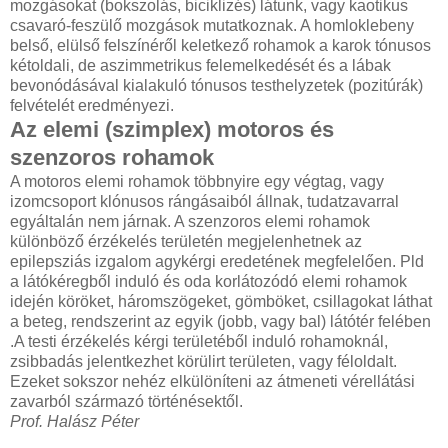
mozgásokat (bokszolás, biciklizés) látunk, vagy kaotikus
csavaró-feszülő mozgások mutatkoznak. A homloklebeny
belső, elülső felszínéről keletkező rohamok a karok tónusos
kétoldali, de aszimmetrikus felemelkedését és a lábak
bevonódásával kialakuló tónusos testhelyzetek (pozitúrák)
felvételét eredményezi.
Az elemi (szimplex) motoros és
szenzoros rohamok
A motoros elemi rohamok többnyire egy végtag, vagy
izomcsoport klónusos rángásaiból állnak, tudatzavarral
egyáltalán nem járnak. A szenzoros elemi rohamok
különböző érzékelés területén megjelenhetnek az
epilepsziás izgalom agykérgi eredetének megfelelően. Pld
a látókéregből induló és oda korlátozódó elemi rohamok
idején köröket, háromszögeket, gömböket, csillagokat láthat
a beteg, rendszerint az egyik (jobb, vagy bal) látótér felében
.A testi érzékelés kérgi területéből induló rohamoknál,
zsibbadás jelentkezhet körülirt területen, vagy féloldalt.
Ezeket sokszor nehéz elkülöníteni az átmeneti vérellátási
zavarból származó történésektől.
Prof. Halász Péter