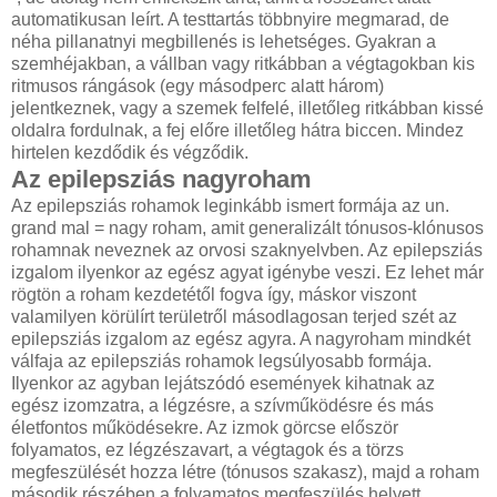
automatikusan leírt. A testtartás többnyire megmarad, de
néha pillanatnyi megbillenés is lehetséges. Gyakran a
szemhéjakban, a vállban vagy ritkábban a végtagokban kis
ritmusos rángások (egy másodperc alatt három)
jelentkeznek, vagy a szemek felfelé, illetőleg ritkábban kissé
oldalra fordulnak, a fej előre illetőleg hátra biccen. Mindez
hirtelen kezdődik és végződik.
Az epilepsziás nagyroham
Az epilepsziás rohamok leginkább ismert formája az un.
grand mal = nagy roham, amit generalizált tónusos-klónusos
rohamnak neveznek az orvosi szaknyelvben. Az epilepsziás
izgalom ilyenkor az egész agyat igénybe veszi. Ez lehet már
rögtön a roham kezdetétől fogva így, máskor viszont
valamilyen körülírt területről másodlagosan terjed szét az
epilepsziás izgalom az egész agyra. A nagyroham mindkét
válfaja az epilepsziás rohamok legsúlyosabb formája.
Ilyenkor az agyban lejátszódó események kihatnak az
egész izomzatra, a légzésre, a szívműködésre és más
életfontos működésekre. Az izmok görcse először
folyamatos, ez légzészavart, a végtagok és a törzs
megfeszülését hozza létre (tónusos szakasz), majd a roham
második részében a folyamatos megfeszülés helyett