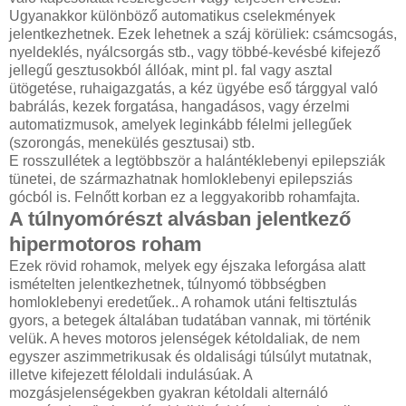
Ugyanakkor különböző automatikus cselekmények
jelentkezhetnek. Ezek lehetnek a száj körüliek: csámcsogás,
nyeldeklés, nyálcsorgás stb., vagy többé-kevésbé kifejező
jellegű gesztusokból állóak, mint pl. fal vagy asztal
ütögetése, ruhaigazgatás, a kéz ügyébe eső tárggyal való
babrálás, kezek forgatása, hangadásos, vagy érzelmi
automatizmusok, amelyek leginkább félelmi jellegűek
(szorongás, menekülés gesztusai) stb.
E rosszullétek a legtöbbször a halántéklebenyi epilepsziák
tünetei, de származhatnak homloklebenyi epilepsziás
gócból is. Felnőtt korban ez a leggyakoribb rohamfajta.
A túlnyomórészt alvásban jelentkező
hipermotoros roham
Ezek rövid rohamok, melyek egy éjszaka leforgása alatt
ismételten jelentkezhetnek, túlnyomó többségben
homloklebenyi eredetűek.. A rohamok utáni feltisztulás
gyors, a betegek általában tudatában vannak, mi történik
velük. A heves motoros jelenségek kétoldaliak, de nem
egyszer aszimmetrikusak és oldalisági túlsúlyt mutatnak,
illetve kifejezett féloldali indulásúak. A
mozgásjelenségekben gyakran kétoldali alternáló