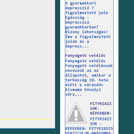
A gyermekkori
depresszió 7
figyelmeztető jele
Egészség -
Depresszió
gyermekkorban?
Bizony lehetséges!
Íme a figyelmeztető
jelek és a
depress...
Fenyegető vetélés
Fenyegető vetélés
Fenyegető vetélésnek
nevezzük az az
állapotot, amikor a
terhesség 20. hete
előtt a várandós
kismama hüvelyi
vérz...
PITYRIAZI
SOK-
KÉPEKBEN-
PITYRIÁZI
SOK –
KÉPEKBEN- PITYRIASIS
VERZICOLOR-NAPGOMBA-