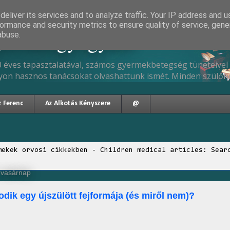
eliver its services and to analyze traffic. Your IP address and 
ormance and security metrics to ensure quality of service, gen
gyermekgyógyász
abuse.
 éves tapasztalatával, számos gyermekbetegség tüneteivel 
yon hasznos tanácsokat olvashattunk ismét. Minden szülőne
z Ferenc
Az Alkotás Kényszere
@
mekek orvosi cikkekben - Children medical articles: Sear
 vasárnap
odik egy újszülött fejformája (és miről nem)?