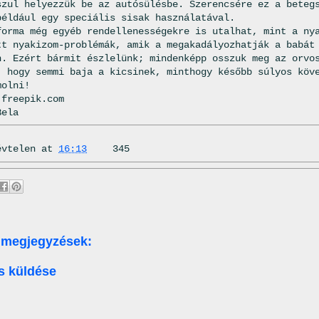
szul helyezzük be az autósülésbe. Szerencsére ez a beteg
például egy speciális sisak használatával.
forma még egyéb rendellenességekre is utalhat, mint a ny
tt nyakizom-problémák, amik a megakadályozhatják a babát
n. Ezért bármit észlelünk; mindenképp osszuk meg az orvo
, hogy semmi baja a kicsinek, minthogy később súlyos köv
molni!
 freepik.com
Bela
évtelen
at
16:13
345
 megjegyzések:
s küldése