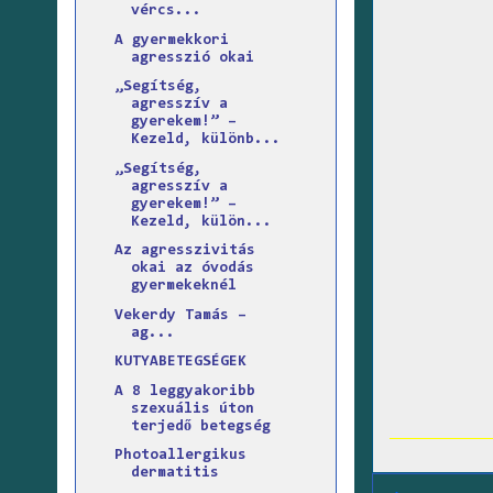
vércs...
A gyermekkori
agresszió okai
„Segítség,
agresszív a
gyerekem!” –
Kezeld, különb...
„Segítség,
agresszív a
gyerekem!” –
Kezeld, külön...
Az agresszivitás
okai az óvodás
gyermekeknél
Vekerdy Tamás –
ag...
KUTYABETEGSÉGEK
A 8 leggyakoribb
szexuális úton
terjedő betegség
Photoallergikus
dermatitis