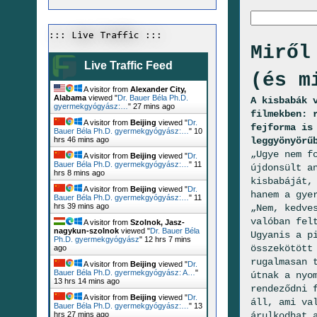
::: Live Traffic :::
Miről
Live Traffic Feed
(és m
A visitor from
Alexander City,
Alabama
viewed "
Dr. Bauer Béla Ph.D.
A kisbabák 
gyermekgyógyász:…
"
27 mins ago
filmekben: 
A visitor from
Beijing
viewed "
Dr.
fejforma is
Bauer Béla Ph.D. gyermekgyógyász:…
"
10
leggyönyörű
hrs 46 mins ago
„Ugye nem f
A visitor from
Beijing
viewed "
Dr.
Bauer Béla Ph.D. gyermekgyógyász:…
"
11
újdonsült a
hrs 8 mins ago
kisbabáját,
A visitor from
Beijing
viewed "
Dr.
hanem a gye
Bauer Béla Ph.D. gyermekgyógyász:…
"
11
hrs 39 mins ago
„Nem, kedve
valóban fel
A visitor from
Szolnok, Jasz-
nagykun-szolnok
viewed "
Dr. Bauer Béla
Ugyanis a p
Ph.D. gyermekgyógyász
"
12 hrs 7 mins
összekötött
ago
rugalmasan 
A visitor from
Beijing
viewed "
Dr.
Bauer Béla Ph.D. gyermekgyógyász: A…
"
útnak a nyo
13 hrs 14 mins ago
rendeződni 
A visitor from
Beijing
viewed "
Dr.
áll, ami va
Bauer Béla Ph.D. gyermekgyógyász:…
"
13
árulkodhat 
hrs 27 mins ago