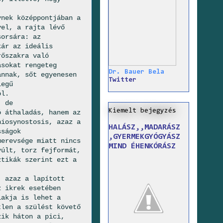
ynek középpontjában a
vel, a rajta lévő
sorsára: az
kár az ideális
rőszakra való
ásokat rengeteg
Dr. Bauer Bela
annak, sőt egyenesen
Twitter
legű
ól.
, de
Kiemelt bejegyzés
ó áthaladás, hanem az
niosynostosis, azaz a
HALÁSZ,,MADARÁSZ
sságok
,GYERMEKGYÓGYÁSZ
merevsége miatt nincs
MIND ÉHENKÓRÁSZ
yúlt, torz fejformát,
ztikák szerint ezt a
, azaz a lapított
z ikrek esetében
lakja is lehet a
tlen a szülést követő
zik háton a pici,