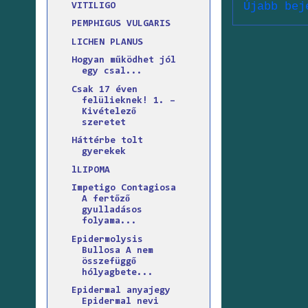
Újabb bej
VITILIGO
PEMPHIGUS VULGARIS
LICHEN PLANUS
Hogyan működhet jól
egy csal...
Csak 17 éven
felülieknek! 1. –
Kivételező
szeretet
Háttérbe tolt
gyerekek
lLIPOMA
Impetigo Contagiosa
A fertőző
gyulladásos
folyama...
Epidermolysis
Bullosa A nem
összefüggő
hólyagbete...
Epidermal anyajegy
Epidermal nevi