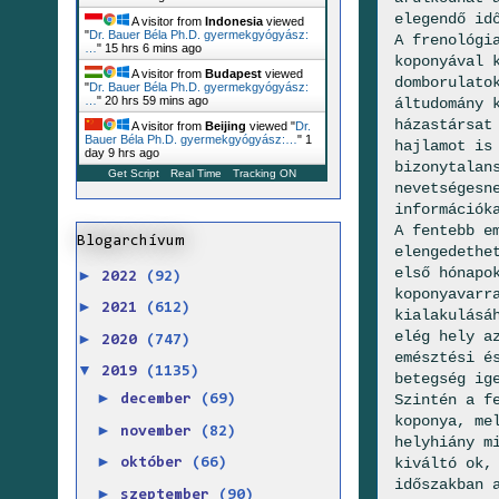
elegendő id
A visitor from
Indonesia
viewed
"
Dr. Bauer Béla Ph.D. gyermekgyógyász:
A frenológi
…
"
15 hrs 6 mins ago
koponyával 
A visitor from
Budapest
viewed
domborulato
"
Dr. Bauer Béla Ph.D. gyermekgyógyász:
…
"
20 hrs 59 mins ago
áltudomány 
házastársat
A visitor from
Beijing
viewed "
Dr.
Bauer Béla Ph.D. gyermekgyógyász:…
"
1
hajlamot is
day 9 hrs ago
bizonytalan
Get Script
Real Time
Tracking ON
nevetségesn
információ
A fentebb e
Blogarchívum
elengedethe
első hónapo
►
2022
(92)
koponyavarr
►
2021
(612)
kialakulásá
elég hely a
►
2020
(747)
emésztési é
▼
2019
(1135)
betegség ig
►
Szintén a f
december
(69)
koponya, me
►
november
(82)
helyhiány m
►
kiváltó ok,
október
(66)
időszakban 
►
szeptember
(90)