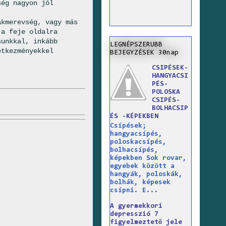
ség nagyon jól
akmerevség, vagy más
 a feje oldalra
sunkkal, inkább
LEGNÉPSZERUBB
etkezményekkel
BEJEGYZÉSEK 30nap
CSIPÉSEK-
HANGYACSI
PÉS-
POLOSKA
CSIPÉS-
BOLHACSIP
ÉS -KÉPEKBEN
Csípések;
hangyacsípés,
poloskacsípés,
bolhacsípés,
képekben Sok rovar,
egyebek között a
hangyák, poloskák,
bolhák, képesek
csípni. E...
A gyermekkori
depresszió 7
figyelmeztető jele