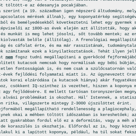
őt töltött-e az édesanyja pocakjában.
a szerint (a 19. században igen népszerű áltudomány, mel
kapcsolatos mérések állnak), egy koponyatérkép segítségé
kból és bemélyedésekből következtetni lehet egy gyermek 
képviselői az 1800-as évek elején azt állították, hogy a
 és munkát is meg lehet jósolni, sőt tovább mentek; az e
 kiolvasták belőle (állítólag). A frenológiai megállapít
ság és cáfolat érte, és ma már rasszistának, tudománytal
ek számítanak ezek a kinyilatkoztatások. Tehát ilyen jel
kat
nem
fogsz tudni megállapítani a gyerkőcöd fejformájáb
mlített kutacsok nemcsak hogy normálisak egy bébi búbján
tetlen fontosságúak is, és nem csak a szülőcsatornán val
k-évek fejlődési folyamatai miatt is. Az úgynevezett Cra
atok korai elzáródása (a kutacsok hiánya) akár fogyatéko
hoz, csökkent IQ-szinthez is vezethet, hiszen a koponya 
z agy fejlődésére. E mellett tartósan toronyszerűen megn
s alvási problémákat is okozhat. Hál’ Istennek, a statis
en ritka, világszerte mintegy 2-3000 újszülöttet érint.
ejformából megállapítható rendellenesség a plagiocephaly
lynek okai a méhben töltött időszakban is kereshetőek; a
iatt gyakrabban fordul elő ez a deformitás, vagy a méh a
 de koraszülés is okozhatja. Előfordul az is, hogy közve
alakul ki a lapított koponya, például, ha túl sokat feks