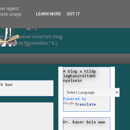
user-agent
erate usage
LEARN MORE
GOT IT
és kezelésével ismerteti meg
k ajánlom figyelmébe." K.L.
A blog a Világ
leghasználtabb
nyelvein
ch box
Powered by
Translate
Dr. Bauer Bela www