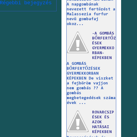
Régebbi bejegyzés
A napgombának
nevezett fertőzést a
Malassezia furfur
nevű gombafaj
okoz...
-A GOMBÁS
BŐRFERTŐZ
ÉSEK
GYERMEKKO
RBAN-
KÉPEKBEN
A GOMBÁS
BŐRFERTŐZÉSEK
GYERMEKKORBAN
KÉPEKBEN De viszket
a fejbőröm vajjon
nem gombás ?? A
gombás
megbetegedések száma
évek ...
ROVARCSIP
ÉSEK ÉS
AZOK
HATÁSAI
KÉPEKBEN