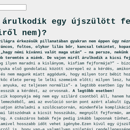
 árulkodik egy újszülött f
iről nem)?
világra érkezésük pillanatában gyakran nem éppen úgy néz
ráncos, foltos, olykor lilás bőr, kancsal tekintet, kopa
 „hagy némi kívánni valót maga után” – na persze, nekünk
bb teremtés a miénk. De vajon miről árulkodik a kicsi fe
og ilyen maradni a kislányom, kisfiam fejformája?” – biz
nyuka első gondolatai között szerepel ez a kérdés, amiko
 és nem magunk miatt aggódunk, hogy milyen torz bébit ho
rkőc élete pereg le lelki szemeink előtt; milyen lesz, h
s anyuka, ez teljesen normális”- a legtöbb esetben így h
tesszük a kérdést, az orvosnak.
A legtöbb esetben!
icik koponyája még nem egy szilárd csontból áll, hanem h
 lemezkéből, ami az evolúció során pont azért alakult íg
tudjon áthaladni a szülőcsatornán, mindenféle komplikáci
mai látszódnak a kicsit hosszúkás, megnyúlt fejformán, a
fog. A császáros babák feje pedig inkább laposnak tűnhet
lamivel hosszabb időt vehet igénybe.Ezen kívül egy újszü
arról is, hogy van-e valamilyen születési rendellenesség