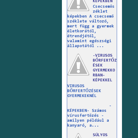
KÉPEKBEN
Csecsemős
zéklet
képekben A csecsemő
széklete változó,
mert függ a gyermek
életkorától,
étrendjétől,
valamint egészségi
állapotától ...
-VIRUSOS
BŐRFERTŐZ
ÉSEK
GYERMEKKO
RBAN-
KÉPEKKEL
VIRUSOS
BŐRFERTŐZÉSEK
GYERMEKEKNÉL
-
KÉPEKBEN- Számos
vírusfertőzés -
amilyen például a
kanyaró, a...
SÚLYOS