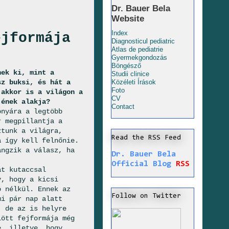
Dr. Bauer Bela
Website
Index
ejformája
Diagnosticul pediatric
Atlas de pediatrie
Gyermekgondozás
Böngésző
nek ki, mint a
Studii clinice
sz buksi, és hát a
Közéleti Írások
Foto
 akkor is a világon a
CV
jének alakja?
Contact
onyára a legtöbb
r megpillantja a
ztunk a világra,
Read the RSS Feed
a így kell felnőnie.
angzik a válasz, ha
Dr. Bauer Bela
Official Blog
RSS
at kutaccsal
y, hogy a kicsi
ó nélkül. Ennek az
Follow on Twitter
mi pár nap alatt
, de az is helyre
lött fejformája még
e, illetve, hogy