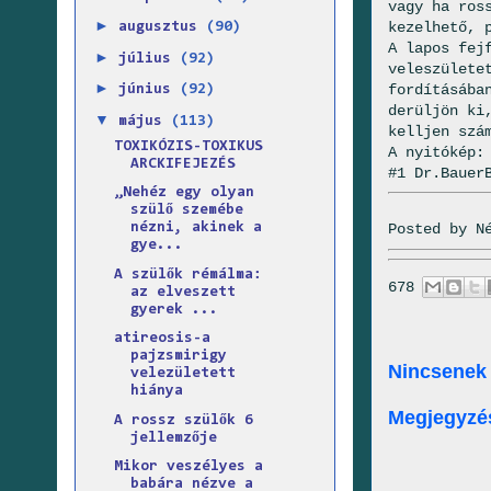
vagy ha ros
►
kezelhető, 
augusztus
(90)
A lapos fej
►
július
(92)
veleszülete
►
fordításába
június
(92)
derüljön ki
▼
május
(113)
kelljen szá
TOXIKÓZIS-TOXIKUS
A nyitókép:
ARCKIFEJEZÉS
#1 Dr.Bauer
„Nehéz egy olyan
szülő szemébe
Posted by
N
nézni, akinek a
gye...
A szülők rémálma:
678
az elveszett
gyerek ...
atireosis-a
pajzsmirigy
Nincsenek
velezületett
hiánya
Megjegyzé
A rossz szülők 6
jellemzője
Mikor veszélyes a
babára nézve a