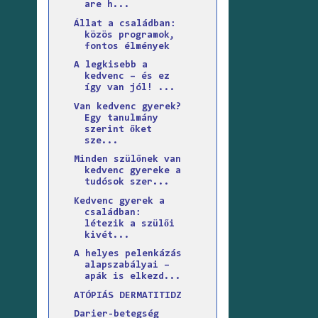
are h...
Állat a családban:
közös programok,
fontos élmények
A legkisebb a
kedvenc – és ez
így van jól! ...
Van kedvenc gyerek?
Egy tanulmány
szerint őket
sze...
Minden szülőnek van
kedvenc gyereke a
tudósok szer...
Kedvenc gyerek a
családban:
létezik a szülői
kivét...
A helyes pelenkázás
alapszabályai –
apák is elkezd...
ATÓPIÁS DERMATITIDZ
Darier-betegség