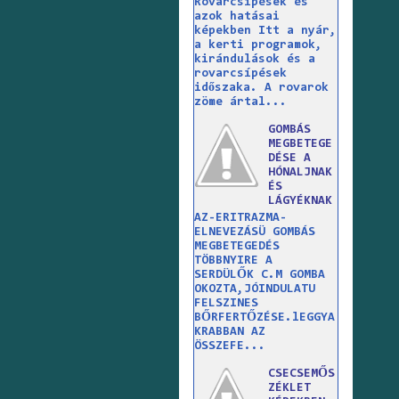
Rovarcsípések és
azok hatásai
képekben Itt a nyár,
a kerti programok,
kirándulások és a
rovarcsípések
időszaka. A rovarok
zöme ártal...
GOMBÁS
MEGBETEGE
DÉSE A
HÓNALJNAK
ÉS
LÁGYÉKNAK
AZ-ERITRAZMA-
ELNEVEZÁSÜ GOMBÁS
MEGBETEGEDÉS
TÖBBNYIRE A
SERDÜLŐK C.M GOMBA
OKOZTA,JÓINDULATU
FELSZINES
BŐRFERTŐZÉSE.lEGGYA
KRABBAN AZ
ÖSSZEFE...
CSECSEMŐS
ZÉKLET