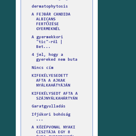
dermatophytosis
A FEJBÁR CANDIDA
ALBICANS
FERTŐZÉSE
GYERMEKNÉL
A gyermekkori
"tic"-ről |
Bet...
4 jel, hogy a
gyereked nem buta
Nincs cím
KIFEKÉLYESEDETT
AFTA A AJKAK
NYÁLKAHÁTYÁJÁN
KIFEKÉLYSEDT AFTA A
SZÁJNYÁLKAHÁRTYÁN
Garatgyulladás
Ifjúkori bohóság
...
A KÖZÉPVONAL NYAKI
CISZTÁJA EGY 8