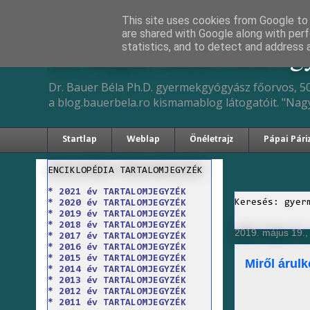
This site uses cookies from Google to d
are shared with Google along with perf
Dr. Bauer Béla Ph.D. 
statistics, and to detect and address 
Dr. Bauer Béla Ph.D. gyermekgyógyász főorvos, 50
a blog.bauerbela.ro kismamablog látogatóit. "Nag
Startlap
Weblap
Önéletrajz
Pápai Pári
ENCIKLOPÉDIA TARTALOMJEGYZÉK
* 2021 év TARTALOMJEGYZÉK
Keresés: gyer
* 2020 év TARTALOMJEGYZÉK
* 2019 év TARTALOMJEGYZÉK
* 2018 év TARTALOMJEGYZÉK
2019. május 19.,
* 2017 év TARTALOMJEGYZÉK
* 2016 év TARTALOMJEGYZÉK
* 2015 év TARTALOMJEGYZÉK
Miről árulk
* 2014 év TARTALOMJEGYZÉK
* 2013 év TARTALOMJEGYZÉK
* 2012 év TARTALOMJEGYZÉK
* 2011 év TARTALOMJEGYZÉK