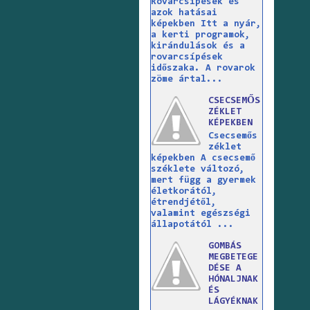
Rovarcsípések és
azok hatásai
képekben Itt a nyár,
a kerti programok,
kirándulások és a
rovarcsípések
időszaka. A rovarok
zöme ártal...
CSECSEMŐS
ZÉKLET
KÉPEKBEN
Csecsemős
zéklet
képekben A csecsemő
széklete változó,
mert függ a gyermek
életkorától,
étrendjétől,
valamint egészségi
állapotától ...
GOMBÁS
MEGBETEGE
DÉSE A
HÓNALJNAK
ÉS
LÁGYÉKNAK