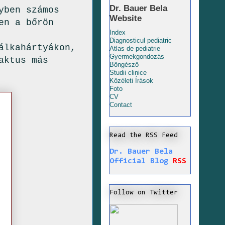
Dr. Bauer Bela
yben számos
Website
en a bőrön
Index
Diagnosticul pediatric
álkahártyákon,
Atlas de pediatrie
Gyermekgondozás
aktus más
Böngésző
Studii clinice
Közéleti Írások
Foto
CV
Contact
Read the RSS Feed
Dr. Bauer Bela
Official Blog
RSS
Follow on Twitter