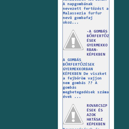
A napgombának
nevezett fertőzést a
Malassezia furfur
nevű gombafaj
okoz...
-A GOMBÁS
BŐRFERTŐZ
ÉSEK
GYERMEKKO
RBAN-
KÉPEKBEN
A GOMBÁS
BŐRFERTŐZÉSEK
GYERMEKKORBAN
KÉPEKBEN De viszket
a fejbőröm vajjon
nem gombás ?? A
gombás
megbetegedések száma
évek ...
ROVARCSIP
ÉSEK ÉS
AZOK
HATÁSAI
KÉPEKBEN