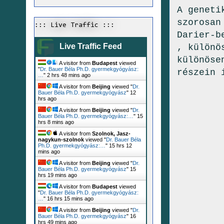
A geneti
szorosan
::: Live Traffic :::
Darier-b
Live Traffic Feed
, különö
különöse
A visitor from
Budapest
viewed
"
Dr. Bauer Béla Ph.D. gyermekgyógyász:
részein 
…
"
2 hrs 48 mins ago
A visitor from
Beijing
viewed "
Dr.
Bauer Béla Ph.D. gyermekgyógyász
"
12
hrs ago
A visitor from
Beijing
viewed "
Dr.
Bauer Béla Ph.D. gyermekgyógyász:…
"
15
hrs 8 mins ago
A visitor from
Szolnok, Jasz-
nagykun-szolnok
viewed "
Dr. Bauer Béla
Ph.D. gyermekgyógyász:…
"
15 hrs 12
mins ago
A visitor from
Beijing
viewed "
Dr.
Bauer Béla Ph.D. gyermekgyógyász
"
15
hrs 19 mins ago
A visitor from
Budapest
viewed
"
Dr. Bauer Béla Ph.D. gyermekgyógyász:
…
"
16 hrs 15 mins ago
A visitor from
Beijing
viewed "
Dr.
Bauer Béla Ph.D. gyermekgyógyász
"
16
hrs 49 mins ago