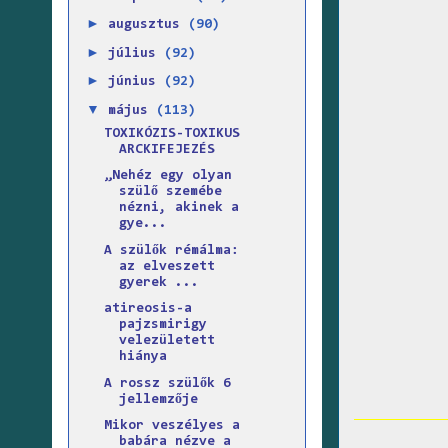
►
augusztus
(90)
►
július
(92)
►
június
(92)
▼
május
(113)
TOXIKÓZIS-TOXIKUS
ARCKIFEJEZÉS
„Nehéz egy olyan
szülő szemébe
nézni, akinek a
gye...
A szülők rémálma:
az elveszett
gyerek ...
atireosis-a
pajzsmirigy
velezületett
hiánya
A rossz szülők 6
jellemzője
Mikor veszélyes a
babára nézve a