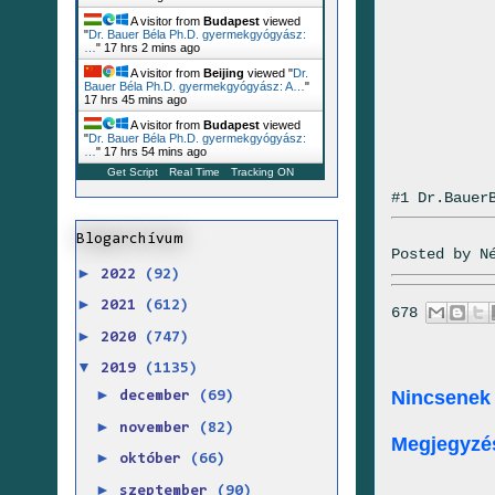
A visitor from
Budapest
viewed
"
Dr. Bauer Béla Ph.D. gyermekgyógyász:
…
"
17 hrs 2 mins ago
A visitor from
Beijing
viewed "
Dr.
Bauer Béla Ph.D. gyermekgyógyász: A…
"
17 hrs 45 mins ago
A visitor from
Budapest
viewed
"
Dr. Bauer Béla Ph.D. gyermekgyógyász:
…
"
17 hrs 54 mins ago
Get Script
Real Time
Tracking ON
#1 Dr.Bauer
Blogarchívum
Posted by
N
►
2022
(92)
►
2021
(612)
678
►
2020
(747)
▼
2019
(1135)
►
Nincsenek
december
(69)
►
november
(82)
Megjegyzé
►
október
(66)
►
szeptember
(90)