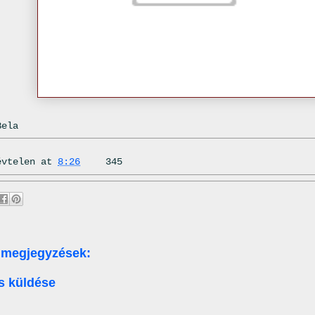
Bela
évtelen
at
8:26
345
 megjegyzések:
s küldése