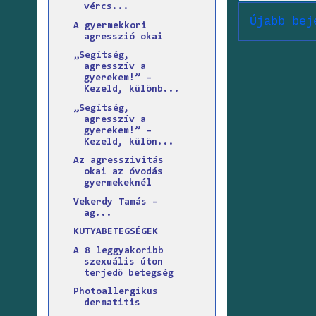
vércs...
Újabb bej
A gyermekkori
agresszió okai
„Segítség,
agresszív a
gyerekem!” –
Kezeld, különb...
„Segítség,
agresszív a
gyerekem!” –
Kezeld, külön...
Az agresszivitás
okai az óvodás
gyermekeknél
Vekerdy Tamás –
ag...
KUTYABETEGSÉGEK
A 8 leggyakoribb
szexuális úton
terjedő betegség
Photoallergikus
dermatitis