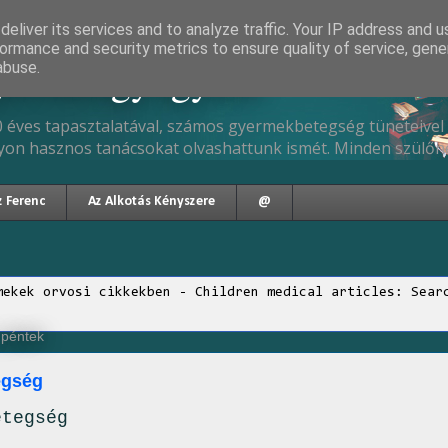
eliver its services and to analyze traffic. Your IP address and 
ormance and security metrics to ensure quality of service, gen
gyermekgyógyász
abuse.
 éves tapasztalatával, számos gyermekbetegség tüneteivel 
yon hasznos tanácsokat olvashattunk ismét. Minden szülőne
z Ferenc
Az Alkotás Kényszere
@
mekek orvosi cikkekben - Children medical articles: Sear
 péntek
egség
etegség