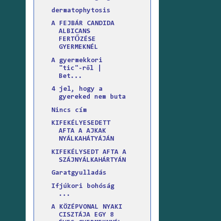
dermatophytosis
A FEJBÁR CANDIDA
ALBICANS
FERTŐZÉSE
GYERMEKNÉL
A gyermekkori
"tic"-ről |
Bet...
4 jel, hogy a
gyereked nem buta
Nincs cím
KIFEKÉLYESEDETT
AFTA A AJKAK
NYÁLKAHÁTYÁJÁN
KIFEKÉLYSEDT AFTA A
SZÁJNYÁLKAHÁRTYÁN
Garatgyulladás
Ifjúkori bohóság
...
A KÖZÉPVONAL NYAKI
CISZTÁJA EGY 8