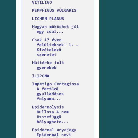
VITILIGO
PEMPHIGUS VULGARIS
LICHEN PLANUS
Hogyan működhet jól
egy csal...
Csak 17 éven
felülieknek! 1. –
Kivételező
szeretet
Háttérbe tolt
gyerekek
lLIPOMA
Impetigo Contagiosa
A fertőző
gyulladásos
folyama...
Epidermolysis
Bullosa A nem
összefüggő
hólyagbete...
Epidermal anyajegy
Epidermal nevi