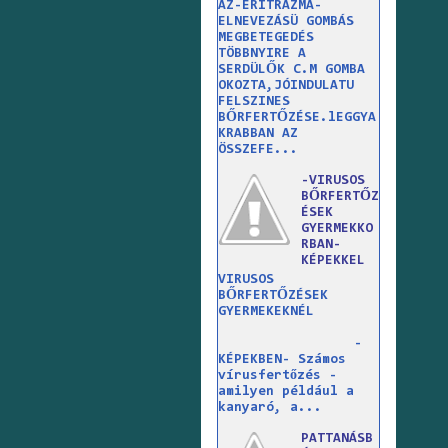
AZ-ERITRAZMA-
ELNEVEZÁSÜ GOMBÁS
MEGBETEGEDÉS
TÖBBNYIRE A
SERDÜLŐK C.M GOMBA
OKOZTA,JÓINDULATU
FELSZINES
BŐRFERTŐZÉSE.lEGGYA
KRABBAN AZ
ÖSSZEFE...
-VIRUSOS
BŐRFERTŐZ
ÉSEK
GYERMEKKO
RBAN-
KÉPEKKEL
VIRUSOS
BŐRFERTŐZÉSEK
GYERMEKEKNÉL
-
KÉPEKBEN- Számos
vírusfertőzés -
amilyen például a
kanyaró, a...
PATTANÁSB