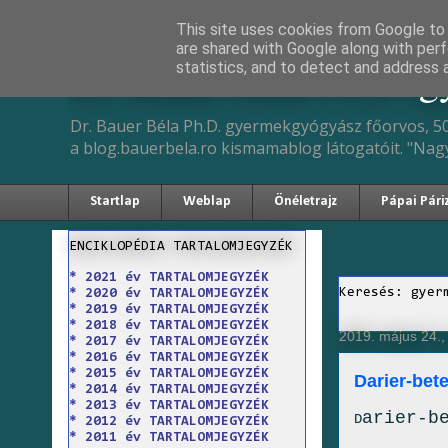
This site uses cookies from Google to d
are shared with Google along with perf
Dr. Bauer Béla Ph.D. 
statistics, and to detect and address 
Dr. Bauer Béla Ph.D. gyermekgyógyász főorvos, 50
a blog.bauerbela.ro kismamablog látogatóit. "Nag
Startlap
Weblap
Önéletrajz
Pápai Pári
ENCIKLOPÉDIA TARTALOMJEGYZÉK
* 2021 év TARTALOMJEGYZÉK
Keresés: gyer
* 2020 év TARTALOMJEGYZÉK
* 2019 év TARTALOMJEGYZÉK
* 2018 év TARTALOMJEGYZÉK
2019. május 24.,
* 2017 év TARTALOMJEGYZÉK
* 2016 év TARTALOMJEGYZÉK
* 2015 év TARTALOMJEGYZÉK
Darier-bet
* 2014 év TARTALOMJEGYZÉK
* 2013 év TARTALOMJEGYZÉK
arier-b
D
* 2012 év TARTALOMJEGYZÉK
* 2011 év TARTALOMJEGYZÉK