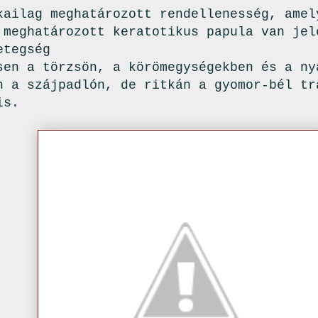
kailag meghatározott rendellenesség, amel
 meghatározott keratotikus papula van jel
etegség
sen a törzsön, a körömegységekben és a ny
n a szájpadlón, de ritkán a gyomor-bél tr
is.