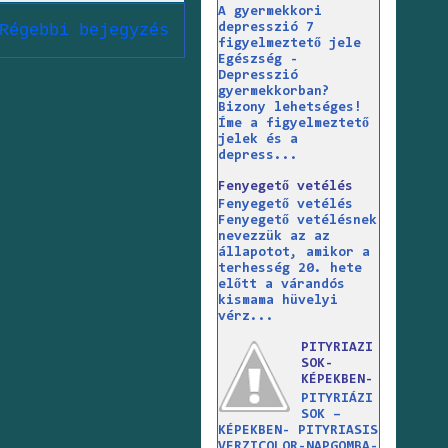
A gyermekkori
depresszió 7
Régebbi bejegyzés
figyelmeztető jele
Egészség -
Depresszió
gyermekkorban?
Bizony lehetséges!
Íme a figyelmeztető
jelek és a
depress...
Fenyegető vetélés
Fenyegető vetélés
Fenyegető vetélésnek
nevezzük az az
állapotot, amikor a
terhesség 20. hete
előtt a várandós
kismama hüvelyi
vérz...
PITYRIAZI
SOK-
KÉPEKBEN-
PITYRIÁZI
SOK –
KÉPEKBEN- PITYRIASIS
VERZICOLOR-NAPGOMBA-