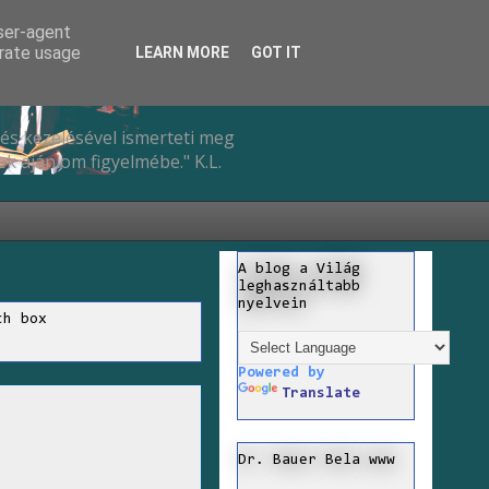
user-agent
erate usage
LEARN MORE
GOT IT
és kezelésével ismerteti meg
k ajánlom figyelmébe." K.L.
A blog a Világ
leghasználtabb
nyelvein
ch box
Powered by
Translate
Dr. Bauer Bela www