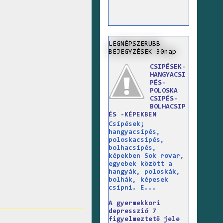
LEGNÉPSZERUBB
BEJEGYZÉSEK 30nap
CSIPÉSEK-
HANGYACSI
PÉS-
POLOSKA
CSIPÉS-
BOLHACSIP
ÉS -KÉPEKBEN
Csípések;
hangyacsípés,
poloskacsípés,
bolhacsípés,
képekben Sok rovar,
egyebek között a
hangyák, poloskák,
bolhák, képesek
csípni. E...
A gyermekkori
depresszió 7
figyelmeztető jele