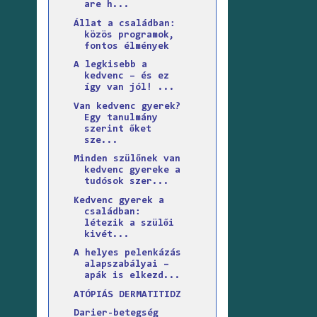
are h...
Állat a családban:
közös programok,
fontos élmények
A legkisebb a
kedvenc – és ez
így van jól! ...
Van kedvenc gyerek?
Egy tanulmány
szerint őket
sze...
Minden szülőnek van
kedvenc gyereke a
tudósok szer...
Kedvenc gyerek a
családban:
létezik a szülői
kivét...
A helyes pelenkázás
alapszabályai –
apák is elkezd...
ATÓPIÁS DERMATITIDZ
Darier-betegség