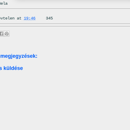
Bela
évtelen
at
19:46
345
 megjegyzések:
s küldése