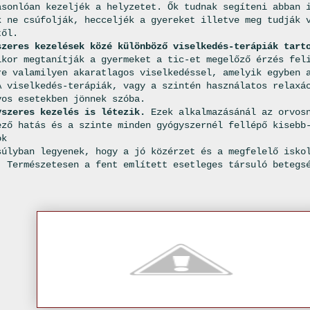
asonlóan kezeljék a helyzetet. Ők tudnak segíteni abban 
k ne csúfolják, hecceljék a gyereket illetve meg tudják 
től.
szeres kezelések közé különböző viselkedés-terápiák tart
ikor megtanítják a gyermeket a tic-et megelőző érzés fel
re valamilyen akaratlagos viselkedéssel, amelyik egyben 
A viselkedés-terápiák, vagy a szintén használatos relaxá
yos esetekben jönnek szóba.
yszeres kezelés is létezik.
Ezek alkalmazásánál az orvosn
ező hatás és a szinte minden gyógyszernél fellépő kisebb
ok
súlyban legyenek, hogy a jó közérzet és a megfelelő isko
. Természetesen a fent említett esetleges társuló betegs