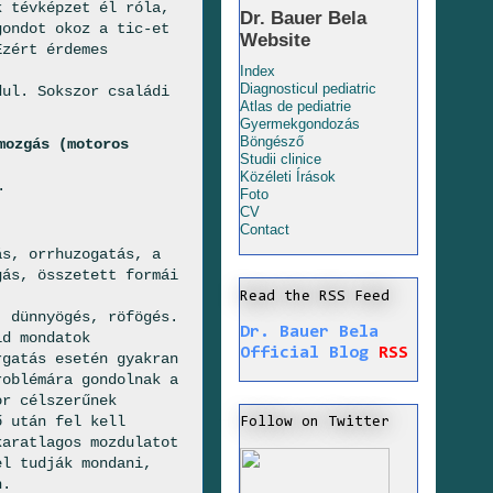
k tévképzet él róla,
Dr. Bauer Bela
gondot okoz a tic-et
Website
Ezért érdemes
Index
Diagnosticul pediatric
dul. Sokszor családi
Atlas de pediatrie
Gyermekgondozás
Böngésző
mozgás (motoros
Studii clinice
Közéleti Írások
.
Foto
CV
Contact
s, orrhuzogatás, a
gás, összetett formái
Read the RSS Feed
 dünnyögés, röfögés.
Dr. Bauer Bela
id mondatok
Official Blog
RSS
rgatás esetén gyakran
roblémára gondolnak a
or célszerűnek
ő után fel kell
Follow on Twitter
karatlagos mozdulatot
el tudják mondani,
n.