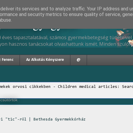
eliver its services and to analyze traffic. Your IP address and 
ormance and security metrics to ensure quality of service, gen
gyermekgyógyász
abuse.
 éves tapasztalatával, számos gyermekbetegség tüneteivel 
yon hasznos tanácsokat olvashattunk ismét. Minden szülőne
z Ferenc
Az Alkotás Kényszere
@
mekek orvosi cikkekben - Children medical articles: Sear
 csütörtök
ri "tic"-ről | Bethesda Gyermekkórház