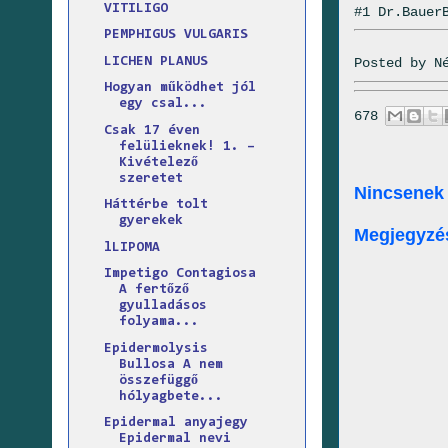
VITILIGO
#1 Dr.Bauer
PEMPHIGUS VULGARIS
LICHEN PLANUS
Posted by
N
Hogyan működhet jól
egy csal...
678
Csak 17 éven
felülieknek! 1. –
Kivételező
szeretet
Nincsenek
Háttérbe tolt
gyerekek
Megjegyzé
lLIPOMA
Impetigo Contagiosa
A fertőző
gyulladásos
folyama...
Epidermolysis
Bullosa A nem
összefüggő
hólyagbete...
Epidermal anyajegy
Epidermal nevi