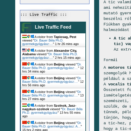
A tic valam
ami nehezít
mutató gyer
::: Live Traffic :::
beszélni ró
Fiúkban gya
Live Traffic Feed
halmozódást
A visitor from
Tapiosag, Pest
A tic a
viewed "
Dr. Bauer Béla Ph.D.
tic) va
gyermekgyógyász:…
"
1 hr 26 mins ago
Az extr
A visitor from
Alexander City,
Alabama
viewed "
Dr. Bauer Béla Ph.D.
gyermekgyógyász:…
"
2 hrs 15 mins ago
Formái
A visitor from
Beijing
viewed "
Dr.
A
motoros t
Bauer Béla Ph.D. gyermekgyógyász:…
"
12
hrs 34 mins ago
szemgolyók 
például a s
A visitor from
Beijing
viewed "
Dr.
Bauer Béla Ph.D. gyermekgyógyász:…
"
12
A
vocalis t
hrs 56 mins ago
Összetett f
A visitor from
Beijing
viewed "
Dr.
ismételgeté
Bauer Béla Ph.D. gyermekgyógyász:…
"
13
hrs 27 mins ago
szemészeti,
A visitor from
Szolnok, Jasz-
szülők, de 
nagykun-szolnok
viewed "
Dr. Bauer Béla
tűnnek, pél
Ph.D. gyermekgyógyász
"
13 hrs 55 mins
ago
tűnjön, hog
a tic-hez, 
A visitor from
Beijing
viewed "
Dr.
Bauer Béla Ph.D. gyermekgyógyász: A…
"
hogy a tic-
15 hrs 2 mins ago