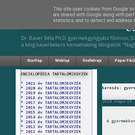
This site uses cookies from Google to d
are shared with Google along with perf
Dr. Bauer Béla Ph.D. 
statistics, and to detect and address 
Dr. Bauer Béla Ph.D. gyermekgyógyász főorvos, 50
a blog.bauerbela.ro kismamablog látogatóit. "Nag
Startlap
Weblap
Önéletrajz
Pápai Pári
ENCIKLOPÉDIA TARTALOMJEGYZÉK
* 2021 év TARTALOMJEGYZÉK
Keresés: gyer
* 2020 év TARTALOMJEGYZÉK
* 2019 év TARTALOMJEGYZÉK
* 2018 év TARTALOMJEGYZÉK
2019. május 23.,
* 2017 év TARTALOMJEGYZÉK
* 2016 év TARTALOMJEGYZÉK
* 2015 év TARTALOMJEGYZÉK
* 2014 év TARTALOMJEGYZÉK
A gyermekko
* 2013 év TARTALOMJEGYZÉK
* 2012 év TARTALOMJEGYZÉK
* 2011 év TARTALOMJEGYZÉK