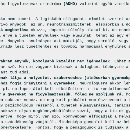
tás-figyelemzavar szindróma
(ADHD)
valamint egyéb viselke
oka nem ismert. A leginkább elfogadott elmélet szerint a
vivő anyagok, az un. neurotranszmitterek, elsősorban a
d
ak megbomlása
okozza, dopamin túlsúly alakul ki, de ennek
a érve a tünetek enyhülnek vagy elmúlnak, tehát az agy é
pe. Nagyobb tanulmányok azt mutatják, hogy serdülő- vagy
armada lesz tünetmentes és további harmadánál enyhülnek 
yakran enyhék, komolyabb kezelést nem igényelnek.
Ehhez 
van szó. Ha nem vagyunk biztosak a dologban, többnyire a
tást tud adni.
bnak látja a helyzetet, szakorvoshoz (elsősorban gyermek
shoz fogja irányítani a gyermeket.
Neurológusra akkor leh
, pl. epilepsziától kell elkülöníteni a tic-rendelleness
y a gyereket ne figyelmeztessük, főleg ne szóljunk rá,
ho
en sokszor nehéz, de meg kell próbálni nem észrevenni a 
gy pszichológus részéről a tünetek elmagyarázása, tanács
 sokszor olyan megkönnyebbüléshez vezet, hogy a tic-ek g
gértve, hogy miről van szó, könnyebben elfogadják a hely
 a szándékosság vádjától. Mindenképp gondolni kell az ön
 önértékelésre. Fontos, hogy a pedagógusok is tudjanak a