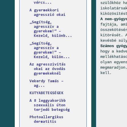
szülőkhöz h
vércs...
iskolatársa
A gyermekkori
kiközösítés
agresszió okai
A nem-gyógy
„Segítség,
fajtája, am
agresszív a
összekötésé
gyerekem!” –
kitörését. 
Kezeld, különb...
kevésbé súl
„Segítség,
Számos gyóg
agresszív a
hogy a kedv
gyerekem!” –
mellékhatás
Kezeld, külön...
olyan egyen
Az agresszivitás
megmaradjon
okai az óvodás
kell.
gyermekeknél
Vekerdy Tamás –
ag...
KUTYABETEGSÉGEK
A 8 leggyakoribb
szexuális úton
terjedő betegség
Photoallergikus
dermatitis