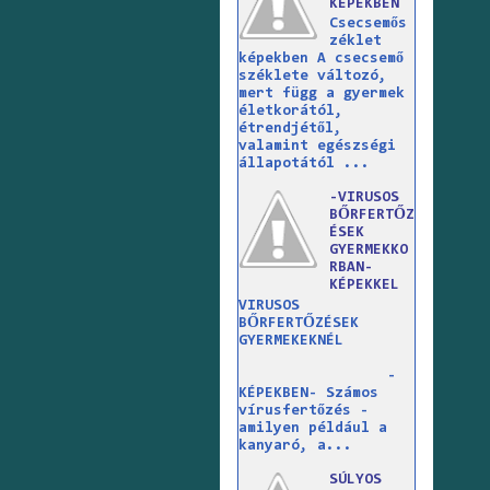
KÉPEKBEN
Csecsemős
zéklet
képekben A csecsemő
széklete változó,
mert függ a gyermek
életkorától,
étrendjétől,
valamint egészségi
állapotától ...
-VIRUSOS
BŐRFERTŐZ
ÉSEK
GYERMEKKO
RBAN-
KÉPEKKEL
VIRUSOS
BŐRFERTŐZÉSEK
GYERMEKEKNÉL
-
KÉPEKBEN- Számos
vírusfertőzés -
amilyen például a
kanyaró, a...
SÚLYOS