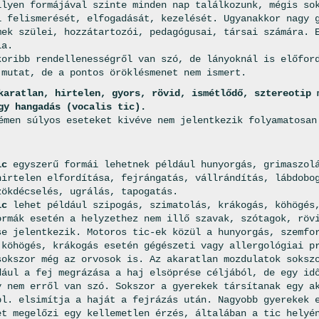
ilyen formájával szinte minden nap találkozunk, mégis so
i felismerését, elfogadását, kezelését. Ugyanakkor nagy 
mek szülei, hozzátartozói, pedagógusai, társai számára. 
la.
koribb rendellenességről van szó, de lányoknál is előfor
 mutat, de a pontos öröklésmenet nem ismert.
karatlan, hirtelen, gyors, rövid, ismétlődő, sztereotip 
gy hangadás (vocalis tic).
émen súlyos eseteket kivéve nem jelentkezik folyamatosan
ic
egyszerű formái lehetnek például hunyorgás, grimaszolá
hirtelen elfordítása, fejrángatás, vállrándítás, lábdobo
zökdécselés, ugrálás, tapogatás.
ic
lehet például szipogás, szimatolás, krákogás, köhögés,
ormák esetén a helyzethez nem illő szavak, szótagok, röv
se jelentkezik. Motoros tic-ek közül a hunyorgás, szemfo
 köhögés, krákogás esetén gégészeti vagy allergológiai p
sokszor még az orvosok is. Az akaratlan mozdulatok soksz
dául a fej megrázása a haj elsöprése céljából, de egy id
y nem erről van szó. Sokszor a gyerekek társítanak egy a
pl. elsimítja a haját a fejrázás után. Nagyobb gyerekek 
et megelőzi egy kellemetlen érzés, általában a tic helyé