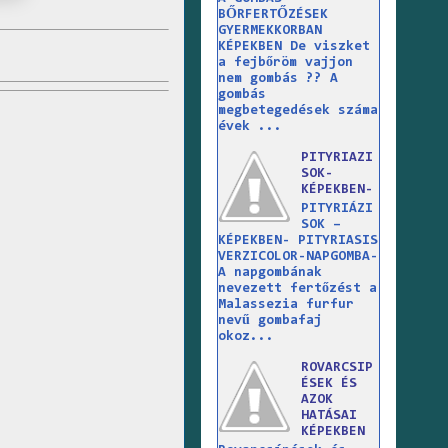
BŐRFERTŐZÉSEK
GYERMEKKORBAN
KÉPEKBEN De viszket
a fejbőröm vajjon
nem gombás ?? A
gombás
megbetegedések száma
évek ...
PITYRIAZI
SOK-
KÉPEKBEN-
PITYRIÁZI
SOK –
KÉPEKBEN- PITYRIASIS
VERZICOLOR-NAPGOMBA-
A napgombának
nevezett fertőzést a
Malassezia furfur
nevű gombafaj
okoz...
ROVARCSIP
ÉSEK ÉS
AZOK
HATÁSAI
KÉPEKBEN