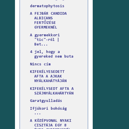
dermatophytosis
A FEJBÁR CANDIDA
ALBICANS
FERTŐZÉSE
GYERMEKNÉL
A gyermekkori
"tic"-ről |
Bet...
4 jel, hogy a
gyereked nem buta
Nincs cím
KIFEKÉLYESEDETT
AFTA A AJKAK
NYÁLKAHÁTYÁJÁN
KIFEKÉLYSEDT AFTA A
SZÁJNYÁLKAHÁRTYÁN
Garatgyulladás
Ifjúkori bohóság
...
A KÖZÉPVONAL NYAKI
CISZTÁJA EGY 8