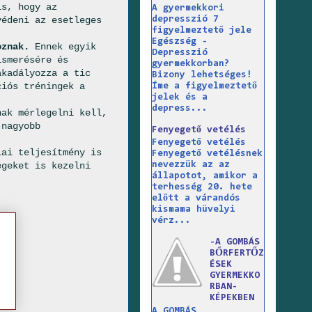
is, hogy az
A gyermekkori
depresszió 7
védeni az esetleges
figyelmeztető jele
Egészség -
oznak.
Ennek egyik
Depresszió
ismerésére és
gyermekkorban?
akadályozza a tic
Bizony lehetséges!
ciós tréningek a
Íme a figyelmeztető
jelek és a
depress...
ak mérlegelni kell,
-nagyobb
Fenyegető vetélés
Fenyegető vetélés
lai teljesítmény is
Fenyegető vetélésnek
égeket is kezelni
nevezzük az az
állapotot, amikor a
terhesség 20. hete
előtt a várandós
kismama hüvelyi
vérz...
-A GOMBÁS
BŐRFERTŐZ
ÉSEK
GYERMEKKO
RBAN-
KÉPEKBEN
A GOMBÁS