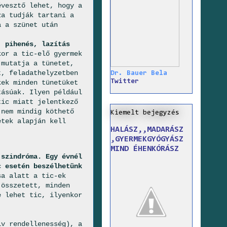
vesztő lehet, hogy a
za tudják tartani a
a a szünet után
, pihenés, lazítás
or a tic-elő gyermek
 mutatja a tünetet,
t, feladathelyzetben
Dr. Bauer Bela
Twitter
kek minden tünetüket
tásúak. Ilyen például
tic miatt jelentkező
 nem mindig köthető
Kiemelt bejegyzés
etek alapján kell
HALÁSZ,,MADARÁSZ
,GYERMEKGYÓGYÁSZ
MIND ÉHENKÓRÁSZ
 szindróma.
Egy évnél
c esetén beszélhetünk
sa alatt a tic-ek
 összetett, minden
e lehet tic, ilyenkor
:
iv rendellenesség), a