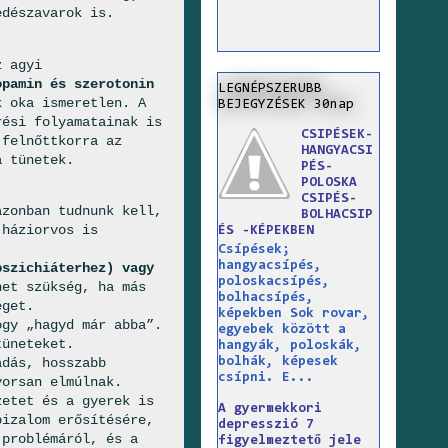
dészavarok is.
z agyi
opamin és szerotonin
LEGNÉPSZERUBB
 oka ismeretlen. A
BEJEGYZÉSEK 30nap
rési folyamatainak is
CSIPÉSEK-
 felnőttkorra az
HANGYACSI
a tünetek.
PÉS-
POLOSKA
CSIPÉS-
azonban tudnunk kell,
BOLHACSIP
 háziorvos is
ÉS -KÉPEKBEN
Csípések;
hangyacsípés,
pszichiáterhez) vagy
poloskacsípés,
et szükség, ha más
bolhacsípés,
éget.
képekben Sok rovar,
gy „hagyd már abba”.
egyebek között a
tüneteket.
hangyák, poloskák,
bolhák, képesek
adás, hosszabb
csípni. E...
yorsan elmúlnak.
zetet és a gyerek is
A gyermekkori
bizalom erősítésére,
depresszió 7
 problémáról, és a
figyelmeztető jele