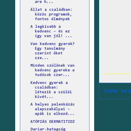
are h...
Állat a családban:
közös programok,
fontos élmények
A legkisebb a
kedvenc – és ez
így van jól! ...
Van kedvenc gyerek?
Egy tanulmány
szerint őket
sze...
Minden szülőnek van
kedvenc gyereke a
tudósok szer...
Kedvenc gyerek a
családban:
Újabb bej
létezik a szülői
kivét...
A helyes pelenkázás
alapszabályai –
apák is elkezd...
ATÓPIÁS DERMATITIDZ
Darier-betegség