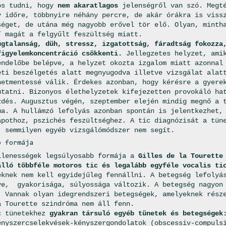
os tudni, hogy
nem akaratlagos
jelenségről van szó. Megté
y időre, többnyire néhány percre, de akár órákra is viss
séget, de utána még nagyobb erővel tör elő. Olyan, minth
” magát a felgyűlt feszültség miatt.
ugtalanság, düh, stressz, izgatottság, fáradtság fokozza
figyelemkoncentráció csökkenti.
Jellegzetes helyzet, amik
endelőbe belépve, a helyzet okozta izgalom miatt azonnal
eti beszélgetés alatt megnyugodva illetve vizsgálat alat
netmentessé válik. Érdekes azonban, hogy kérésre a gyere
utatni. Bizonyos élethelyzetek kifejezetten provokáló ha
zdés. Augusztus végén, szeptember elején mindig megnő a 
ma. A hullámzó lefolyás azonban spontán is jelentkezhet,
apothoz, pszichés feszültséghez. A tic diagnózisát a tün
, semmilyen egyéb vizsgálómódszer nem segít.
b formája
llenességek legsúlyosabb formája a
Gilles de la Tourette
álló többféle motoros tic és legalább egyféle vocalis ti
knek nem kell egyidejűleg fennállni. A betegség lefolyá
ye, gyakorisága, súlyossága változik. A betegség nagyon
. Vannak olyan idegrendszeri betegségek, amelyeknek rész
a Tourette szindróma nem áll fenn.
c tünetekhez
gyakran társuló egyéb tünetek és betegségek
ényszercselekvések-kényszergondolatok (obscessiv-compuls