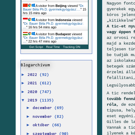
Nagyon font
A visitor from
Beijing
viewed "
Dr.
gyerekek eg
Bauer Béla Ph.D. gyermekgyógyász:…
"
15
hrs 15 mins ago
kóros jelen
„kitikkelné
A visitor from
Indonesia
viewed
"
Dr. Bauer Béla Ph.D. gyermekgyógyász:
A tic-et ny
…
"
16 hrs 54 mins ago
vagy éppen 
A visitor from
Budapest
viewed
az orvosi r
"
Dr. Bauer Béla Ph.D. gyermekgyógyász:
…
"
22 hrs 47 mins ago
majd a kezd
Get Script
Real Time
Tracking ON
teljesen tü
be tudják m
az iskolake
Blogarchívum
betegek szá
érzelmi áll
►
2022
(92)
felállítani
►
2021
(612)
Legsúlyosab
►
2020
(747)
A tic rende
tovább fenn
▼
2019
(1135)
róla,
de eze
►
december
(69)
típusa, hel
eset egyéni
►
november
(82)
Gilles de l
►
október
(66)
Vannak a ti
ilyenek a k
►
szeptember
(90)