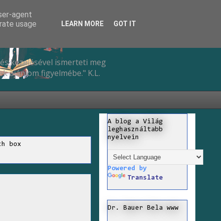
user-agent
erate usage
LEARN MORE
GOT IT
és kezelésével ismerteti meg
k ajánlom figyelmébe." K.L.
A blog a Világ
leghasználtabb
nyelvein
ch box
Powered by
Translate
Dr. Bauer Bela www