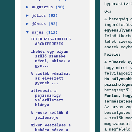
hyperaktivi
►
augusztus
(90)
Oka
►
július
(92)
A betegség 
►
június
(92)
ingerületát
egyensúlyán
▼
május
(113)
felnőttkorb
TOXIKÓZIS-TOXIKUS
lehet szere
ARCKIFEJEZÉS
esetek egyh
„Nehéz egy olyan
Kezelés
szülő szemébe
nézni, akinek a
A tünetek g
gye...
hogy miről 
felvilágosí
A szülők rémálma:
az elveszett
Ha súlyosab
gyerek ...
pszichológu
betegségtől
atireosis-a
Fontos, hog
pajzsmirigy
velezületett
Természetes
hiánya
Az orvos va
beszélgetés
A rossz szülők 6
jellemzője
A szülők me
megszabadul
Mikor veszélyes a
a megfelelő
babára nézve a