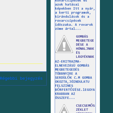
Rovarcsípések és
azok hatásai
képekben Itt a nyár,
a kerti programok,
kirándulások és a
rovarcsípések
időszaka. A rovarok
zöme ártal...
GOMBÁS
MEGBETEGE
DÉSE A
HÓNALJNAK
ÉS
LÁGYÉKNAK
AZ-ERITRAZMA-
ELNEVEZÁSÜ GOMBÁS
MEGBETEGEDÉS
TÖBBNYIRE A
SERDÜLŐK C.M GOMBA
Régebbi bejegyzés
OKOZTA,JÓINDULATU
FELSZINES
BŐRFERTŐZÉSE.lEGGYA
KRABBAN AZ
ÖSSZEFE...
CSECSEMŐS
ZÉKLET