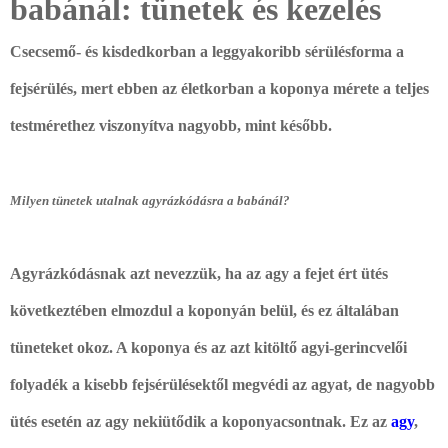
babánál: tünetek és kezelés
Csecsemő- és kisdedkorban a leggyakoribb sérülésforma a
fejsérülés, mert ebben az életkorban a koponya mérete a teljes
testmérethez viszonyítva nagyobb, mint később.
Milyen tünetek utalnak agyrázkódásra a babánál?
Agyrázkódásnak azt nevezzük, ha az
agy a fejet ért ütés
következtében elmozdul a koponyán belül
, és ez általában
tüneteket okoz. A koponya és az azt kitöltő agyi-gerincvelői
folyadék a kisebb fejsérülésektől megvédi az agyat, de nagyobb
ütés esetén az agy nekiütődik a koponyacsontnak. Ez az
agy
,