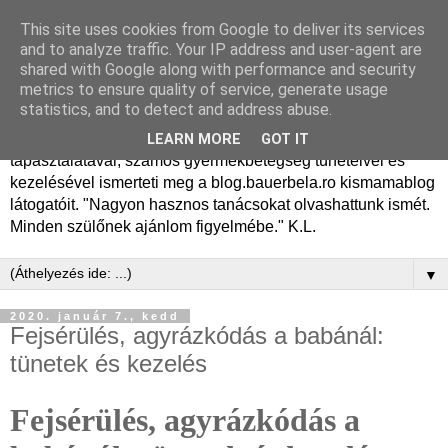
This site uses cookies from Google to deliver its services
Dr. Bauer Béla Ph.D.
and to analyze traffic. Your IP address and user-agent are
shared with Google along with performance and security
gyermekgyógyász
metrics to ensure quality of service, generate usage
statistics, and to detect and address abuse.
Dr. Bauer Béla Ph.D. gyermekgyógyász főorvos, 50 éves
LEARN MORE
GOT IT
tapasztalatával, számos gyermekbetegség tüneteivel és
kezelésével ismerteti meg a blog.bauerbela.ro kismamablog
látogatóit. "Nagyon hasznos tanácsokat olvashattunk ismét.
Minden szülőnek ajánlom figyelmébe." K.L.
▼
2020. január 7., kedd
Fejsérülés, agyrázkódás a babánál:
tünetek és kezelés
Fejsérülés, agyrázkódás a