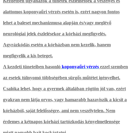
Kezdetben ugyanazok a tünetek észlelhetőek a veszélyes és
alattomos koponyaűri vérzés esetén is
, ezért nagyon fontos
lehet a baleset mechanizmusa alapján és/vagy meglévő
neurológiai jelek észlelésekor a kórházi megfigyelés.
Agyrázkódás esetén a kórházban nem kezelik, hanem
megfigyelik a kis beteget.
A kezdeti tüneteiben hasonló
koponyaűri vérzés
ezzel szemben
az esetek túlnyomó többségében sürgős műtétet igényelhet.
Csalóka lehet, hogy a gyermek általában rögtön jól van, ezért
gyakran nem látja orvos, vagy hamarabb hazaviszik a kicsit a
kórházból, saját felelősségre, ami nem veszélytelen. Nem
érdemes a kétnapos kórházi tartózkodás kényelmetlensége
miatt nagyobb bajt kockáztatni.