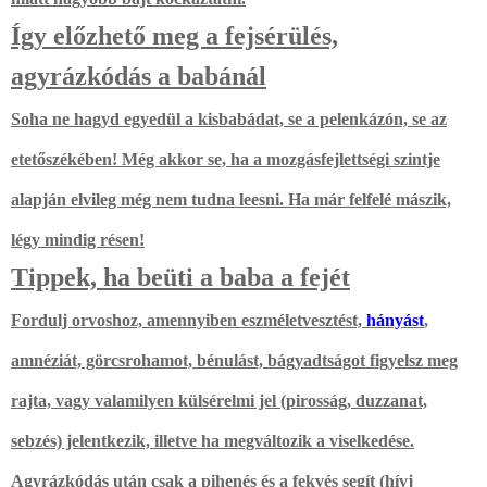
Így előzhető meg a fejsérülés,
agyrázkódás a babánál
Soha ne hagyd egyedül a kisbabádat, se a pelenkázón, se az
etetőszékében! Még akkor se, ha a mozgásfejlettségi szintje
alapján elvileg még nem tudna leesni. Ha már felfelé mászik,
légy mindig résen!
Tippek, ha beüti a baba a fejét
Fordulj orvoshoz, amennyiben
eszméletvesztést,
hányást
,
amnéziát, görcsrohamot, bénulást, bágyadtságo
t figyelsz meg
rajta, vagy valamilyen külsérelmi jel (pirosság, duzzanat,
sebzés) jelentkezik, illetve ha megváltozik a viselkedése.
Agyrázkódás után csak a pihenés és a fekvés segít (hívj