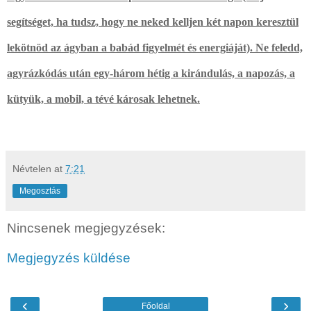
segítséget, ha tudsz, hogy ne neked kelljen két napon keresztül
lekötnöd az ágyban a babád figyelmét és energiáját). Ne feledd,
agyrázkódás után egy-három hétig a kirándulás, a napozás, a
kütyük, a mobil, a tévé károsak lehetnek
.
Névtelen
at
7:21
Megosztás
Nincsenek megjegyzések:
Megjegyzés küldése
‹
›
Főoldal