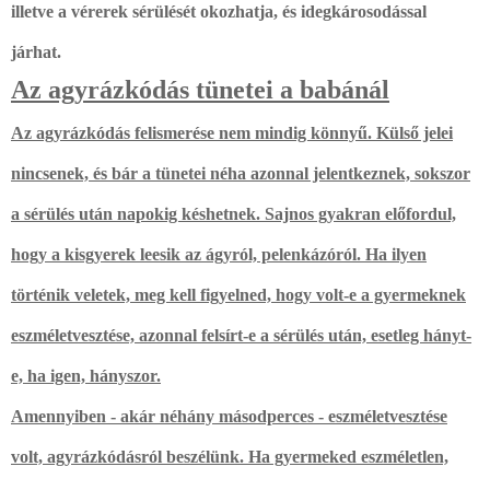
illetve a vérerek sérülését okozhatja, és
idegkárosodással
járhat
.
Az agyrázkódás tünetei a babánál
Az agyrázkódás felismerése nem mindig könnyű. Külső jelei
nincsenek, és bár a tünetei néha azonnal jelentkeznek, sokszor
a sérülés után napokig késhetnek. Sajnos gyakran előfordul,
hogy a kisgyerek leesik az ágyról, pelenkázóról. Ha ilyen
történik veletek, meg kell figyelned, hogy volt-e a gyermeknek
eszméletvesztése, azonnal felsírt-e a sérülés után, esetleg hányt-
e, ha igen, hányszor.
Amennyiben - akár néhány másodperces - eszméletvesztése
volt, agyrázkódásról beszélünk. Ha gyermeked eszméletlen,